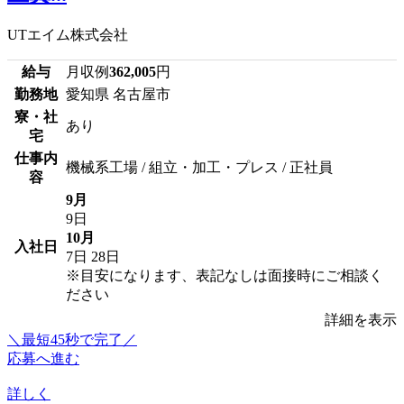
UTエイム株式会社
給与
月収例
362,005
円
勤務地
愛知県 名古屋市
寮・社
あり
宅
仕事内
機械系工場 / 組立・加工・プレス / 正社員
容
9月
9日
10月
入社日
7日
28日
※目安になります、表記なしは面接時にご相談く
ださい
詳細を表示
＼最短45秒で完了／
応募へ進む
詳しく