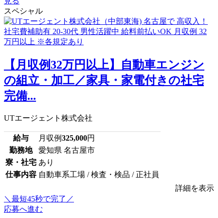
見る
スペシャル
【月収例32万円以上】自動車エンジン
の組立・加工／家具・家電付きの社宅
完備...
UTエージェント株式会社
給与
月収例
325,000
円
勤務地
愛知県 名古屋市
寮・社宅
あり
仕事内容
自動車系工場 / 検査・検品 / 正社員
詳細を表示
＼最短45秒で完了／
応募へ進む