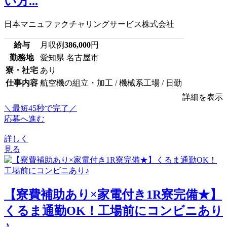
い方...
日本マニュファクチャリングサービス株式会社
給与
月収例
386,000
円
勤務地
愛知県 名古屋市
寮・社宅
あり
仕事内容
航空機の組立・加工 / 機械系工場 / 日勤
詳細を表示
＼最短45秒で完了／
応募へ進む
詳しく
見る
【寮費補助あり×家電付き1R寮完備★】
くるま通勤OK！工場前にコンビニあり
♪