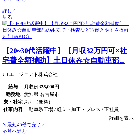
詳しく
見る
【20~30代活躍中】【月収32万円可×社
宅費全額補助】土日休み☆自動車部...
UTエージェント株式会社
給与
月収例
325,000
円
勤務地
愛知県 名古屋市
寮・社宅
あり（無料）
仕事内容
自動車系工場 / 組立・加工・プレス / 正社員
詳細を表示
＼最短45秒で完了／
応募へ進む