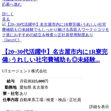
応募へ進む
詳しく
見る
【20~30代活躍中】名古屋市内に1R寮完
備♪うれしい社宅費補助も◎未経験...
UTエージェント株式会社
給与
月収例
325,000
円
勤務地
愛知県 名古屋市
寮・社宅
あり
仕事内容
自動車系工場 / 検査・検品 / 正社員
詳細を表示