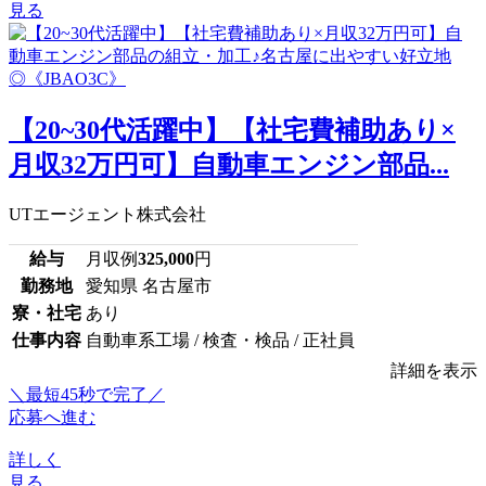
見る
【20~30代活躍中】【社宅費補助あり×
月収32万円可】自動車エンジン部品...
UTエージェント株式会社
給与
月収例
325,000
円
勤務地
愛知県 名古屋市
寮・社宅
あり
仕事内容
自動車系工場 / 検査・検品 / 正社員
詳細を表示
＼最短45秒で完了／
応募へ進む
詳しく
見る