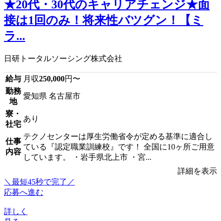
★20代・30代のキャリアチェンジ★面
接は1回のみ！将来性バツグン！【ミ
ラ...
日研トータルソーシング株式会社
給与
月収
250,000
円〜
勤務
愛知県 名古屋市
地
寮・
あり
社宅
テクノセンターは厚生労働省令が定める基準に適合し
仕事
ている『認定職業訓練校』です！ 全国に10ヶ所ご用意
内容
しています。 ・岩手県北上市 ・宮...
詳細を表示
＼最短45秒で完了／
応募へ進む
詳しく