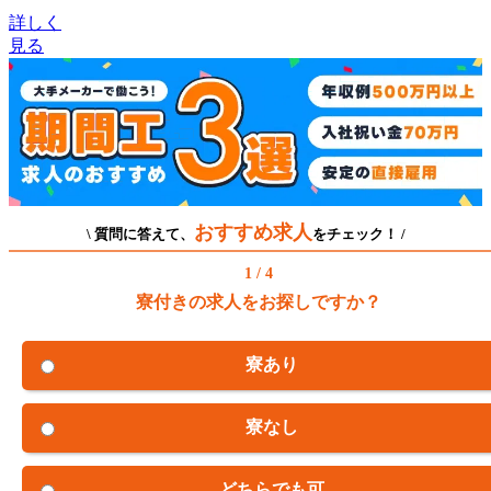
詳しく
見る
おすすめ求人
\ 質問に答えて、
をチェック！ /
1 / 4
寮付きの求人をお探しですか？
寮あり
寮なし
どちらでも可