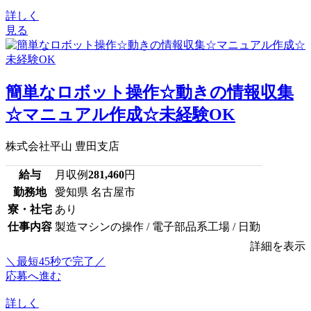
詳しく
見る
簡単なロボット操作☆動きの情報収集
☆マニュアル作成☆未経験OK
株式会社平山 豊田支店
給与
月収例
281,460
円
勤務地
愛知県 名古屋市
寮・社宅
あり
仕事内容
製造マシンの操作 / 電子部品系工場 / 日勤
詳細を表示
＼最短45秒で完了／
応募へ進む
詳しく