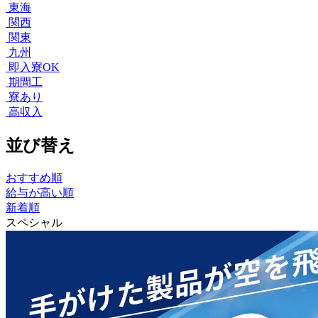
東海
関西
関東
九州
即入寮OK
期間工
寮あり
高収入
並び替え
おすすめ順
給与が高い順
新着順
スペシャル