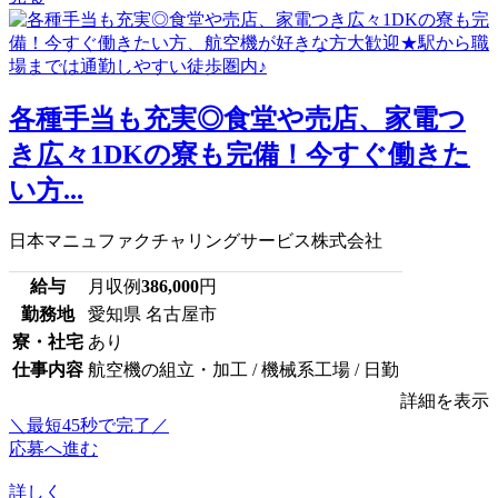
各種手当も充実◎食堂や売店、家電つ
き広々1DKの寮も完備！今すぐ働きた
い方...
日本マニュファクチャリングサービス株式会社
給与
月収例
386,000
円
勤務地
愛知県 名古屋市
寮・社宅
あり
仕事内容
航空機の組立・加工 / 機械系工場 / 日勤
詳細を表示
＼最短45秒で完了／
応募へ進む
詳しく