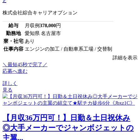
株式会社綜合キャリアオプション
給与
月収例
378,000
円
勤務地
愛知県 名古屋市
寮・社宅
あり
仕事内容
エンジンの加工 / 自動車系工場 / 交替制
詳細を表示
＼最短45秒で完了／
応募へ進む
詳しく
見る
【月収36万円可！】日勤＆土日祝休み
◎大手メーカーでジャンボジェットの
主翼...