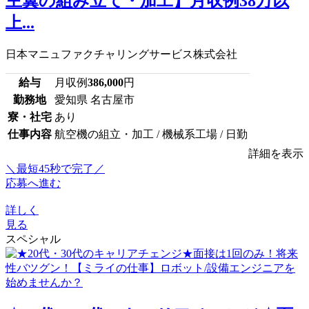
主翼の組み立て・加工】月収例38万以
上...
日本マニュファクチャリングサービス株式会社
給与
月収例
386,000
円
勤務地
愛知県 名古屋市
寮・社宅
あり
仕事内容
航空機の組立・加工 / 機械系工場 / 日勤
詳細を表示
＼最短45秒で完了／
応募へ進む
詳しく
見る
スペシャル