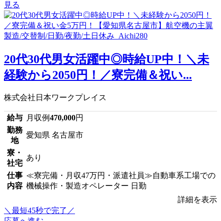
見る
20代30代男女活躍中◎時給UP中！＼未
経験から2050円！／寮完備＆祝い...
株式会社日本ワークプレイス
給与
月収例
470,000
円
勤務
愛知県 名古屋市
地
寮・
あり
社宅
仕事
≪寮完備・月収47万円・派遣社員≫自動車系工場での
内容
機械操作・製造オペレーター 日勤
詳細を表示
＼最短45秒で完了／
応募へ進む