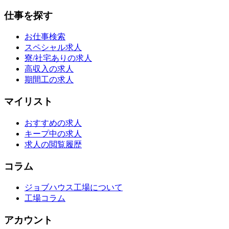
仕事を探す
お仕事検索
スペシャル求人
寮/社宅ありの求人
高収入の求人
期間工の求人
マイリスト
おすすめの求人
キープ中の求人
求人の閲覧履歴
コラム
ジョブハウス工場について
工場コラム
アカウント