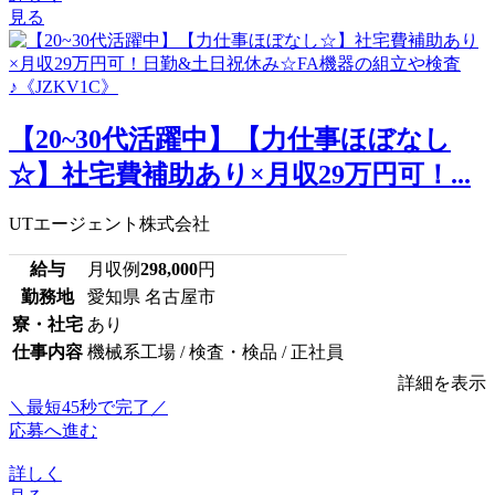
見る
【20~30代活躍中】【力仕事ほぼなし
☆】社宅費補助あり×月収29万円可！...
UTエージェント株式会社
給与
月収例
298,000
円
勤務地
愛知県 名古屋市
寮・社宅
あり
仕事内容
機械系工場 / 検査・検品 / 正社員
詳細を表示
＼最短45秒で完了／
応募へ進む
詳しく