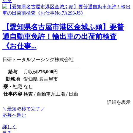
見る
【愛知県名古屋市港区金城ふ頭】要普
通自動車免許！輸出車の出荷前検査
《お仕事...
日研トータルソーシング株式会社
給与
月収例
276,000
円
勤務地
愛知県 名古屋市
寮・社宅
なし
仕事内容
検査 / 自動車系工場 / 日勤
詳細を表示
＼最短45秒で完了／
応募へ進む
詳しく
見る