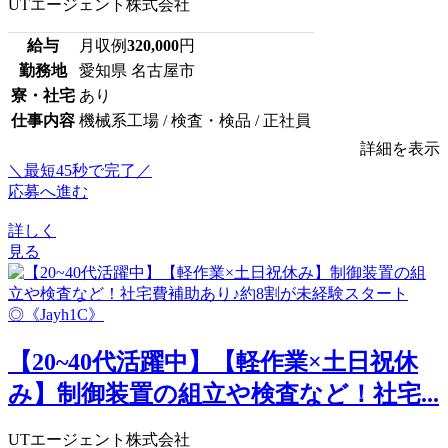
UTエージェント株式会社
給与
月収例
320,000
円
勤務地
愛知県 名古屋市
寮・社宅
あり
仕事内容
機械系工場 / 検査・検品 / 正社員
詳細を表示
＼最短45秒で完了／
応募へ進む
詳しく
見る
【20~40代活躍中】【軽作業×土日祝休
み】制御装置の組立や検査など！社宅...
UTエージェント株式会社