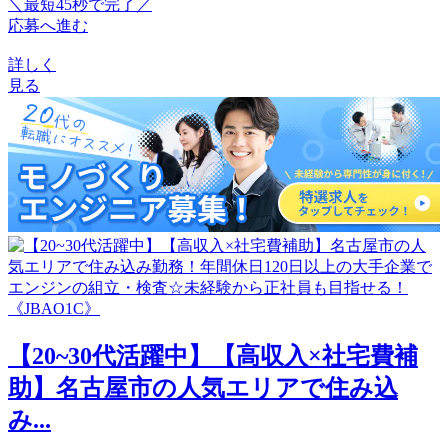
＼最短45秒で完了／
応募へ進む
詳しく
見る
【20~30代活躍中】【高収入×社宅費補
助】名古屋市の人気エリアで住み込
み...