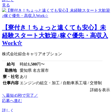
見る
【寮付き！ちょっと遠くても安心】未
経験スタート大歓迎♪稼ぐ優先・高収入
Work☆
株式会社綜合キャリアオプション
給与
時給
1,580
円〜
勤務地
愛知県 名古屋市
寮・社宅
あり
仕事内容
エンジンの組立・加工 / 自動車系工場 / 交替制
詳細を表示
＼最短45秒で完了／
応募へ進む
詳しく