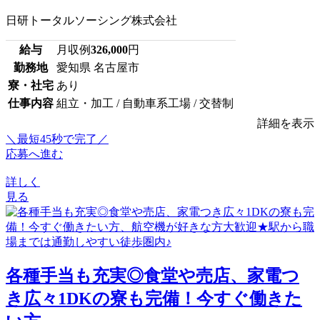
日研トータルソーシング株式会社
給与
月収例
326,000
円
勤務地
愛知県 名古屋市
寮・社宅
あり
仕事内容
組立・加工 / 自動車系工場 / 交替制
詳細を表示
＼最短45秒で完了／
応募へ進む
詳しく
見る
各種手当も充実◎食堂や売店、家電つ
き広々1DKの寮も完備！今すぐ働きた