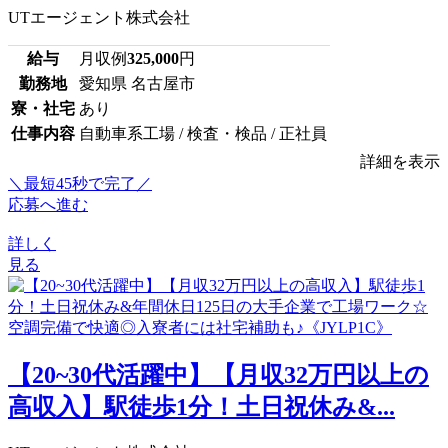
UTエージェント株式会社
給与
月収例
325,000
円
勤務地
愛知県 名古屋市
寮・社宅
あり
仕事内容
自動車系工場 / 検査・検品 / 正社員
詳細を表示
＼最短45秒で完了／
応募へ進む
詳しく
見る
【20~30代活躍中】【月収32万円以上の
高収入】駅徒歩1分！土日祝休み&...