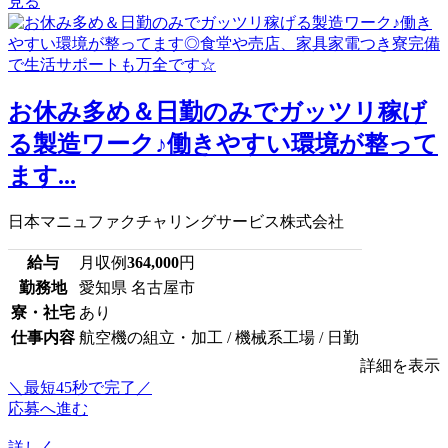
見る
お休み多め＆日勤のみでガッツリ稼げ
る製造ワーク♪働きやすい環境が整って
ます...
日本マニュファクチャリングサービス株式会社
給与
月収例
364,000
円
勤務地
愛知県 名古屋市
寮・社宅
あり
仕事内容
航空機の組立・加工 / 機械系工場 / 日勤
詳細を表示
＼最短45秒で完了／
応募へ進む
詳しく