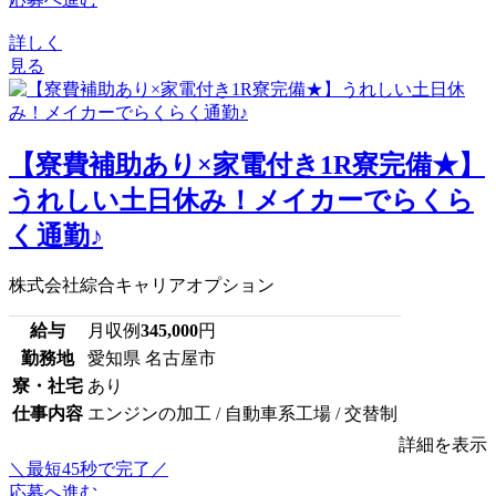
詳しく
見る
【寮費補助あり×家電付き1R寮完備★】
うれしい土日休み！メイカーでらくら
く通勤♪
株式会社綜合キャリアオプション
給与
月収例
345,000
円
勤務地
愛知県 名古屋市
寮・社宅
あり
仕事内容
エンジンの加工 / 自動車系工場 / 交替制
詳細を表示
＼最短45秒で完了／
応募へ進む