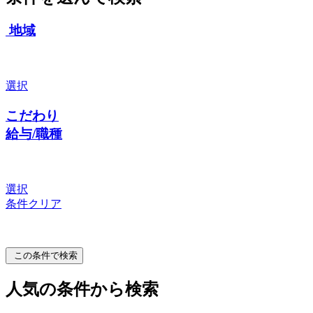
地域
選択
こだわり
給与/職種
選択
条件クリア
この条件で検索
人気の条件から検索