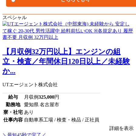
スペシャル
【月収例32万円以上】エンジンの組
立・検査／年間休日120日以上／未経験
か...
UTエージェント株式会社
給与
月収例
325,000
円
勤務地
愛知県 名古屋市
寮・社宅
あり
仕事内容
自動車系工場 / 検査・検品 / 正社員
詳細を表示
＼最短45秒で完了／