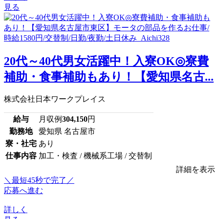
見る
20代～40代男女活躍中！入寮OK◎寮費
補助・食事補助もあり！【愛知県名古...
株式会社日本ワークプレイス
給与
月収例
304,150
円
勤務地
愛知県 名古屋市
寮・社宅
あり
仕事内容
加工・検査 / 機械系工場 / 交替制
詳細を表示
＼最短45秒で完了／
応募へ進む
詳しく