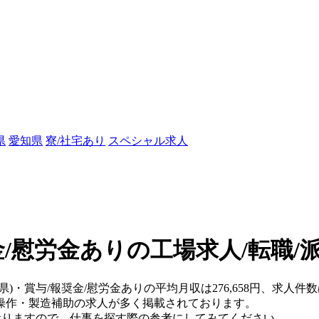
県
愛知県
寮/社宅あり
スペシャル求人
金/慰労金ありの工場求人/転職/
知県)・賞与/報奨金/慰労金ありの平均月収は276,658円、求人
操作・製造補助の求人が多く掲載されております。
おりますので、仕事を探す際の参考にしてみてください。