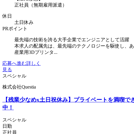
正社員（無期雇用派遣）
休日
土日休み
PRポイント
最先端の技術を誇る大手企業でエンジニアとして活躍
本求人の配属先は、最先端のテクノロジーを駆使し、あ
産業用3Dプリンタ...
応募へ進む
詳しく
見る
スペシャル
株式会社Questia
【残業少なめx土日祝休み】プライベートを満喫でき
中！
スペシャル
日勤
正社員