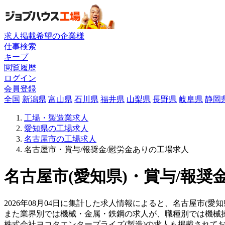
求人掲載希望の企業様
仕事検索
キープ
閲覧履歴
ログイン
会員登録
全国
新潟県
富山県
石川県
福井県
山梨県
長野県
岐阜県
静岡
工場・製造業求人
愛知県の工場求人
名古屋市の工場求人
名古屋市・賞与/報奨金/慰労金ありの工場求人
名古屋市(愛知県)・賞与/報奨
2026年08月04日に集計した求人情報によると、名古屋市(愛
また業界別では機械・金属・鉄鋼の求人が、職種別では機械
株式会社ヨコタエンタープライズ(製造)の求人も掲載されて