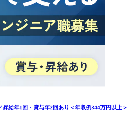
昇給年1回・賞与年2回あり＜年収例344万円以上＞