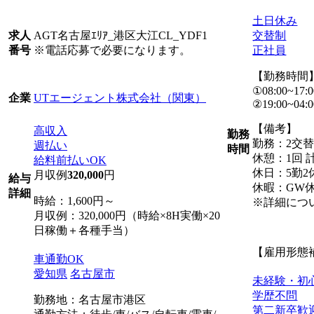
土日休み
AGT名古屋ｴﾘｱ_港区大江CL_YDF1
交替制
求人
※電話応募で必要になります。
正社員
番号
【勤務時間
①08:00~17:0
UTエージェント株式会社（関東）
企業
②19:00~04:0
【備考】
高収入
勤務
勤務：2交
週払い
時間
休憩：1回 計
給料前払いOK
休日：5勤2
月収例
320,000
円
給与
休暇：GW
詳細
時給：1,600円～
※詳細につ
月収例：320,000円（時給×8H実働×20
日稼働＋各種手当）
【雇用形態
車通勤OK
愛知県
名古屋市
未経験・初
学歴不問
勤務地：名古屋市港区
第二新卒歓