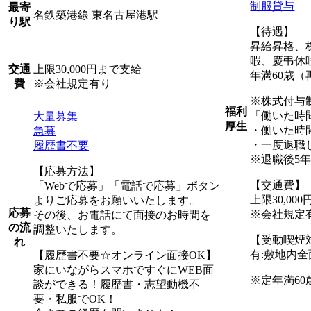
制服貸与
最寄
名鉄築港線 東名古屋港駅
り駅
【待遇】
昇給昇格、
暇、慶弔休
上限30,000円まで支給
交通
年満60歳（
※会社規定有り
費
※株式付与
福利
「働いた時
大量募集
厚生
・働いた時
急募
・一度退職
履歴書不要
※退職後5
【応募方法】
【交通費】
「Webで応募」「電話で応募」ボタン
上限30,00
よりご応募をお願いいたします。
応募
※会社規定
その後、お電話にて面接のお時間を
の流
調整いたします。
【受動喫煙
れ
有:敷地内
【履歴書不要☆オンライン面接OK】
家にいながらスマホですぐにWEB面
※定年満60
談ができる！履歴書・志望動機不
要・私服でOK！