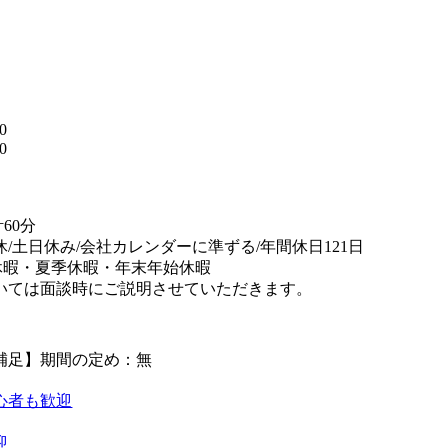
】
0
0
替
60分
休/土日休み/会社カレンダーに準ずる/年間休日121日
休暇・夏季休暇・年末年始休暇
いては面談時にご説明させていただきます。
補足】期間の定め：無
心者も歓迎
迎