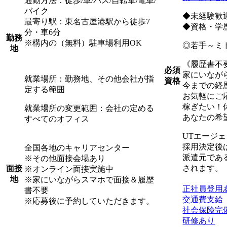
通勤方法：徒歩/車/バス/自転車/電車/
バイク
◆未経験歓
最寄り駅：東名古屋港駅から徒歩7
◆資格・学
分・車6分
勤務
※構内の（無料）駐車場利用OK
◎若手～ミ
地
《履歴書不
必須
家にいなが
就業場所：勤務地、その他会社が指
資格
今までの経
定する範囲
お気軽にご
稼ぎたい！
就業場所の変更範囲：会社の定める
あなたの希
すべてのオフィス
UTエージ
採用決定後
全国各地のキャリアセンター
派遣元であ
※その他面接会場あり
されます。
面接
※オンライン面接実施中
地
※家にいながらスマホで面接＆履歴
正社員登用
書不要
交通費支給
※応募後に予約していただきます。
社会保険完
研修あり