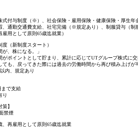
株式付与制度（※）、社会保険・雇用保険・健康保険・厚生年
暇、通勤交通費支給、社宅完備（※規定あり）、制服貸与（制
再雇用として原則65歳迄就業）
制度（新制度スタート）
間が、株になる。」
間がポイントとして貯まり、累計に応じてUTグループ株式に交
しても、戻ってきた際には過去の労働時間から再び積み上げが可
年以内、規定あり
0円まで支給
有り
対策】
全面禁煙
歳、再雇用として原則65歳迄就業