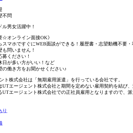
迎
歴不問
ドル男女活躍中！
要☆オンライン面接OK》
らスマホですぐにWEB面談ができる！履歴書・志望動機不要・
歴も問いません！
応募ください！
休日が多い方がいい！など
望の働き方をお聞かせください♪
ェント株式会社は「無期雇用派遣」を行っている会社です。
はUTエージェント株式会社と期間を定めない雇用契約を結び
るUTエージェント株式会社での正社員雇用となりますので、
あり
備