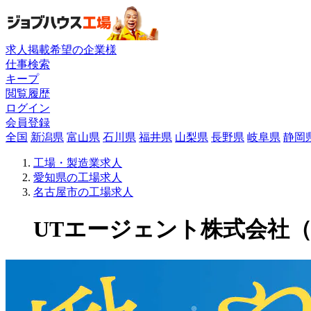
求人掲載希望の企業様
仕事検索
キープ
閲覧履歴
ログイン
会員登録
全国
新潟県
富山県
石川県
福井県
山梨県
長野県
岐阜県
静岡
工場・製造業求人
愛知県の工場求人
名古屋市の工場求人
UTエージェント株式会社（関東