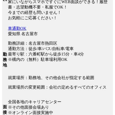
家にいながらスマホですぐにWEB面談ができる！履歴
書・志望動機不要・私服でOK！
今までの経歴も問いません！
お気軽にご応募ください！
車通勤OK
愛知県 名古屋市
勤務詳細：名古屋市熱田区
通勤方法：徒歩/車/バス/自転車/電車
最寄り駅：六番町駅から徒歩15分・車4分
勤
※構内の（無料）駐車場利用OK
務
地
就業場所：勤務地、その他会社が指定する範囲
就業場所の変更範囲：会社の定めるすべてのオフィス
全国各地のキャリアセンター
面
※その他面接会場あり
接
※オンライン面接実施中