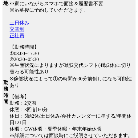
地
※家にいながらスマホで面接＆履歴書不要
※応募後に予約していただきます。
土日休み
交替制
正社員
【勤務時間】
①08:00~17:30
②20:30~05:30
※生産状況によりますが3組2交代シフト(4勤2休)に切り
替わる可能性あり
※稼働状況によって①の時間が30分前倒しになる可能性
勤
あり
務
時
【備考】
間
勤務：2交替
休憩：3回 計60分
休日：5勤2休/土日休み/会社カレンダーに準ずる/年間休
日121日
休暇：GW休暇・夏季休暇・年末年始休暇
※詳細については面談時にご説明させていただきます。