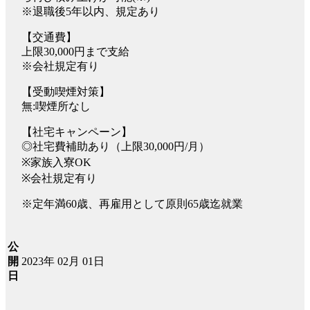
※退職後5年以内、規定あり
【交通費】
上限30,000円まで支給
※会社規定有り
【受動喫煙対策】
無:喫煙所なし
【社宅キャンペーン】
◎社宅費補助あり（上限30,000円/月）
※家族入寮OK
※会社規定有り
※定年満60歳、再雇用として原則65歳迄就業
公
2023年 02月 01日
開
日