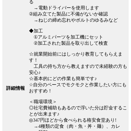
る
→電動ドライバーを使用します
②組み立てた製品に不備がないか確認
→ねじの締め忘れやボルトのゆるみなど
◆加工
①アルミパーツを加工機にセット
②加工された製品を取り出して検査
☆就業開始前にはしっかり教育してもらえま
す！
工具の持ち方から教えますので未経験の方も
安心♪
☆基本的にどの作業も簡単です♪
☆自分のペースでモクモクと作業したい方にも
詳細情報
おすすめ！
＜職場環境＞
◎社宅費補助もあるので浮いた分は貯金するこ
とが出来ます♪
◎347円ほどから食べられる格安食堂あり!
→4種類の定食（肉・魚・丼・麺）、カレ