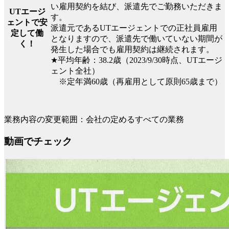
い雇用契約を結び、派遣先でご勤務いただきま
UTエージ
す。
ェントで安
派遣元であるUTエージェントでの正社員雇用
定して働
となりますので、派遣先で働いていない期間が
く！
発生した場合でも雇用契約は継続されます。
★平均年齢：38.2歳（2023/9/30時点、UTエージ
ェント全社）
※定年満60歳（再雇用として原則65歳まで）
業務内容の変更範囲：会社の定めるすべての業務
動画でチェック