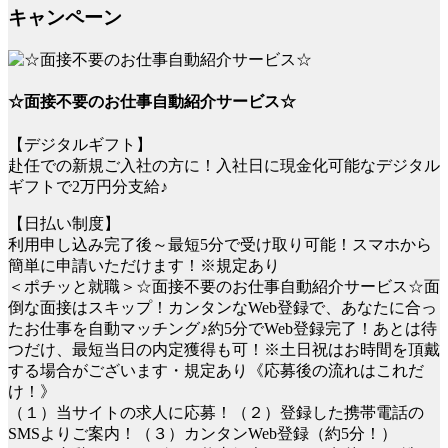
キャンペーン
☆面接不要のお仕事自動紹介サービス☆
【デジタルギフト】
赴任での新規ご入社の方に！入社日に現金化可能なデジタル
ギフトで2万円分支給♪
【日払い制度】
利用申し込み完了後～最短5分で受け取り可能！スマホから
簡単に申請いただけます！※規定あり
＜ポチッと就職＞☆面接不要のお仕事自動紹介サービス☆面
倒な面接はスキップ！カンタンなWeb登録で、あなたに合っ
たお仕事を自動マッチング♪約5分でWeb登録完了！あとは待
つだけ、最短当日の内定獲得も可！※土日祝はお時間を頂戴
する場合がございます・規定あり《応募後の流れはこれだ
け！》
（１）当サイトの求人に応募！（２）登録した携帯電話の
SMSよりご案内！（３）カンタンWeb登録（約5分！）