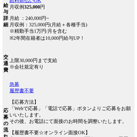
給料前払いOK
給
月収例
325,000
円
与
月給 ：240,000円~
詳
月収例：325,000円(月給＋各種手当)
細
※精勤手当1万円/月を含む
※2年間在籍者は10,000円給与UP！
交
上限30,000円まで支給
通
※会社規定有り
費
急募
履歴書不要
【応募方法】
「Webで応募」「電話で応募」ボタンよりご応募をお願
応
いいたします。
募
その後、お電話にて面接のお時間を調整いたします。
の
流
【履歴書不要☆オンライン面接OK】
れ