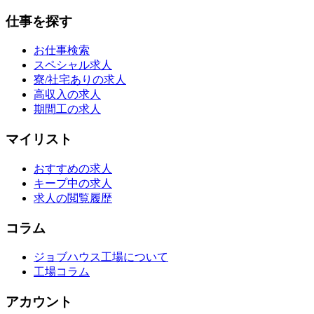
仕事を探す
お仕事検索
スペシャル求人
寮/社宅ありの求人
高収入の求人
期間工の求人
マイリスト
おすすめの求人
キープ中の求人
求人の閲覧履歴
コラム
ジョブハウス工場について
工場コラム
アカウント