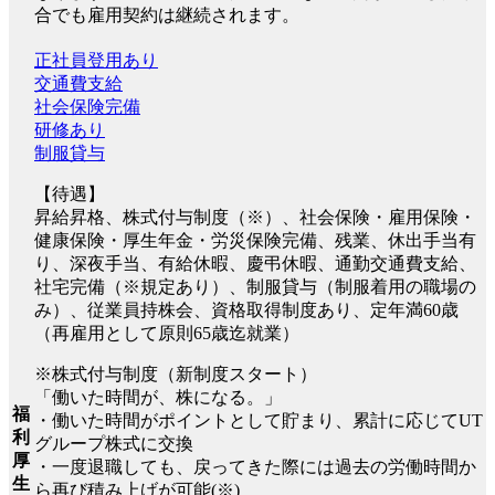
合でも雇用契約は継続されます。
正社員登用あり
交通費支給
社会保険完備
研修あり
制服貸与
【待遇】
昇給昇格、株式付与制度（※）、社会保険・雇用保険・
健康保険・厚生年金・労災保険完備、残業、休出手当有
り、深夜手当、有給休暇、慶弔休暇、通勤交通費支給、
社宅完備（※規定あり）、制服貸与（制服着用の職場の
み）、従業員持株会、資格取得制度あり、定年満60歳
（再雇用として原則65歳迄就業）
※株式付与制度（新制度スタート）
「働いた時間が、株になる。」
福
・働いた時間がポイントとして貯まり、累計に応じてUT
利
グループ株式に交換
厚
・一度退職しても、戻ってきた際には過去の労働時間か
生
ら再び積み上げが可能(※)