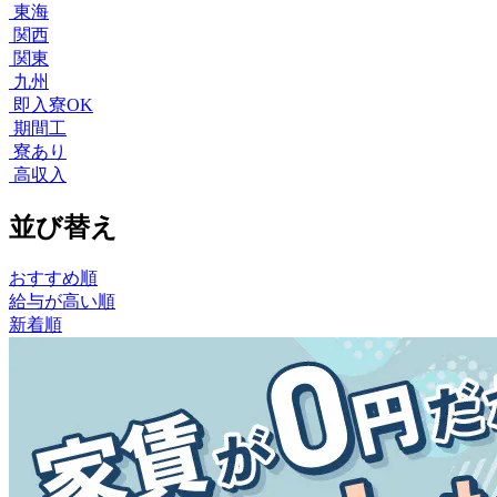
東海
関西
関東
九州
即入寮OK
期間工
寮あり
高収入
並び替え
おすすめ順
給与が高い順
新着順