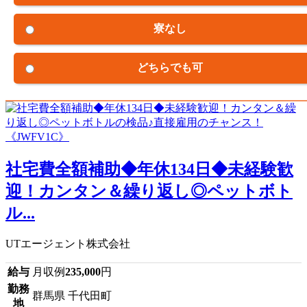
寮なし
どちらでも可
社宅費全額補助◆年休134日◆未経験歓
迎！カンタン＆繰り返し◎ペットボト
ル...
UTエージェント株式会社
給与
月収例
235,000
円
勤務
群馬県 千代田町
地