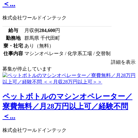
＜...
株式会社ワールドインテック
給与
月収例
284,600
円
勤務地
群馬県 千代田町
寮・社宅
あり（無料）
仕事内容
マシンオペレータ / 化学系工場 / 交替制
詳細を表示
募集が停止しています
ペットボトルのマシンオペレーター／
寮費無料／月28万円以上可／経験不問
＜...
株式会社ワールドインテック