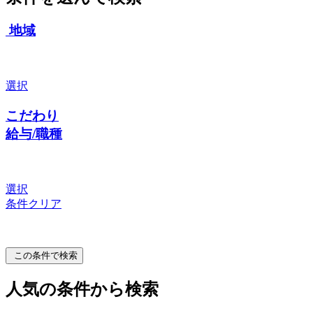
地域
選択
こだわり
給与/職種
選択
条件クリア
この条件で検索
人気の条件から検索