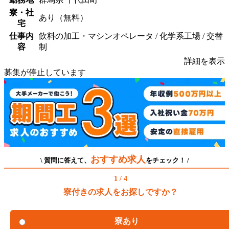
寮・社
あり（無料）
宅
仕事内
飲料の加工・マシンオペレータ / 化学系工場 / 交替
容
制
詳細を表示
募集が停止しています
おすすめ求人
\ 質問に答えて、
をチェック！ /
1 / 4
寮付きの求人をお探しですか？
寮あり