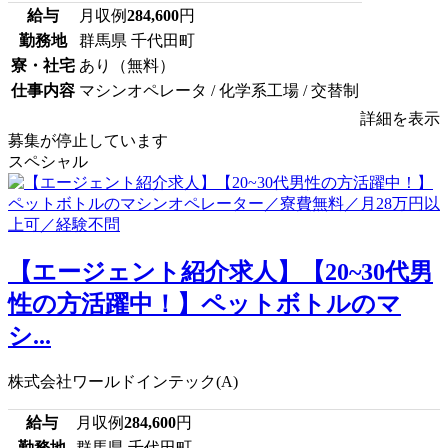
給与
月収例
284,600
円
勤務地
群馬県 千代田町
寮・社宅
あり（無料）
仕事内容
マシンオペレータ / 化学系工場 / 交替制
詳細を表示
募集が停止しています
スペシャル
【エージェント紹介求人】【20~30代男
性の方活躍中！】ペットボトルのマ
シ...
株式会社ワールドインテック(A)
給与
月収例
284,600
円
勤務地
群馬県 千代田町