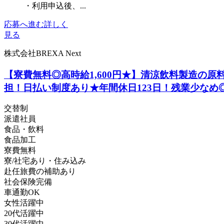
・利用申込後、...
応募へ進む
詳しく
見る
株式会社BREXA Next
【寮費無料◎高時給1,600円★】清涼飲料製造の
担！日払い制度あり★年間休日123日！残業少なめ
交替制
派遣社員
食品・飲料
食品加工
寮費無料
寮/社宅あり・住み込み
赴任旅費の補助あり
社会保険完備
車通勤OK
女性活躍中
20代活躍中
30代活躍中