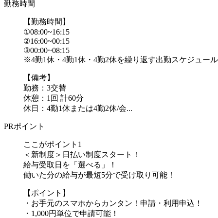
勤務時間
【勤務時間】
①08:00~16:15
②16:00~00:15
③00:00~08:15
※4勤1休・4勤1休・4勤2休を繰り返す出勤スケジュー
【備考】
勤務：3交替
休憩：1回 計60分
休日：4勤1休または4勤2休/会...
PRポイント
ここがポイント1
＜新制度＞日払い制度スタート！
給与受取日を「選べる」！
働いた分の給与が最短5分で受け取り可能！
【ポイント】
・お手元のスマホからカンタン！申請・利用申込！
・1,000円単位で申請可能！