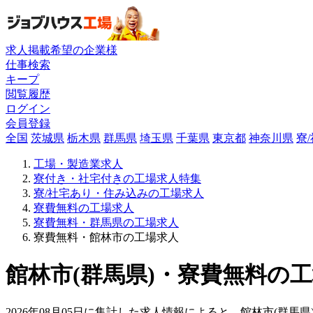
求人掲載希望の企業様
仕事検索
キープ
閲覧履歴
ログイン
会員登録
全国
茨城県
栃木県
群馬県
埼玉県
千葉県
東京都
神奈川県
寮
工場・製造業求人
寮付き・社宅付きの工場求人特集
寮/社宅あり・住み込みの工場求人
寮費無料の工場求人
寮費無料・群馬県の工場求人
寮費無料・館林市の工場求人
館林市(群馬県)・寮費無料の工
2026年08月05日に集計した求人情報によると、館林市(群馬県