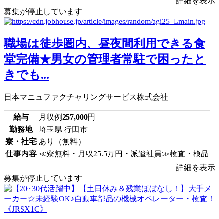
詳細を表示
募集が停止しています
職場は徒歩圏内、昼夜間利用できる食
堂完備★男女の管理者常駐で困ったと
きでも...
日本マニュファクチャリングサービス株式会社
給与
月収例
257,000
円
勤務地
埼玉県 行田市
寮・社宅
あり（無料）
仕事内容
≪寮無料・月収25.5万円・派遣社員≫検査・検品
詳細を表示
募集が停止しています