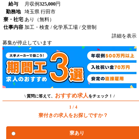
給与
月収例
325,000
円
勤務地
埼玉県 行田市
寮・社宅
あり（無料）
仕事内容
加工・検査 / 化学系工場 / 交替制
詳細を表示
募集が停止しています
おすすめ求人
\ 質問に答えて、
をチェック！ /
1 / 4
寮付きの求人をお探しですか？
寮あり