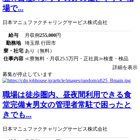
場で...
日本マニュファクチャリングサービス株式会社
給与
月収例
255,000
円
勤務地
埼玉県 行田市
寮・社宅
あり（無料）
仕事内容
≪寮無料・月収25.5万円・正社員≫検査・検品
詳細を表示
募集が停止しています
職場は徒歩圏内、昼夜間利用できる食
堂完備★男女の管理者常駐で困ったと
きでも...
日本マニュファクチャリングサービス株式会社