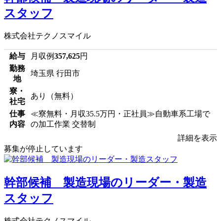
スタッフ
株式会社テクノスマイル
給与
月収例
357,625
円
勤務
埼玉県 行田市
地
寮・
あり（無料）
社宅
仕事
≪寮無料・月収35.5万円・正社員≫自動車系工場で
内容
の加工作業 交替制
詳細を表示
募集が停止しています
幹部候補 製造現場のリーダー・製造
スタッフ
株式会社テクノスマイル