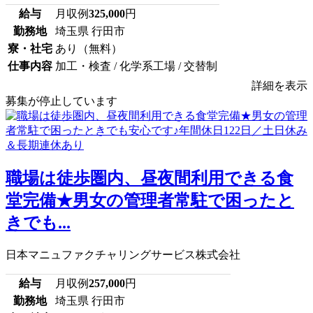
給与
月収例
325,000
円
勤務地
埼玉県 行田市
寮・社宅
あり（無料）
仕事内容
加工・検査 / 化学系工場 / 交替制
詳細を表示
募集が停止しています
職場は徒歩圏内、昼夜間利用できる食
堂完備★男女の管理者常駐で困ったと
きでも...
日本マニュファクチャリングサービス株式会社
給与
月収例
257,000
円
勤務地
埼玉県 行田市