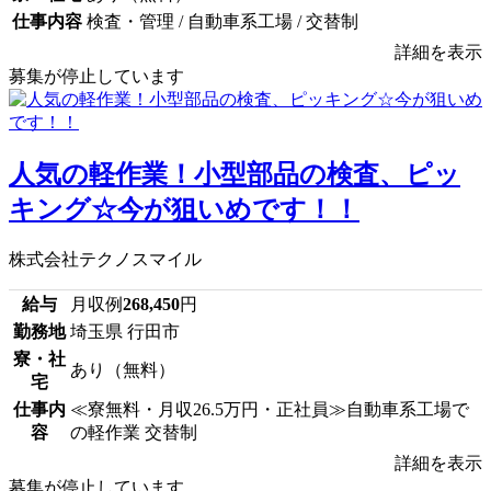
仕事内容
検査・管理 / 自動車系工場 / 交替制
詳細を表示
募集が停止しています
人気の軽作業！小型部品の検査、ピッ
キング☆今が狙いめです！！
株式会社テクノスマイル
給与
月収例
268,450
円
勤務地
埼玉県 行田市
寮・社
あり（無料）
宅
仕事内
≪寮無料・月収26.5万円・正社員≫自動車系工場で
容
の軽作業 交替制
詳細を表示
募集が停止しています