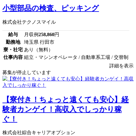
小型部品の検査、ピッキング
株式会社テクノスマイル
給与
月収例
258,860
円
勤務地
埼玉県 行田市
寮・社宅
あり（無料）
仕事内容
組立・マシンオペレータ / 自動車系工場 / 交替制
詳細を表示
募集が停止しています
【寮付き！ちょっと遠くても安心】経
験者カンゲイ！高収入でしっかり稼
ぐ！
株式会社綜合キャリアオプション