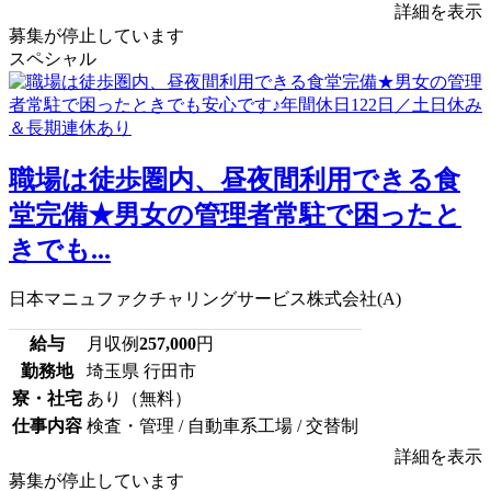
詳細を表示
募集が停止しています
スペシャル
職場は徒歩圏内、昼夜間利用できる食
堂完備★男女の管理者常駐で困ったと
きでも...
日本マニュファクチャリングサービス株式会社(A)
給与
月収例
257,000
円
勤務地
埼玉県 行田市
寮・社宅
あり（無料）
仕事内容
検査・管理 / 自動車系工場 / 交替制
詳細を表示
募集が停止しています