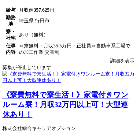
給与
月収例
357,625
円
勤務
埼玉県 行田市
地
寮・
あり（無料）
社宅
仕事
≪寮無料・月収35.5万円・正社員≫自動車系工場で
内容
の加工作業 交替制
詳細を表示
募集が停止しています
《寮費無料で寮生活！》家電付きワン
ルーム寮！月収32万円以上可！大型連
休あり！
株式会社綜合キャリアオプション