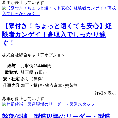
募集が停止しています
【寮付き！ちょっと遠くても安心】経
験者カンゲイ！高収入でしっかり稼
ぐ！
株式会社綜合キャリアオプション
給与
月収例
284,000
円
勤務地
埼玉県 行田市
寮・社宅
あり（無料）
仕事内容
加工・操作 / 物流倉庫 / 交替制
詳細を表示
募集が停止しています
幹部候補 製造現場のリーダー・製造