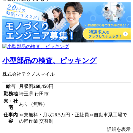
小型部品の検査、ピッキング
株式会社テクノスマイル
給与
月収例
268,450
円
勤務地
埼玉県 行田市
寮・社
あり（無料）
宅
仕事内
≪寮無料・月収26.5万円・正社員≫自動車系工場で
容
の軽作業 交替制
詳細を表示