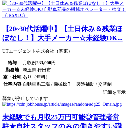
【20~30代活躍中】【土日休み＆残業ほ
ぼなし！】大手メーカー☆未経験OK...
UTエージェント株式会社（関東）
給与
月収例
233,000
円
勤務地
埼玉県 行田市
寮・社宅
あり（無料）
仕事内容
自動車系工場 / 機械操作・製造補助 / 交替制
詳細を表示
募集が停止しています
未経験でも月収25万円可能◎管理者常
駐★自社スタッフのみの働きやすい職