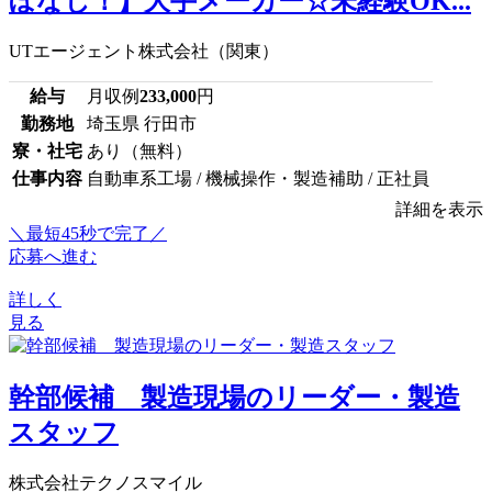
ぼなし！】大手メーカー☆未経験OK...
UTエージェント株式会社（関東）
給与
月収例
233,000
円
勤務地
埼玉県 行田市
寮・社宅
あり（無料）
仕事内容
自動車系工場 / 機械操作・製造補助 / 正社員
詳細を表示
＼最短45秒で完了／
応募へ進む
詳しく
見る
幹部候補 製造現場のリーダー・製造
スタッフ
株式会社テクノスマイル