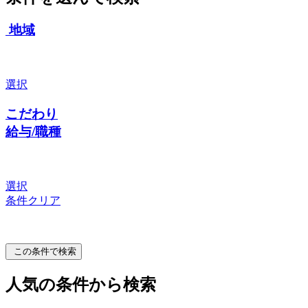
地域
選択
こだわり
給与/職種
選択
条件クリア
この条件で検索
人気の条件から検索