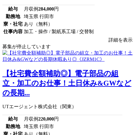
給与
月収例
284,000
円
勤務地
埼玉県 行田市
寮・社宅
あり（無料）
仕事内容
加工・操作 / 製紙系工場 / 交替制
詳細を表示
募集が停止しています
【社宅費全額補助◎】電子部品の組
立・加工のお仕事！土日休み&GWなど
の長期...
UTエージェント株式会社（関東）
給与
月収例
220,000
円
勤務地
埼玉県 行田市
寮・社宅
あり（無料）