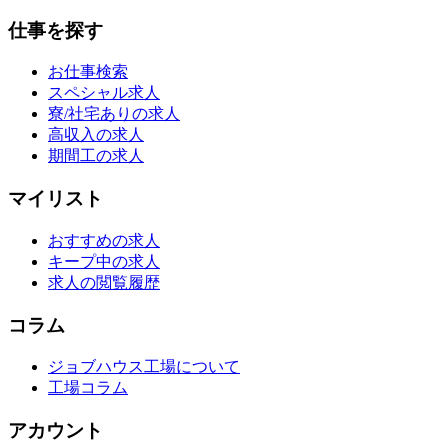
仕事を探す
お仕事検索
スペシャル求人
寮/社宅ありの求人
高収入の求人
期間工の求人
マイリスト
おすすめの求人
キープ中の求人
求人の閲覧履歴
コラム
ジョブハウス工場について
工場コラム
アカウント