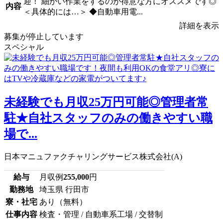
迎！ 細かい作業をするのが得意な方にオススメです◎
内容
＜具体的には…＞ ◆自動車用電...
詳細を表示
募集が停止しています
スペシャル
未経験でも月収25万円可能◎管理者常
駐★自社スタッフのみの働きやすい職
場で...
日本マニュファクチャリングサービス株式会社(A)
給与
月収例
255,000
円
勤務地
埼玉県 行田市
寮・社宅
あり（無料）
仕事内容
検査・管理 / 自動車系工場 / 交替制