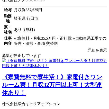
給与
月収例
357,625
円
勤務
埼玉県 行田市
地
寮・
あり（無料）
社宅
仕事
≪寮無料・月収35.5万円・正社員≫自動車系工場での
内容
管理・清掃・事務 交替制
詳細を表示
募集が停止しています
《寮費無料で寮生活！》家電付きワン
ルーム寮！月収32万円以上可！大型連
休あり！
株式会社綜合キャリアオプション