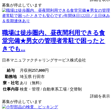
募集が停止しています
職場は徒歩圏内、昼夜間利用できる食
堂完備★男女の管理者常駐で困ったと
きでも...
日本マニュファクチャリングサービス株式会社
給与
月収例
257,000
円
勤務地
埼玉県 行田市
寮・社宅
あり（無料）
仕事内容
検査・管理 / 自動車系工場 / 交替制
詳細を表示
募集が停止しています