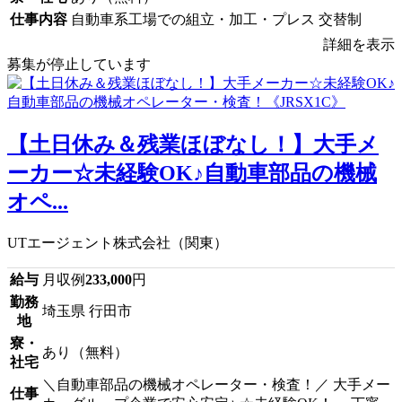
仕事内容
自動車系工場での組立・加工・プレス 交替制
詳細を表示
募集が停止しています
【土日休み＆残業ほぼなし！】大手メ
ーカー☆未経験OK♪自動車部品の機械
オペ...
UTエージェント株式会社（関東）
給与
月収例
233,000
円
勤務
埼玉県 行田市
地
寮・
あり（無料）
社宅
＼自動車部品の機械オペレーター・検査！／ 大手メー
仕事