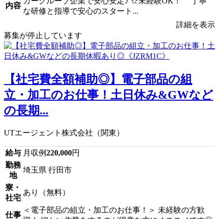
カーグループ企業で安心安定♪ ☆未経験OK！ 丁寧
内容
な研修と指導で安心のスタート...
詳細を表示
募集が停止しています
【社宅費全額補助◎】電子部品の組
立・加工のお仕事！土日休み&GWなど
の長期...
UTエージェント株式会社（関東）
給与
月収例
220,000
円
勤務
埼玉県 行田市
地
寮・
あり（無料）
社宅
＜電子部品の組立・加工のお仕事！＞ 未経験の方歓
仕事