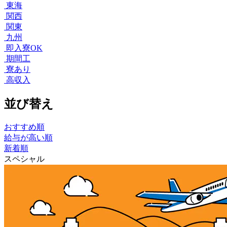
東海
関西
関東
九州
即入寮OK
期間工
寮あり
高収入
並び替え
おすすめ順
給与が高い順
新着順
スペシャル