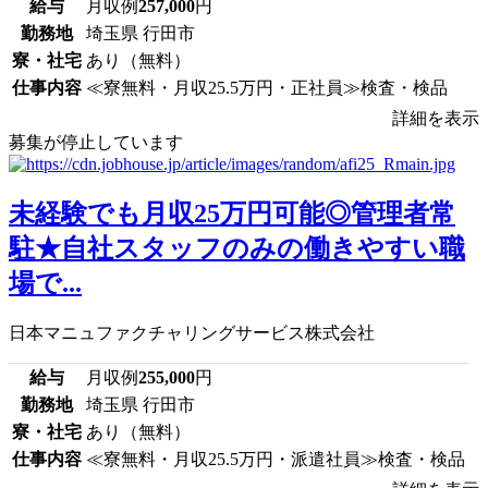
給与
月収例
257,000
円
勤務地
埼玉県 行田市
寮・社宅
あり（無料）
仕事内容
≪寮無料・月収25.5万円・正社員≫検査・検品
詳細を表示
募集が停止しています
未経験でも月収25万円可能◎管理者常
駐★自社スタッフのみの働きやすい職
場で...
日本マニュファクチャリングサービス株式会社
給与
月収例
255,000
円
勤務地
埼玉県 行田市
寮・社宅
あり（無料）
仕事内容
≪寮無料・月収25.5万円・派遣社員≫検査・検品