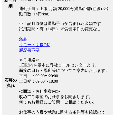
給与詳
細
通勤手当：上限 月額 20,000円(通勤距離(往復)×出
勤日数×14円/km)
※上記月収例は通勤手当が含まれた金額です。
試用期間：有（14日）※労働条件の変更なし
急募
リモート面接OK
履歴書不要
≪ご連絡≫
1日以内を基本に弊社コールセンターより、
面接の日時・場所等についてご案内いたします。
平日 ：09:00〜20:00
応募の
土日祝：09:00〜18:00
流れ
≪面談・お仕事案内≫
改めてご希望のお仕事をお聞きします。
何でもお気軽にご質問・ご相談ください。
お仕事の内容や就業に関する条件等も確認のう