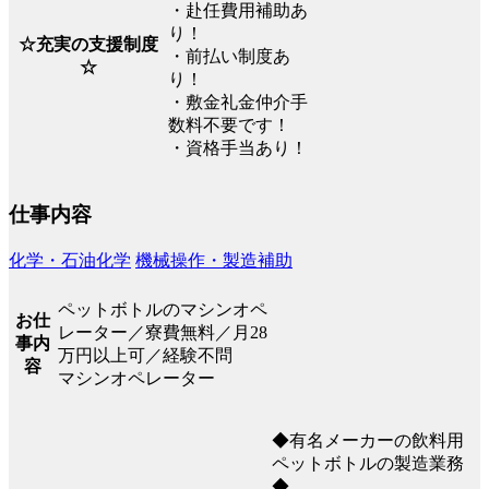
・赴任費用補助あ
り！
☆充実の支援制度
・前払い制度あ
☆
り！
・敷金礼金仲介手
数料不要です！
・資格手当あり！
仕事内容
化学・石油化学
機械操作・製造補助
ペットボトルのマシンオペ
お仕
レーター／寮費無料／月28
事内
万円以上可／経験不問
容
マシンオペレーター
◆有名メーカーの飲料用
ペットボトルの製造業務
◆