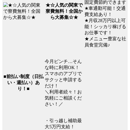
固定費節約できます
★☆人気の関東で
★車通勤可能！交通
寮費無料！全国か
費支給あり！
ら大募集☆★
★月収28万円以上可
能！シッカリ稼げる
お仕事です！
★メニュー豊富な社
員食堂完備♪
今月ピンチ…そん
な時に利用OK！
スマホのアプリで
■前払い制度（日払
サクッと申請する
い・週払い）あ
だけ！
り！■
＼利用者続々！お
気軽にご相談くだ
さい！／
・引っ越し補助最
大5万円支給！