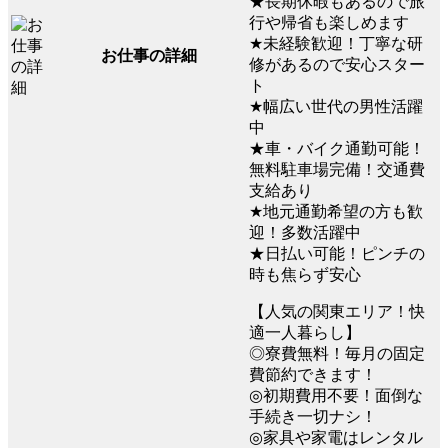
★長期休暇もあるので旅
行や帰省も楽しめます
★未経験歓迎！丁寧な研
お仕事の詳細
修があるので安心スター
ト
★幅広い世代の男性活躍
中
★車・バイク通勤可能！
無料駐車場完備！交通費
支給あり
★地元通勤希望の方も歓
迎！多数活躍中
★日払い可能！ピンチの
時も焦らず安心
【人気の関東エリア！快
適一人暮らし】
◎寮費無料！毎月の固定
費節約できます！
◎初期費用不要！面倒な
手続き一切ナシ！
◎家具や家電はレンタル