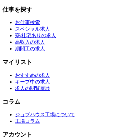
仕事を探す
お仕事検索
スペシャル求人
寮/社宅ありの求人
高収入の求人
期間工の求人
マイリスト
おすすめの求人
キープ中の求人
求人の閲覧履歴
コラム
ジョブハウス工場について
工場コラム
アカウント