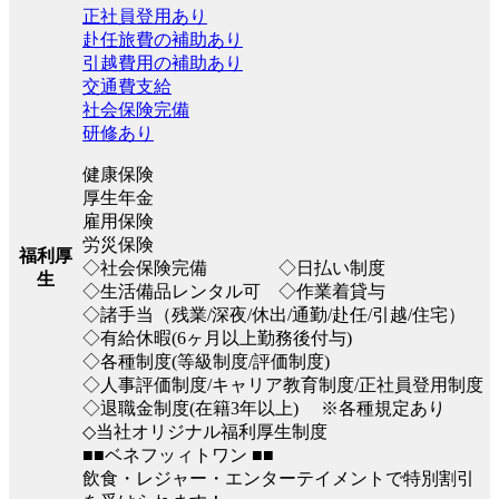
正社員登用あり
赴任旅費の補助あり
引越費用の補助あり
交通費支給
社会保険完備
研修あり
健康保険
厚生年金
雇用保険
労災保険
福利厚
◇社会保険完備 ◇日払い制度
生
◇生活備品レンタル可 ◇作業着貸与
◇諸手当（残業/深夜/休出/通勤/赴任/引越/住宅）
◇有給休暇(6ヶ月以上勤務後付与)
◇各種制度(等級制度/評価制度)
◇人事評価制度/キャリア教育制度/正社員登用制度
◇退職金制度(在籍3年以上) ※各種規定あり
◇当社オリジナル福利厚生制度
■■ベネフッィトワン ■■
飲食・レジャー・エンターテイメントで特別割引