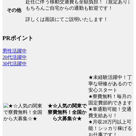
赴任に伴う移動交通費も全額負担！（規定あり）
もちろんご自宅からの通勤も歓迎です！
その他
詳しくは面談にてご説明いたします！
PRポイント
男性活躍中
20代活躍中
30代活躍中
★未経験活躍中！丁
寧な研修があるので
安心スタート
★寮費無料！毎月の
固定費節約できます
★☆人気の関東で
★車通勤可能！交通
寮費無料！全国か
費支給あり！
ら大募集☆★
★月収28万円以上可
能！シッカリ稼げる
お仕事です！