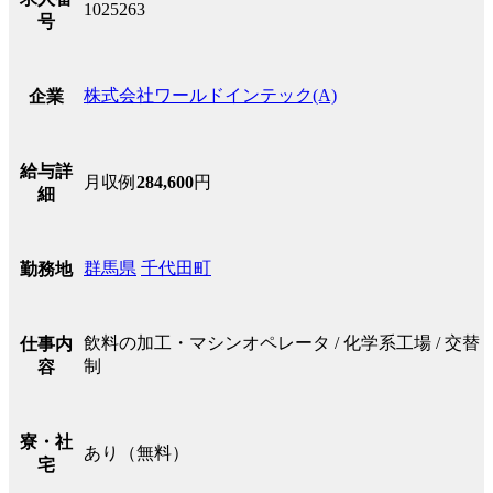
1025263
号
株式会社ワールドインテック(A)
企業
給与詳
月収例
284,600
円
細
群馬県
千代田町
勤務地
飲料の加工・マシンオペレータ / 化学系工場 / 交替
仕事内
制
容
寮・社
あり（無料）
宅