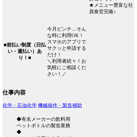
★メニュー豊富な社
員食堂完備♪
今月ピンチ…そん
な時に利用OK！
スマホのアプリで
■前払い制度（日払
サクッと申請する
い・週払い）あ
だけ！
り！■
＼利用者続々！お
気軽にご相談くだ
さい！／
仕事内容
化学・石油化学
機械操作・製造補助
◆有名メーカーの飲料用
ペットボトルの製造業務
◆