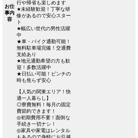
行や帰省も楽しめます
お仕
★未経験歓迎！丁寧な研
事内
修があるので安心スター
容
ト
★幅広い世代の男性活躍
中
★車・バイク通勤可能！
無料駐車場完備！交通費
支給あり
★地元通勤希望の方も歓
迎！多数活躍中
★日払い可能！ピンチの
時も焦らず安心
【人気の関東エリア！快
適一人暮らし】
◎寮費無料！毎月の固定
費節約できます！
◎初期費用不要！面倒な
手続き一切ナシ！
◎家具や家電はレンタル
もあるので身軽にお引越