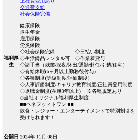
正社員登用あり
交通費支給
社会保険完備
健康保険
厚生年金
雇用保険
労災保険
◇社会保険完備 ◇日払い制度
福利厚
◇生活備品レンタル可 ◇作業着貸与
生
◇諸手当（残業/深夜/休出/通勤/赴任/引越/住宅）
◇有給休暇(6ヶ月以上勤務後付与)
◇各種制度(等級制度/評価制度)
◇人事評価制度/キャリア教育制度/正社員登用制度
◇退職金制度(在籍3年以上) ※各種規定あり
◇当社オリジナル福利厚生制度
■■ベネフッィトワン ■■
飲食・レジャー・エンターテイメントで特別割引を
受けられます！
2024年 11月 08日
公開日