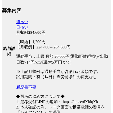
募集内容
週払い
日払い
月収例
284,600
円
【時給】1,200円
【月収例】224,400～284,600円
給与詳
細
通勤手当：上限 月額 20,000円(通勤距離(往復)×出勤
日数×14円/km※最大5万円まで)
※上記月収例は通勤手当が含まれた金額です。
試用期間：有（14日）※労働条件の変更なし
履歴書不要
◆選考の進め方について◆
1. 選考受付LINEの追加： https://lin.ee/6XklqXk
2. 本人確認の為、トーク画面で携帯電話の番号を
『ハイフンなし』で送信