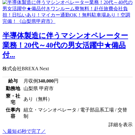
半導体製造に伴うマシンオペレーター
業務！20代～40代の男女活躍中★備品
付...
株式会社BREXA Next
給与
月収例
340,000
円
勤務地
山梨県 甲府市
寮・社
あり（無料）
宅
仕事内
組立・マシンオペレータ / 電子部品系工場 / 交替
容
制
詳細を表示
＼最短45秒で完了／