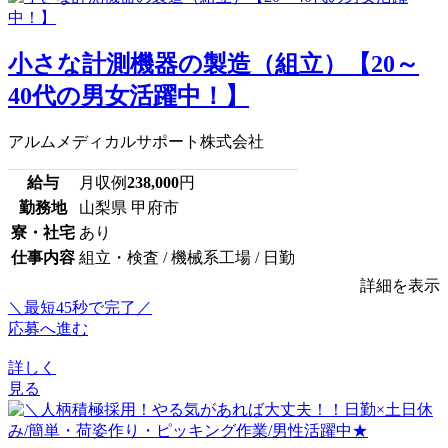
小さな計測機器の製造（組立）【20～
40代の男女活躍中！】
アルムメディカルサポート株式会社
給与
月収例
238,000
円
勤務地
山梨県 甲府市
寮・社宅
あり
仕事内容
組立・検査 / 機械系工場 / 日勤
詳細を表示
＼最短45秒で完了／
応募へ進む
詳しく
見る