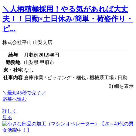
＼人柄積極採用！やる気があれば大丈
夫！！日勤×土日休み/簡単・荷姿作り・
ピ...
株式会社平山 山梨支店
給与
月収例
201,940
円
勤務地
山梨県 甲府市
寮・社宅
なし
仕事内容
倉庫作業 / ピッキング・梱包 / 機械系工場 / 日勤
詳細を表示
＼最短45秒で完了／
応募へ進む
詳しく
見る