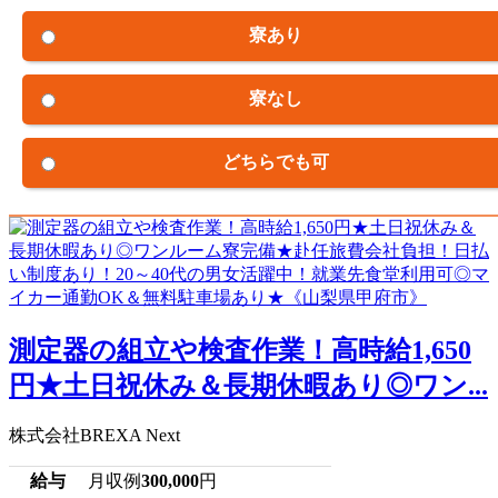
寮あり
寮なし
どちらでも可
測定器の組立や検査作業！高時給1,650
円★土日祝休み＆長期休暇あり◎ワン...
株式会社BREXA Next
給与
月収例
300,000
円