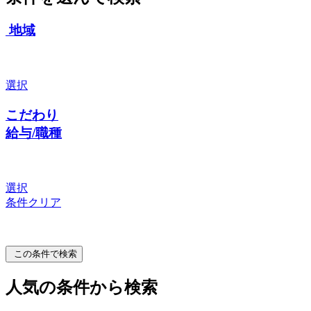
地域
選択
こだわり
給与/職種
選択
条件クリア
この条件で検索
人気の条件から検索