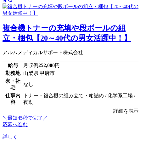
複合機トナーの充填や段ボールの組
立・梱包【20～40代の男女活躍中！】
アルムメディカルサポート株式会社
給与
月収例
252,000
円
勤務地
山梨県 甲府市
寮・社
なし
宅
仕事内
トナー・複合機の組み立て・箱詰め / 化学系工場 /
容
夜勤
詳細を表示
＼最短45秒で完了／
応募へ進む
詳しく