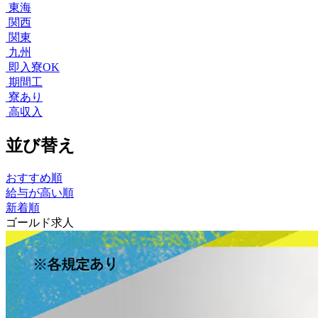
東海
関西
関東
九州
即入寮OK
期間工
寮あり
高収入
並び替え
おすすめ順
給与が高い順
新着順
ゴールド求人