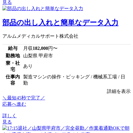
見る
部品の出し入れと簡単なデータ入力
アルムメディカルサポート株式会社
給与
月収
182,000
円〜
勤務地
山梨県 甲府市
寮・社
あり
宅
仕事内
製造マシンの操作・ピッキング / 機械系工場 / 日
容
勤
詳細を表示
＼最短45秒で完了／
応募へ進む
詳しく
見る