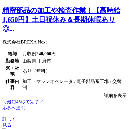
精密部品の加工や検査作業！【高時給
1,650円】土日祝休み＆長期休暇あり
◎...
株式会社BREXA Next
給与
月収例
240,000
円
勤務地
山梨県 甲府市
寮・社
あり（無料）
宅
仕事内
加工・マシンオペレータ / 電子部品系工場 / 交替
容
制
詳細を表示
＼最短45秒で完了／
応募へ進む
詳しく
見る