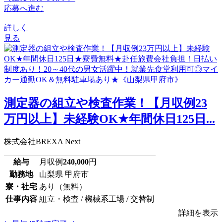
応募へ進む
詳しく
見る
測定器の組立や検査作業！【月収例23
万円以上】未経験OK★年間休日125日...
株式会社BREXA Next
給与
月収例
240,000
円
勤務地
山梨県 甲府市
寮・社宅
あり（無料）
仕事内容
組立・検査 / 機械系工場 / 交替制
詳細を表示