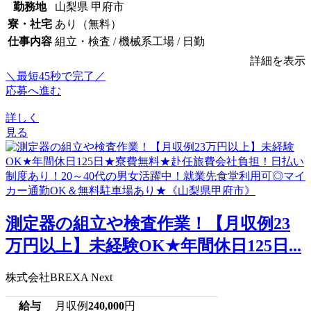
勤務地
山梨県 甲府市
寮・社宅
あり（無料）
仕事内容
組立・検査 / 機械系工場 / 日勤
詳細を表示
＼最短45秒で完了／
応募へ進む
詳しく
見る
測定器の組立や検査作業！【月収例23
万円以上】未経験OK★年間休日125日...
株式会社BREXA Next
給与
月収例
240,000
円