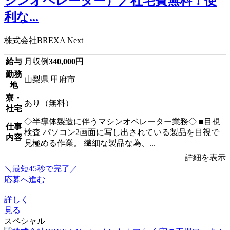
シンオペレーター）／社宅費無料！便
利な...
株式会社BREXA Next
給与
月収例
340,000
円
勤務
山梨県 甲府市
地
寮・
あり（無料）
社宅
◇半導体製造に伴うマシンオペレーター業務◇ ■目視
仕事
検査 パソコン2画面に写し出されている製品を目視で
内容
見極める作業。 繊細な製品な為、...
詳細を表示
＼最短45秒で完了／
応募へ進む
詳しく
見る
スペシャル