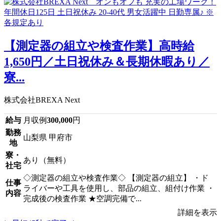
【測定器の組立や検査作業】高時給
1,650円／土日祝休み＆長期休暇あり／
寮...
株式会社BREXA Next
給与
月収例
300,000
円
勤務
山梨県 甲府市
地
寮・
あり（無料）
社宅
◇測定器の組立や検査作業◇ 【測定器の組立】 ・ド
仕事
ライバーや工具を使用し、部品の組立、組付け作業 ・
内容
完成後の検査作業 ★空調完備で...
詳細を表示