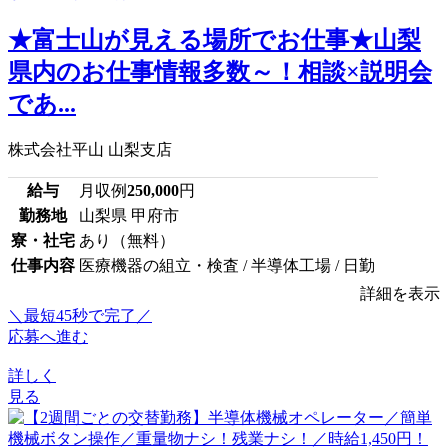
★富士山が見える場所でお仕事★山梨
県内のお仕事情報多数～！相談×説明会
であ...
株式会社平山 山梨支店
給与
月収例
250,000
円
勤務地
山梨県 甲府市
寮・社宅
あり（無料）
仕事内容
医療機器の組立・検査 / 半導体工場 / 日勤
詳細を表示
＼最短45秒で完了／
応募へ進む
詳しく
見る