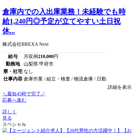
倉庫内での入出庫業務！未経験でも時
給1,240円◎予定が立てやすい土日祝
休...
株式会社BREXA Next
給与
月収例
210,000
円
勤務地
山梨県 甲府市
寮・社宅
なし
仕事内容
倉庫作業 / 組立・検査 / 物流倉庫 / 日勤
詳細を表示
＼最短45秒で完了／
応募へ進む
詳しく
見る
スペシャル