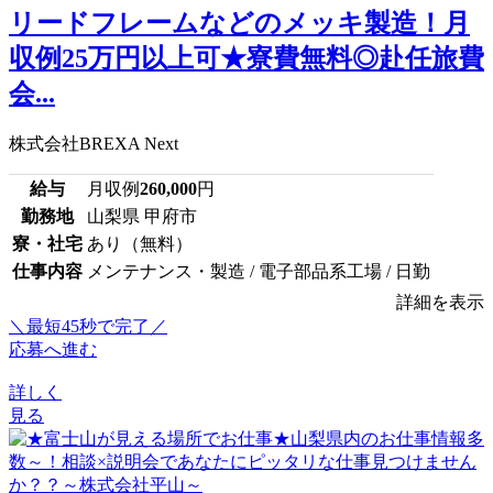
リードフレームなどのメッキ製造！月
収例25万円以上可★寮費無料◎赴任旅費
会...
株式会社BREXA Next
給与
月収例
260,000
円
勤務地
山梨県 甲府市
寮・社宅
あり（無料）
仕事内容
メンテナンス・製造 / 電子部品系工場 / 日勤
詳細を表示
＼最短45秒で完了／
応募へ進む
詳しく
見る