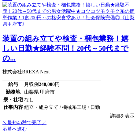
装置の組み立てや検査・梱包業務！嬉
しい日勤★経験不問！20代～50代まで
の...
株式会社BREXA Next
給与
月収例
240,000
円
勤務地
山梨県 甲府市
寮・社宅
なし
仕事内容
組立・組み立て / 機械系工場 / 日勤
詳細を表示
＼最短45秒で完了／
応募へ進む