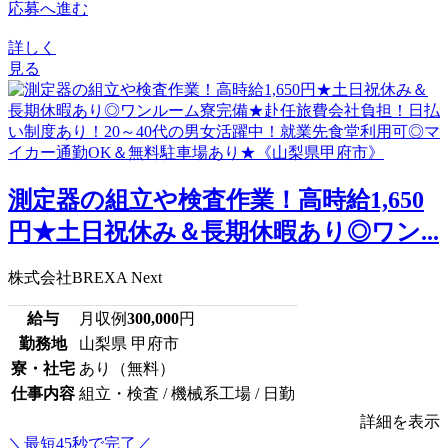
応募へ進む
詳しく
見る
測定器の組立や検査作業！高時給1,650
円★土日祝休み＆長期休暇あり◎ワン...
株式会社BREXA Next
給与
月収例
300,000
円
勤務地
山梨県 甲府市
寮・社宅
あり（無料）
仕事内容
組立・検査 / 機械系工場 / 日勤
詳細を表示
＼最短45秒で完了／