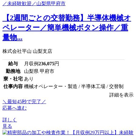
【2週間ごとの交替勤務】半導体機械オ
ペレーター／簡単機械ボタン操作／重
量物...
株式会社平山 山梨支店
給与
月収例
236,075
円
勤務地
山梨県 甲府市
寮・社宅
あり
仕事内容
機械オペレーター・製造 / 半導体工場 / 交替制
詳細を表示
＼最短45秒で完了／
応募へ進む
詳しく
見る