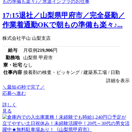
17:15退社／山梨県甲府市／完全昼勤／
作業着通勤OKで朝もの準備も楽々♪...
株式会社平山 山梨支店
給与
月収例
219,906
円
勤務地
山梨県 甲府市
寮・社宅
なし
仕事内容
接着剤の検査・ピッキング / 建築系工場 / 日勤
詳細を表示
＼最短45秒で完了／
応募へ進む
詳しく
見る