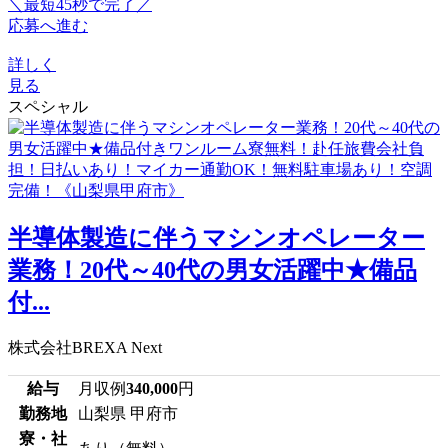
＼最短45秒で完了／
応募へ進む
詳しく
見る
スペシャル
半導体製造に伴うマシンオペレーター
業務！20代～40代の男女活躍中★備品
付...
株式会社BREXA Next
給与
月収例
340,000
円
勤務地
山梨県 甲府市
寮・社