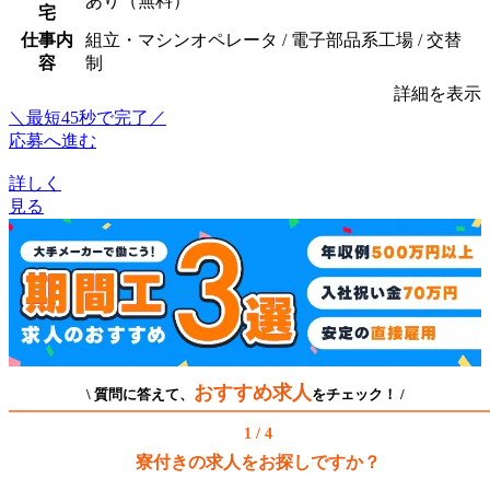
あり（無料）
宅
仕事内
組立・マシンオペレータ / 電子部品系工場 / 交替
容
制
詳細を表示
＼最短45秒で完了／
応募へ進む
詳しく
見る
おすすめ求人
\ 質問に答えて、
をチェック！ /
1 / 4
寮付きの求人をお探しですか？