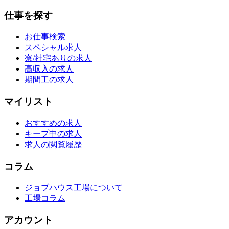
仕事を探す
お仕事検索
スペシャル求人
寮/社宅ありの求人
高収入の求人
期間工の求人
マイリスト
おすすめの求人
キープ中の求人
求人の閲覧履歴
コラム
ジョブハウス工場について
工場コラム
アカウント