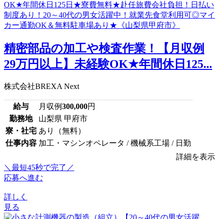
精密部品の加工や検査作業！【月収例
29万円以上】未経験OK★年間休日125...
株式会社BREXA Next
給与
月収例
300,000
円
勤務地
山梨県 甲府市
寮・社宅
あり（無料）
仕事内容
加工・マシンオペレータ / 機械系工場 / 日勤
詳細を表示
＼最短45秒で完了／
応募へ進む
詳しく
見る