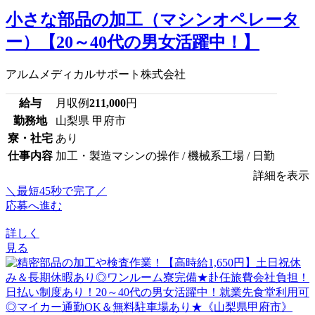
小さな部品の加工（マシンオペレータ
ー）【20～40代の男女活躍中！】
アルムメディカルサポート株式会社
給与
月収例
211,000
円
勤務地
山梨県 甲府市
寮・社宅
あり
仕事内容
加工・製造マシンの操作 / 機械系工場 / 日勤
詳細を表示
＼最短45秒で完了／
応募へ進む
詳しく
見る