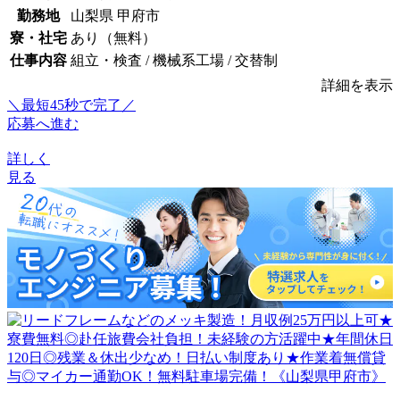
勤務地
山梨県 甲府市
寮・社宅
あり（無料）
仕事内容
組立・検査 / 機械系工場 / 交替制
詳細を表示
＼最短45秒で完了／
応募へ進む
詳しく
見る