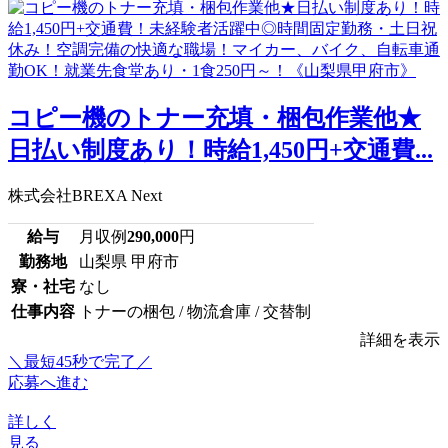
コピー機のトナー充填・梱包作業他★
日払い制度あり！時給1,450円+交通費...
株式会社BREXA Next
給与
月収例
290,000
円
勤務地
山梨県 甲府市
寮・社宅
なし
仕事内容
トナーの梱包 / 物流倉庫 / 交替制
詳細を表示
＼最短45秒で完了／
応募へ進む
詳しく
見る