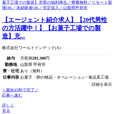
【エージェント紹介求人】【20代男性
の方活躍中！】【お菓子工場での製
造】充...
株式会社ワールドインテック(A)
給与
月収例
281,300
円
勤務地
山梨県 甲府市
寮・社宅
あり（無料）
仕事内容
お菓子・卵の検品・オペレーション / 食品系工場
詳細を表示
＼最短45秒で完了／
応募へ進む
詳しく
見る