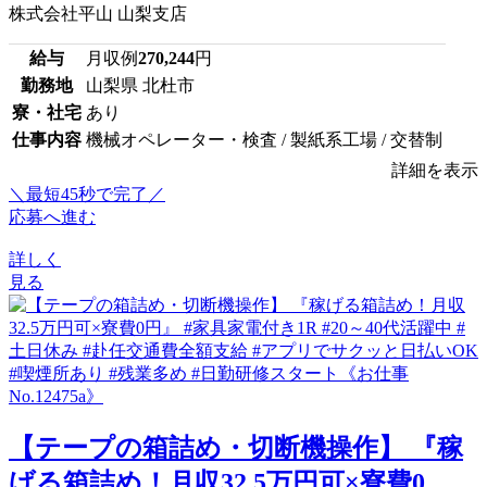
株式会社平山 山梨支店
給与
月収例
270,244
円
勤務地
山梨県 北杜市
寮・社宅
あり
仕事内容
機械オペレーター・検査 / 製紙系工場 / 交替制
詳細を表示
＼最短45秒で完了／
応募へ進む
詳しく
見る
【テープの箱詰め・切断機操作】 『稼
げる箱詰め！月収32.5万円可×寮費0...