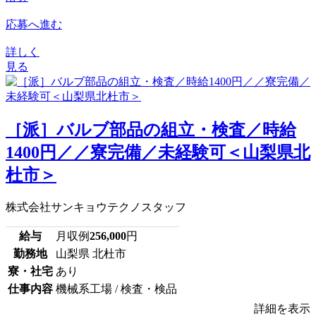
応募へ進む
詳しく
見る
［派］バルブ部品の組立・検査／時給
1400円／／寮完備／未経験可＜山梨県北
杜市＞
株式会社サンキョウテクノスタッフ
給与
月収例
256,000
円
勤務地
山梨県 北杜市
寮・社宅
あり
仕事内容
機械系工場 / 検査・検品
詳細を表示