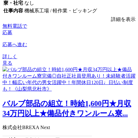
寮・社宅
なし
仕事内容
機械系工場 / 軽作業・ピッキング
詳細を表示
無料電話で
応募
応募へ進む
詳しく
見る
バルブ部品の組立！時給1,600円★月収
34万円以上★備品付きワンルーム寮...
株式会社BREXA Next