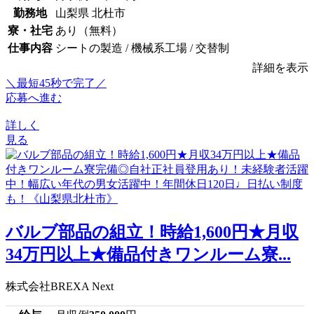
勤務地
山梨県 北杜市
寮・社宅
あり（無料）
仕事内容
シートの製造 / 機械系工場 / 交替制
詳細を表示
＼最短45秒で完了／
応募へ進む
詳しく
見る
バルブ部品の組立！時給1,600円★月収
34万円以上★備品付きワンルーム寮...
株式会社BREXA Next