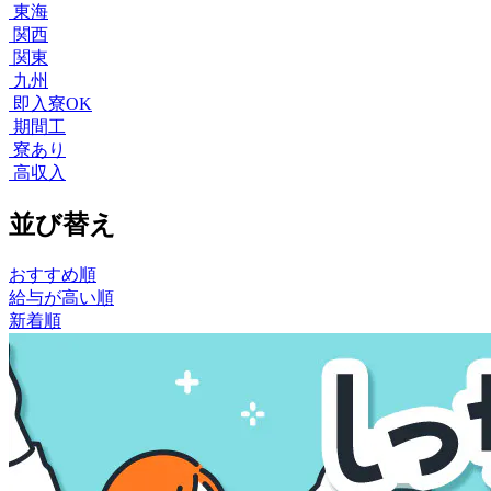
東海
関西
関東
九州
即入寮OK
期間工
寮あり
高収入
並び替え
おすすめ順
給与が高い順
新着順