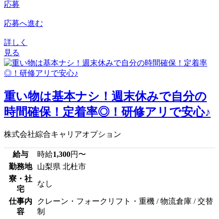
応募
応募へ進む
詳しく
見る
重い物は基本ナシ！週末休みで自分の
時間確保！定着率◎！研修アリで安心♪
株式会社綜合キャリアオプション
給与
時給
1,300
円〜
勤務地
山梨県 北杜市
寮・社
なし
宅
仕事内
クレーン・フォークリフト・重機 / 物流倉庫 / 交替
容
制