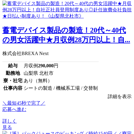
蓄電デバイス製品の製造！20代～40代
の男女活躍中★月収例28万円以上！自...
株式会社BREXA Next
給与
月収例
290,000
円
勤務地
山梨県 北杜市
寮・社宅
あり（無料）
仕事内容
シートの製造 / 機械系工場 / 交替制
詳細を表示
＼最短45秒で完了／
応募へ進む
詳しく
見る