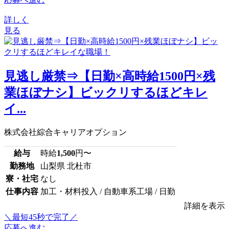
詳しく
見る
見逃し厳禁⇒【日勤×高時給1500円×残
業ほぼナシ】ビックリするほどキレ
イ...
株式会社綜合キャリアオプション
給与
時給
1,500
円〜
勤務地
山梨県 北杜市
寮・社宅
なし
仕事内容
加工・材料投入 / 自動車系工場 / 日勤
詳細を表示
＼最短45秒で完了／
応募へ進む