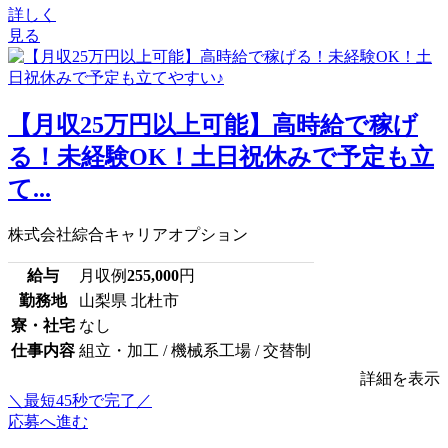
詳しく
見る
【月収25万円以上可能】高時給で稼げ
る！未経験OK！土日祝休みで予定も立
て...
株式会社綜合キャリアオプション
給与
月収例
255,000
円
勤務地
山梨県 北杜市
寮・社宅
なし
仕事内容
組立・加工 / 機械系工場 / 交替制
詳細を表示
＼最短45秒で完了／
応募へ進む