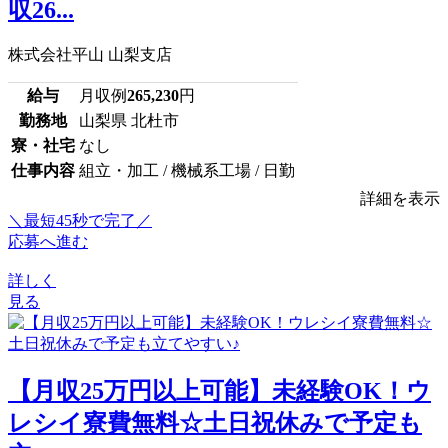
収26...
株式会社平山 山梨支店
給与
月収例
265,230
円
勤務地
山梨県 北杜市
寮・社宅
なし
仕事内容
組立・加工 / 機械系工場 / 日勤
詳細を表示
＼最短45秒で完了／
応募へ進む
詳しく
見る
【月収25万円以上可能】未経験OK！ウ
レシイ寮費無料☆土日祝休みで予定も