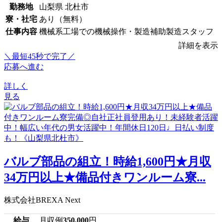
勤務地
山梨県 北杜市
寮・社宅
あり（無料）
仕事内容
機械系工場での機械操作・製造補助製造スタッフ
詳細を表示
＼最短45秒で完了／
応募へ進む
詳しく
見る
バルブ部品の組立！時給1,600円★月収
34万円以上★備品付きワンルーム寮...
株式会社BREXA Next
給与
月収例
350,000
円