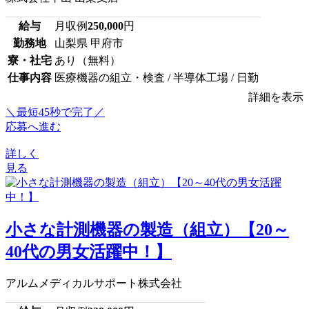
給与
月収例
250,000
円
勤務地
山梨県 甲府市
寮・社宅
あり（無料）
仕事内容
医療機器の組立・検査 / 半導体工場 / 日勤
詳細を表示
＼最短45秒で完了／
応募へ進む
詳しく
見る
小さな計測機器の製造（組立）【20～
40代の男女活躍中！】
アルムメディカルサポート株式会社