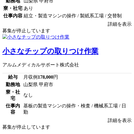
勤務地
山梨県 甲府市
寮・社宅
あり
仕事内容
組立・製造マシンの操作 / 製紙系工場 / 交替制
詳細を表示
募集が停止しています
小さなチップの取りつけ作業
アルムメディカルサポート株式会社
給与
月収例
178,000
円
勤務地
山梨県 甲府市
寮・社
なし
宅
仕事内
基板の製造マシンの操作・検査 / 機械系工場 / 日
容
勤
詳細を表示
募集が停止しています