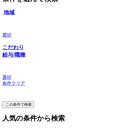
地域
選択
こだわり
給与/職種
選択
条件クリア
この条件で検索
人気の条件から検索