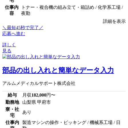
宅
仕事内
トナー・複合機の組み立て・箱詰め / 化学系工場 /
容
夜勤
詳細を表示
＼最短45秒で完了／
応募へ進む
詳しく
見る
部品の出し入れと簡単なデータ入力
アルムメディカルサポート株式会社
給与
月収
182,000
円〜
勤務地
山梨県 甲府市
寮・社
あり
宅
仕事内
製造マシンの操作・ピッキング / 機械系工場 / 日