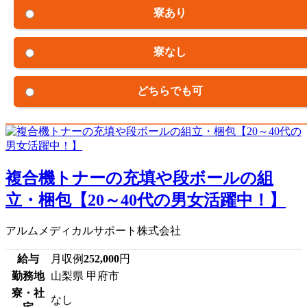
寮あり
寮なし
どちらでも可
複合機トナーの充填や段ボールの組
立・梱包【20～40代の男女活躍中！】
アルムメディカルサポート株式会社
給与
月収例
252,000
円
勤務地
山梨県 甲府市
寮・社
なし