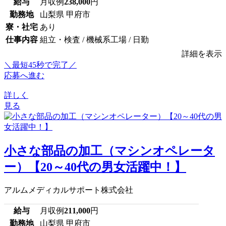
給与
月収例
238,000
円
勤務地
山梨県 甲府市
寮・社宅
あり
仕事内容
組立・検査 / 機械系工場 / 日勤
詳細を表示
＼最短45秒で完了／
応募へ進む
詳しく
見る
小さな部品の加工（マシンオペレータ
ー）【20～40代の男女活躍中！】
アルムメディカルサポート株式会社
給与
月収例
211,000
円
勤務地
山梨県 甲府市