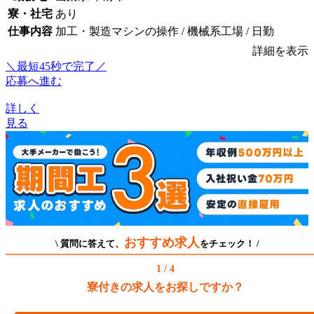
寮・社宅
あり
仕事内容
加工・製造マシンの操作 / 機械系工場 / 日勤
詳細を表示
＼最短45秒で完了／
応募へ進む
詳しく
見る
おすすめ求人
\ 質問に答えて、
をチェック！ /
1 / 4
寮付きの求人をお探しですか？