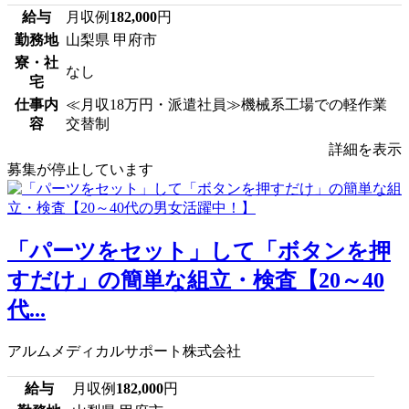
給与
月収例
182,000
円
勤務地
山梨県 甲府市
寮・社
なし
宅
仕事内
≪月収18万円・派遣社員≫機械系工場での軽作業
容
交替制
詳細を表示
募集が停止しています
「パーツをセット」して「ボタンを押
すだけ」の簡単な組立・検査【20～40
代...
アルムメディカルサポート株式会社
給与
月収例
182,000
円