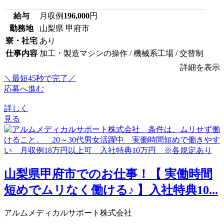
給与
月収例
196,000
円
勤務地
山梨県 甲府市
寮・社宅
あり
仕事内容
加工・製造マシンの操作 / 機械系工場 / 交替制
詳細を表示
＼最短45秒で完了／
応募へ進む
詳しく
見る
山梨県甲府市でのお仕事！【 実働時間
短めでムリなく働ける♪ 】入社特典10...
アルムメディカルサポート株式会社