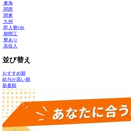
東海
関西
関東
九州
即入寮OK
期間工
寮あり
高収入
並び替え
おすすめ順
給与が高い順
新着順