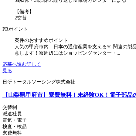
5勤2休・5勤3休の繰り返し※職場カレンダーによる
【備考】
2交替
PRポイント
案件のおすすめポイント
人気の甲府市内！日本の通信産業を支える5G関連の製
意します！寮周辺にはショッピングセンター・...
応募へ進む
詳しく
見る
日研トータルソーシング株式会社
【山梨県甲府市】寮費無料！未経験OK！電子部品の製
交替制
派遣社員
電気・電子
検査・検品
寮費無料