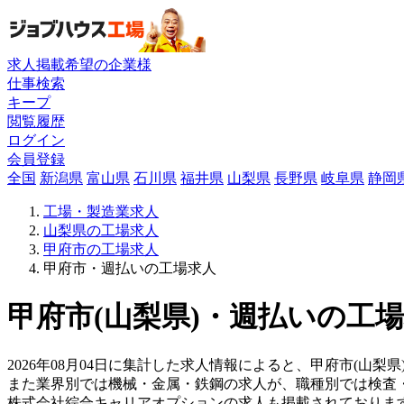
求人掲載希望の企業様
仕事検索
キープ
閲覧履歴
ログイン
会員登録
全国
新潟県
富山県
石川県
福井県
山梨県
長野県
岐阜県
静岡
工場・製造業求人
山梨県の工場求人
甲府市の工場求人
甲府市・週払いの工場求人
甲府市(山梨県)・週払いの工場
2026年08月04日に集計した求人情報によると、甲府市(山梨
また業界別では機械・金属・鉄鋼の求人が、職種別では検査
株式会社綜合キャリアオプションの求人も掲載されておりま