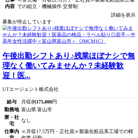
内容
での組立・機械操作 交替制
詳細を表示
募集が停止しています
午後出勤シフトあり♪残業ほぼナシで無
理なく働いてみませんか？未経験歓
迎！医...
UTエージェント株式会社
給与
月収例
175,000
円
勤務地
富山県 富山市
寮・社
なし
宅
仕事内
≪月収17.5万円・正社員≫製薬化粧品系工場での軽
容
作業 日勤