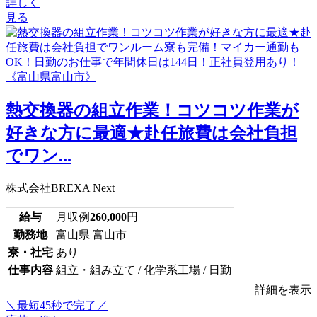
詳しく
見る
熱交換器の組立作業！コツコツ作業が
好きな方に最適★赴任旅費は会社負担
でワン...
株式会社BREXA Next
給与
月収例
260,000
円
勤務地
富山県 富山市
寮・社宅
あり
仕事内容
組立・組み立て / 化学系工場 / 日勤
詳細を表示
＼最短45秒で完了／