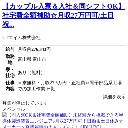
【カップル入寮＆入社＆同シフトOK】
社宅費全額補助☆月収27万円可/土日
祝...
UTエイム株式会社
給与
月収例
276,343
円
勤務
富山県 富山市
地
寮・
あり（無料）
社宅
仕事
≪寮無料・月収27.5万円・正社員≫電子部品系工場
内容
での加工作業 日勤
詳細を表示
募集が停止しています
スペシャル