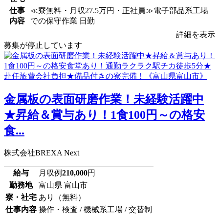
仕事
≪寮無料・月収27.5万円・正社員≫電子部品系工場
内容
での保守作業 日勤
詳細を表示
募集が停止しています
金属板の表面研磨作業！未経験活躍中
★昇給＆賞与あり！1食100円～の格安
食...
株式会社BREXA Next
給与
月収例
210,000
円
勤務地
富山県 富山市
寮・社宅
あり（無料）
仕事内容
操作・検査 / 機械系工場 / 交替制