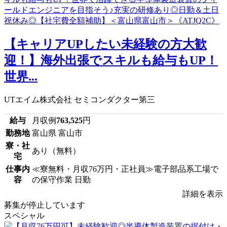
【キャリアUPしたい未経験の方大歓
迎！】海外出張でスキルも給与もUP！
世界...
UTエイム株式会社 セミコンダクター第三
給与
月収例
763,525
円
勤務地
富山県 富山市
寮・社
あり（無料）
宅
仕事内
≪寮無料・月収76万円・正社員≫電子部品系工場で
容
の保守作業 日勤
詳細を表示
募集が停止しています
スペシャル