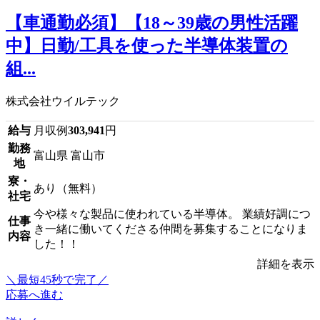
【車通勤必須】【18～39歳の男性活躍
中】日勤/工具を使った半導体装置の
組...
株式会社ウイルテック
給与
月収例
303,941
円
勤務
富山県 富山市
地
寮・
あり（無料）
社宅
今や様々な製品に使われている半導体。 業績好調につ
仕事
き一緒に働いてくださる仲間を募集することになりま
内容
した！！
詳細を表示
＼最短45秒で完了／
応募へ進む