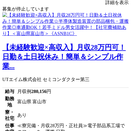
詳細を表示
募集が停止しています
【未経験歓迎×高収入】月収28万円可！
日勤＆土日祝休み！簡単＆シンプル作
業...
UTエイム株式会社 セミコンダクター第三
給与
月収例
280,156
円
勤務
富山県 富山市
地
寮・
あり
社宅
仕事
≪寮完備・月収28万円・正社員≫電子部品系工場で