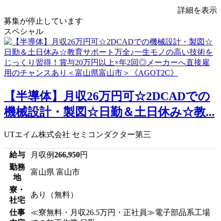
詳細を表示
募集が停止しています
スペシャル
【半導体】月収26万円可☆2DCADでの
機械設計・製図☆日勤＆土日休み☆教...
UTエイム株式会社 セミコンダクター第三
給与
月収例
266,950
円
勤務
富山県 富山市
地
寮・
あり（無料）
社宅
仕事
≪寮無料・月収26.5万円・正社員≫電子部品系工場