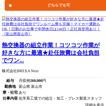
どちらでも可
熱交換器の組立作業！コツコツ作業が
好きな方に最適★赴任旅費は会社負担
でワン...
株式会社BREXA Next
給与
月収例
260,000
円
勤務地
富山県 富山市
寮・社宅
あり
仕事内容
化学系工場での組立・加工・プレス製造スタッフ
詳細を表示