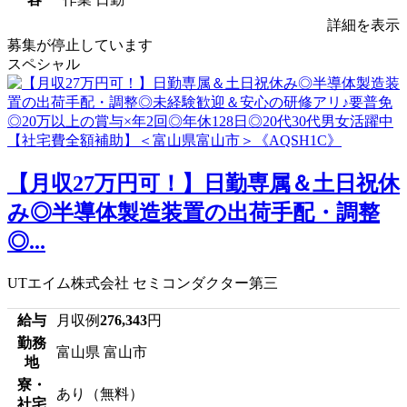
詳細を表示
募集が停止しています
スペシャル
【月収27万円可！】日勤専属＆土日祝休
み◎半導体製造装置の出荷手配・調整
◎...
UTエイム株式会社 セミコンダクター第三
給与
月収例
276,343
円
勤務
富山県 富山市
地
寮・
あり（無料）
社宅