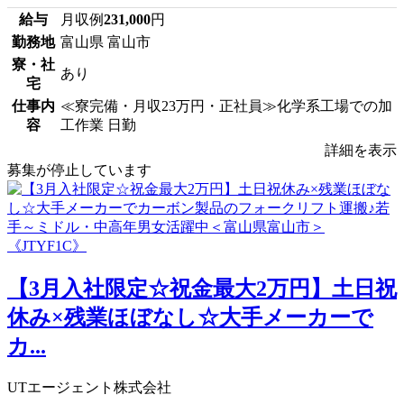
給与
月収例
231,000
円
勤務地
富山県 富山市
寮・社
あり
宅
仕事内
≪寮完備・月収23万円・正社員≫化学系工場での加
容
工作業 日勤
詳細を表示
募集が停止しています
【3月入社限定☆祝金最大2万円】土日祝
休み×残業ほぼなし☆大手メーカーで
カ...
UTエージェント株式会社