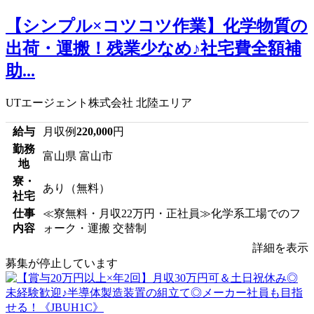
【シンプル×コツコツ作業】化学物質の
出荷・運搬！残業少なめ♪社宅費全額補
助...
UTエージェント株式会社 北陸エリア
給与
月収例
220,000
円
勤務
富山県 富山市
地
寮・
あり（無料）
社宅
仕事
≪寮無料・月収22万円・正社員≫化学系工場でのフ
内容
ォーク・運搬 交替制
詳細を表示
募集が停止しています