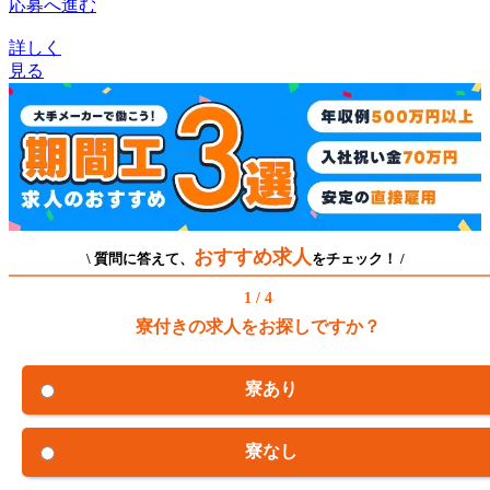
応募へ進む
詳しく
見る
おすすめ求人
\ 質問に答えて、
をチェック！ /
1 / 4
寮付きの求人をお探しですか？
寮あり
寮なし