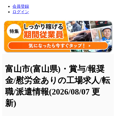
会員登録
ログイン
富山市(富山県)・賞与/報奨
金/慰労金ありの工場求人/転
職/派遣情報
(2026/08/07 更
新)