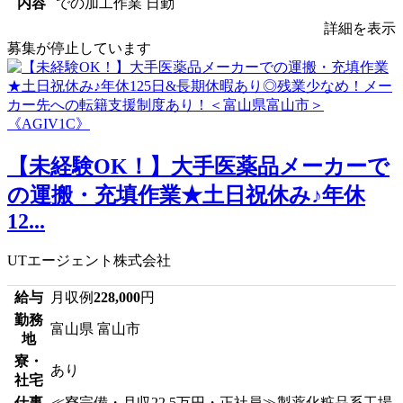
内容
での加工作業 日勤
詳細を表示
募集が停止しています
【未経験OK！】大手医薬品メーカーで
の運搬・充填作業★土日祝休み♪年休
12...
UTエージェント株式会社
給与
月収例
228,000
円
勤務
富山県 富山市
地
寮・
あり
社宅
仕事
≪寮完備・月収22.5万円・正社員≫製薬化粧品系工場