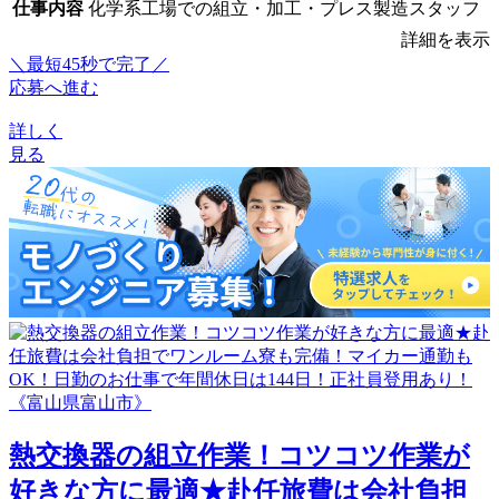
仕事内容
化学系工場での組立・加工・プレス製造スタッフ
詳細を表示
＼最短45秒で完了／
応募へ進む
詳しく
見る
熱交換器の組立作業！コツコツ作業が
好きな方に最適★赴任旅費は会社負担