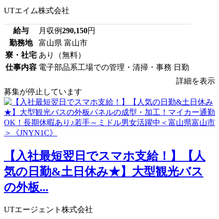
UTエイム株式会社
給与
月収例
290,150
円
勤務地
富山県 富山市
寮・社宅
あり（無料）
仕事内容
電子部品系工場での管理・清掃・事務 日勤
詳細を表示
募集が停止しています
【入社最短翌日でスマホ支給！】【人
気の日勤&土日休み★】大型観光バス
の外板...
UTエージェント株式会社