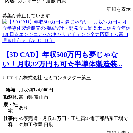
内容
のフォーク・運搬 日勤
詳細を表示
募集が停止しています
【3D CAD】年収500万円も夢じゃな
い！月収32万円も可☆半導体製造装...
UTエイム株式会社 セミコンダクター第三
給与
月収例
324,000
円
勤務地
富山県 富山市
寮・社
あり
宅
仕事内
≪寮完備・月収32万円・正社員≫電子部品系工場で
容
の加工作業 日勤
詳細を表示