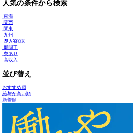
人気の条件から検索
東海
関西
関東
九州
即入寮OK
期間工
寮あり
高収入
並び替え
おすすめ順
給与が高い順
新着順