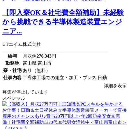
【即入寮OK＆社宅費全額補助】未経験
から挑戦できる半導体製造装置エンジ
ニア...
UTエイム株式会社
給与
月収例
276,343
円
勤務地
富山県 富山市
寮・社宅
あり（無料）
仕事内容
半導体工場での組立・加工・プレス 日勤
詳細を表示
募集が停止しています
スペシャル