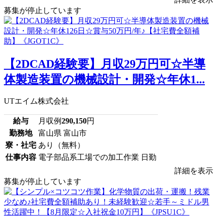
募集が停止しています
【2DCAD経験要】月収29万円可☆半導
体製造装置の機械設計・開発☆年休1...
UTエイム株式会社
給与
月収例
290,150
円
勤務地
富山県 富山市
寮・社宅
あり（無料）
仕事内容
電子部品系工場での加工作業 日勤
詳細を表示
募集が停止しています