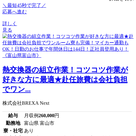
＼最短45秒で完了／
応募へ進む
詳しく
見る
熱交換器の組立作業！コツコツ作業が
好きな方に最適★赴任旅費は会社負担
でワン...
株式会社BREXA Next
給与
月収例
260,000
円
勤務地
富山県 富山市
寮・社宅
あり