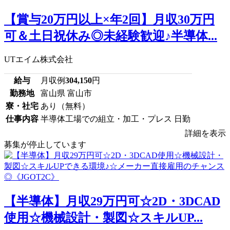
【賞与20万円以上×年2回】月収30万円
可＆土日祝休み◎未経験歓迎♪半導体...
UTエイム株式会社
給与
月収例
304,150
円
勤務地
富山県 富山市
寮・社宅
あり（無料）
仕事内容
半導体工場での組立・加工・プレス 日勤
詳細を表示
募集が停止しています
【半導体】月収29万円可☆2D・3DCAD
使用☆機械設計・製図☆スキルUP...