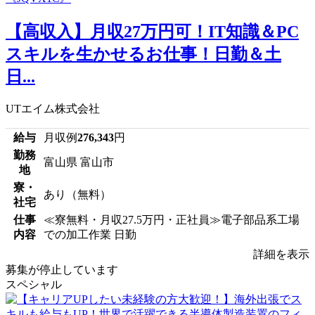
【高収入】月収27万円可！IT知識＆PC
スキルを生かせるお仕事！日勤＆土
日...
UTエイム株式会社
給与
月収例
276,343
円
勤務
富山県 富山市
地
寮・
あり（無料）
社宅
仕事
≪寮無料・月収27.5万円・正社員≫電子部品系工場
内容
での加工作業 日勤
詳細を表示
募集が停止しています
スペシャル