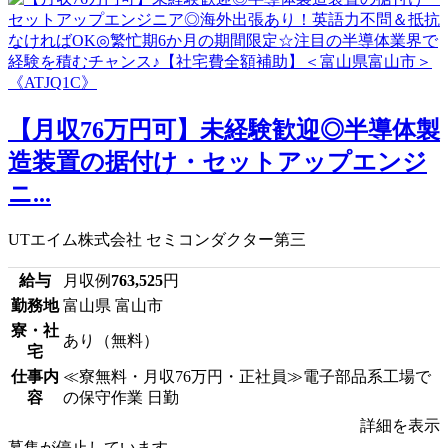
【月収76万円可】未経験歓迎◎半導体製
造装置の据付け・セットアップエンジ
ニ...
UTエイム株式会社 セミコンダクター第三
給与
月収例
763,525
円
勤務地
富山県 富山市
寮・社
あり（無料）
宅
仕事内
≪寮無料・月収76万円・正社員≫電子部品系工場で
容
の保守作業 日勤
詳細を表示
募集が停止しています