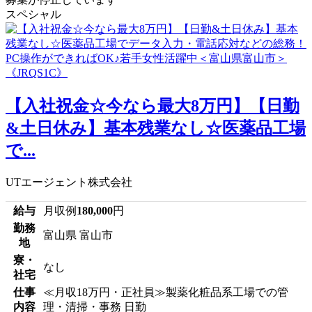
スペシャル
【入社祝金☆今なら最大8万円】【日勤
&土日休み】基本残業なし☆医薬品工場
で...
UTエージェント株式会社
給与
月収例
180,000
円
勤務
富山県 富山市
地
寮・
なし
社宅
仕事
≪月収18万円・正社員≫製薬化粧品系工場での管
内容
理・清掃・事務 日勤