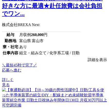
好きな方に最適★赴任旅費は会社負担
でワン...
株式会社BREXA Next
給与
月収例
260,000
円
勤務地
富山県 富山市
寮・社宅
あり
仕事内容
組立・組み立て / 化学系工場 / 日勤
詳細を表示
＼最短45秒で完了／
応募へ進む
詳しく
見る