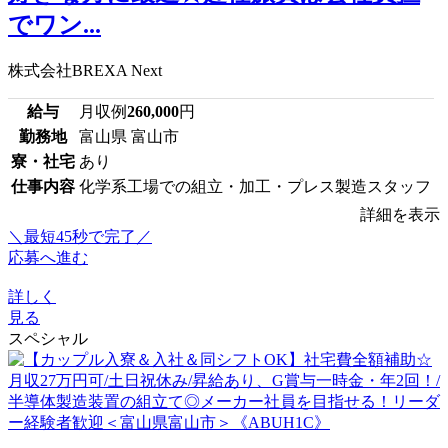
でワン...
株式会社BREXA Next
給与
月収例
260,000
円
勤務地
富山県 富山市
寮・社宅
あり
仕事内容
化学系工場での組立・加工・プレス製造スタッフ
詳細を表示
＼最短45秒で完了／
応募へ進む
詳しく
見る
スペシャル