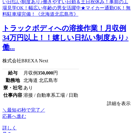
トラックボディへの溶接作業！月収例
34万円以上！！嬉しい日払い制度あり♪
働...
株式会社BREXA Next
給与
月収例
350,000
円
勤務地
北海道 北広島市
寮・社宅
あり
仕事内容
溶接 / 自動車系工場 / 日勤
詳細を表示
＼最短45秒で完了／
応募へ進む
詳しく