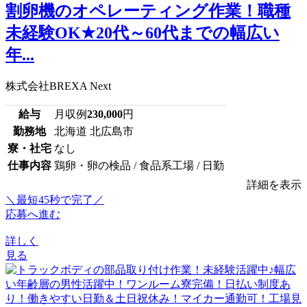
割卵機のオペレーティング作業！職種
未経験OK★20代～60代までの幅広い
年...
株式会社BREXA Next
給与
月収例
230,000
円
勤務地
北海道 北広島市
寮・社宅
なし
仕事内容
鶏卵・卵の検品 / 食品系工場 / 日勤
詳細を表示
＼最短45秒で完了／
応募へ進む
詳しく
見る