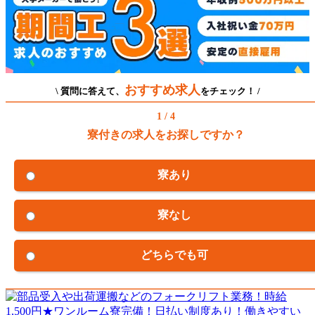
おすすめ求人
\ 質問に答えて、
をチェック！ /
1 / 4
寮付きの求人をお探しですか？
寮あり
寮なし
どちらでも可