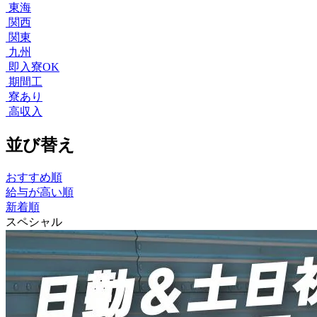
東海
関西
関東
九州
即入寮OK
期間工
寮あり
高収入
並び替え
おすすめ順
給与が高い順
新着順
スペシャル