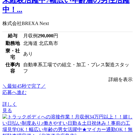
中！...
株式会社BREXA Next
給与
月収例
290,000
円
勤務地
北海道 北広島市
寮・社
あり
宅
仕事内
自動車系工場での組立・加工・プレス製造スタッ
容
フ
詳細を表示
＼最短45秒で完了／
応募へ進む
詳しく
見る