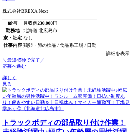
株式会社BREXA Next
給与
月収例
230,000
円
勤務地
北海道 北広島市
寮・社宅
なし
仕事内容
鶏卵・卵の検品 / 食品系工場 / 日勤
詳細を表示
＼最短45秒で完了／
応募へ進む
詳しく
見る
トラックボディの部品取り付け作業！
未経験活躍中♪幅広い年齢層の男性活躍