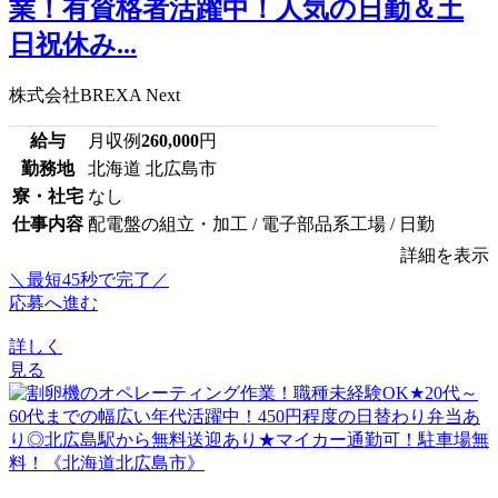
業！有資格者活躍中！人気の日勤＆土
日祝休み...
株式会社BREXA Next
給与
月収例
260,000
円
勤務地
北海道 北広島市
寮・社宅
なし
仕事内容
配電盤の組立・加工 / 電子部品系工場 / 日勤
詳細を表示
＼最短45秒で完了／
応募へ進む
詳しく
見る