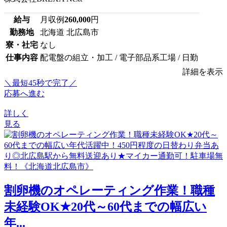
給与
月収例
260,000
円
勤務地
北海道 北広島市
寮・社宅
なし
仕事内容
配電盤の組立・加工 / 電子部品系工場 / 日勤
詳細を表示
＼最短45秒で完了／
応募へ進む
詳しく
見る
割卵機のオペレーティング作業！職種
未経験OK★20代～60代までの幅広い
年...