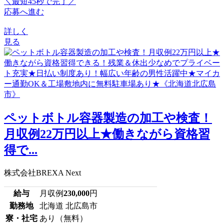
＼最短45秒で完了／
応募へ進む
詳しく
見る
ペットボトル容器製造の加工や検査！
月収例22万円以上★働きながら資格習
得で...
株式会社BREXA Next
給与
月収例
230,000
円
勤務地
北海道 北広島市
寮・社宅
あり（無料）