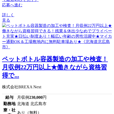
応募へ進む
詳しく
見る
ペットボトル容器製造の加工や検査！
月収例22万円以上★働きながら資格習
得で...
株式会社BREXA Next
給与
月収例
230,000
円
勤務地
北海道 北広島市
寮・社
あり（無料）