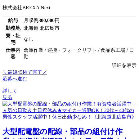
株式会社BREXA Next
給与
月収例
300,000
円
勤務地
北海道 北広島市
寮・社
なし
宅
仕事内
倉庫作業 / 運搬・フォークリフト / 食品系工場 / 日
容
勤
詳細を表示
＼最短45秒で完了／
応募へ進む
詳しく
見る
大型配電盤の配線・部品の組付け作