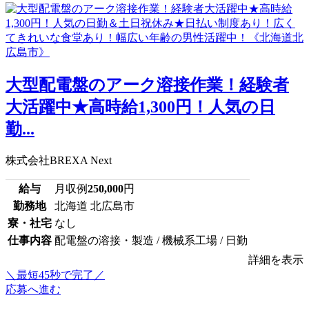
大型配電盤のアーク溶接作業！経験者
大活躍中★高時給1,300円！人気の日
勤...
株式会社BREXA Next
給与
月収例
250,000
円
勤務地
北海道 北広島市
寮・社宅
なし
仕事内容
配電盤の溶接・製造 / 機械系工場 / 日勤
詳細を表示
＼最短45秒で完了／
応募へ進む