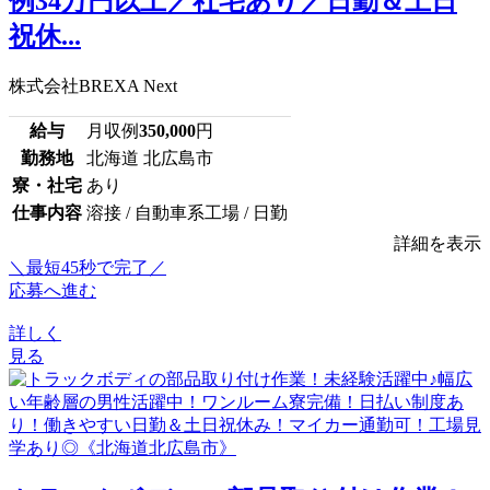
例34万円以上／社宅あり／日勤＆土日
祝休...
株式会社BREXA Next
給与
月収例
350,000
円
勤務地
北海道 北広島市
寮・社宅
あり
仕事内容
溶接 / 自動車系工場 / 日勤
詳細を表示
＼最短45秒で完了／
応募へ進む
詳しく
見る