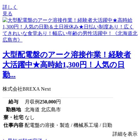
詳しく
見る
大型配電盤のアーク溶接作業！経験者
大活躍中★高時給1,300円！人気の日
勤...
株式会社BREXA Next
給与
月収例
250,000
円
勤務地
北海道 北広島市
寮・社宅
なし
仕事内容
配電盤の溶接・製造 / 機械系工場 / 日勤
詳細を表示