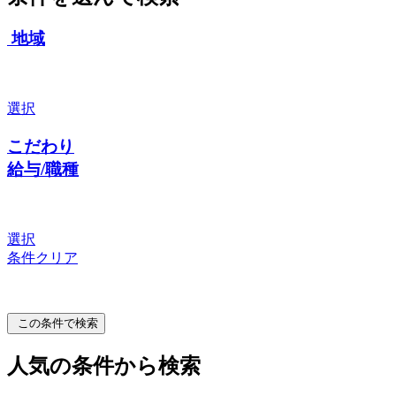
地域
選択
こだわり
給与/職種
選択
条件クリア
この条件で検索
人気の条件から検索