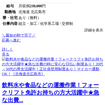
給与
月収例
230,000
円
勤務地
北海道 北広島市
寮・社宅
あり（無料）
仕事内容
組立・加工 / 化学系工場 / 交替制
詳細を表示
＼最短45秒で完了／
応募へ進む
詳しく
見る
飲料水や食品などの運搬作業！フォー
クリフト免許お持ちの方大活躍中★急
な出費...