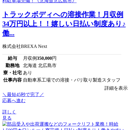
トラックボディへの溶接作業！月収例
34万円以上！！嬉しい日払い制度あり♪
働...
株式会社BREXA Next
給与
月収例
350,000
円
勤務地
北海道 北広島市
寮・社宅
あり
仕事内容
自動車系工場での溶接・バリ取り製造スタッフ
詳細を表示
＼最短45秒で完了／
応募へ進む
詳しく
見る