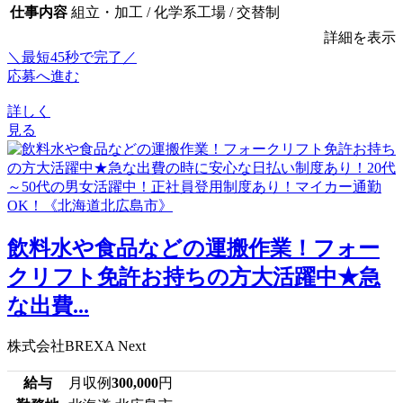
仕事内容
組立・加工 / 化学系工場 / 交替制
詳細を表示
＼最短45秒で完了／
応募へ進む
詳しく
見る
飲料水や食品などの運搬作業！フォー
クリフト免許お持ちの方大活躍中★急
な出費...
株式会社BREXA Next
給与
月収例
300,000
円