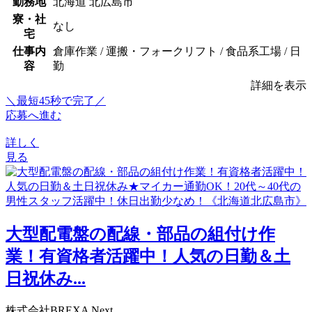
勤務地
北海道 北広島市
寮・社
なし
宅
仕事内
倉庫作業 / 運搬・フォークリフト / 食品系工場 / 日
容
勤
詳細を表示
＼最短45秒で完了／
応募へ進む
詳しく
見る
大型配電盤の配線・部品の組付け作
業！有資格者活躍中！人気の日勤＆土
日祝休み...
株式会社BREXA Next