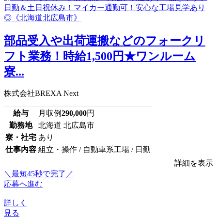
部品受入や出荷運搬などのフォークリ
フト業務！時給1,500円★ワンルーム
寮...
株式会社BREXA Next
給与
月収例
290,000
円
勤務地
北海道 北広島市
寮・社宅
あり
仕事内容
組立・操作 / 自動車系工場 / 日勤
詳細を表示
＼最短45秒で完了／
応募へ進む
詳しく
見る