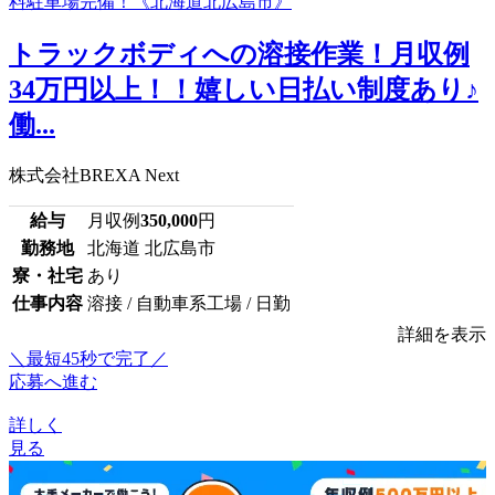
トラックボディへの溶接作業！月収例
34万円以上！！嬉しい日払い制度あり♪
働...
株式会社BREXA Next
給与
月収例
350,000
円
勤務地
北海道 北広島市
寮・社宅
あり
仕事内容
溶接 / 自動車系工場 / 日勤
詳細を表示
＼最短45秒で完了／
応募へ進む
詳しく
見る