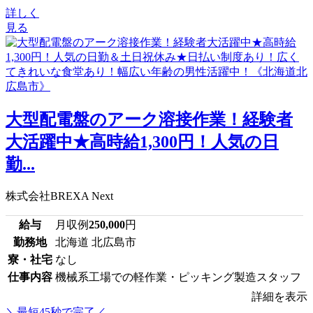
詳しく
見る
大型配電盤のアーク溶接作業！経験者
大活躍中★高時給1,300円！人気の日
勤...
株式会社BREXA Next
給与
月収例
250,000
円
勤務地
北海道 北広島市
寮・社宅
なし
仕事内容
機械系工場での軽作業・ピッキング製造スタッフ
詳細を表示
＼最短45秒で完了／