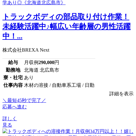
トラックボディの部品取り付け作業！
未経験活躍中♪幅広い年齢層の男性活躍
中！...
株式会社BREXA Next
給与
月収例
290,000
円
勤務地
北海道 北広島市
寮・社宅
あり
仕事内容
木材の溶接 / 自動車系工場 / 日勤
詳細を表示
＼最短45秒で完了／
応募へ進む
詳しく
見る