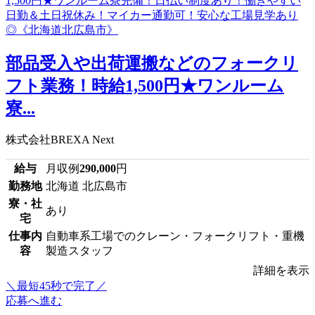
部品受入や出荷運搬などのフォークリ
フト業務！時給1,500円★ワンルーム
寮...
株式会社BREXA Next
給与
月収例
290,000
円
勤務地
北海道 北広島市
寮・社
あり
宅
仕事内
自動車系工場でのクレーン・フォークリフト・重機
容
製造スタッフ
詳細を表示
＼最短45秒で完了／
応募へ進む