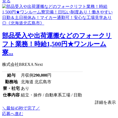
見る
部品受入や出荷運搬などのフォークリ
フト業務！時給1,500円★ワンルーム
寮...
株式会社BREXA Next
給与
月収例
290,000
円
勤務地
北海道 北広島市
寮・社宅
あり
仕事内容
組立・操作 / 自動車系工場 / 日勤
詳細を表示
＼最短45秒で完了／
応募へ進む