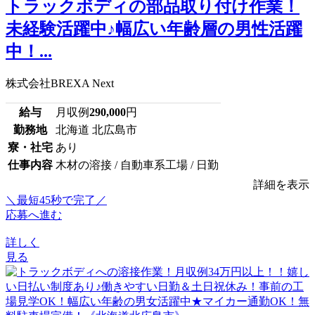
トラックボディの部品取り付け作業！
未経験活躍中♪幅広い年齢層の男性活躍
中！...
株式会社BREXA Next
給与
月収例
290,000
円
勤務地
北海道 北広島市
寮・社宅
あり
仕事内容
木材の溶接 / 自動車系工場 / 日勤
詳細を表示
＼最短45秒で完了／
応募へ進む
詳しく
見る