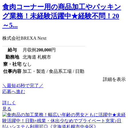
食肉コーナー用の商品加工やパッキン
グ業務！未経験活躍中★経験不問！20
～5...
株式会社BREXA Next
給与
月収例
200,000
円
勤務地
北海道 札幌市
寮・社宅
なし
仕事内容
加工・製造 / 食品系工場 / 日勤
詳細を表示
＼最短45秒で完了／
応募へ進む
詳しく
見る