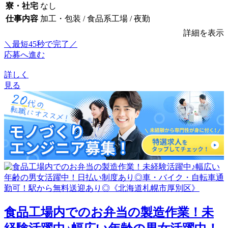
寮・社宅
なし
仕事内容
加工・包装 / 食品系工場 / 夜勤
詳細を表示
＼最短45秒で完了／
応募へ進む
詳しく
見る
食品工場内でのお弁当の製造作業！未