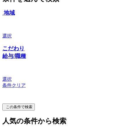
地域
選択
こだわり
給与/職種
選択
条件クリア
この条件で検索
人気の条件から検索