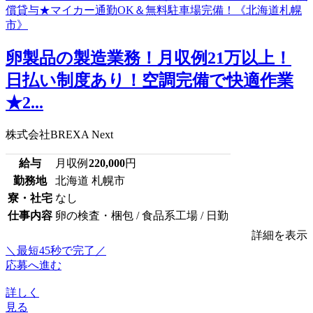
卵製品の製造業務！月収例21万以上！
日払い制度あり！空調完備で快適作業
★2...
株式会社BREXA Next
給与
月収例
220,000
円
勤務地
北海道 札幌市
寮・社宅
なし
仕事内容
卵の検査・梱包 / 食品系工場 / 日勤
詳細を表示
＼最短45秒で完了／
応募へ進む
詳しく
見る