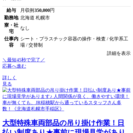
給与
月収例
350,000
円
勤務地
北海道 札幌市
寮・社
なし
宅
仕事内
シート・プラスチック容器の操作・検査 / 化学系工
容
場 / 交替制
詳細を表示
＼最短45秒で完了／
応募へ進む
詳しく
見る
大型特殊車両部品の吊り掛け作業！日
払い制度あり★事前に現場見学があり