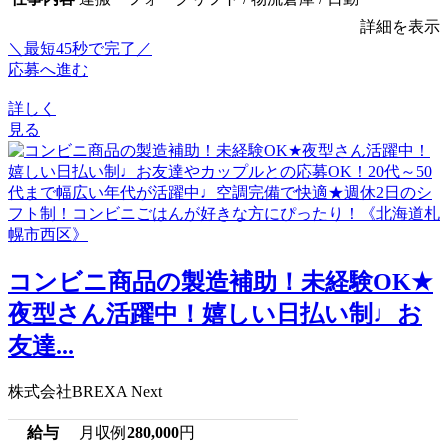
詳細を表示
＼最短45秒で完了／
応募へ進む
詳しく
見る
コンビニ商品の製造補助！未経験OK★
夜型さん活躍中！嬉しい日払い制♩お
友達...
株式会社BREXA Next
給与
月収例
280,000
円