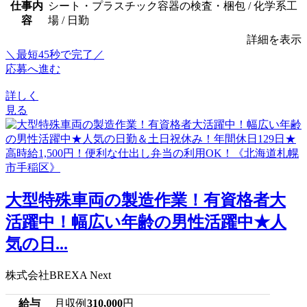
仕事内
シート・プラスチック容器の検査・梱包 / 化学系工
容
場 / 日勤
詳細を表示
＼最短45秒で完了／
応募へ進む
詳しく
見る
大型特殊車両の製造作業！有資格者大
活躍中！幅広い年齢の男性活躍中★人
気の日...
株式会社BREXA Next
給与
月収例
310,000
円