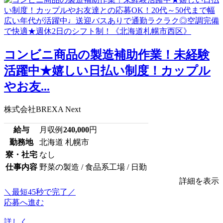
コンビニ商品の製造補助作業！未経験
活躍中★嬉しい日払い制度！カップル
やお友...
株式会社BREXA Next
給与
月収例
240,000
円
勤務地
北海道 札幌市
寮・社宅
なし
仕事内容
野菜の製造 / 食品系工場 / 日勤
詳細を表示
＼最短45秒で完了／
応募へ進む
詳しく