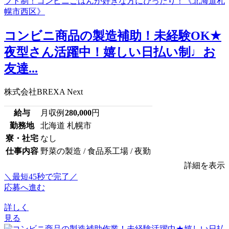
コンビニ商品の製造補助！未経験OK★
夜型さん活躍中！嬉しい日払い制♩お
友達...
株式会社BREXA Next
給与
月収例
280,000
円
勤務地
北海道 札幌市
寮・社宅
なし
仕事内容
野菜の製造 / 食品系工場 / 夜勤
詳細を表示
＼最短45秒で完了／
応募へ進む
詳しく
見る