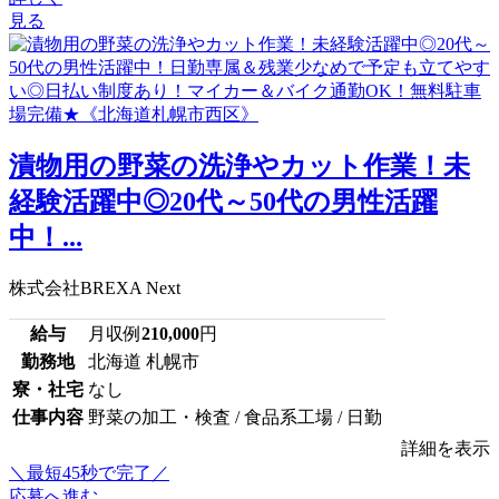
見る
漬物用の野菜の洗浄やカット作業！未
経験活躍中◎20代～50代の男性活躍
中！...
株式会社BREXA Next
給与
月収例
210,000
円
勤務地
北海道 札幌市
寮・社宅
なし
仕事内容
野菜の加工・検査 / 食品系工場 / 日勤
詳細を表示
＼最短45秒で完了／
応募へ進む