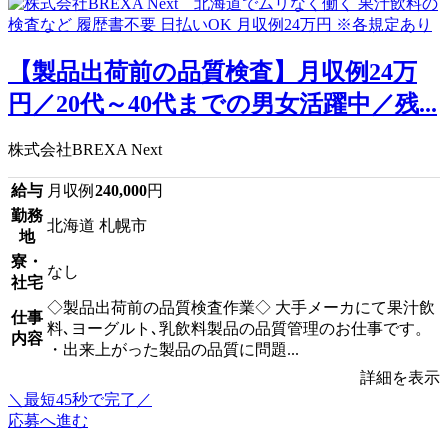
【製品出荷前の品質検査】月収例24万
円／20代～40代までの男女活躍中／残...
株式会社BREXA Next
給与
月収例
240,000
円
勤務
北海道 札幌市
地
寮・
なし
社宅
◇製品出荷前の品質検査作業◇ 大手メーカにて果汁飲
仕事
料､ヨーグルト､乳飲料製品の品質管理のお仕事です。
内容
・出来上がった製品の品質に問題...
詳細を表示
＼最短45秒で完了／
応募へ進む