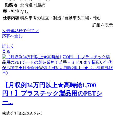
勤務地
北海道 札幌市
寮・社宅
なし
仕事内容
特殊車両の組立・製造 / 自動車系工場 / 日勤
詳細を表示
＼最短45秒で完了／
応募へ進む
詳しく
見る
【月収例34万円以上★高時給1,700
円！】プラスチック製品用のPETシ
ー...
株式会社BREXA Next