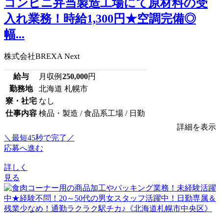
コンビニ弁当製造工場にて原材料の受
入れ業務！時給1,300円★空調完備◎
幅...
株式会社BREXA Next
給与
月収例
250,000
円
勤務地
北海道 札幌市
寮・社宅
なし
仕事内容
検品・製造 / 食品系工場 / 日勤
詳細を表示
＼最短45秒で完了／
応募へ進む
詳しく
見る