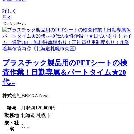
詳しく
見る
スペシャル
プラスチック製品用のPETシートの検
査作業！日勤専属＆パートタイム★20
代...
株式会社BREXA Next
給与
月収例
120,000
円
勤務地
北海道 札幌市
寮・社
なし
宅