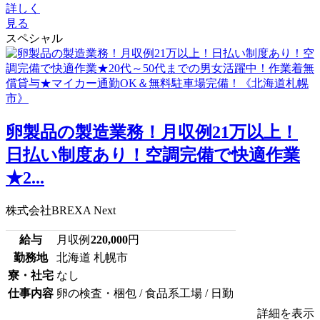
詳しく
見る
スペシャル
卵製品の製造業務！月収例21万以上！
日払い制度あり！空調完備で快適作業
★2...
株式会社BREXA Next
給与
月収例
220,000
円
勤務地
北海道 札幌市
寮・社宅
なし
仕事内容
卵の検査・梱包 / 食品系工場 / 日勤
詳細を表示