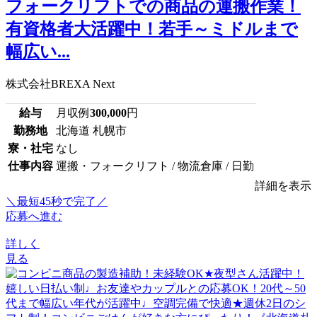
フォークリフトでの商品の運搬作業！
有資格者大活躍中！若手～ミドルまで
幅広い...
株式会社BREXA Next
給与
月収例
300,000
円
勤務地
北海道 札幌市
寮・社宅
なし
仕事内容
運搬・フォークリフト / 物流倉庫 / 日勤
詳細を表示
＼最短45秒で完了／
応募へ進む
詳しく
見る