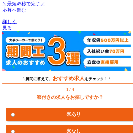
＼最短45秒で完了／
応募へ進む
詳しく
見る
おすすめ求人
\ 質問に答えて、
をチェック！ /
1 / 4
寮付きの求人をお探しですか？
寮あり
寮なし