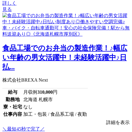
詳しく
見る
食品工場でのお弁当の製造作業！♪幅広
い年齢の男女活躍中！未経験活躍中♪日
払...
株式会社BREXA Next
給与
月収例
310,000
円
勤務地
北海道 札幌市
寮・社宅
なし
仕事内容
加工・包装 / 食品系工場 / 夜勤
詳細を表示
＼最短45秒で完了／