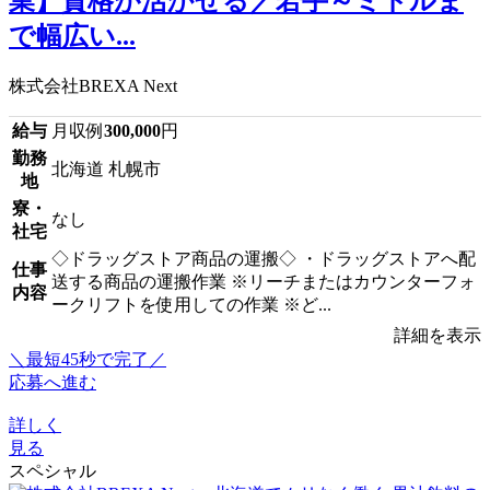
業】資格が活かせる／若手～ミドルま
で幅広い...
株式会社BREXA Next
給与
月収例
300,000
円
勤務
北海道 札幌市
地
寮・
なし
社宅
◇ドラッグストア商品の運搬◇ ・ドラッグストアへ配
仕事
送する商品の運搬作業 ※リーチまたはカウンターフォ
内容
ークリフトを使用しての作業 ※ど...
詳細を表示
＼最短45秒で完了／
応募へ進む
詳しく
見る
スペシャル