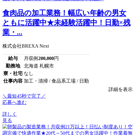
食肉品の加工業務！幅広い年齢の男女
ともに活躍中★未経験活躍中！日勤×残
業・...
株式会社BREXA Next
給与
月収例
200,000
円
勤務地
北海道 札幌市
寮・社宅
なし
仕事内容
加工・清掃 / 食品系工場 / 日勤
詳細を表示
＼最短45秒で完了／
応募へ進む
詳しく
見る