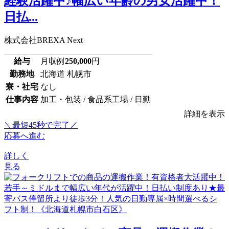
経験活躍中♪幅広い年齢の男女活躍中！
日払...
株式会社BREXA Next
給与
月収例
250,000
円
勤務地
北海道 札幌市
寮・社宅
なし
仕事内容
加工・包装 / 食品系工場 / 日勤
詳細を表示
＼最短45秒で完了／
応募へ進む
詳しく
見る