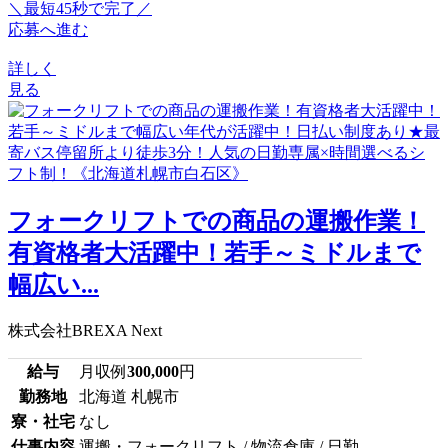
＼最短45秒で完了／
応募へ進む
詳しく
見る
フォークリフトでの商品の運搬作業！
有資格者大活躍中！若手～ミドルまで
幅広い...
株式会社BREXA Next
給与
月収例
300,000
円
勤務地
北海道 札幌市
寮・社宅
なし
仕事内容
運搬・フォークリフト / 物流倉庫 / 日勤