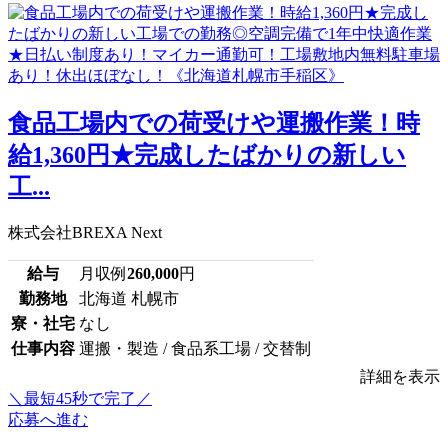
食品工場内での荷受けや運搬作業！時
給1,360円★完成したばかりの新しい
工...
株式会社BREXA Next
給与
月収例
260,000
円
勤務地
北海道 札幌市
寮・社宅
なし
仕事内容
運搬・製造 / 食品系工場 / 交替制
詳細を表示
＼最短45秒で完了／
応募へ進む