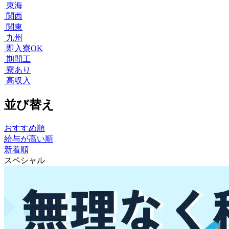
東海
関西
関東
九州
即入寮OK
期間工
寮あり
高収入
並び替え
おすすめ順
給与が高い順
新着順
スペシャル