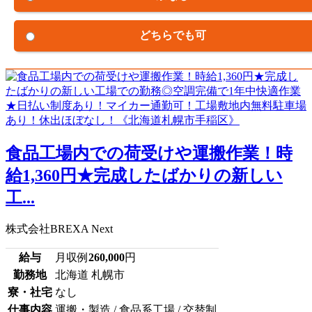
どちらでも可
食品工場内での荷受けや運搬作業！時
給1,360円★完成したばかりの新しい
工...
株式会社BREXA Next
給与
月収例
260,000
円
勤務地
北海道 札幌市
寮・社宅
なし
仕事内容
運搬・製造 / 食品系工場 / 交替制