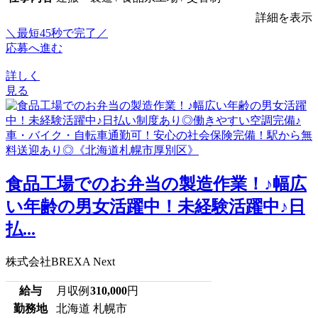
詳細を表示
＼最短45秒で完了／
応募へ進む
詳しく
見る
食品工場でのお弁当の製造作業！♪幅広
い年齢の男女活躍中！未経験活躍中♪日
払...
株式会社BREXA Next
給与
月収例
310,000
円
勤務地
北海道 札幌市