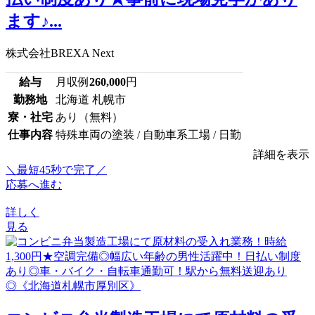
ます♪...
株式会社BREXA Next
給与
月収例
260,000
円
勤務地
北海道 札幌市
寮・社宅
あり（無料）
仕事内容
特殊車両の塗装 / 自動車系工場 / 日勤
詳細を表示
＼最短45秒で完了／
応募へ進む
詳しく
見る