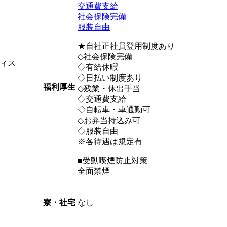
交通費支給
社会保険完備
服装自由
★自社正社員登用制度あり
◇社会保険完備
ィス
◇有給休暇
◇日払い制度あり
福利厚生
◇残業・休出手当
◇交通費支給
◇自転車・車通勤可
◇お弁当持込み可
◇服装自由
※各待遇は規定有
■受動喫煙防止対策
全面禁煙
なし
寮・社宅