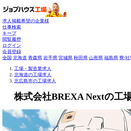
求人掲載希望の企業様
仕事検索
キープ
閲覧履歴
ログイン
会員登録
全国
北海道
青森県
岩手県
宮城県
秋田県
山形県
福島県
寮/
工場・製造業求人
北海道の工場求人
北広島市の工場求人
株式会社BREXA Nextの工場求