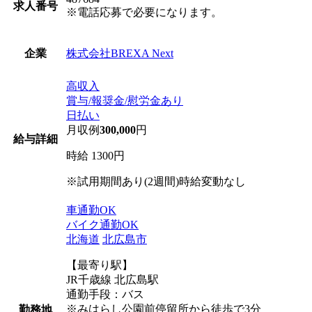
求人番号
※電話応募で必要になります。
株式会社BREXA Next
企業
高収入
賞与/報奨金/慰労金あり
日払い
月収例
300,000
円
給与詳細
時給 1300円
※試用期間あり(2週間)時給変動なし
車通勤OK
バイク通勤OK
北海道
北広島市
【最寄り駅】
JR千歳線 北広島駅
通勤手段：バス
※みはらし公園前停留所から徒歩で3分
勤務地