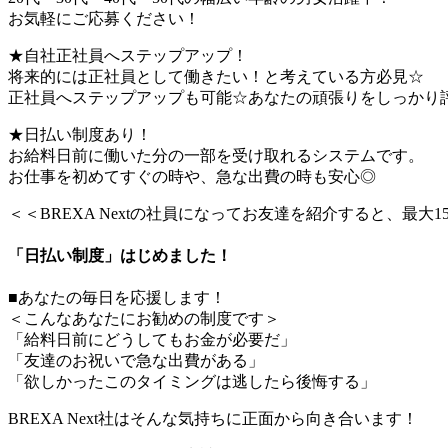
お気軽にご応募ください！
★自社正社員へステップアップ！
将来的には正社員として働きたい！と考えている方必見☆
正社員へステップアップも可能☆あなたの頑張りをしっかり
★日払い制度あり！
お給料日前に働いた分の一部を受け取れるシステムです。
お仕事を初めてすぐの時や、急な出費の時も安心◎
＜＜BREXA Nextの社員になってお友達を紹介すると、最大
「日払い制度」はじめました！
■あなたの毎日を応援します！
＜こんなあなたにお勧めの制度です＞
「給料日前にどうしてもお金が必要だ」
「友達のお祝いで急な出費がある」
「欲しかったこのタイミングは逃したら後悔する」
BREXA Next社はそんな気持ちに正面から向き合います！