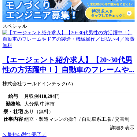
スペシャル
【エージェント紹介求人】【20~30代男
性の方活躍中！】自動車のフレームや...
株式会社ワールドインテック(A)
給与
月収例
410,294
円
勤務地
大分県 中津市
寮・社宅
あり（無料）
仕事内容
組立・製造マシンの操作 / 自動車系工場 / 交替制
詳細を表示
＼最短45秒で完了／