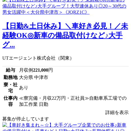
【日勤&土日休み】＼車好き必見！／未
経験OK◎新車の備品取付けなど♪大手
グ...
UTエージェント株式会社（関東）
給与
月収例
221,000
円
勤務地
大分県 中津市
寮・社
あり
宅
仕事内
≪寮完備・月収22万円・正社員≫自動車系工場での
容
加工作業 日勤
詳細を表示
募集が停止しています