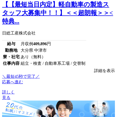
【【最短当日内定】軽自動車の製造ス
タッフ大募集中！！】＜＜超朗報＞＞<
特典...
日総工産株式会社
給与
月収例
409,896
円
勤務地
大分県 中津市
寮・社宅
あり（無料）
仕事内容
組立・検査 / 自動車系工場 / 交替制
詳細を表示
＼最短45秒で完了／
応募へ進む
詳しく
見る