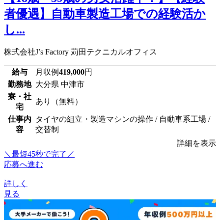
者優遇】自動車製造工場での経験活か
し...
株式会社J’s Factory 苅田テクニカルオフィス
給与
月収例
419,000
円
勤務地
大分県 中津市
寮・社
あり（無料）
宅
仕事内
タイヤの組立・製造マシンの操作 / 自動車系工場 /
容
交替制
詳細を表示
＼最短45秒で完了／
応募へ進む
詳しく
見る