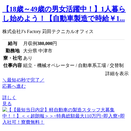
【18歳～49歳の男女活躍中！】1人暮ら
し始めよう！【自動車製造で時給￥1...
株式会社J’s Factory 苅田テクニカルオフィス
給与
月収例
380,000
円
勤務地
大分県 中津市
寮・社宅
あり
仕事内容
組立・機械オペレーター / 自動車系工場 / 交替制
詳細を表示
＼最短45秒で完了／
応募へ進む
詳しく
見る