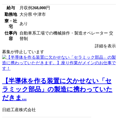
給与
月収例
268,000
円
勤務地
大分県 中津市
寮・社
あり
宅
仕事内
自動車系工場での機械操作・製造オペレーター 交
容
替制
詳細を表示
募集が停止しています
【半導体を作る装置に欠かせない「セ
ラミック部品」の製造に携わっていた
だきま...
日総工産株式会社