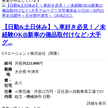
募集が停止しています
【日勤&土日休み】＼車好き必見！／未
経験OK◎新車の備品取付けなど♪大手
グ...
UTエージェント株式会社（関東）
給与
月収例
221,000
円
勤務
大分県 中津市
地
寮・
あり
社宅
仕事
≪寮完備・月収22万円・正社員≫自動車系工場での
内容
組立・機械操作 日勤
詳細を表示