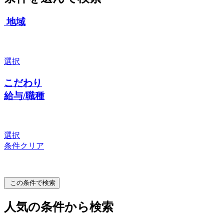
地域
選択
こだわり
給与/職種
選択
条件クリア
この条件で検索
人気の条件から検索