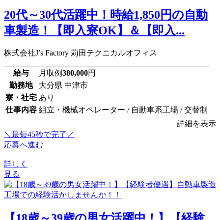
20代～30代活躍中！時給1,850円の自動
車製造！【即入寮OK】＆【即入...
株式会社J’s Factory 苅田テクニカルオフィス
給与
月収例
380,000
円
勤務地
大分県 中津市
寮・社宅
あり
仕事内容
組立・機械オペレーター / 自動車系工場 / 交替制
詳細を表示
＼最短45秒で完了／
応募へ進む
詳しく
見る
【18歳～39歳の男女活躍中！】【経験