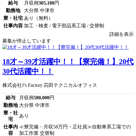
給与
月収例
305,180
円
勤務地
大分県 中津市
寮・社宅
あり（無料）
仕事内容
加工・検査 / 電子部品系工場 / 交替制
詳細を表示
募集が停止しています
18才～39才活躍中！！【寮完備！】20代
30代活躍中！！
株式会社J’s Factory 苅田テクニカルオフィス
給与
月収例
580,000
円
勤務地
大分県 中津市
寮・社
あり
宅
仕事内
≪寮完備・月収58万円・正社員≫自動車系工場での
容
加工作業 交替制