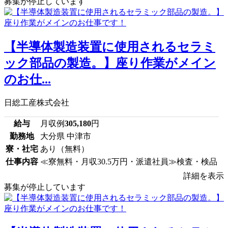
募集が停止しています
【半導体製造装置に使用されるセラミ
ック部品の製造。】座り作業がメイン
のお仕...
日総工産株式会社
給与
月収例
305,180
円
勤務地
大分県 中津市
寮・社宅
あり（無料）
仕事内容
≪寮無料・月収30.5万円・派遣社員≫検査・検品
詳細を表示
募集が停止しています