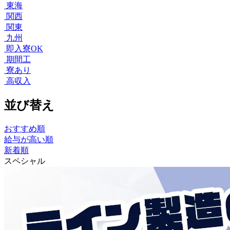
東海
関西
関東
九州
即入寮OK
期間工
寮あり
高収入
並び替え
おすすめ順
給与が高い順
新着順
スペシャル