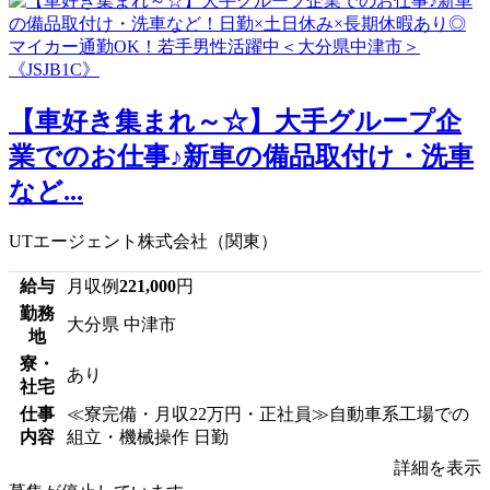
【車好き集まれ～☆】大手グループ企
業でのお仕事♪新車の備品取付け・洗車
など...
UTエージェント株式会社（関東）
給与
月収例
221,000
円
勤務
大分県 中津市
地
寮・
あり
社宅
仕事
≪寮完備・月収22万円・正社員≫自動車系工場での
内容
組立・機械操作 日勤
詳細を表示