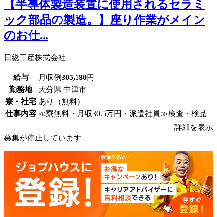
【半導体製造装置に使用されるセラミ
ック部品の製造。】座り作業がメイン
のお仕...
日総工産株式会社
給与
月収例
305,180
円
勤務地
大分県 中津市
寮・社宅
あり（無料）
仕事内容
≪寮無料・月収30.5万円・派遣社員≫検査・検品
詳細を表示
募集が停止しています