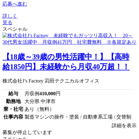
応募へ進む
詳しく
見る
スペシャル
【18歳～39歳の男性活躍中！】【高時
給1850円】未経験から月収40万超！！
株式会社J’s Factory 苅田テクニカルオフィス
給与
月収例
410,000
円
勤務地
大分県 中津市
寮・社宅
あり（無料）
仕事内容
製造マシンの操作・塗装 / 自動車系工場 / 交替制
詳細を表示
募集が停止しています
スペシャル