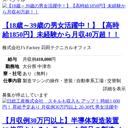
【18歳～39歳の男女活躍中！】【高時
給1850円】未経験から月収40万超！！
株式会社J’s Factory 苅田テクニカルオフィス
給与
月収例
410,000
円
勤務地
大分県 中津市
寮・社宅
あり（無料）
仕事内容
製造マシンの操作・塗装 / 自動車系工場 / 交替制
詳細を表示
募集が停止しています
【月収例30万円以上】半導体製造装置