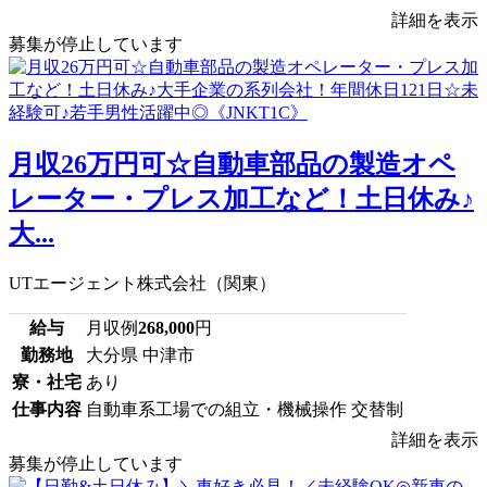
詳細を表示
募集が停止しています
月収26万円可☆自動車部品の製造オペ
レーター・プレス加工など！土日休み♪
大...
UTエージェント株式会社（関東）
給与
月収例
268,000
円
勤務地
大分県 中津市
寮・社宅
あり
仕事内容
自動車系工場での組立・機械操作 交替制
詳細を表示
募集が停止しています