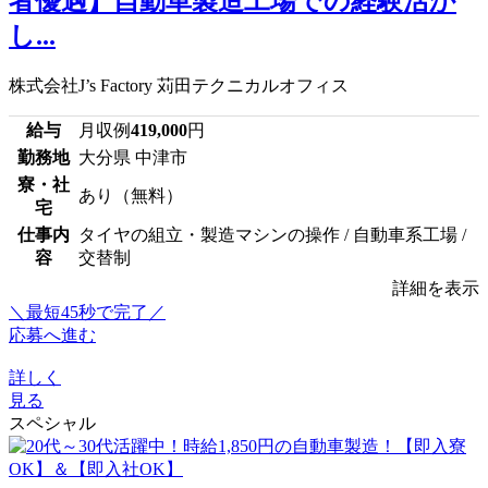
者優遇】自動車製造工場での経験活か
し...
株式会社J’s Factory 苅田テクニカルオフィス
給与
月収例
419,000
円
勤務地
大分県 中津市
寮・社
あり（無料）
宅
仕事内
タイヤの組立・製造マシンの操作 / 自動車系工場 /
容
交替制
詳細を表示
＼最短45秒で完了／
応募へ進む
詳しく
見る
スペシャル