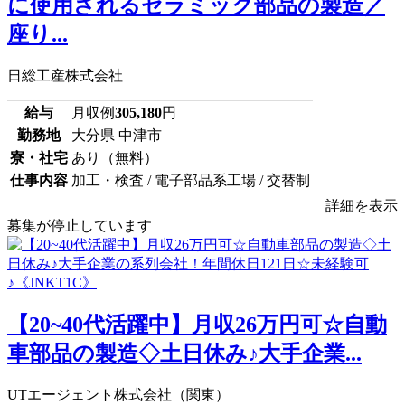
に使用されるセラミック部品の製造／
座り...
日総工産株式会社
給与
月収例
305,180
円
勤務地
大分県 中津市
寮・社宅
あり（無料）
仕事内容
加工・検査 / 電子部品系工場 / 交替制
詳細を表示
募集が停止しています
【20~40代活躍中】月収26万円可☆自動
車部品の製造◇土日休み♪大手企業...
UTエージェント株式会社（関東）