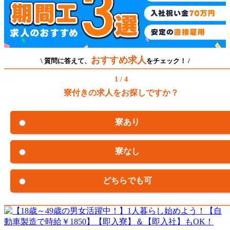
おすすめ求人
\ 質問に答えて、
をチェック！ /
1 / 4
寮付きの求人をお探しですか？
寮あり
寮なし
どちらでも可