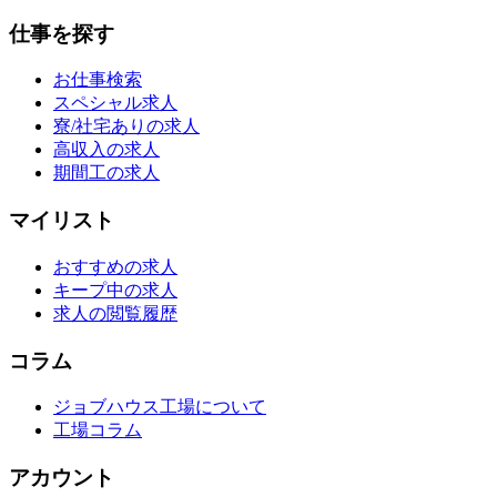
仕事を探す
お仕事検索
スペシャル求人
寮/社宅ありの求人
高収入の求人
期間工の求人
マイリスト
おすすめの求人
キープ中の求人
求人の閲覧履歴
コラム
ジョブハウス工場について
工場コラム
アカウント