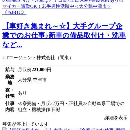
【車好き集まれ～☆】大手グループ企
業でのお仕事♪新車の備品取付け・洗車
など...
UTエージェント株式会社（関東）
給与
月収例
221,000
円
勤務
大分県 中津市
地
寮・
あり
社宅
仕事
≪寮完備・月収22万円・正社員≫自動車系工場での
内容
組立・機械操作 日勤
詳細を表示
募集が停止しています