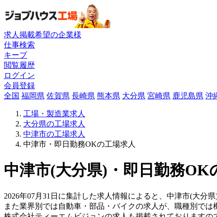
求人掲載希望の企業様
仕事検索
キープ
閲覧履歴
ログイン
会員登録
全国
福岡県
佐賀県
長崎県
熊本県
大分県
宮崎県
鹿児島県
沖
工場・製造業求人
大分県の工場求人
中津市の工場求人
中津市・即日勤務OKの工場求人
中津市(大分県)・即日勤務OK
2026年07月31日に集計した求人情報によると、中津市(大分
また業界別では自動車・部品・バイクの求人が、職種別では
株式会社ティーエムビジョンの求人も掲載されておりますの