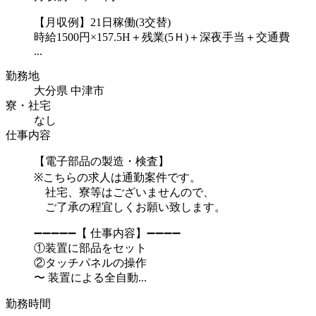
【月収例】21日稼働(3交替)
時給1500円×157.5H＋残業(5Ｈ)＋深夜手当＋交通費
...
勤務地
大分県 中津市
寮・社宅
なし
仕事内容
【電子部品の製造・検査】
※こちらの求人は通勤案件です。
社宅、寮等はございませんので、
ご了承の程宜しくお願い致します。
➖➖➖➖➖【 仕事内容】➖➖➖➖
①装置に部品をセット
②タッチパネルの操作
〜 装置による全自動...
勤務時間