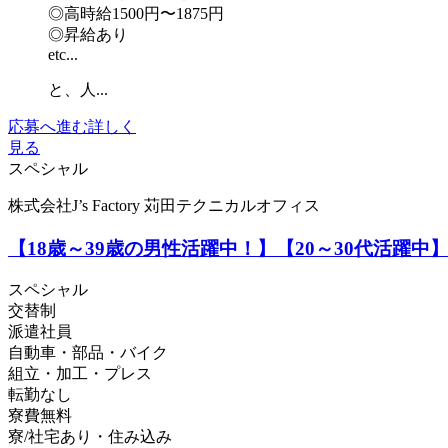
◎高時給1500円〜1875円
◎昇給あり
etc...
と、人...
応募へ進む
詳しく
見る
スペシャル
株式会社J’s Factory 苅田テクニカルオフィス
【18歳～39歳の男性活躍中！】【20～30代活躍
スペシャル
交替制
派遣社員
自動車・部品・バイク
組立・加工・プレス
転勤なし
寮費無料
寮/社宅あり・住み込み