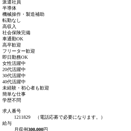
派遣社員
半導体
機械操作・製造補助
転勤なし
高収入
社会保険完備
車通勤OK
高卒歓迎
フリーター歓迎
即日勤務OK
女性活躍中
20代活躍中
30代活躍中
40代活躍中
未経験・初心者も歓迎
簡単な仕事
学歴不問
求人番号
1211829 （電話応募で必要になります。）
給与
月収例
300,000
円