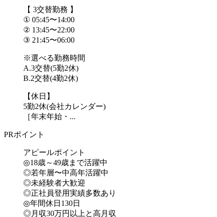
【 3交替勤務 】
① 05:45〜14:00
② 13:45〜22:00
③ 21:45〜06:00
※選べる勤務時間
A.3交替(5勤2休)
B.2交替(4勤2休)
【休日】
5勤2休(会社カレンダー)
［年末年始・...
PRポイント
アピールポイント
◎18歳～49歳まで活躍中
◎若年層〜中高年活躍中
◎未経験者大歓迎
◎正社員登用実績多数あり
◎年間休日130日
◎月収30万円以上と高月収