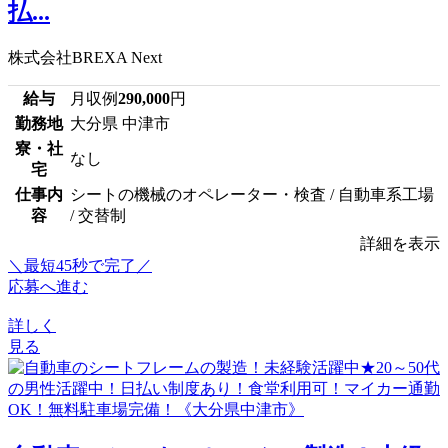
払...
株式会社BREXA Next
給与
月収例
290,000
円
勤務地
大分県 中津市
寮・社
なし
宅
仕事内
シートの機械のオペレーター・検査 / 自動車系工場
容
/ 交替制
詳細を表示
＼最短45秒で完了／
応募へ進む
詳しく
見る