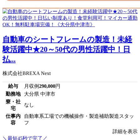
自動車のシートフレームの製造！未経
験活躍中★20～50代の男性活躍中！日
払...
株式会社BREXA Next
給与
月収例
290,000
円
勤務地
大分県 中津市
寮・社
なし
宅
仕事内
自動車系工場での機械操作・製造補助製造スタッ
容
フ
詳細を表示
＼最短45秒で完了／