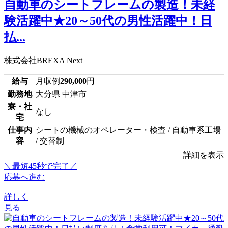
自動車のシートフレームの製造！未経
験活躍中★20～50代の男性活躍中！日
払...
株式会社BREXA Next
給与
月収例
290,000
円
勤務地
大分県 中津市
寮・社
なし
宅
仕事内
シートの機械のオペレーター・検査 / 自動車系工場
容
/ 交替制
詳細を表示
＼最短45秒で完了／
応募へ進む
詳しく
見る