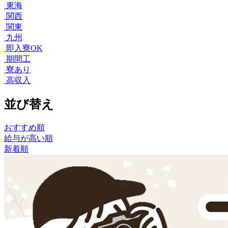
東海
関西
関東
九州
即入寮OK
期間工
寮あり
高収入
並び替え
おすすめ順
給与が高い順
新着順