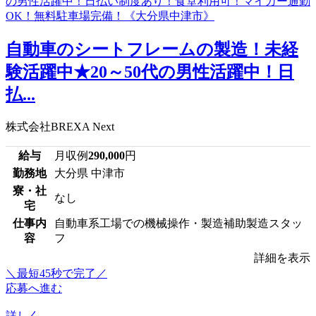
自動車のシートフレームの製造！未経
験活躍中★20～50代の男性活躍中！日
払...
株式会社BREXA Next
給与
月収例
290,000
円
勤務地
大分県 中津市
寮・社
なし
宅
仕事内
自動車系工場での機械操作・製造補助製造スタッ
容
フ
詳細を表示
＼最短45秒で完了／
応募へ進む
詳しく