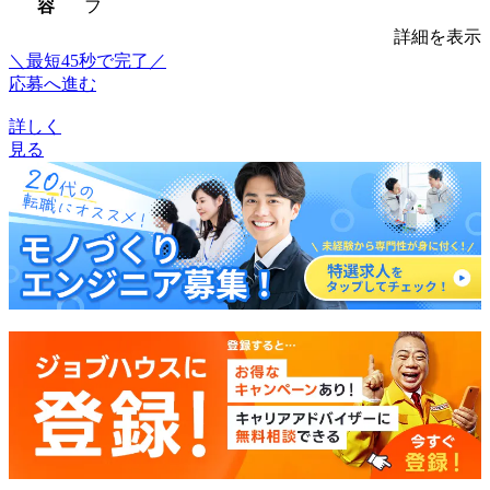
容
フ
詳細を表示
＼最短45秒で完了／
応募へ進む
詳しく
見る