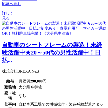
応募へ進む
詳しく
見る
自動車のシートフレームの製造！未経
験活躍中★20～50代の男性活躍中！日
払...
株式会社BREXA Next
給与
月収例
290,000
円
勤務地
大分県 中津市
寮・社
なし
宅
仕事内
自動車系工場での機械操作・製造補助製造スタッ