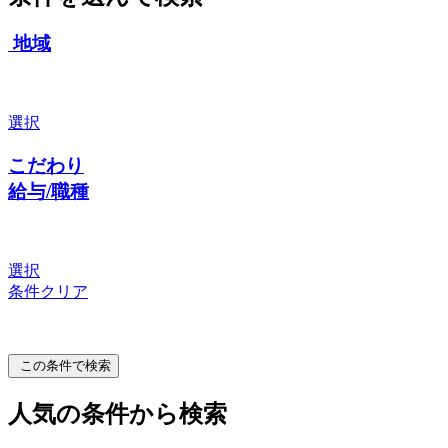
地域
選択
こだわり
給与/職種
選択
条件クリア
この条件で検索
人気の条件から検索