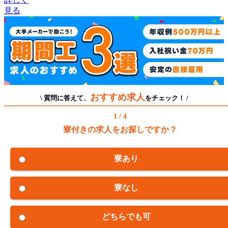
見る
おすすめ求人
\ 質問に答えて、
をチェック！ /
1 / 4
寮付きの求人をお探しですか？
寮あり
寮なし
どちらでも可