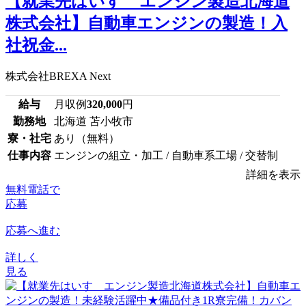
【就業先はいすゞエンジン製造北海道
株式会社】自動車エンジンの製造！入
社祝金...
株式会社BREXA Next
給与
月収例
320,000
円
勤務地
北海道 苫小牧市
寮・社宅
あり（無料）
仕事内容
エンジンの組立・加工 / 自動車系工場 / 交替制
詳細を表示
無料電話で
応募
応募へ進む
詳しく
見る