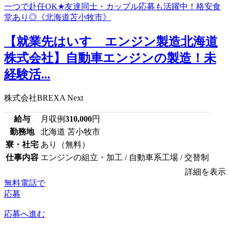
【就業先はいすゞエンジン製造北海道
株式会社】自動車エンジンの製造！未
経験活...
株式会社BREXA Next
給与
月収例
310,000
円
勤務地
北海道 苫小牧市
寮・社宅
あり（無料）
仕事内容
エンジンの組立・加工 / 自動車系工場 / 交替制
詳細を表示
無料電話で
応募
応募へ進む