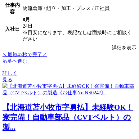
仕事内
物流倉庫 / 組立・加工・プレス / 正社員
容
8月
24日
入社日
※目安になります、表記なしは面接時にご相談く
ださい
詳細を表示
＼最短45秒で完了／
応募へ進む
詳しく
見る
【北海道苫小牧市字勇払】未経験OK！
寮完備！自動車部品（CVTベルト）の
製...