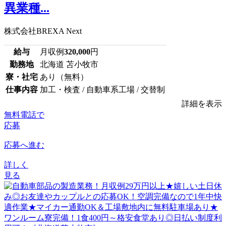
異業種...
株式会社BREXA Next
給与
月収例
320,000
円
勤務地
北海道 苫小牧市
寮・社宅
あり（無料）
仕事内容
加工・検査 / 自動車系工場 / 交替制
詳細を表示
無料電話で
応募
応募へ進む
詳しく
見る