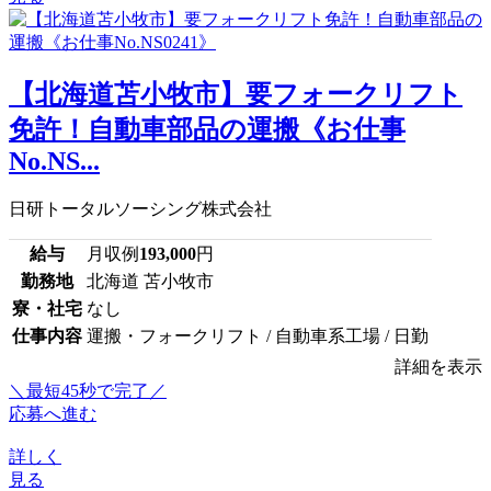
【北海道苫小牧市】要フォークリフト
免許！自動車部品の運搬《お仕事
No.NS...
日研トータルソーシング株式会社
給与
月収例
193,000
円
勤務地
北海道 苫小牧市
寮・社宅
なし
仕事内容
運搬・フォークリフト / 自動車系工場 / 日勤
詳細を表示
＼最短45秒で完了／
応募へ進む
詳しく
見る