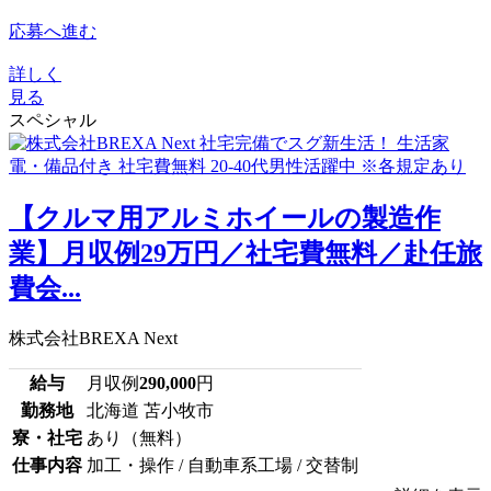
応募へ進む
詳しく
見る
スペシャル
【クルマ用アルミホイールの製造作
業】月収例29万円／社宅費無料／赴任旅
費会...
株式会社BREXA Next
給与
月収例
290,000
円
勤務地
北海道 苫小牧市
寮・社宅
あり（無料）
仕事内容
加工・操作 / 自動車系工場 / 交替制