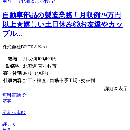
自動車部品の製造業務！月収例29万円
以上★嬉しい土日休み◎お友達やカッ
プル...
株式会社BREXA Next
給与
月収例
300,000
円
勤務地
北海道 苫小牧市
寮・社宅
あり（無料）
仕事内容
加工・検査 / 自動車系工場 / 交替制
詳細を表示
無料電話で
応募
応募へ進む
詳しく
見る