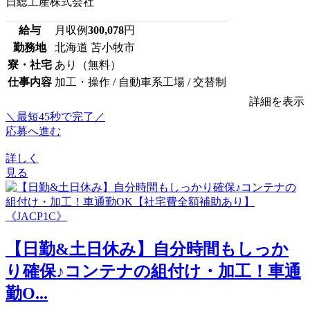
日総工産株式会社
給与
月収例
300,078
円
勤務地
北海道 苫小牧市
寮・社宅
あり（無料）
仕事内容
加工・操作 / 自動車系工場 / 交替制
詳細を表示
＼最短45秒で完了／
応募へ進む
詳しく
見る
【日勤&土日休み】自分時間もしっか
り確保♪コンテナの組付け・加工！車通
勤O...