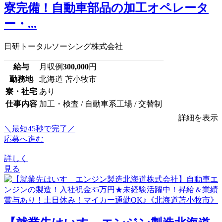
寮完備！自動車部品の加工オペレータ
ー・...
日研トータルソーシング株式会社
給与
月収例
300,000
円
勤務地
北海道 苫小牧市
寮・社宅
あり
仕事内容
加工・検査 / 自動車系工場 / 交替制
詳細を表示
＼最短45秒で完了／
応募へ進む
詳しく
見る