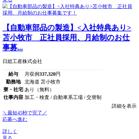
【自動車部品の製造】<入社特典あり>
苫小牧市 正社員採用、月給制のお仕
事募...
日総工産株式会社
給与
月収例
337,320
円
勤務地
北海道 苫小牧市
寮・社宅
あり（無料）
仕事内容
加工・検査 / 自動車系工場 / 交替制
詳細を表示
＼最短45秒で完了／
応募へ進む
詳しく
見る