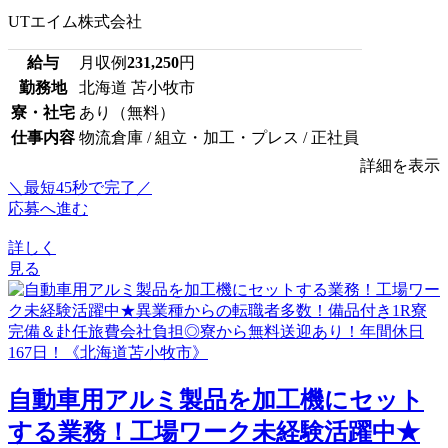
UTエイム株式会社
給与
月収例
231,250
円
勤務地
北海道 苫小牧市
寮・社宅
あり（無料）
仕事内容
物流倉庫 / 組立・加工・プレス / 正社員
詳細を表示
＼最短45秒で完了／
応募へ進む
詳しく
見る
自動車用アルミ製品を加工機にセット
する業務！工場ワーク未経験活躍中★