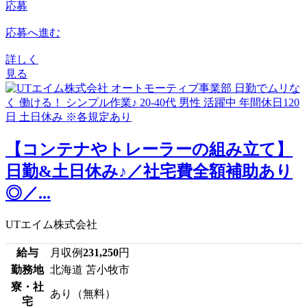
応募
応募へ進む
詳しく
見る
【コンテナやトレーラーの組み立て】
日勤&土日休み♪／社宅費全額補助あり
◎／...
UTエイム株式会社
給与
月収例
231,250
円
勤務地
北海道 苫小牧市
寮・社
あり（無料）
宅