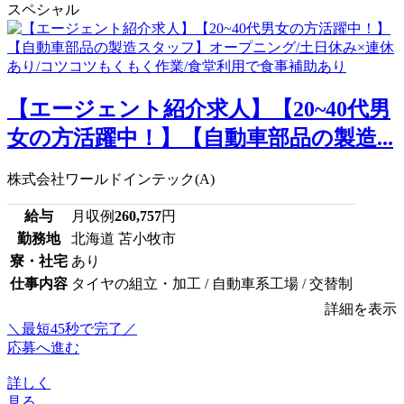
スペシャル
【エージェント紹介求人】【20~40代男
女の方活躍中！】【自動車部品の製造...
株式会社ワールドインテック(A)
給与
月収例
260,757
円
勤務地
北海道 苫小牧市
寮・社宅
あり
仕事内容
タイヤの組立・加工 / 自動車系工場 / 交替制
詳細を表示
＼最短45秒で完了／
応募へ進む
詳しく
見る