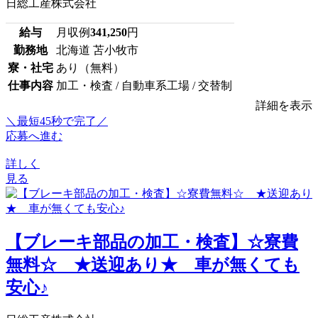
日総工産株式会社
給与
月収例
341,250
円
勤務地
北海道 苫小牧市
寮・社宅
あり（無料）
仕事内容
加工・検査 / 自動車系工場 / 交替制
詳細を表示
＼最短45秒で完了／
応募へ進む
詳しく
見る
【ブレーキ部品の加工・検査】☆寮費
無料☆ ★送迎あり★ 車が無くても
安心♪