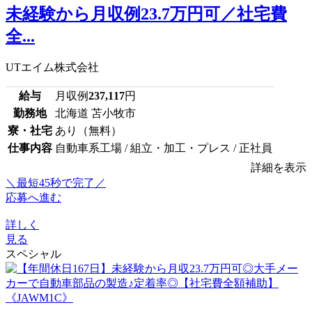
未経験から月収例23.7万円可／社宅費
全...
UTエイム株式会社
給与
月収例
237,117
円
勤務地
北海道 苫小牧市
寮・社宅
あり（無料）
仕事内容
自動車系工場 / 組立・加工・プレス / 正社員
詳細を表示
＼最短45秒で完了／
応募へ進む
詳しく
見る
スペシャル