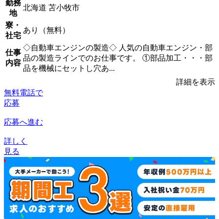
勤務
北海道 苫小牧市
地
寮・
あり（無料）
社宅
◇自動車エンジンの製造◇ 人気の自動車エンジン・部
仕事
品の製造ラインでのお仕事です。 ①部品加工・・・部
内容
品を機械にセットし穴あ...
詳細を表示
無料電話で
応募
応募へ進む
詳しく
見る