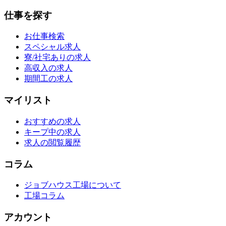
仕事を探す
お仕事検索
スペシャル求人
寮/社宅ありの求人
高収入の求人
期間工の求人
マイリスト
おすすめの求人
キープ中の求人
求人の閲覧履歴
コラム
ジョブハウス工場について
工場コラム
アカウント