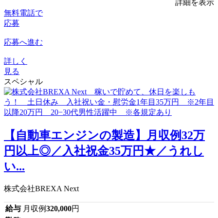
詳細を表示
無料電話で
応募
応募へ進む
詳しく
見る
スペシャル
【自動車エンジンの製造】月収例32万
円以上◎／入社祝金35万円★／うれし
い...
株式会社BREXA Next
給与
月収例
320,000
円