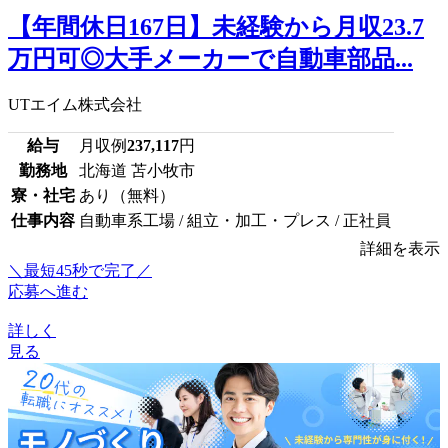
【年間休日167日】未経験から月収23.7
万円可◎大手メーカーで自動車部品...
UTエイム株式会社
給与
月収例
237,117
円
勤務地
北海道 苫小牧市
寮・社宅
あり（無料）
仕事内容
自動車系工場 / 組立・加工・プレス / 正社員
詳細を表示
＼最短45秒で完了／
応募へ進む
詳しく
見る