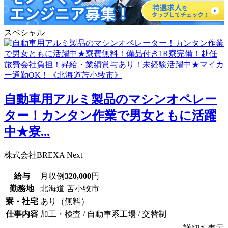
スペシャル
自動車用アルミ製品のマシンオペレー
ター！カンタン作業で男女ともに活躍
中★寮...
株式会社BREXA Next
給与
月収例
320,000
円
勤務地
北海道 苫小牧市
寮・社宅
あり（無料）
仕事内容
加工・検査 / 自動車系工場 / 交替制