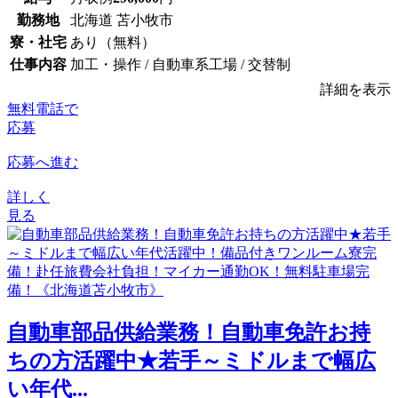
勤務地
北海道 苫小牧市
寮・社宅
あり（無料）
仕事内容
加工・操作 / 自動車系工場 / 交替制
詳細を表示
無料電話で
応募
応募へ進む
詳しく
見る
自動車部品供給業務！自動車免許お持
ちの方活躍中★若手～ミドルまで幅広
い年代...