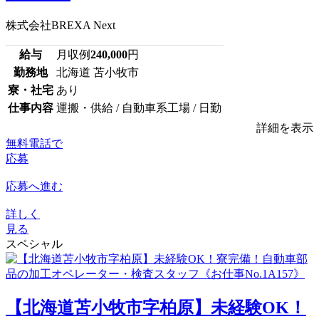
株式会社BREXA Next
給与
月収例
240,000
円
勤務地
北海道 苫小牧市
寮・社宅
あり
仕事内容
運搬・供給 / 自動車系工場 / 日勤
詳細を表示
無料電話で
応募
応募へ進む
詳しく
見る
スペシャル
【北海道苫小牧市字柏原】未経験OK！