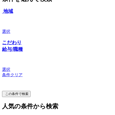
地域
選択
こだわり
給与/職種
選択
条件クリア
この条件で検索
人気の条件から検索