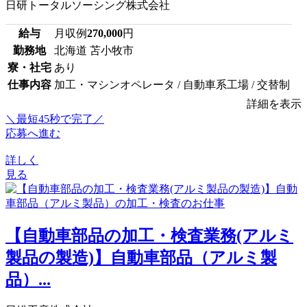
日研トータルソーシング株式会社
給与
月収例
270,000
円
勤務地
北海道 苫小牧市
寮・社宅
あり
仕事内容
加工・マシンオペレータ / 自動車系工場 / 交替制
詳細を表示
＼最短45秒で完了／
応募へ進む
詳しく
見る
【自動車部品の加工・検査業務(アルミ
製品の製造)】自動車部品（アルミ製
品）...