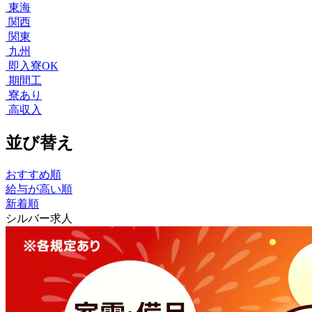
東海
関西
関東
九州
即入寮OK
期間工
寮あり
高収入
並び替え
おすすめ順
給与が高い順
新着順
シルバー求人