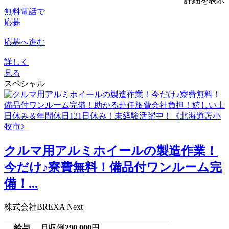
詳細を表示
無料電話で
応募
応募へ進む
詳しく
見る
スペシャル
クルマ用アルミホイールの製造作業！
今だけ♪寮費無料！備品付ワンルーム完
備！...
株式会社BREXA Next
給与
月収例
290,000
円