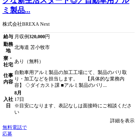
クな新生活スタート◎／自動車用アル
ミ製品...
株式会社BREXA Next
給与
月収例
320,000
円
勤務
北海道 苫小牧市
地
寮・
あり（無料）
社宅
自動車用アルミ製品の加工工場にて、製品のバリ取
仕事
り・加工などを担当します。 【具体的な業務内
内容
容】 ◇ダイカスト課 ■アルミ製品のバリ...
8月
入社
17日
日
※目安になります、表記なしは面接時にご相談くださ
い
詳細を表示
無料電話で
応募