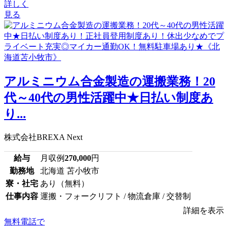
詳しく
見る
アルミニウム合金製造の運搬業務！20
代～40代の男性活躍中★日払い制度あ
り...
株式会社BREXA Next
給与
月収例
270,000
円
勤務地
北海道 苫小牧市
寮・社宅
あり（無料）
仕事内容
運搬・フォークリフト / 物流倉庫 / 交替制
詳細を表示
無料電話で