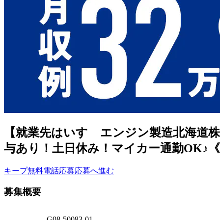
【就業先はいすゞエンジン製造北海道株
与あり！土日休み！マイカー通勤OK♪
キープ
無料電話応募
応募へ進む
募集概要
G08-50083-01