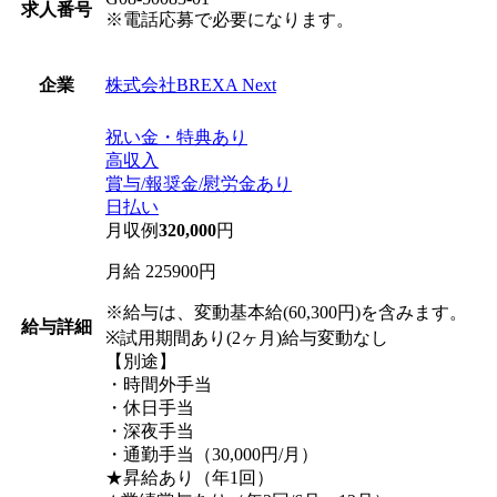
求人番号
※電話応募で必要になります。
株式会社BREXA Next
企業
祝い金・特典あり
高収入
賞与/報奨金/慰労金あり
日払い
月収例
320,000
円
月給 225900円
※給与は、変動基本給(60,300円)を含みます。
給与詳細
※試用期間あり(2ヶ月)給与変動なし
【別途】
・時間外手当
・休日手当
・深夜手当
・通勤手当（30,000円/月）
★昇給あり（年1回）