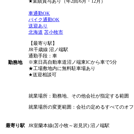
★業績賞与あり（年2回/6月・12月）
車通勤OK
バイク通勤OK
送迎あり
北海道
苫小牧市
【最寄り駅】
JR千歳線 沼ノ端駅
通勤手段：車
※東日高自動車道沼ノ端東ICから車で5分
勤務地
★工場敷地内に無料駐車場あり
★送迎相談可
就業場所：勤務地、その他会社が指定する範囲
就業場所の変更範囲：会社の定めるすべてのオフ
JR室蘭本線(苫小牧～岩見沢) 沼ノ端駅
最寄り駅