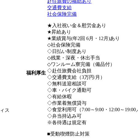
赴任旅費の補助あり
交通費支給
社会保険完備
★入社祝い金＆慰労金あり
★昇給あり
★業績賞与(年2回 6月・12月)あり
◇社会保険完備
◇日払い制度あり
◇残業・深夜・休出手当
◇ワンルーム寮完備（備品付）
◇赴任旅費会社負担
福利厚生
◇交通費支給（3万円/月）
◇無料送迎相談可
◇車・バイク通勤可
◇有給休暇
◇作業着無償貸与
◇食堂利用可（7:00～9:00・12:00～19:00
ィス
◇弁当持込み可
※各待遇は規定有
■受動喫煙防止対策