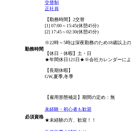
交替制
正社員
【勤務時間】2交替
[1] 07:00～15:45(休憩45分)
[2] 17:45～02:30(休憩45分)
※22時～5時は深夜勤務のため18歳以上
勤務時間
【休日・休暇】土・日
★年間休日121日★※会社カレンダーに
【長期休暇】
GW,夏季,冬季
【雇用形態補足】期間の定め：無
未経験・初心者も歓迎
必須資格
★未経験の方、歓迎！！