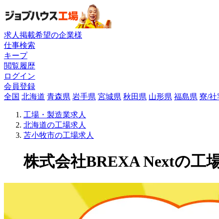
求人掲載希望の企業様
仕事検索
キープ
閲覧履歴
ログイン
会員登録
全国
北海道
青森県
岩手県
宮城県
秋田県
山形県
福島県
寮/
工場・製造業求人
北海道の工場求人
苫小牧市の工場求人
株式会社BREXA Nextの工場求人