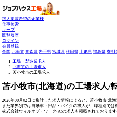
求人掲載希望の企業様
仕事検索
キープ
閲覧履歴
ログイン
会員登録
全国
北海道
青森県
岩手県
宮城県
秋田県
山形県
福島県
寮/
工場・製造業求人
北海道の工場求人
苫小牧市の工場求人
苫小牧市(北海道)の工場求人/
2026年08月02日に集計した求人情報によると、苫小牧市(北海
また業界別では自動車・部品・バイクの求人が、職種別では
株式会社ウィルオブ・ワーク(A)の求人も掲載されておりま