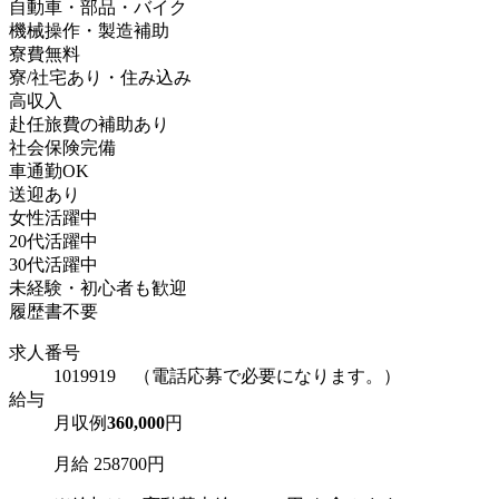
自動車・部品・バイク
機械操作・製造補助
寮費無料
寮/社宅あり・住み込み
高収入
赴任旅費の補助あり
社会保険完備
車通勤OK
送迎あり
女性活躍中
20代活躍中
30代活躍中
未経験・初心者も歓迎
履歴書不要
求人番号
1019919 （電話応募で必要になります。）
給与
月収例
360,000
円
月給 258700円