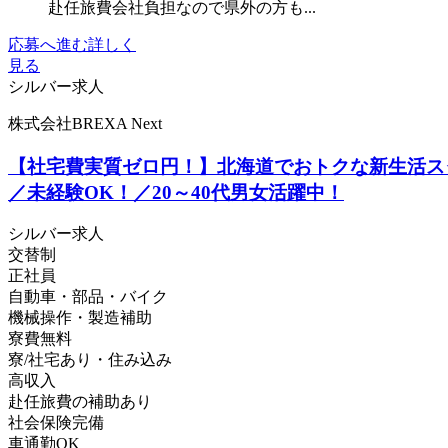
赴任旅費会社負担なので県外の方も...
応募へ進む
詳しく
見る
シルバー求人
株式会社BREXA Next
【社宅費実質ゼロ円！】北海道でおトクな新生活スタ
／未経験OK！／20～40代男女活躍中！
シルバー求人
交替制
正社員
自動車・部品・バイク
機械操作・製造補助
寮費無料
寮/社宅あり・住み込み
高収入
赴任旅費の補助あり
社会保険完備
車通勤OK