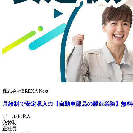
株式会社BREXA Next
月給制で安定収入の【自動車部品の製造業務】無料
ゴールド求人
交替制
正社員