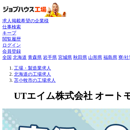
求人掲載希望の企業様
仕事検索
キープ
閲覧履歴
ログイン
会員登録
全国
北海道
青森県
岩手県
宮城県
秋田県
山形県
福島県
寮/
工場・製造業求人
北海道の工場求人
苫小牧市の工場求人
UTエイム株式会社 オートモー