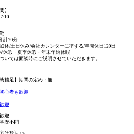
間】
7:10
勤
 計70分
勤2休/土日休み/会社カレンダーに準ずる/年間休日120日
W休暇・夏季休暇・年末年始休暇
ついては面談時にご説明させていただきます。
態補足】期間の定め：無
初心者も歓迎
歓迎
歓迎
学歴不問
方は歓迎♪＞