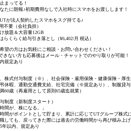
止まってる！
なたに朗報♪初期費用なしで入社時にスマホをお渡しします！
UTが法人契約したスマホをスグ持てる♪
用不要（会社負担）
け放題＆大容量12GB
はらくらく給与引き落とし（¥6,402/月 税込）
希望の方はお気軽にご相談・お問い合わせください！
できない方も応募後はメール・チャットでのやり取りが可能！
内規定あり
、株式付与制度（※）、社会保険・雇用保険・健康保険・厚生
弔休暇、通勤交通費支給、社宅完備（※規定あり）、制服貸与
満60歳（再雇用として原則65歳迄就業）
与制度（新制度スタート）
時間が、株になる。」
時間がポイントとして貯まり、累計に応じてUTグループ株式
職しても、戻ってきた際には過去の労働時間から再び積み上げが
5年以内、規定あり