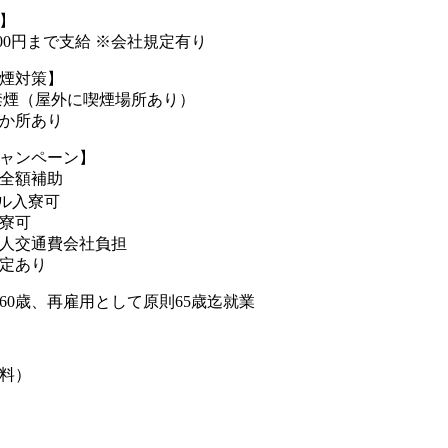
】
000円まで支給 ※会社規定有り
煙対策】
禁煙（屋外に喫煙場所あり）
か所あり
ャンペーン】
全額補助
ル入寮可
寮可
人交通費会社負担
定あり
60歳、再雇用として原則65歳迄就業
料）