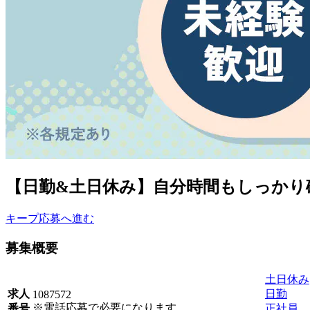
【日勤&土日休み】自分時間もしっかり確
キープ
応募へ進む
募集概要
土日休み
日勤
求人
1087572
※電話応募で必要になります。
正社員
番号