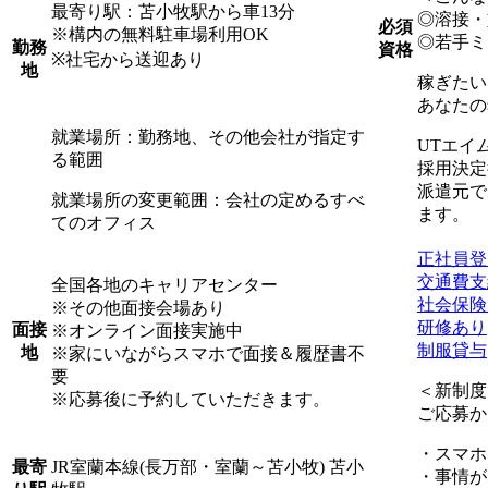
最寄り駅：苫小牧駅から車13分
◎溶接・
必須
※構内の無料駐車場利用OK
◎若手ミ
勤務
資格
※社宅から送迎あり
地
稼ぎたい
あなたの
就業場所：勤務地、その他会社が指定す
UTエイ
る範囲
採用決定
派遣元で
就業場所の変更範囲：会社の定めるすべ
ます。
てのオフィス
正社員登
交通費支
全国各地のキャリアセンター
社会保険
※その他面接会場あり
研修あり
面接
※オンライン面接実施中
制服貸与
地
※家にいながらスマホで面接＆履歴書不
要
＜新制度
※応募後に予約していただきます。
ご応募か
・スマホ
JR室蘭本線(長万部・室蘭～苫小牧) 苫小
最寄
・事情が