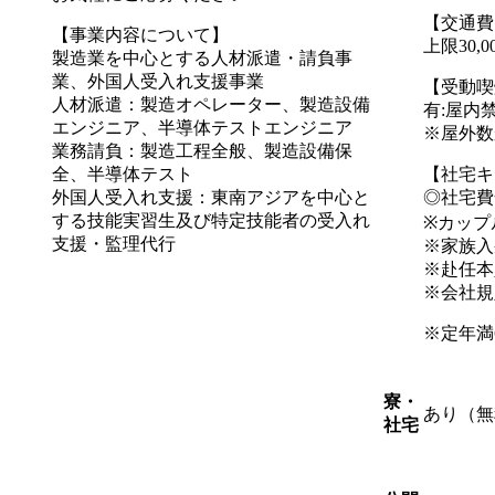
【交通費
【事業内容について】
上限30,
製造業を中心とする人材派遣・請負事
業、外国人受入れ支援事業
【受動喫
人材派遣：製造オペレーター、製造設備
有:屋内
エンジニア、半導体テストエンジニア
※屋外数
業務請負：製造工程全般、製造設備保
全、半導体テスト
【社宅キ
外国人受入れ支援：東南アジアを中心と
◎社宅費
する技能実習生及び特定技能者の受入れ
※カップ
支援・監理代行
※家族入
※赴任本
※会社規
※定年満
寮・
あり（無
社宅