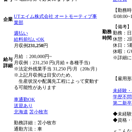
【勤務時
UTエイム株式会社 オートモーティブ事
①08:00~1
企業
業部
【備考】
勤務
勤務：日
週払い
時間
休憩：2回
給料前払いOK
休日：5
月収例
231,250
円
休暇：G
月給 ：200,000円~
※詳細に
給与
月収例：231,250 円(月給＋各種手当)
詳細
※法定外残業手当 31,250 円/月（20h/月）
※上記月収例は目安のため、
【雇用形
生産状況や配属先工程によって変動す
る可能性があります
未経験・
学歴不問
車通勤OK
第二新卒
送迎あり
北海道
苫小牧市
◆未経験
◆資格・
勤務詳細：苫小牧市
通勤方法：車
＜こんな