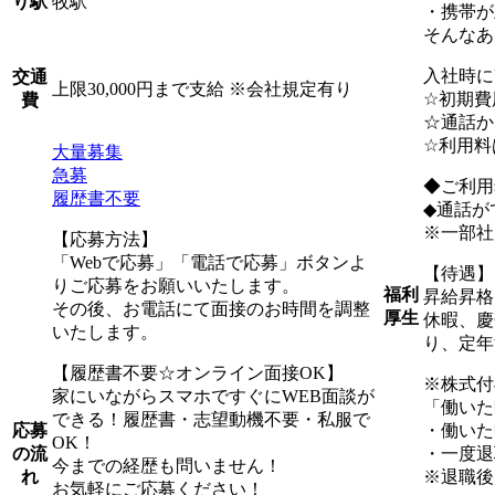
牧駅
り駅
・携帯が
そんなあ
入社時に
交通
上限30,000円まで支給 ※会社規定有り
☆初期費
費
☆通話か
☆利用料
大量募集
急募
◆ご利用
履歴書不要
◆通話が
※一部社
【応募方法】
「Webで応募」「電話で応募」ボタンよ
【待遇】
りご応募をお願いいたします。
福利
昇給昇格
その後、お電話にて面接のお時間を調整
厚生
休暇、慶
いたします。
り、定年
【履歴書不要☆オンライン面接OK】
※株式付
家にいながらスマホですぐにWEB面談が
「働いた
できる！履歴書・志望動機不要・私服で
・働いた
応募
OK！
・一度退
の流
今までの経歴も問いません！
※退職後
れ
お気軽にご応募ください！