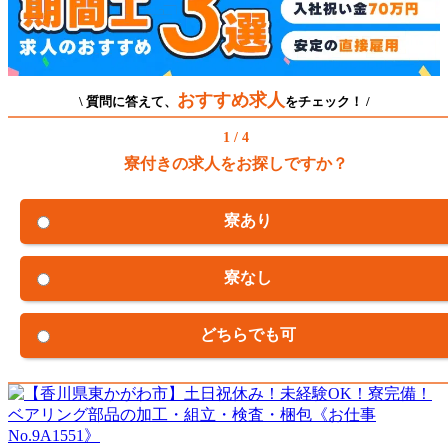
おすすめ求人
\ 質問に答えて、
をチェック！ /
1 / 4
寮付きの求人をお探しですか？
寮あり
寮なし
どちらでも可