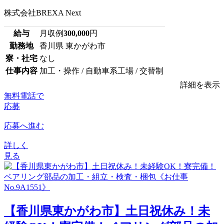
株式会社BREXA Next
給与
月収例
300,000
円
勤務地
香川県 東かがわ市
寮・社宅
なし
仕事内容
加工・操作 / 自動車系工場 / 交替制
詳細を表示
無料電話で
応募
応募へ進む
詳しく
見る
【香川県東かがわ市】土日祝休み！未