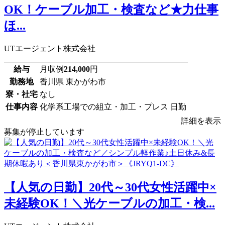
OK！ケーブル加工・検査など★力仕事
ほ...
UTエージェント株式会社
給与
月収例
214,000
円
勤務地
香川県 東かがわ市
寮・社宅
なし
仕事内容
化学系工場での組立・加工・プレス 日勤
詳細を表示
募集が停止しています
【人気の日勤】20代～30代女性活躍中×
未経験OK！＼光ケーブルの加工・検...