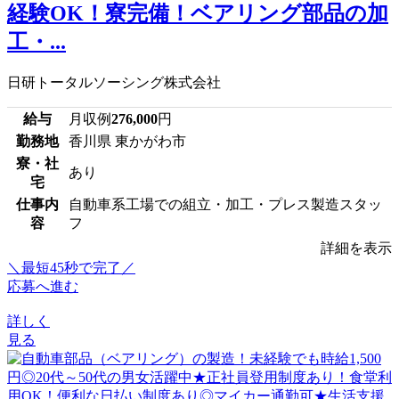
経験OK！寮完備！ベアリング部品の加
工・...
日研トータルソーシング株式会社
給与
月収例
276,000
円
勤務地
香川県 東かがわ市
寮・社
あり
宅
仕事内
自動車系工場での組立・加工・プレス製造スタッ
容
フ
詳細を表示
＼最短45秒で完了／
応募へ進む
詳しく
見る