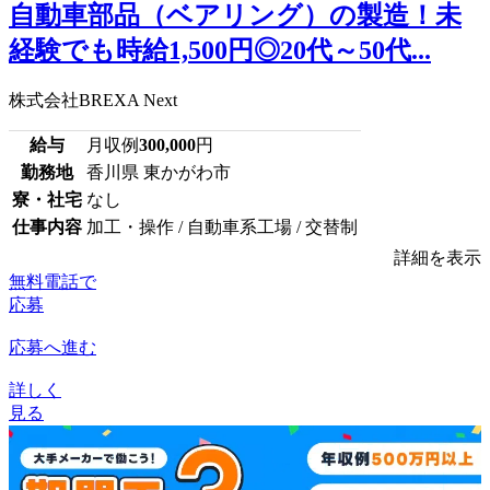
自動車部品（ベアリング）の製造！未
経験でも時給1,500円◎20代～50代...
株式会社BREXA Next
給与
月収例
300,000
円
勤務地
香川県 東かがわ市
寮・社宅
なし
仕事内容
加工・操作 / 自動車系工場 / 交替制
詳細を表示
無料電話で
応募
応募へ進む
詳しく
見る