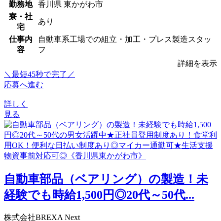
勤務地
香川県 東かがわ市
寮・社
あり
宅
仕事内
自動車系工場での組立・加工・プレス製造スタッ
容
フ
詳細を表示
＼最短45秒で完了／
応募へ進む
詳しく
見る
自動車部品（ベアリング）の製造！未
経験でも時給1,500円◎20代～50代...
株式会社BREXA Next