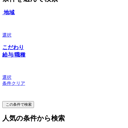
地域
選択
こだわり
給与/職種
選択
条件クリア
この条件で検索
人気の条件から検索