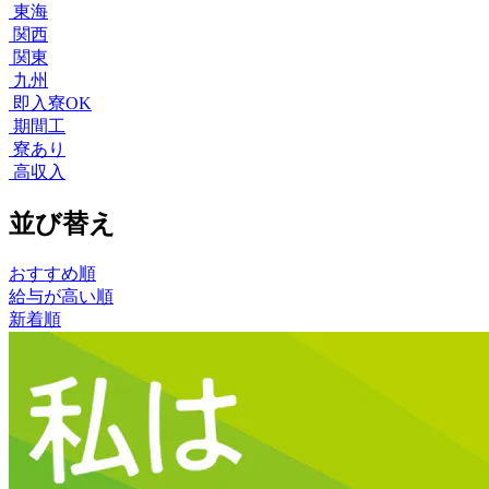
東海
関西
関東
九州
即入寮OK
期間工
寮あり
高収入
並び替え
おすすめ順
給与が高い順
新着順