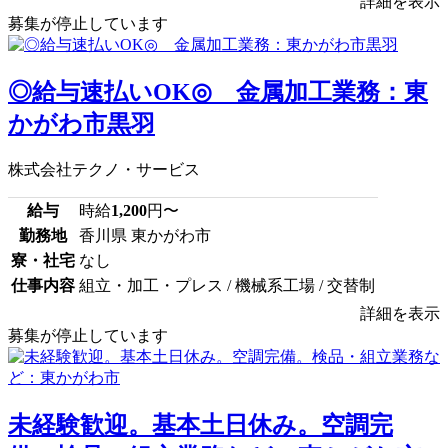
詳細を表示
募集が停止しています
◎給与速払いOK◎ 金属加工業務：東
かがわ市黒羽
株式会社テクノ・サービス
給与
時給
1,200
円〜
勤務地
香川県 東かがわ市
寮・社宅
なし
仕事内容
組立・加工・プレス / 機械系工場 / 交替制
詳細を表示
募集が停止しています
未経験歓迎。基本土日休み。空調完