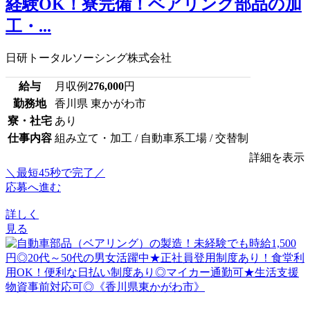
経験OK！寮完備！ベアリング部品の加
工・...
日研トータルソーシング株式会社
給与
月収例
276,000
円
勤務地
香川県 東かがわ市
寮・社宅
あり
仕事内容
組み立て・加工 / 自動車系工場 / 交替制
詳細を表示
＼最短45秒で完了／
応募へ進む
詳しく
見る