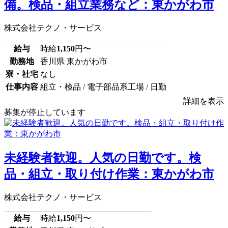
備。検品・組立業務など：東かがわ市
株式会社テクノ・サービス
給与
時給
1,150
円〜
勤務地
香川県 東かがわ市
寮・社宅
なし
仕事内容
組立・検品 / 電子部品系工場 / 日勤
詳細を表示
募集が停止しています
未経験者歓迎。人気の日勤です。検
品・組立・取り付け作業：東かがわ市
株式会社テクノ・サービス
給与
時給
1,150
円〜