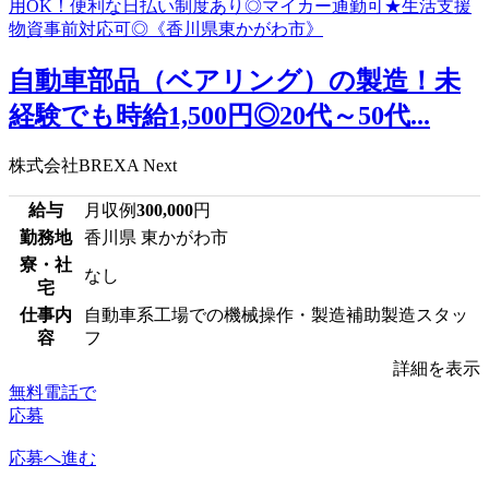
自動車部品（ベアリング）の製造！未
経験でも時給1,500円◎20代～50代...
株式会社BREXA Next
給与
月収例
300,000
円
勤務地
香川県 東かがわ市
寮・社
なし
宅
仕事内
自動車系工場での機械操作・製造補助製造スタッ
容
フ
詳細を表示
無料電話で
応募
応募へ進む