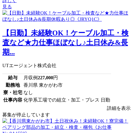
詳しく
見る
【日勤】未経験OK！ケーブル加工・検
査など★力仕事ほぼなし♪土日休み&長
期...
UTエージェント株式会社
給与
月収例
227,000
円
勤務地
香川県 東かがわ市
寮・社宅
なし
仕事内容
化学系工場での組立・加工・プレス 日勤
詳細を表示
募集が停止しています