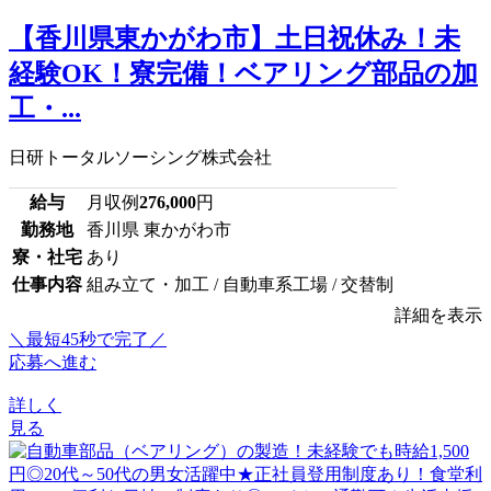
【香川県東かがわ市】土日祝休み！未
経験OK！寮完備！ベアリング部品の加
工・...
日研トータルソーシング株式会社
給与
月収例
276,000
円
勤務地
香川県 東かがわ市
寮・社宅
あり
仕事内容
組み立て・加工 / 自動車系工場 / 交替制
詳細を表示
＼最短45秒で完了／
応募へ進む
詳しく
見る