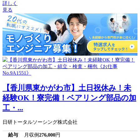
詳しく
見る
【香川県東かがわ市】土日祝休み！未
経験OK！寮完備！ベアリング部品の加
工・...
日研トータルソーシング株式会社
給与
月収例
276,000
円