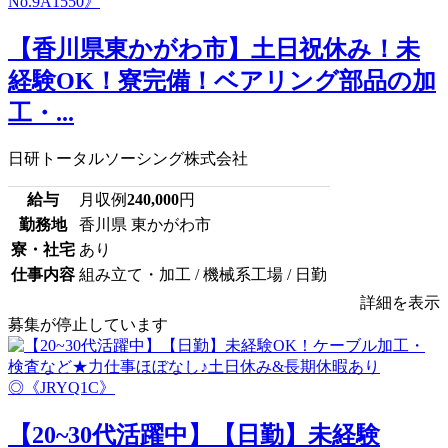
【香川県東かがわ市】土日祝休み！未
経験OK！寮完備！ベアリング部品の加
工・...
日研トータルソーシング株式会社
給与
月収例
240,000
円
勤務地
香川県 東かがわ市
寮・社宅
あり
仕事内容
組み立て・加工 / 機械系工場 / 日勤
詳細を表示
募集が停止しています
【20~30代活躍中】【日勤】未経験