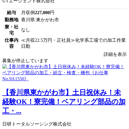
UTエージェント株式会社
給与
月収例
227,000
円
勤務地
香川県 東かがわ市
寮・社
なし
宅
仕事内
≪月収22.5万円・正社員≫化学系工場での加工作業
容
日勤
詳細を表示
募集が停止しています
【香川県東かがわ市】土日祝休み！未
経験OK！寮完備！ベアリング部品の加
工・...
日研トータルソーシング株式会社