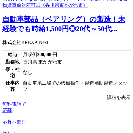
自動車部品（ベアリング）の製造！未
経験でも時給1,500円◎20代～50代...
株式会社BREXA Next
給与
月収例
300,000
円
勤務地
香川県 東かがわ市
寮・社
なし
宅
仕事内
自動車系工場での機械操作・製造補助製造スタッ
容
フ
詳細を表示
無料電話で
応募
応募へ進む