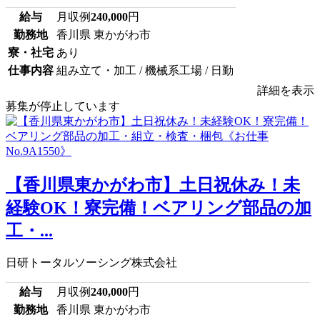
給与
月収例
240,000
円
勤務地
香川県 東かがわ市
寮・社宅
あり
仕事内容
組み立て・加工 / 機械系工場 / 日勤
詳細を表示
募集が停止しています
【香川県東かがわ市】土日祝休み！未
経験OK！寮完備！ベアリング部品の加
工・...
日研トータルソーシング株式会社
給与
月収例
240,000
円
勤務地
香川県 東かがわ市