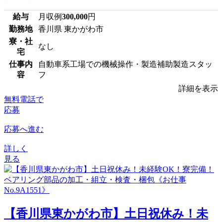
給与
月収例
300,000
円
勤務地
香川県 東かがわ市
寮・社
なし
宅
仕事内
自動車系工場での機械操作・製造補助製造スタッ
容
フ
詳細を表示
無料電話で
応募
応募へ進む
詳しく
見る
【香川県東かがわ市】土日祝休み！未