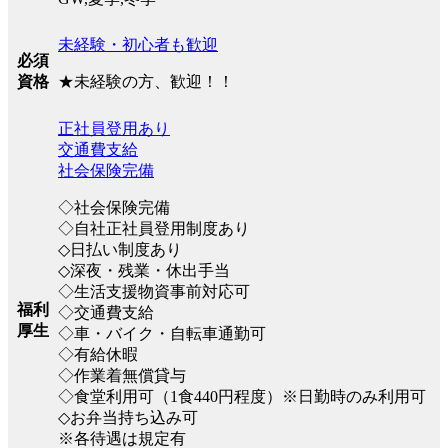
未経験・初心者も歓迎
必須
★未経験の方、歓迎！！
資格
正社員登用あり
交通費支給
社会保険完備
◇社会保険完備
◇自社正社員登用制度あり
◇日払い制度あり
◇深夜・残業・休出手当
◇生活支援物資事前対応可
福利
◇交通費支給
厚生
◇車・バイク・自転車通勤可
◇有給休暇
◇作業着無償貸与
◇食堂利用可（1食440円程度）※日勤時のみ利用可
◇お弁当持ち込み可
※各待遇は規定有