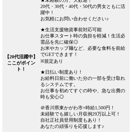
★未経験の方、大歓迎！
20代・30代・40代・50代の男女ともに活
躍中！
お気軽にお問い合わせください♪
★生活支援物資事前対応可能
お仕事スタート時の負担を軽減！生活必
需品を先に確保◎
お米やカップ麺など、必要な食料を前給
でGETできます！
【20代活躍中】
※規定あり
ここがポイン
ト！
★日払い制度あり！
お給料日前に働いた分の一部を受け取れ
るシステムです。
お仕事を初めてすぐの時や、急な出費の
時も安心◎
＠香川県東かがわ市×時給1,500円！
未経験でも嬉しい月収例29万以上可！
自社正社員登用制度もあり！
あなたの頑張りを応援します♪