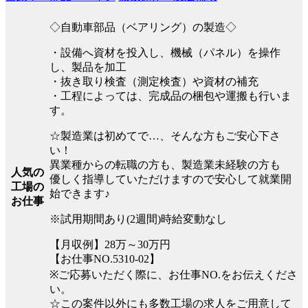
◇自動車部品（ベアリング）の製造◇
・設備へ資材を投入し、機械（パネル）を操作
し、製品を加工
・抜き取り検査（測定検査）や資材の補充
・工程によっては、完成品の梱包や運搬も行いま
す。
☆製造業は初めてで…、そんな方もご安心下さ
い！
異業種からの転職の方も、製造業未経験の方も
人気の
優しく指導していただけますので安心して就業開
工場の
始できます♪
お仕事
※試用期間あり(2週間)時給変動なし
【月収例】28万～30万円
【お仕事NO.5310-02】
※ご応募いただく際に、お仕事NO.をお伝えくださ
い。
☆この案件以外にも多数工場の求人をご用意して