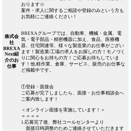
おります☆
案件・求人に関するご相談や登録のみという方も
お気軽にご連絡ください！
BREXAグループでは、自動車、機械・金属、電
株式会
気・電子部品・精密機器に加え、食品、医療機
社
器、住宅関連等、様々な製造業のお仕事がござい
BREXA
ます！製造業/工場の求人をお探しの方！モノづく
Next紹
りに関心をお持ちの方！ご応募お待ちしていま
介のお
す！他.軽作業、倉庫、サービス、販売のお仕事な
仕事
ど掲載中です。
①登録・面接会
ご応募が完了しましたら、面接・お仕事相談会へ
ご案内致します！
＜オンライン面接を実施しています！＞
＝＝＝＝
1.応募完了後、弊社コールセンターより
面接日時調整のためご連絡させていただきます