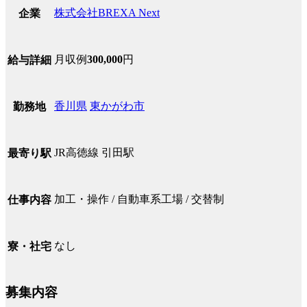
株式会社BREXA Next
企業
月収例
300,000
円
給与詳細
香川県
東かがわ市
勤務地
JR高徳線 引田駅
最寄り駅
加工・操作 / 自動車系工場 / 交替制
仕事内容
なし
寮・社宅
募集内容