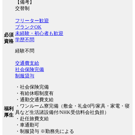
【備考】
交替制
フリーター歓迎
ブランクOK
未経験・初心者も歓迎
必須
学歴不問
資格
経験不問
交通費支給
社会保険完備
制服貸与
・社会保険完備
・有給休暇制度有
・通勤交通費支給
・ワンルーム寮完備（敷金・礼金0円/家具・家電・寝
福利
具など生活諸設備付/NHK受信料会社負担）
厚生
・赴任旅費支給
・車通勤可
・制服貸与 ※勤務先による