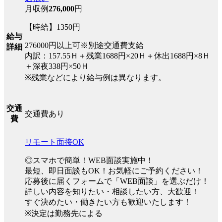
月収例
276,000
円
【時給】1350円
給与
276000円以上可※別途交通費支給
詳細
内訳：157.55Ｈ＋残業1688円×20Ｈ＋休出1688円×8Ｈ
＋深夜338円×50Ｈ
※残業などにより給与例は異なります。
交通
交通費あり
費
リモート面接OK
◎スマホで簡単！WEB面談実施中！
最短、即日面談もOK！お気軽にご予約ください！
応募後に届くフォームで「WEB面談」を選ぶだけ！
詳しい内容を知りたい・相談したい方、大歓迎！
すぐ決めたい・働きたい方も歓迎いたします！
※決定は勤務先による