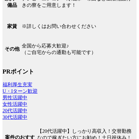
きの寮をご用意します！
備品
※詳しくはお問い合わせください
家賃
全国から応募大歓迎♪
その他
（ご自宅からの通勤も可能です）
PRポイント
福利厚生充実
U・Iターン歓迎
男性活躍中
女性活躍中
20代活躍中
30代活躍中
【20代活躍中】しっかり高収入！交替勤務
案件のおすす
なので稼ぎたい方にお勧め！土日祝休み！