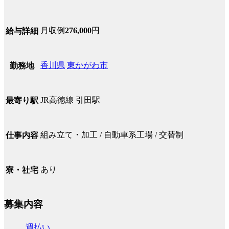
月収例
276,000
円
給与詳細
香川県
東かがわ市
勤務地
JR高徳線 引田駅
最寄り駅
組み立て・加工 / 自動車系工場 / 交替制
仕事内容
あり
寮・社宅
募集内容
週払い