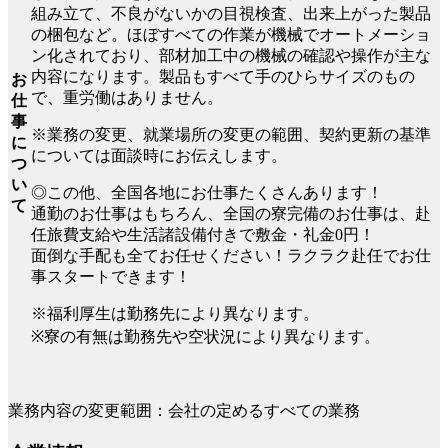
組み立て、不良がないかの目視検査、出来上がった製品
の梱包など。ほぼすべての作業が機械でオートメーショ
ン化されており、部材加工中の機械の確認や操作が主な
内容になります。製品もすべて手のひらサイズのもの
お
で、重労働はありません。
仕
事
※業務の変更、就業場所の変更の範囲、契約更新の基準
に
については面談時にお伝えします。
つ
い
◎この他、全国各地にお仕事たくさんあります！
て
通勤のお仕事はもちろん、全国の寮完備のお仕事は、赴
任旅費支給や生活諸設備付きで敷金・礼金0円！
面倒な手配も全てお任せください！ラクラク赴任でお仕
事スタートできます！
※福利厚生は勤務先により異なります。
※寮の有無は勤務先や空状況により異なります。
業務内容の変更範囲：会社の定めるすべての業務