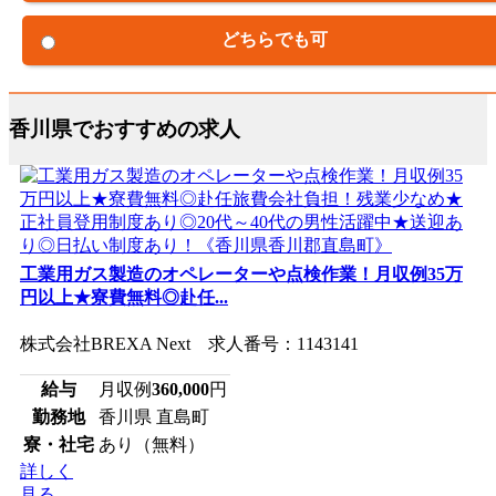
どちらでも可
香川県でおすすめの求人
工業用ガス製造のオペレーターや点検作業！月収例35万
円以上★寮費無料◎赴任...
株式会社BREXA Next 求人番号：1143141
給与
月収例
360,000
円
勤務地
香川県 直島町
寮・社宅
あり（無料）
詳しく
見る