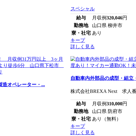
スペシャル
給与
月収例
320,046
円
勤務地
山口県 柳井市
寮・社宅
あり
キープ
詳しく見る
自動車内外部品の成型・組立・
造オペレーター・...
株式会社BREXA Next 求人番
給与
月収例
310,000
円
勤務地
山口県 防府市
寮・社宅
あり（無料）
キープ
詳しく見る