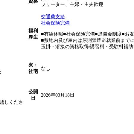
資格
フリーター、主婦・主夫歓迎
交通費支給
社会保険完備
福利
■有給休暇■社会保険完備■退職金制度■お
厚生
■敷地内及び屋内は原則禁煙※就業前まで
玉掛・溶接の資格取得/講習料・受験料補助
寮・
なし
社宅
ス
公開
2026年03月18日
日
越しくださ