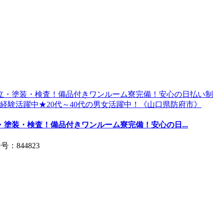
塗装・検査！備品付きワンルーム寮完備！安心の日...
号：844823