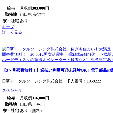
給与
月収例
303,000
円
勤務地
山口県 美祢市
寮・社宅
あり
キープ
詳しく見る
【3ヶ月寮費無料！】週払い利用可◎未経験OK！電子部品の製
日研トータルソーシング株式会社 求人番号：1058222
スペシャル
給与
月収例
316,000
円
勤務地
山口県 下松市
寮・社宅
あり（無料）