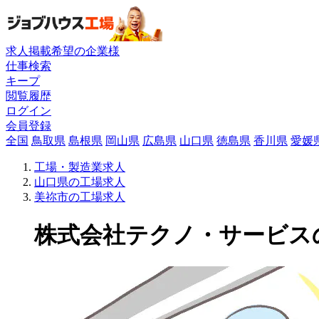
求人掲載希望の企業様
仕事検索
キープ
閲覧履歴
ログイン
会員登録
全国
鳥取県
島根県
岡山県
広島県
山口県
徳島県
香川県
愛媛
工場・製造業求人
山口県の工場求人
美祢市の工場求人
株式会社テクノ・サービスの工場