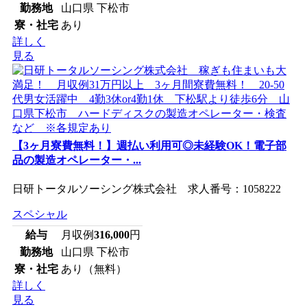
勤務地
山口県 下松市
寮・社宅
あり
詳しく
見る
【3ヶ月寮費無料！】週払い利用可◎未経験OK！電子部
品の製造オペレーター・...
日研トータルソーシング株式会社 求人番号：1058222
スペシャル
給与
月収例
316,000
円
勤務地
山口県 下松市
寮・社宅
あり（無料）
詳しく
見る