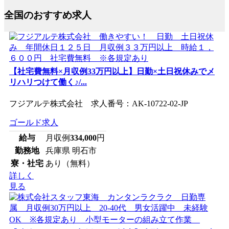
全国のおすすめ求人
【社宅費無料×月収例33万円以上】日勤×土日祝休みでメ
リハリつけて働く♪/...
フジアルテ株式会社 求人番号：AK-10722-02-JP
ゴールド求人
給与
月収例
334,000
円
勤務地
兵庫県 明石市
寮・社宅
あり（無料）
詳しく
見る