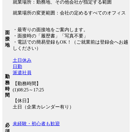
就業場所：勤務地、その他会社が指定する範囲
就業場所の変更範囲：会社の定めるすべてのオフィス
・最寄りの面接地をご案内します。
面
・面接時の「履歴書」「写真不要」
接
・電話での簡易登録もOK！（ご就業前は登録会へお越
地
しください）
土日休み
日勤
派遣社員
勤
務
【勤務時間】
時
(1)08:25～17:25
間
【休日】
土日（企業カレンダー有り）
未経験・初心者も歓迎
必
須