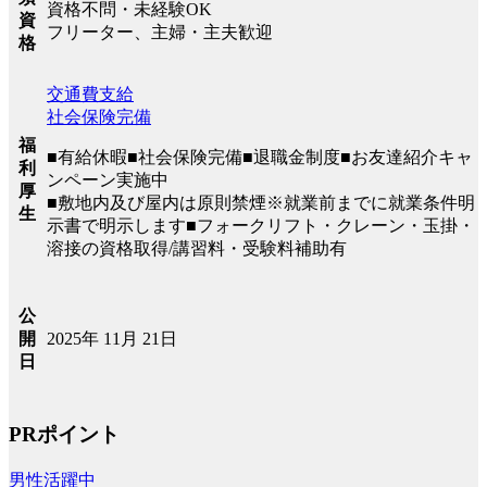
資格不問・未経験OK
資
フリーター、主婦・主夫歓迎
格
交通費支給
社会保険完備
福
■有給休暇■社会保険完備■退職金制度■お友達紹介キャ
利
ンペーン実施中
厚
■敷地内及び屋内は原則禁煙※就業前までに就業条件明
生
示書で明示します■フォークリフト・クレーン・玉掛・
溶接の資格取得/講習料・受験料補助有
公
2025年 11月 21日
開
日
PRポイント
男性活躍中