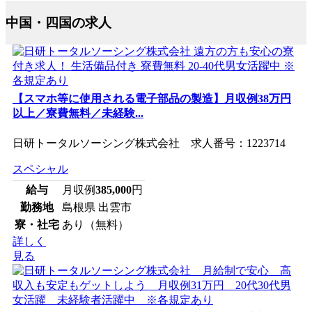
中国・四国の求人
【スマホ等に使用される電子部品の製造】月収例38万円
以上／寮費無料／未経験...
日研トータルソーシング株式会社 求人番号：1223714
スペシャル
給与
月収例
385,000
円
勤務地
島根県 出雲市
寮・社宅
あり（無料）
詳しく
見る