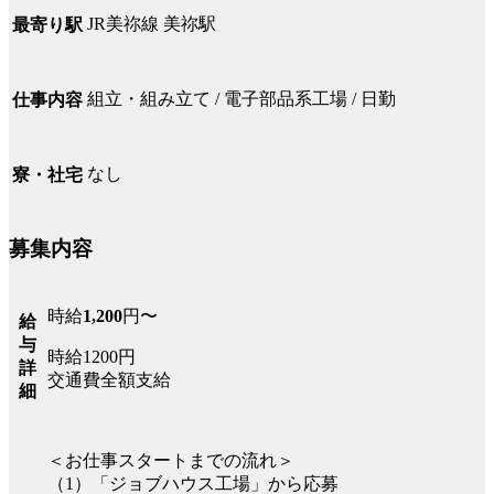
JR美祢線 美祢駅
最寄り駅
組立・組み立て / 電子部品系工場 / 日勤
仕事内容
なし
寮・社宅
募集内容
時給
1,200
円〜
給
与
時給1200円
詳
交通費全額支給
細
＜お仕事スタートまでの流れ＞
（1）「ジョブハウス工場」から応募