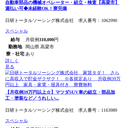
自動車部品の機械オペレーター・組立・検査【高梁市】
週払い可◆未経験OK！寮完備
日研トータルソーシング株式会社 求人番号：1062990
スペシャル
給与
月収例
310,000
円
勤務地
岡山県 高梁市
寮・社宅
あり
詳しく
見る
【月収例39万円以上☆】マツダSUV車の組立・部品加
工・塗装など／うれしい...
日研トータルソーシング株式会社 求人番号：1163989
スペシャル