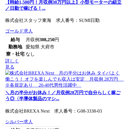
【時給1,500円！月収例30万円以上】小型モーターの組立
／日勤で稼げる！...
株式会社スタッフ東海 求人番号：SUMI日勤
ゴールド求人
給与
月収例
308,250
円
勤務地
愛知県 大府市
寮・社宅
なし
詳しく
見る
＼月の半分がお休み！／月収例28万円で自分らしく稼ご
う◎〈半導体製品のマシ...
株式会社BREXA Next 求人番号：G08-3338-03
シルバー求人