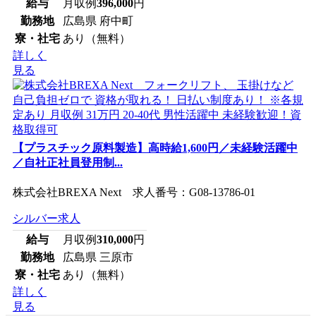
給与
月収例
396,000
円
勤務地
広島県 府中町
寮・社宅
あり（無料）
詳しく
見る
【プラスチック原料製造】高時給1,600円／未経験活躍中
／自社正社員登用制...
株式会社BREXA Next 求人番号：G08-13786-01
シルバー求人
給与
月収例
310,000
円
勤務地
広島県 三原市
寮・社宅
あり（無料）
詳しく
見る