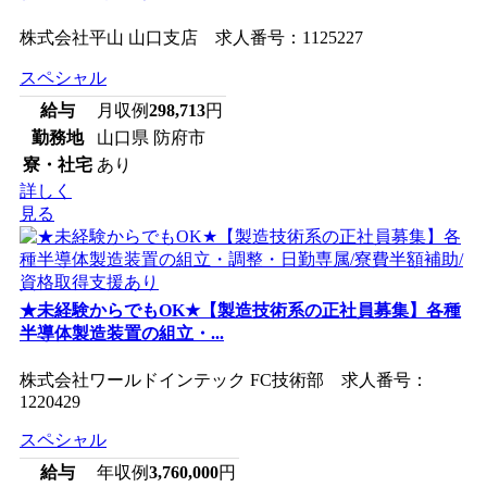
株式会社平山 山口支店 求人番号：1125227
スペシャル
給与
月収例
298,713
円
勤務地
山口県 防府市
寮・社宅
あり
詳しく
見る
★未経験からでもOK★【製造技術系の正社員募集】各種
半導体製造装置の組立・...
株式会社ワールドインテック FC技術部 求人番号：
1220429
スペシャル
給与
年収例
3,760,000
円