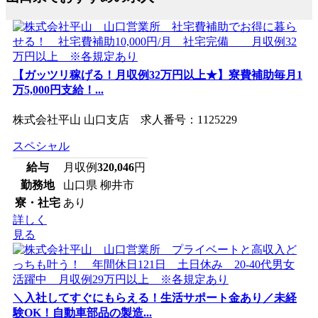
【ガッツリ稼げる！月収例32万円以上★】寮費補助毎月1
万5,000円支給！...
株式会社平山 山口支店 求人番号：1125229
スペシャル
給与
月収例
320,046
円
勤務地
山口県 柳井市
寮・社宅
あり
詳しく
見る
＼入社してすぐにもらえる！生活サポート金あり／未経
験OK！自動車部品の製造...