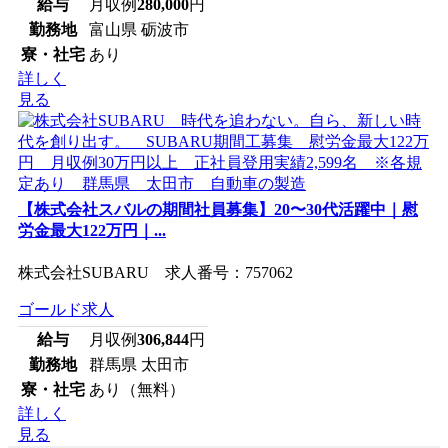
給与
月収例
280,000
円
勤務地
富山県 砺波市
寮・社宅
あり
詳しく
見る
【株式会社スバルの期間社員募集】20〜30代活躍中｜慰
労金最大122万円｜...
株式会社SUBARU 求人番号：757062
ゴールド求人
給与
月収例
306,844
円
勤務地
群馬県 太田市
寮・社宅
あり（無料）
詳しく
見る