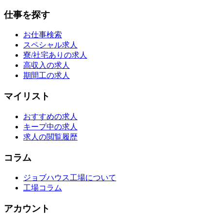
仕事を探す
お仕事検索
スペシャル求人
寮/社宅ありの求人
高収入の求人
期間工の求人
マイリスト
おすすめの求人
キープ中の求人
求人の閲覧履歴
コラム
ジョブハウス工場について
工場コラム
アカウント