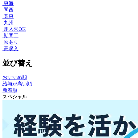
東海
関西
関東
九州
即入寮OK
期間工
寮あり
高収入
並び替え
おすすめ順
給与が高い順
新着順
スペシャル