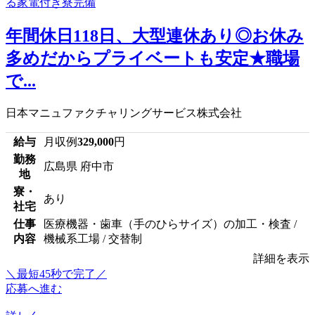
年間休日118日、大型連休あり◎お休み
多めだからプライベートも安定★職場
で...
日本マニュファクチャリングサービス株式会社
給与
月収例
329,000
円
勤務
広島県 府中市
地
寮・
あり
社宅
仕事
医療機器・歯車（手のひらサイズ）の加工・検査 /
内容
機械系工場 / 交替制
詳細を表示
＼最短45秒で完了／
応募へ進む