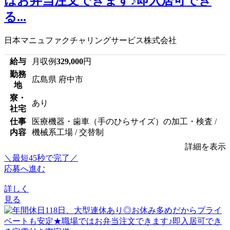
はお弁当注文できます♪即入居可でき
る...
日本マニュファクチャリングサービス株式会社
給与
月収例
329,000
円
勤務
広島県 府中市
地
寮・
あり
社宅
仕事
医療機器・歯車（手のひらサイズ）の加工・検査 /
内容
機械系工場 / 交替制
詳細を表示
＼最短45秒で完了／
応募へ進む
詳しく
見る