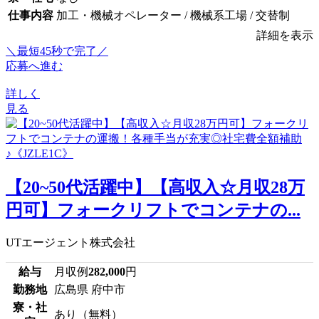
仕事内容
加工・機械オペレーター / 機械系工場 / 交替制
詳細を表示
＼最短45秒で完了／
応募へ進む
詳しく
見る
【20~50代活躍中】【高収入☆月収28万
円可】フォークリフトでコンテナの...
UTエージェント株式会社
給与
月収例
282,000
円
勤務地
広島県 府中市
寮・社
あり（無料）