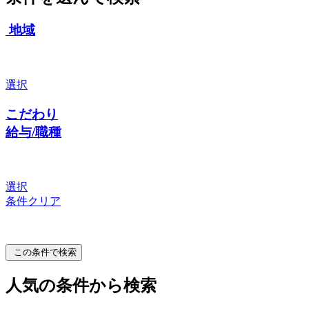
地域
選択
こだわり
給与/職種
選択
条件クリア
この条件で検索
人気の条件から検索