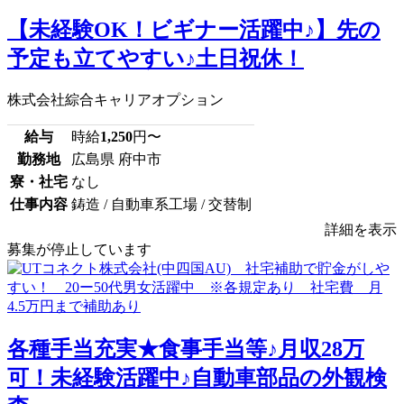
【未経験OK！ビギナー活躍中♪】先の
予定も立てやすい♪土日祝休！
株式会社綜合キャリアオプション
給与
時給
1,250
円〜
勤務地
広島県 府中市
寮・社宅
なし
仕事内容
鋳造 / 自動車系工場 / 交替制
詳細を表示
募集が停止しています
各種手当充実★食事手当等♪月収28万
可！未経験活躍中♪自動車部品の外観検