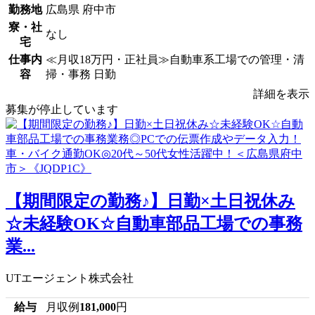
勤務地
広島県 府中市
寮・社
なし
宅
仕事内
≪月収18万円・正社員≫自動車系工場での管理・清
容
掃・事務 日勤
詳細を表示
募集が停止しています
【期間限定の勤務♪】日勤×土日祝休み
☆未経験OK☆自動車部品工場での事務
業...
UTエージェント株式会社
給与
月収例
181,000
円