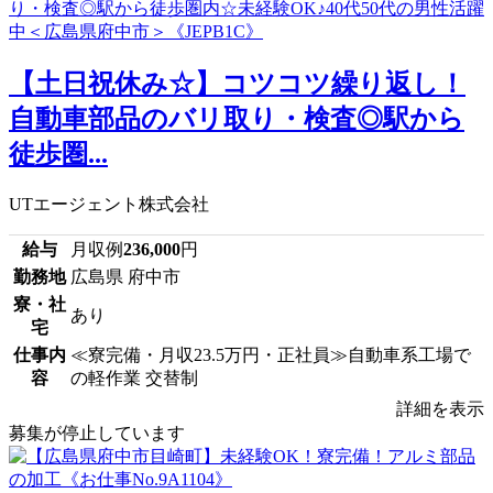
【土日祝休み☆】コツコツ繰り返し！
自動車部品のバリ取り・検査◎駅から
徒歩圏...
UTエージェント株式会社
給与
月収例
236,000
円
勤務地
広島県 府中市
寮・社
あり
宅
仕事内
≪寮完備・月収23.5万円・正社員≫自動車系工場で
容
の軽作業 交替制
詳細を表示
募集が停止しています