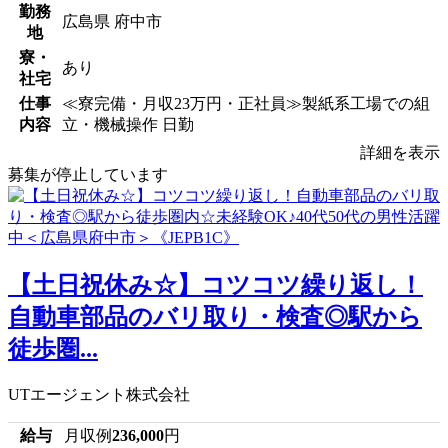
勤務
広島県 府中市
地
寮・
あり
社宅
仕事
≪寮完備・月収23万円・正社員≫製紙系工場での組
内容
立・機械操作 日勤
詳細を表示
募集が停止しています
【土日祝休み☆】コツコツ繰り返し！
自動車部品のバリ取り・検査◎駅から
徒歩圏...
UTエージェント株式会社
給与
月収例
236,000
円