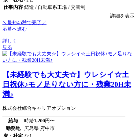
仕事内容
鋳造 / 自動車系工場 / 交替制
詳細を表示
＼最短45秒で完了／
応募へ進む
詳しく
見る
【未経験でも大丈夫☆】ウレシイ☆土
日祝休♪モノ足りない方に・残業20H未
満♪
株式会社綜合キャリアオプション
給与
時給
1,200
円〜
勤務地
広島県 府中市
寮・社宅
なし