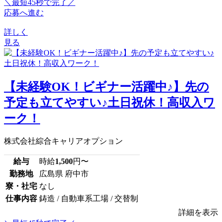
＼最短45秒で完了／
応募へ進む
詳しく
見る
【未経験OK！ビギナー活躍中♪】先の
予定も立てやすい♪土日祝休！高収入ワ
ーク！
株式会社綜合キャリアオプション
給与
時給
1,500
円〜
勤務地
広島県 府中市
寮・社宅
なし
仕事内容
鋳造 / 自動車系工場 / 交替制
詳細を表示