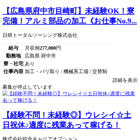
【広島県府中市目崎町】未経験OK！寮
完備！アルミ部品の加工《お仕事No.9...
日研トータルソーシング株式会社
給与
月収例
277,000
円
勤務地
広島県 府中市
寮・社宅
あり
仕事内容
加工・バリ取り / 機械系工場 / 交替制
詳細を表示
募集が停止しています
【経験不問！未経験◎】ウレシイ☆土
日祝休♪適度に残業あって稼げる！
株式会社綜合キャリアオプション