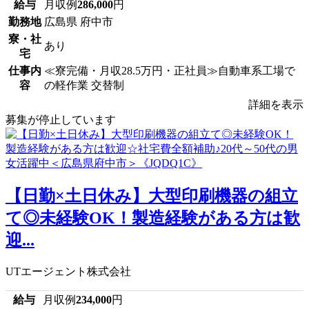
給与
月収例
286,000
円
勤務地
広島県 府中市
寮・社
あり
宅
仕事内
≪寮完備・月収28.5万円・正社員≫自動車系工場で
容
の軽作業 交替制
詳細を表示
募集が停止しています
【日勤×土日休み】大型印刷機器の組立
て◎未経験OK！製造経験がある方は歓
迎...
UTエージェント株式会社
給与
月収例
234,000
円