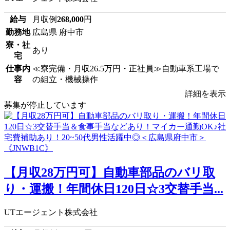
給与
月収例
268,000
円
勤務地
広島県 府中市
寮・社
あり
宅
仕事内
≪寮完備・月収26.5万円・正社員≫自動車系工場で
容
の組立・機械操作
詳細を表示
募集が停止しています
【月収28万円可】自動車部品のバリ取
り・運搬！年間休日120日☆3交替手当...
UTエージェント株式会社