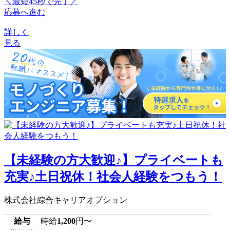
＼最短45秒で完了／
応募へ進む
詳しく
見る
【未経験の方大歓迎♪】プライベートも
充実♪土日祝休！社会人経験をつもう！
株式会社綜合キャリアオプション
給与
時給
1,200
円〜