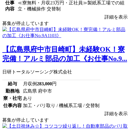
仕事
≪寮無料・月収23万円・正社員≫製紙系工場での組
内容
立・機械操作 交替制
詳細を表示
募集が停止しています
【広島県府中市目崎町】未経験OK！寮
完備！アルミ部品の加工《お仕事No.9...
日研トータルソーシング株式会社
給与
月収例
283,000
円
勤務地
広島県 府中市
寮・社宅
あり
仕事内容
加工・バリ取り / 機械系工場 / 交替制
詳細を表示
募集が停止しています