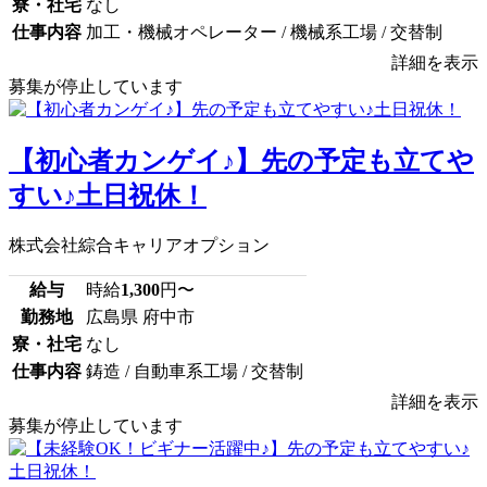
寮・社宅
なし
仕事内容
加工・機械オペレーター / 機械系工場 / 交替制
詳細を表示
募集が停止しています
【初心者カンゲイ♪】先の予定も立てや
すい♪土日祝休！
株式会社綜合キャリアオプション
給与
時給
1,300
円〜
勤務地
広島県 府中市
寮・社宅
なし
仕事内容
鋳造 / 自動車系工場 / 交替制
詳細を表示
募集が停止しています