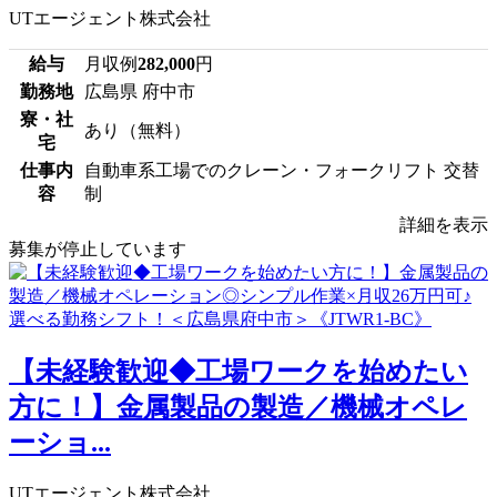
UTエージェント株式会社
給与
月収例
282,000
円
勤務地
広島県 府中市
寮・社
あり（無料）
宅
仕事内
自動車系工場でのクレーン・フォークリフト 交替
容
制
詳細を表示
募集が停止しています
【未経験歓迎◆工場ワークを始めたい
方に！】金属製品の製造／機械オペレ
ーショ...
UTエージェント株式会社