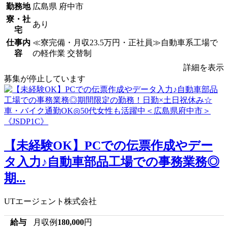
勤務地
広島県 府中市
寮・社
あり
宅
仕事内
≪寮完備・月収23.5万円・正社員≫自動車系工場で
容
の軽作業 交替制
詳細を表示
募集が停止しています
【未経験OK】PCでの伝票作成やデー
タ入力♪自動車部品工場での事務業務◎
期...
UTエージェント株式会社
給与
月収例
180,000
円