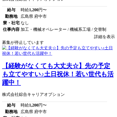
給与
時給
1,200
円〜
勤務地
広島県 府中市
寮・社宅
なし
仕事内容
加工・機械オペレーター / 機械系工場 / 交替制
詳細を表示
募集が停止しています
【経験がなくても大丈夫☆】先の予定
も立てやすい♪土日祝休！若い世代も活
躍中！
株式会社綜合キャリアオプション
給与
時給
1,200
円〜
勤務地
広島県 府中市