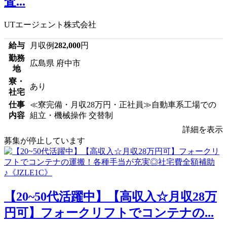
査...
UTエージェント株式会社
給与
月収例
282,000
円
勤務
広島県 府中市
地
寮・
あり
社宅
仕事
≪寮完備・月収28万円・正社員≫自動車系工場での
内容
組立・機械操作 交替制
詳細を表示
募集が停止しています
【20~50代活躍中】【高収入☆月収28万
円可】フォークリフトでコンテナの...