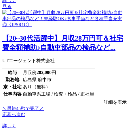
詳しく
見る
【20~30代活躍中】月収28万円可＆社宅
費全額補助♪自動車部品の検品など...
UTエージェント株式会社
給与
月収例
282,000
円
勤務地
広島県 府中市
寮・社宅
あり（無料）
仕事内容
自動車系工場 / 検査・検品 / 正社員
詳細を表示
＼最短45秒で完了／
応募へ進む
詳しく