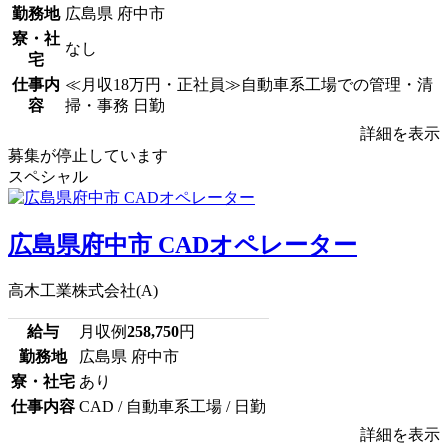
勤務地
広島県 府中市
寮・社
なし
宅
仕事内
≪月収18万円・正社員≫自動車系工場での管理・清
容
掃・事務 日勤
詳細を表示
募集が停止しています
スペシャル
広島県府中市 CADオペレーター
高木工業株式会社(A)
給与
月収例
258,750
円
勤務地
広島県 府中市
寮・社宅
あり
仕事内容
CAD / 自動車系工場 / 日勤
詳細を表示