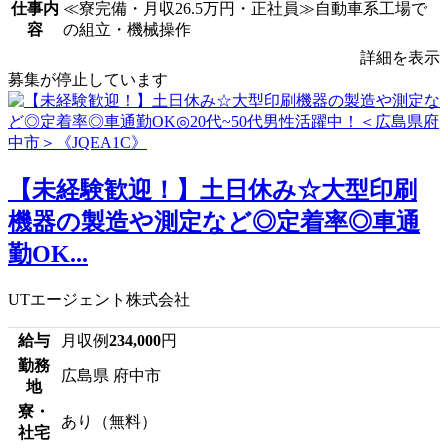
仕事内
≪寮完備・月収26.5万円・正社員≫自動車系工場で
容
の組立・機械操作
詳細を表示
募集が停止しています
【未経験歓迎！】土日休み☆大型印刷
機器の製造や測定など◎定着率◎車通
勤OK...
UTエージェント株式会社
給与
月収例
234,000
円
勤務
広島県 府中市
地
寮・
あり（無料）
社宅