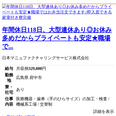
年間休日118日、大型連休あり◎お休み
多めだからプライベートも安定★職場
で...
日本マニュファクチャリングサービス株式会社
給与
月収例
329,000
円
勤務
広島県 府中市
地
寮・
あり
社宅
仕事
医療機器・歯車（手のひらサイズ）の加工・検査 /
内容
機械系工場 / 交替制
詳細を表示