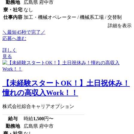
勤務地
広島県 府中市
寮・社宅
なし
仕事内容
加工・機械オペレーター / 機械系工場 / 交替制
詳細を表示
＼最短45秒で完了／
応募へ進む
詳しく
見る
【未経験スタートOK！】土日祝休み！
憧れの高収入Work！！
株式会社綜合キャリアオプション
給与
時給
1,500
円〜
勤務地
広島県 府中市
寮・社宅
なし