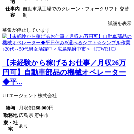
宅
仕事内
自動車系工場でのクレーン・フォークリフト 交替
容
制
詳細を表示
募集が停止しています
【未経験から稼げるお仕事／月収26万
円可】自動車部品の機械オペレーター
◆平...
UTエージェント株式会社
給与
月収例
268,000
円
勤務地
広島県 府中市
寮・社
あり
宅