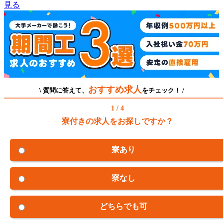
見る
おすすめ求人
\ 質問に答えて、
をチェック！ /
1 / 4
寮付きの求人をお探しですか？
寮あり
寮なし
どちらでも可