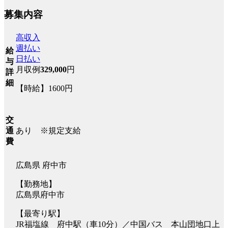
募集内容
高収入
週払い
給
日払い
与
月収例
329,000
円
詳
細
【時給】1600円
交
あり ※規定支給
通
費
広島県 府中市
【勤務地】
広島県府中市
【最寄り駅】
JR福塩線 府中駅（車10分）／中国バス 本山団地口上