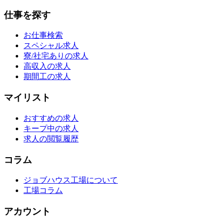
仕事を探す
お仕事検索
スペシャル求人
寮/社宅ありの求人
高収入の求人
期間工の求人
マイリスト
おすすめの求人
キープ中の求人
求人の閲覧履歴
コラム
ジョブハウス工場について
工場コラム
アカウント