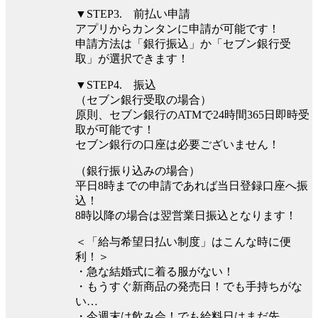
▼STEP3. 前払い申請
アプリからカンタンに申請が可能です！
申請方法は「銀行振込」か「セブン銀行受
取」が選択できます！
▼STEP4. 振込
（セブン銀行受取の場合）
原則、セブン銀行のATMで24時間365日即時受
取が可能です！
セブン銀行の口座は必要ございません！
（銀行振り込みの場合）
平⽇8時までの申請であれば当⽇登録口座へ振
込！
8時以降の場合は翌営業⽇振込となります！
＜「給与希望日払い制度」はこんな時に便
利！＞
・急な結婚式に着る服がない！
・もうすぐ新商品の発売日！でも手持ちがな
い…
・今週末は飲み会！でも給料日はまだ先…