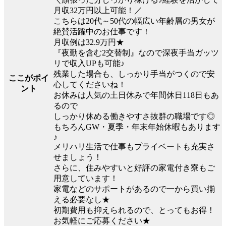
月収32万円以上可能！／
こちらは20代～50代の幅広い年齢層の男女が
絶賛活躍中のお仕事です！
月収例は32.9万円★
『夜勤を含む2交替制』なので深夜手当ガッツ
リで収入UPも可能♪
残業した場合も、しっかり手当がつくので安
ここがポイ
心してくださいね！
ント
お休みは人気の土日休みで年間休日118日もあ
るので
しっかり休める働きやすさ抜群の職場です◎
もちろんGW・夏季・年末年始休暇もあります
♪
メリハリ生活で仕事もプライベートも充実さ
せましょう！
さらに、住みやすいと好評の家電付き寮もご
用意しています！
家電などのサポートがあるので一から買い揃
える必要なし★
初期費用も抑えられるので、とってもお得！
お気軽にご応募ください★