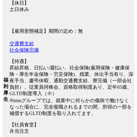
【休日】
土日休み
【雇用形態補足】期間の定め：無
交通費支給
社会保険完備
【待遇】
昇給昇格、日払い/週払い、社会保険(雇用保険・健康保
険・厚生年金保険・労災保険)、残業、休出手当有り、深
福
夜手当、慶弔休暇、通勤交通費支給、寮完備（一部会社
利
負担）、従業員持株会、資格取得制度あり、定年65歳、
厚
GLTD制度導入（※）
生
※nmsグループでは、就業中に何らかの傷病で働けなく
なった場合に、完全復職されるまでの間、所得の一部を
補償するGLTD制度を取り入れてます。
【社員食堂】
弁当注文