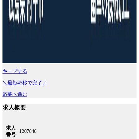
キープする
＼最短45秒で完了／
応募へ進む
求人概要
求人
1207848
番号