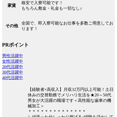
格安で入寮可能です！
家賃
もちろん敷金・礼金も一切なし♪
全国で、即入寮可能なお仕事を多数ご用意してお
その他
ります！
PRポイント
男性活躍中
女性活躍中
20代活躍中
30代活躍中
40代活躍中
【経験者×高収入】月収32万円以上可能！土日
休みの交替勤務でメリハリ生活を★20～50代
男女が大活躍の職場です＜高性能な歯車の機
械加工＞
＊＊＊＊＊＊＊＊＊＊＊＊＊＊
＼頑張った分しっかり稼げる♪経験を活かして