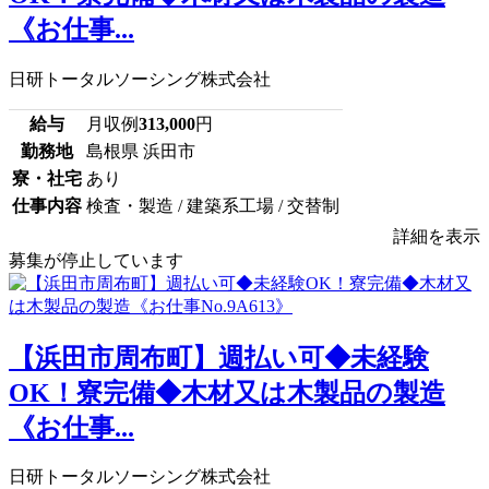
《お仕事...
日研トータルソーシング株式会社
給与
月収例
313,000
円
勤務地
島根県 浜田市
寮・社宅
あり
仕事内容
検査・製造 / 建築系工場 / 交替制
詳細を表示
募集が停止しています
【浜田市周布町】週払い可◆未経験
OK！寮完備◆木材又は木製品の製造
《お仕事...
日研トータルソーシング株式会社