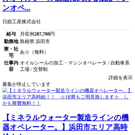
ンオペ...
日総工産株式会社
給与
月収例
287,700
円
勤務地
島根県 浜田市
寮・社
あり（無料）
宅
仕事内
オイルシールの加工・マシンオペレータ / 自動車系
容
工場 / 交替制
詳細を表示
募集が停止しています
【ミネラルウォーター製造ラインの機
器オペレーター。】浜田市エリア高時