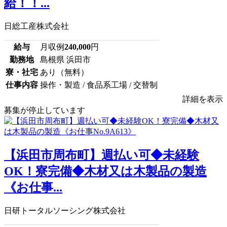
給！！...
日総工産株式会社
給与
月収例
240,000
円
勤務地
島根県 浜田市
寮・社宅
あり（無料）
仕事内容
操作・製造 / 食品系工場 / 交替制
詳細を表示
募集が停止しています
【浜田市周布町】週払い可◆未経験
OK！寮完備◆木材又は木製品の製造
《お仕事...
日研トータルソーシング株式会社