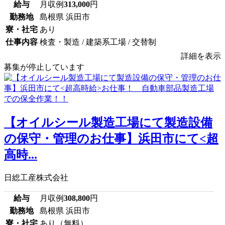
給与
月収例
313,000
円
勤務地
島根県 浜田市
寮・社宅
あり
仕事内容
検査・製造 / 建築系工場 / 交替制
詳細を表示
募集が停止しています
【オイルシール製造工場にて製造設備
の保守・管理のお仕事】浜田市にて<超
高時...
日総工産株式会社
給与
月収例
308,800
円
勤務地
島根県 浜田市
寮・社宅
あり（無料）