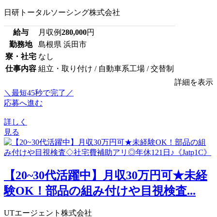
日研トータルソーシング株式会社
給与
月収例
280,000
円
勤務地
島根県 浜田市
寮・社宅
なし
仕事内容
組立・取り付け / 自動車系工場 / 交替制
詳細を表示
＼最短45秒で完了／
応募へ進む
詳しく
見る
【20~30代活躍中】月収30万円可★未経
験OK！部品の組み付けや目視検査...
UTエージェント株式会社