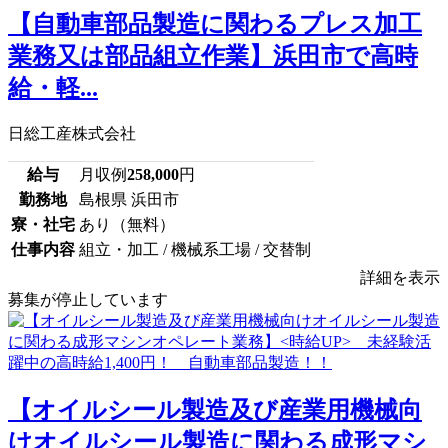
【自動車部品製造に関わるプレス加工
業務又は部品組立作業】浜田市で高時
給・軽...
日総工産株式会社
給与
月収例
258,000
円
勤務地
島根県 浜田市
寮・社宅
あり（無料）
仕事内容
組立・加工 / 機械系工場 / 交替制
詳細を表示
募集が停止しています
【オイルシール製造及び産業用機械向
けオイルシール製造に関わる成形マシ