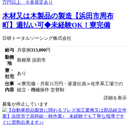
木材又は木製品の製造【浜田市周布
町】週払い可◆未経験OK！寮完備
日研トータルソーシング株式会社
給与
月収例
313,000
円
勤務
島根県 浜田市
地
寮・
あり
社宅
仕事
≪寮完備・月収31万円・派遣社員≫化学系工場での
内容
組立・機械操作 交替制
詳細を表示
募集が停止しています