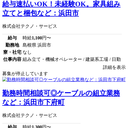
給与速払いOK！未経験OK。家具組み
立てと梱包など：浜田市
株式会社テクノ・サービス
給与
時給
1,100
円〜
勤務地
島根県 浜田市
寮・社宅
なし
仕事内容
組み立て・機械オペレーター / 建築系工場 / 日勤
詳細を表示
募集が停止しています
勤務時間相談可◎ケーブルの組立業務
など：浜田市下府町
株式会社テクノ・サービス
給与
時給
1,300
円〜