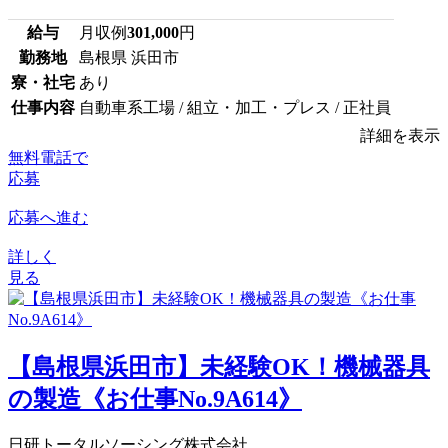
給与
月収例
301,000
円
勤務地
島根県 浜田市
寮・社宅
あり
仕事内容
自動車系工場 / 組立・加工・プレス / 正社員
詳細を表示
無料電話で
応募
応募へ進む
詳しく
見る
【島根県浜田市】未経験OK！機械器具
の製造《お仕事No.9A614》
日研トータルソーシング株式会社