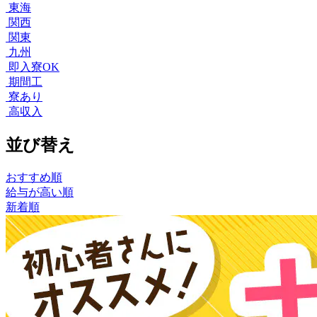
東海
関西
関東
九州
即入寮OK
期間工
寮あり
高収入
並び替え
おすすめ順
給与が高い順
新着順