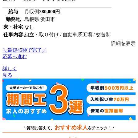
給与
月収例
280,000
円
勤務地
島根県 浜田市
寮・社宅
なし
仕事内容
組立・取り付け / 自動車系工場 / 交替制
詳細を表示
＼最短45秒で完了／
応募へ進む
詳しく
見る
おすすめ求人
\ 質問に答えて、
をチェック！ /