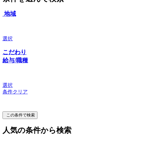
地域
選択
こだわり
給与/職種
選択
条件クリア
この条件で検索
人気の条件から検索