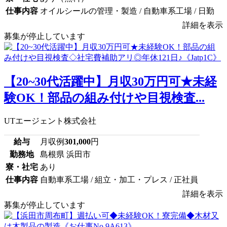
仕事内容
オイルシールの管理・製造 / 自動車系工場 / 日勤
詳細を表示
募集が停止しています
【20~30代活躍中】月収30万円可★未経
験OK！部品の組み付けや目視検査...
UTエージェント株式会社
給与
月収例
301,000
円
勤務地
島根県 浜田市
寮・社宅
あり
仕事内容
自動車系工場 / 組立・加工・プレス / 正社員
詳細を表示
募集が停止しています