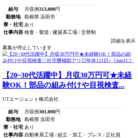
給与
月収例
313,000
円
勤務地
島根県 浜田市
寮・社宅
あり
仕事内容
検査・製造 / 建築系工場 / 交替制
詳細を表示
募集が停止しています
【20~30代活躍中】月収30万円可★未経
験OK！部品の組み付けや目視検査...
UTエージェント株式会社
給与
月収例
301,000
円
勤務地
島根県 浜田市
寮・社宅
あり
仕事内容
自動車系工場 / 組立・加工・プレス / 正社員