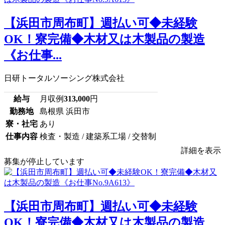
【浜田市周布町】週払い可◆未経験
OK！寮完備◆木材又は木製品の製造
《お仕事...
日研トータルソーシング株式会社
給与
月収例
313,000
円
勤務地
島根県 浜田市
寮・社宅
あり
仕事内容
検査・製造 / 建築系工場 / 交替制
詳細を表示
募集が停止しています
【浜田市周布町】週払い可◆未経験
OK！寮完備◆木材又は木製品の製造