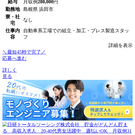
給与
月収例
280,000
円
勤務地
島根県 浜田市
寮・社
なし
宅
仕事内
自動車系工場での組立・加工・プレス製造スタッ
容
フ
詳細を表示
＼最短45秒で完了／
応募へ進む
詳しく
見る