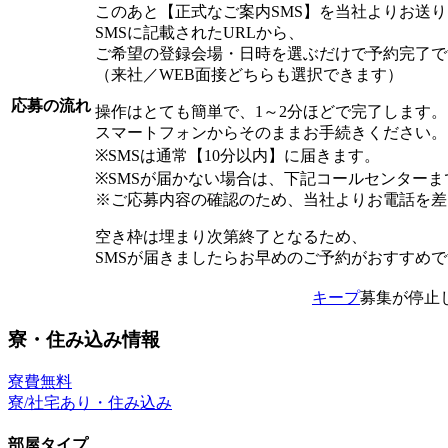
このあと【正式なご案内SMS】を当社よりお送
SMSに記載されたURLから、
ご希望の登録会場・日時を選ぶだけで予約完了で
（来社／WEB面接どちらも選択できます）
応募の流れ
操作はとても簡単で、1～2分ほどで完了します。
スマートフォンからそのままお手続きください。
※SMSは通常【10分以内】に届きます。
※SMSが届かない場合は、下記コールセンター
※ご応募内容の確認のため、当社よりお電話を差
空き枠は埋まり次第終了となるため、
SMSが届きましたらお早めのご予約がおすすめ
キープ
募集が停止
寮・住み込み情報
寮費無料
寮/社宅あり・住み込み
部屋タイプ