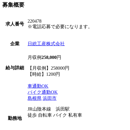
募集概要
220478
求人番号
※電話応募で必要になります。
日総工産株式会社
企業
月収例
258,000
円
給与詳細
【月収例】258000円
【時給】1200円
車通勤OK
バイク通勤OK
島根県
浜田市
JR山陰本線 浜田駅
徒歩 自転車 バイク 私有車
勤務地