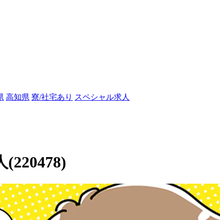
県
高知県
寮/社宅あり
スペシャル求人
20478)