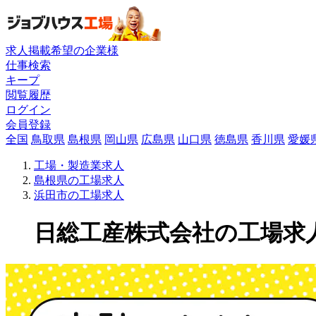
求人掲載希望の企業様
仕事検索
キープ
閲覧履歴
ログイン
会員登録
全国
鳥取県
島根県
岡山県
広島県
山口県
徳島県
香川県
愛媛
工場・製造業求人
島根県の工場求人
浜田市の工場求人
日総工産株式会社の工場求人(2