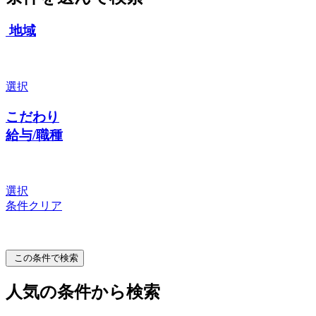
地域
選択
こだわり
給与/職種
選択
条件クリア
この条件で検索
人気の条件から検索