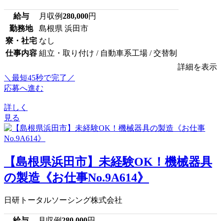
給与
月収例
280,000
円
勤務地
島根県 浜田市
寮・社宅
なし
仕事内容
組立・取り付け / 自動車系工場 / 交替制
詳細を表示
＼最短45秒で完了／
応募へ進む
詳しく
見る
【島根県浜田市】未経験OK！機械器具
の製造《お仕事No.9A614》
日研トータルソーシング株式会社
給与
月収例
280,000
円