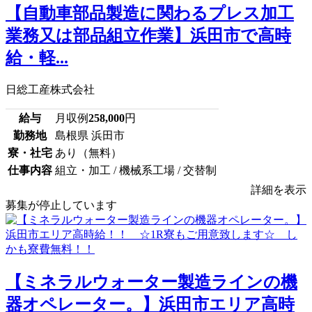
【自動車部品製造に関わるプレス加工
業務又は部品組立作業】浜田市で高時
給・軽...
日総工産株式会社
給与
月収例
258,000
円
勤務地
島根県 浜田市
寮・社宅
あり（無料）
仕事内容
組立・加工 / 機械系工場 / 交替制
詳細を表示
募集が停止しています
【ミネラルウォーター製造ラインの機
器オペレーター。】浜田市エリア高時