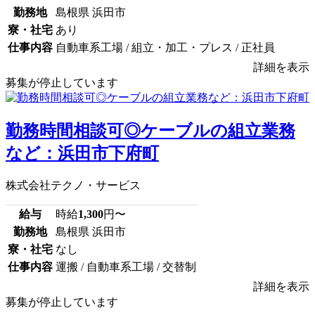
勤務地
島根県 浜田市
寮・社宅
あり
仕事内容
自動車系工場 / 組立・加工・プレス / 正社員
詳細を表示
募集が停止しています
勤務時間相談可◎ケーブルの組立業務
など：浜田市下府町
株式会社テクノ・サービス
給与
時給
1,300
円〜
勤務地
島根県 浜田市
寮・社宅
なし
仕事内容
運搬 / 自動車系工場 / 交替制
詳細を表示
募集が停止しています