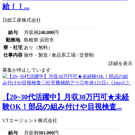
給！！...
日総工産株式会社
給与
月収例
240,000
円
勤務地
島根県 浜田市
寮・社宅
あり（無料）
仕事内容
操作・製造 / 食品系工場 / 交替制
詳細を表示
募集が停止しています
【20~30代活躍中】月収30万円可★未経
験OK！部品の組み付けや目視検査...
UTエージェント株式会社
給与
月収例
301,000
円