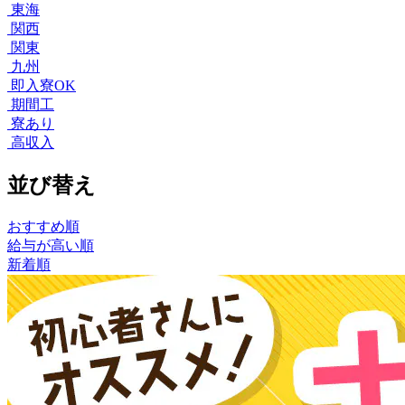
東海
関西
関東
九州
即入寮OK
期間工
寮あり
高収入
並び替え
おすすめ順
給与が高い順
新着順