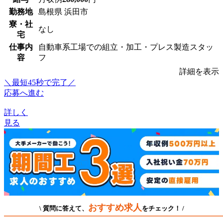
勤務地
島根県 浜田市
寮・社
なし
宅
仕事内
自動車系工場での組立・加工・プレス製造スタッ
容
フ
詳細を表示
＼最短45秒で完了／
応募へ進む
詳しく
見る
おすすめ求人
\ 質問に答えて、
をチェック！ /