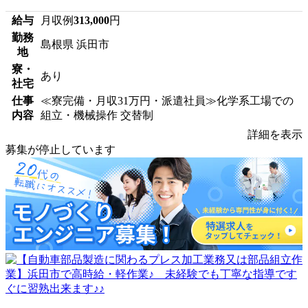
給与
月収例
313,000
円
勤務
島根県 浜田市
地
寮・
あり
社宅
仕事
≪寮完備・月収31万円・派遣社員≫化学系工場での
内容
組立・機械操作 交替制
詳細を表示
募集が停止しています