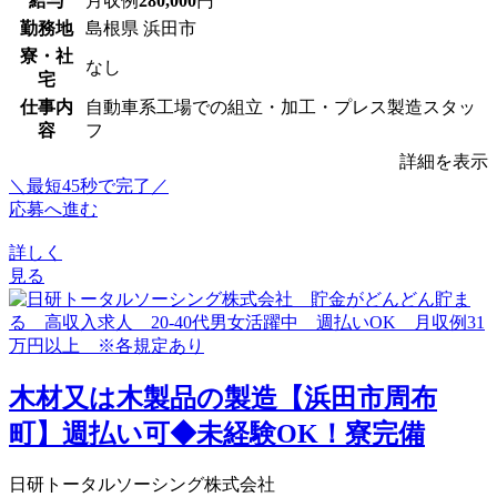
給与
月収例
280,000
円
勤務地
島根県 浜田市
寮・社
なし
宅
仕事内
自動車系工場での組立・加工・プレス製造スタッ
容
フ
詳細を表示
＼最短45秒で完了／
応募へ進む
詳しく
見る
木材又は木製品の製造【浜田市周布
町】週払い可◆未経験OK！寮完備
日研トータルソーシング株式会社