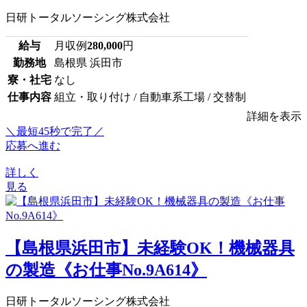
日研トータルソーシング株式会社
給与
月収例
280,000
円
勤務地
島根県 浜田市
寮・社宅
なし
仕事内容
組立・取り付け / 自動車系工場 / 交替制
詳細を表示
＼最短45秒で完了／
応募へ進む
詳しく
見る
【島根県浜田市】未経験OK！機械器具
の製造《お仕事No.9A614》
日研トータルソーシング株式会社