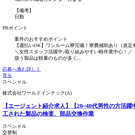
【備考】
日勤
PRポイント
案件のおすすめポイント
【週払いOK】ワンルーム寮完備！寮費補助あり（規定
＼女性スタッフ活躍中♪取り組みやすい軽作業中心！／
扱う製品は軽量のものが多く...
応募へ進む
詳しく
見る
スペシャル
株式会社ワールドインテック(A)
【エージェント紹介求人】【20~40代男性の方活
工された製品の検査、部品交換作業
スペシャル
交替制