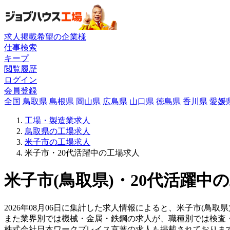
求人掲載希望の企業様
仕事検索
キープ
閲覧履歴
ログイン
会員登録
全国
鳥取県
島根県
岡山県
広島県
山口県
徳島県
香川県
愛媛
工場・製造業求人
鳥取県の工場求人
米子市の工場求人
米子市・20代活躍中の工場求人
米子市(鳥取県)・20代活躍中
2026年08月06日に集計した求人情報によると、米子市(鳥取
また業界別では機械・金属・鉄鋼の求人が、職種別では検査
株式会社日本ワークプレイス京葉の求人も掲載されておりま