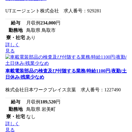
UTエージェント株式会社 求人番号：929281
給与
月収例
234,000
円
勤務地
鳥取県 鳥取市
寮・社宅
あり
詳しく
見る
車載電装部品の検査及び付随する業務/時給1100円/夜勤/土
日休み/残業少なめ
株式会社日本ワークプレイス京葉 求人番号：1227490
給与
月収例
189,520
円
勤務地
鳥取県 岩美町
寮・社宅
なし
詳しく
見る