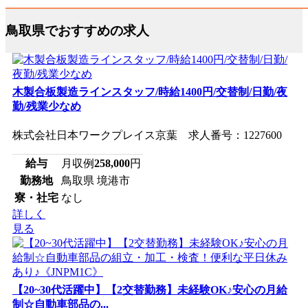
鳥取県でおすすめの求人
木製合板製造ラインスタッフ/時給1400円/交替制/日勤/夜
勤/残業少なめ
株式会社日本ワークプレイス京葉 求人番号：1227600
給与
月収例
258,000
円
勤務地
鳥取県 境港市
寮・社宅
なし
詳しく
見る
【20~30代活躍中】【2交替勤務】未経験OK♪安心の月給
制☆自動車部品の...