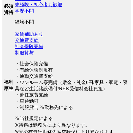
未経験・初心者も歓迎
必須
学歴不問
資格
経験不問
家賃補助あり
交通費支給
社会保険完備
制服貸与
・社会保険完備
・有給休暇制度有
・通勤交通費支給
福利
・ワンルーム寮完備（敷金・礼金0円/家具・家電・寝
厚生
具など生活諸設備付/NHK受信料会社負担）
・赴任旅費支給
・車通勤可
・制服貸与 ※勤務先による
※当社規定による
※待遇は勤務先により異なります。
※寮の有無は勤務先や空状況により異なります。