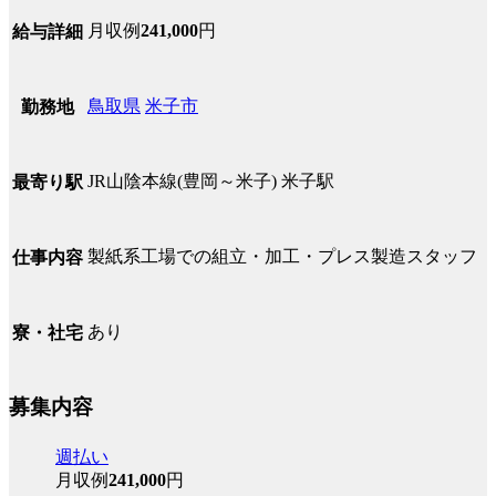
月収例
241,000
円
給与詳細
鳥取県
米子市
勤務地
JR山陰本線(豊岡～米子) 米子駅
最寄り駅
製紙系工場での組立・加工・プレス製造スタッフ
仕事内容
あり
寮・社宅
募集内容
週払い
月収例
241,000
円