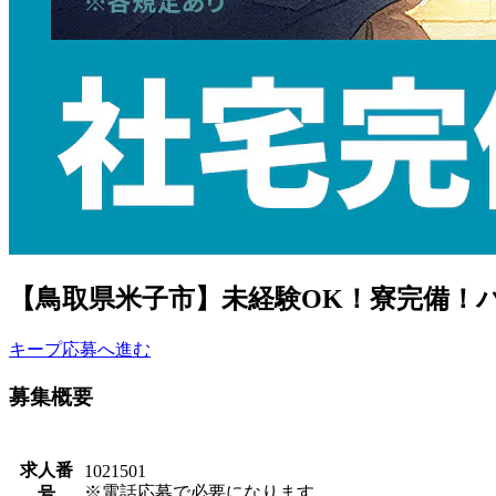
【鳥取県米子市】未経験OK！寮完備！パル
キープ
応募へ進む
募集概要
求人番
1021501
※電話応募で必要になります。
号