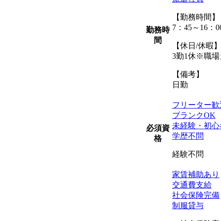
【勤務時間】
7：45～16：0
勤務時
間
【休日/休暇
3勤1休※職
【備考】
日勤
フリーター歓
ブランクOK
未経験・初心
必須資
学歴不問
格
経験不問
家賃補助あり
交通費支給
社会保険完備
制服貸与