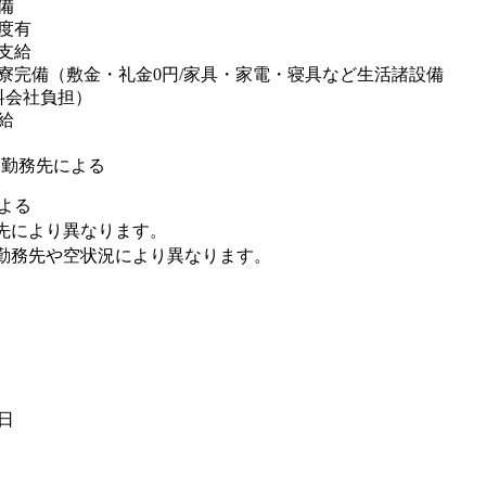
備
度有
支給
寮完備（敷金・礼金0円/家具・家電・寝具など生活諸設備
料会社負担）
給
※勤務先による
よる
先により異なります。
勤務先や空状況により異なります。
5日