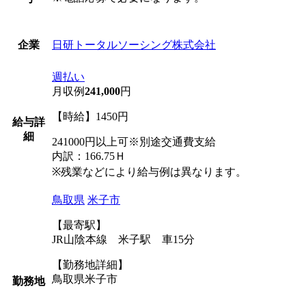
日研トータルソーシング株式会社
企業
週払い
月収例
241,000
円
【時給】1450円
給与詳
細
241000円以上可※別途交通費支給
内訳：166.75Ｈ
※残業などにより給与例は異なります。
鳥取県
米子市
【最寄駅】
JR山陰本線 米子駅 車15分
【勤務地詳細】
鳥取県米子市
勤務地