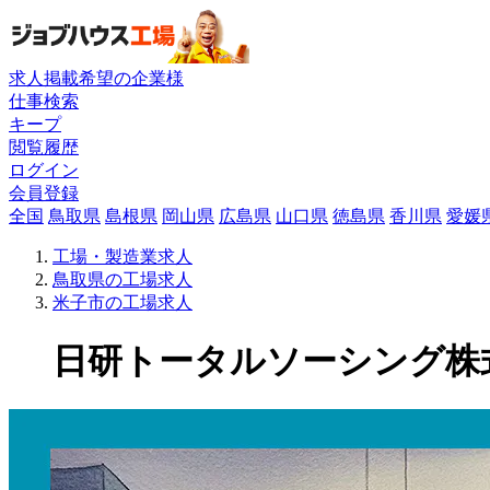
求人掲載希望の企業様
仕事検索
キープ
閲覧履歴
ログイン
会員登録
全国
鳥取県
島根県
岡山県
広島県
山口県
徳島県
香川県
愛媛
工場・製造業求人
鳥取県の工場求人
米子市の工場求人
日研トータルソーシング株式会