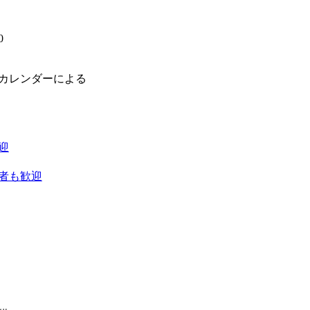
0
】
場カレンダーによる
迎
者も歓迎