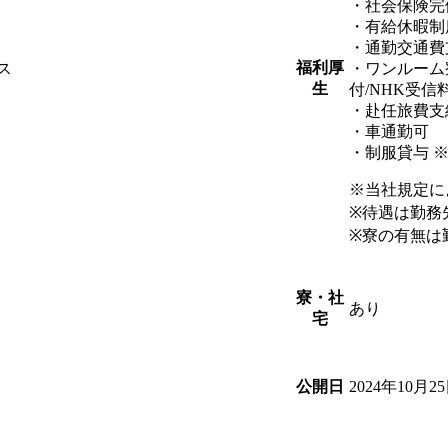
・社会保険完
・有給休暇制
・通勤交通費
福利厚
ス
・ワンルーム
生
付/NHK受信
・赴任旅費支
・車通勤可
・制服貸与 
※当社規定に
※待遇は勤務
※寮の有無は
寮・社
あり
宅
2024年10月2
公開日