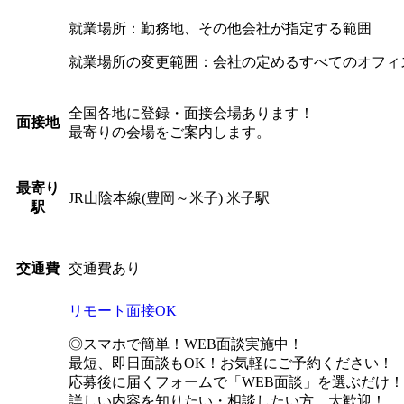
就業場所：勤務地、その他会社が指定する範囲
就業場所の変更範囲：会社の定めるすべてのオフィ
全国各地に登録・面接会場あります！
面接地
最寄りの会場をご案内します。
最寄り
JR山陰本線(豊岡～米子) 米子駅
駅
交通費あり
交通費
リモート面接OK
◎スマホで簡単！WEB面談実施中！
最短、即日面談もOK！お気軽にご予約ください！
応募後に届くフォームで「WEB面談」を選ぶだけ！
詳しい内容を知りたい・相談したい方、大歓迎！