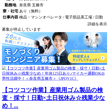
勤務地
奈良県 五條市
寮・社宅
あり（無料）
仕事内容
検品・マシンオペレータ / 電子部品系工場 / 日勤
詳細を表示
募集が停止しています
【コツコツ作業】産業用ゴム製品の検
査・採寸！日勤×土日祝休み☆残業少な
め！...