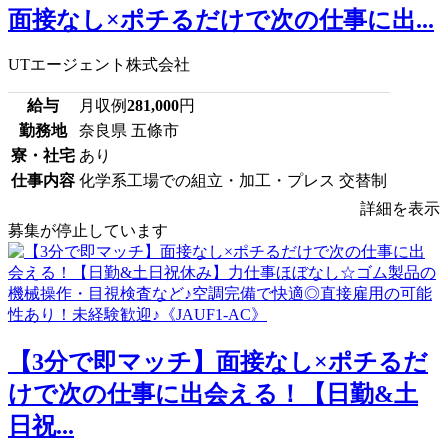
面接なし×ポチるだけで次の仕事に出...
UTエージェント株式会社
給与
月収例
281,000
円
勤務地
奈良県 五條市
寮・社宅
あり
仕事内容
化学系工場での組立・加工・プレス 交替制
詳細を表示
募集が停止しています
【3分で即マッチ】面接なし×ポチるだ
けで次の仕事に出会える！【日勤&土
日祝...