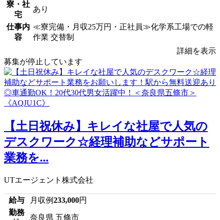
寮・社
あり
宅
仕事内
≪寮完備・月収25万円・正社員≫化学系工場での軽
容
作業 交替制
詳細を表示
募集が停止しています
【土日祝休み】キレイな社屋で人気の
デスクワーク☆経理補助などサポート
業務を...
UTエージェント株式会社
給与
月収例
233,000
円
勤務
奈良県 五條市