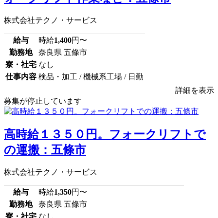
株式会社テクノ・サービス
給与
時給
1,400
円〜
勤務地
奈良県 五條市
寮・社宅
なし
仕事内容
検品・加工 / 機械系工場 / 日勤
詳細を表示
募集が停止しています
高時給１３５０円。フォークリフトで
の運搬：五條市
株式会社テクノ・サービス
給与
時給
1,350
円〜
勤務地
奈良県 五條市
寮・社宅
なし