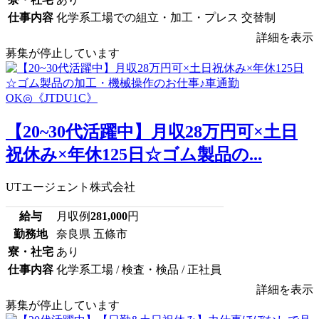
仕事内容
化学系工場での組立・加工・プレス 交替制
詳細を表示
募集が停止しています
【20~30代活躍中】月収28万円可×土日
祝休み×年休125日☆ゴム製品の...
UTエージェント株式会社
給与
月収例
281,000
円
勤務地
奈良県 五條市
寮・社宅
あり
仕事内容
化学系工場 / 検査・検品 / 正社員
詳細を表示
募集が停止しています