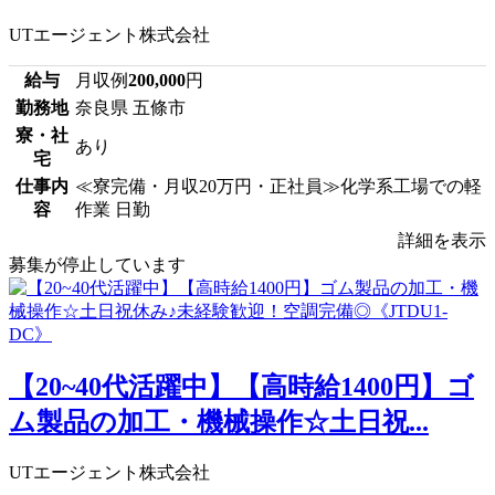
UTエージェント株式会社
給与
月収例
200,000
円
勤務地
奈良県 五條市
寮・社
あり
宅
仕事内
≪寮完備・月収20万円・正社員≫化学系工場での軽
容
作業 日勤
詳細を表示
募集が停止しています
【20~40代活躍中】【高時給1400円】ゴ
ム製品の加工・機械操作☆土日祝...
UTエージェント株式会社