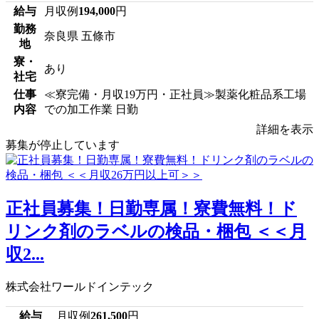
給与
月収例
194,000
円
勤務
奈良県 五條市
地
寮・
あり
社宅
仕事
≪寮完備・月収19万円・正社員≫製薬化粧品系工場
内容
での加工作業 日勤
詳細を表示
募集が停止しています
正社員募集！日勤専属！寮費無料！ド
リンク剤のラベルの検品・梱包 ＜＜月
収2...
株式会社ワールドインテック
給与
月収例
261,500
円