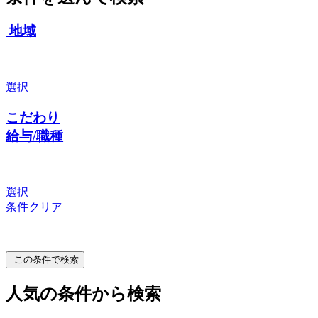
地域
選択
こだわり
給与/職種
選択
条件クリア
この条件で検索
人気の条件から検索