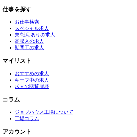
仕事を探す
お仕事検索
スペシャル求人
寮/社宅ありの求人
高収入の求人
期間工の求人
マイリスト
おすすめの求人
キープ中の求人
求人の閲覧履歴
コラム
ジョブハウス工場について
工場コラム
アカウント