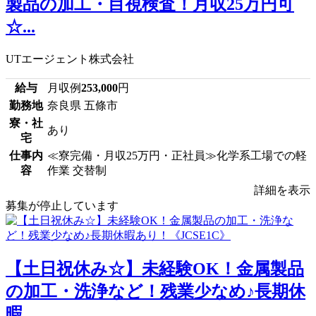
製品の加工・目視検査！月収25万円可
☆...
UTエージェント株式会社
給与
月収例
253,000
円
勤務地
奈良県 五條市
寮・社
あり
宅
仕事内
≪寮完備・月収25万円・正社員≫化学系工場での軽
容
作業 交替制
詳細を表示
募集が停止しています
【土日祝休み☆】未経験OK！金属製品
の加工・洗浄など！残業少なめ♪長期休
暇...