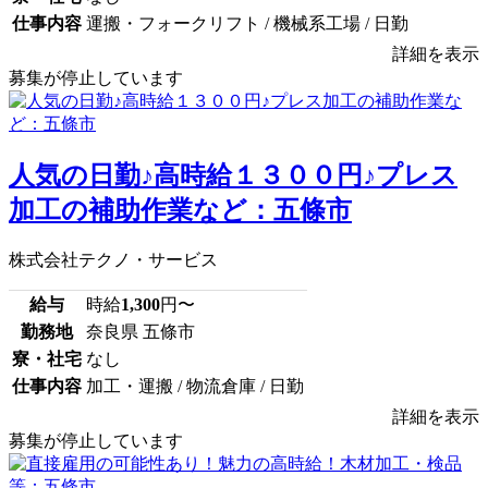
仕事内容
運搬・フォークリフト / 機械系工場 / 日勤
詳細を表示
募集が停止しています
人気の日勤♪高時給１３００円♪プレス
加工の補助作業など：五條市
株式会社テクノ・サービス
給与
時給
1,300
円〜
勤務地
奈良県 五條市
寮・社宅
なし
仕事内容
加工・運搬 / 物流倉庫 / 日勤
詳細を表示
募集が停止しています