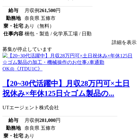
給与
月収例
261,500
円
勤務地
奈良県 五條市
寮・社宅
あり（無料）
仕事内容
梱包・製造 / 化学系工場 / 日勤
詳細を表示
募集が停止しています
【20~30代活躍中】月収28万円可×土日
祝休み×年休125日☆ゴム製品の...
UTエージェント株式会社
給与
月収例
281,000
円
勤務地
奈良県 五條市
寮・社宅
あり