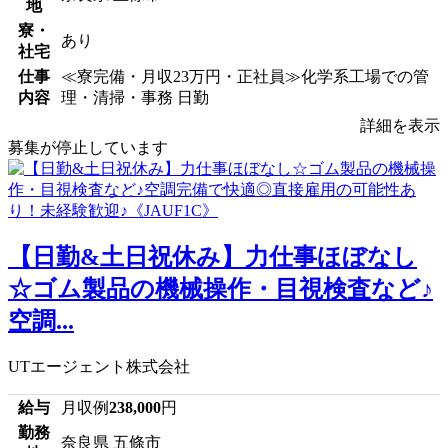
地
寮・
あり
社宅
仕事
≪寮完備・月収23万円・正社員≫化学系工場での管
内容
理・清掃・事務 日勤
詳細を表示
募集が停止しています
【日勤&土日祝休み】力仕事ほぼなし
☆ゴム製品の機械操作・目視検査など♪
空調...
UTエージェント株式会社
給与
月収例
238,000
円
勤務
奈良県 五條市