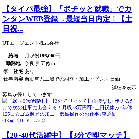
【タイパ最強】「ポチッと就職」でカ
ンタンWEB登録→最短当日内定！【土
日祝...
UTエージェント株式会社
給与
月収例
196,000
円
勤務地
奈良県 五條市
寮・社宅
あり
仕事内容
自動車系工場での組立・加工・プレス 日勤
詳細を表示
募集が停止しています
【20~40代活躍中】【3分で即マッチ】