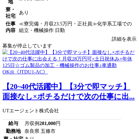
地
寮・
あり
社宅
仕事
≪寮完備・月収23.5万円・正社員≫化学系工場での
内容
組立・機械操作 日勤
詳細を表示
募集が停止しています
【20~40代活躍中】【3分で即マッチ】
面接なし×ポチるだけで次の仕事に出...
UTエージェント株式会社
給与
月収例
281,000
円
勤務地
奈良県 五條市
寮・社宅
あり