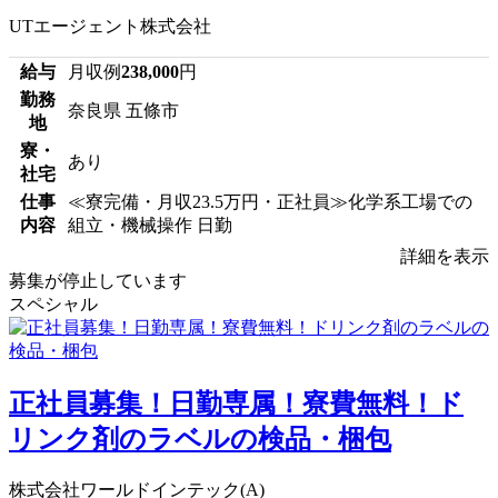
UTエージェント株式会社
給与
月収例
238,000
円
勤務
奈良県 五條市
地
寮・
あり
社宅
仕事
≪寮完備・月収23.5万円・正社員≫化学系工場での
内容
組立・機械操作 日勤
詳細を表示
募集が停止しています
スペシャル
正社員募集！日勤専属！寮費無料！ド
リンク剤のラベルの検品・梱包
株式会社ワールドインテック(A)