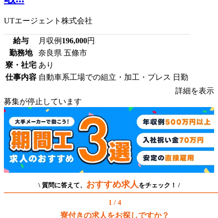
UTエージェント株式会社
給与
月収例
196,000
円
勤務地
奈良県 五條市
寮・社宅
あり
仕事内容
自動車系工場での組立・加工・プレス 日勤
詳細を表示
募集が停止しています
おすすめ求人
\ 質問に答えて、
をチェック！ /
1 / 4
寮付きの求人をお探しですか？