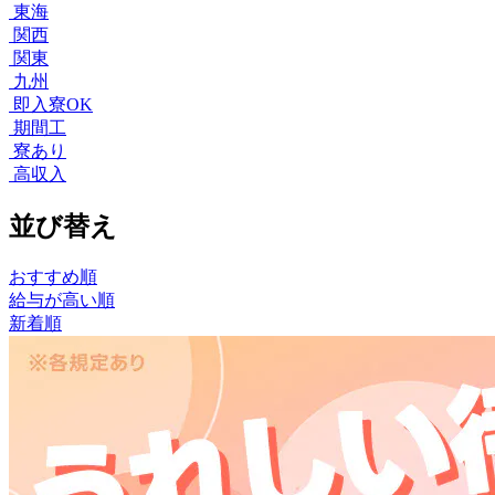
東海
関西
関東
九州
即入寮OK
期間工
寮あり
高収入
並び替え
おすすめ順
給与が高い順
新着順