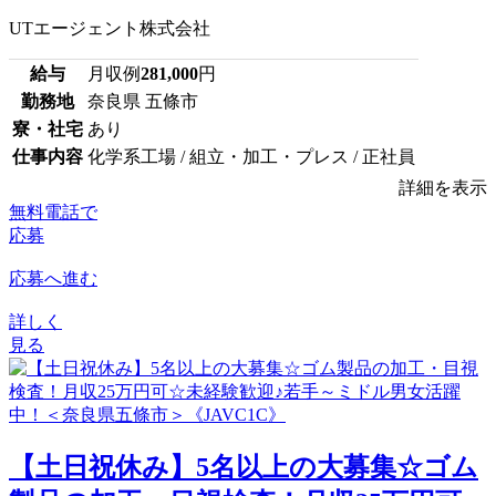
UTエージェント株式会社
給与
月収例
281,000
円
勤務地
奈良県 五條市
寮・社宅
あり
仕事内容
化学系工場 / 組立・加工・プレス / 正社員
詳細を表示
無料電話で
応募
応募へ進む
詳しく
見る
【土日祝休み】5名以上の大募集☆ゴム