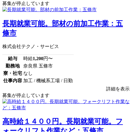
募集が停止しています
長期就業可能。部材の前加工作業：五
條市
株式会社テクノ・サービス
給与
時給
1,200
円〜
勤務地
奈良県 五條市
寮・社宅
なし
仕事内容
加工 / 機械系工場 / 日勤
詳細を表示
募集が停止しています
高時給１４００円。長期就業可能。フ
ォークリフト作業など：五條市