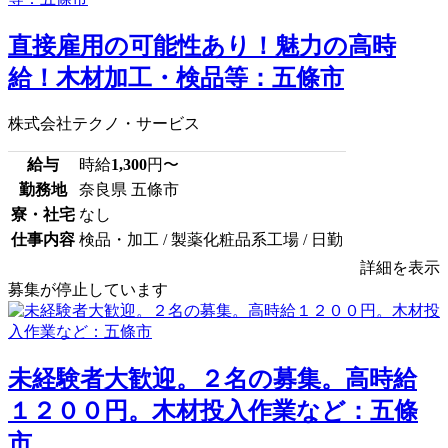
直接雇用の可能性あり！魅力の高時
給！木材加工・検品等：五條市
株式会社テクノ・サービス
給与
時給
1,300
円〜
勤務地
奈良県 五條市
寮・社宅
なし
仕事内容
検品・加工 / 製薬化粧品系工場 / 日勤
詳細を表示
募集が停止しています
未経験者大歓迎。２名の募集。高時給
１２００円。木材投入作業など：五條
市