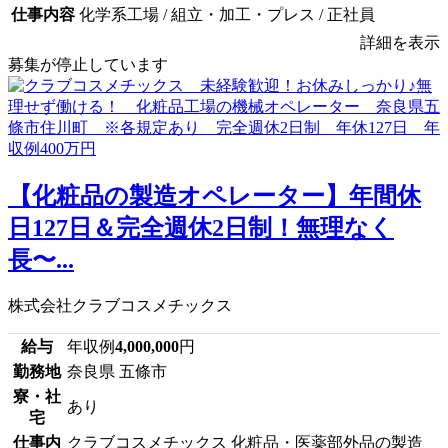
仕事内容
化学系工場 / 組立・加工・プレス / 正社員
詳細を表示
募集が停止しています
【化粧品の製造オペレーター】年間休
日127日＆完全週休2日制！無理なく
長〜...
株式会社クラブコスメチックス
給与
年収例
4,000,000
円
勤務地
奈良県 五條市
寮・社
あり
宅
仕事内
クラブコスメチックス 化粧品・医薬部外品の製造