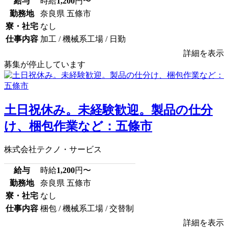
給与
時給
1,200
円〜
勤務地
奈良県 五條市
寮・社宅
なし
仕事内容
加工 / 機械系工場 / 日勤
詳細を表示
募集が停止しています
土日祝休み。未経験歓迎。製品の仕分
け、梱包作業など：五條市
株式会社テクノ・サービス
給与
時給
1,200
円〜
勤務地
奈良県 五條市
寮・社宅
なし
仕事内容
梱包 / 機械系工場 / 交替制
詳細を表示