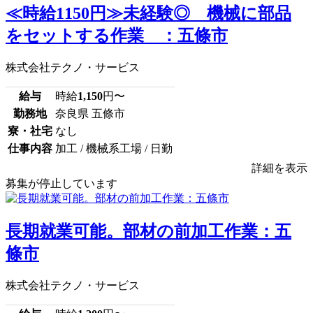
≪時給1150円≫未経験◎ 機械に部品
をセットする作業 ：五條市
株式会社テクノ・サービス
給与
時給
1,150
円〜
勤務地
奈良県 五條市
寮・社宅
なし
仕事内容
加工 / 機械系工場 / 日勤
詳細を表示
募集が停止しています
長期就業可能。部材の前加工作業：五
條市
株式会社テクノ・サービス