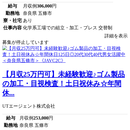
給与
月収例
306,000
円
勤務地
奈良県 五條市
寮・社宅
あり
仕事内容
化学系工場での組立・加工・プレス 交替制
詳細を表示
募集が停止しています
【月収25万円可】未経験歓迎♪ゴム製品
の加工・目視検査！土日祝休み☆年間
休...
UTエージェント株式会社
給与
月収例
253,000
円
勤務地
奈良県 五條市