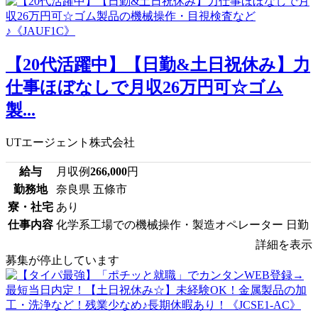
【20代活躍中】【日勤&土日祝休み】力
仕事ほぼなしで月収26万円可☆ゴム
製...
UTエージェント株式会社
給与
月収例
266,000
円
勤務地
奈良県 五條市
寮・社宅
あり
仕事内容
化学系工場での機械操作・製造オペレーター 日勤
詳細を表示
募集が停止しています