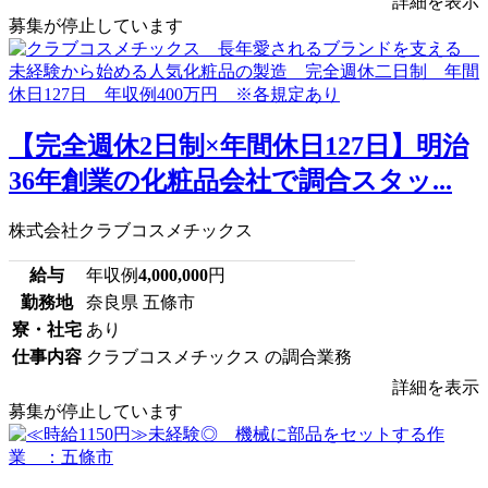
詳細を表示
募集が停止しています
【完全週休2日制×年間休日127日】明治
36年創業の化粧品会社で調合スタッ...
株式会社クラブコスメチックス
給与
年収例
4,000,000
円
勤務地
奈良県 五條市
寮・社宅
あり
仕事内容
クラブコスメチックス の調合業務
詳細を表示
募集が停止しています