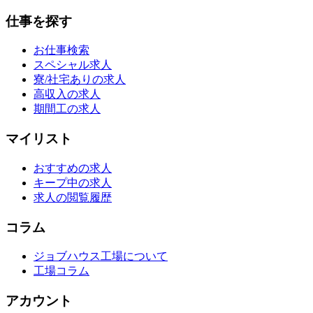
仕事を探す
お仕事検索
スペシャル求人
寮/社宅ありの求人
高収入の求人
期間工の求人
マイリスト
おすすめの求人
キープ中の求人
求人の閲覧履歴
コラム
ジョブハウス工場について
工場コラム
アカウント