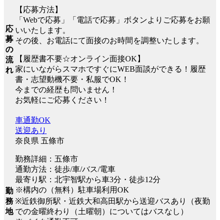
【応募方法】
「Webで応募」「電話で応募」ボタンよりご応募をお願
応
いいたします。
募
その後、お電話にて面接のお時間を調整いたします。
の
【履歴書不要☆オンライン面接OK】
流
家にいながらスマホですぐにWEB面談ができる！履歴
れ
書・志望動機不要・私服でOK！
今までの経歴も問いません！
お気軽にご応募ください！
車通勤OK
送迎あり
奈良県 五條市
勤務詳細：五條市
通勤方法：徒歩/車/バス/電車
最寄り駅：北宇智駅から車3分・徒歩12分
※構内の（無料）駐車場利用OK
勤
※近鉄御所駅・近鉄大和高田駅から送迎バスあり（夜勤
務
での金曜終わり（土曜朝）についてはバスなし）
地