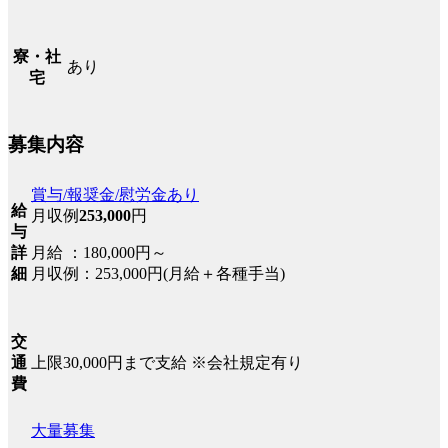
寮・社
あり
宅
募集内容
賞与/報奨金/慰労金あり
給
月収例
253,000
円
与
月給 ：180,000円～
詳
月収例：253,000円(月給＋各種手当)
細
交
上限30,000円まで支給 ※会社規定有り
通
費
大量募集