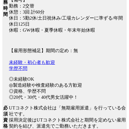
務
勤務：2交替
時
休憩：3回 計60分
間
休日：5勤2休/土日祝休み/工場カレンダーに準ずる/年間
休日125日
休暇：GW休暇・夏季休暇・年末年始休暇
【雇用形態補足】期間の定め：無
未経験・初心者も歓迎
学歴不問
◎未経験OK
◎製造経験や検査経験のある方歓迎
◎資格、学歴不問
◎20代・30代・40代男女活躍中！
UTコネクト株式会社は「無期雇用派遣」を行っている会
必
社です。
須
採用決定後はUTコネクト株式会社と期間を定めない雇用
資
契約を結び、派遣先でご勤務いただきます。
格