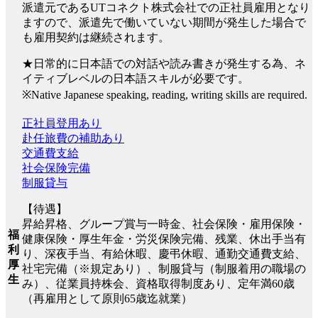
派遣元であるUTコネクト株式会社での正社員雇用となり
ますので、派遣先で働いていない期間が発生した場合で
も雇用契約は継続されます。
★日常的に日本語での対話や読み書きが発生する為、ネ
イティブレベルの日本語スキルが必要です。
※Native Japanese speaking, reading, writing skills are required.
正社員登用あり
赴任旅費の補助あり
交通費支給
社会保険完備
制服貸与
【待遇】
昇給昇格、グループ賞与一時金、社会保険・雇用保険・
福
健康保険・厚生年金・労災保険完備、残業、休出手当有
利
り、深夜手当、有給休暇、慶弔休暇、通勤交通費支給、
厚
社宅完備（※規定あり）、制服貸与（制服着用の職場の
生
み）、従業員持株会、資格取得制度あり、定年満60歳
（再雇用として原則65歳迄就業）