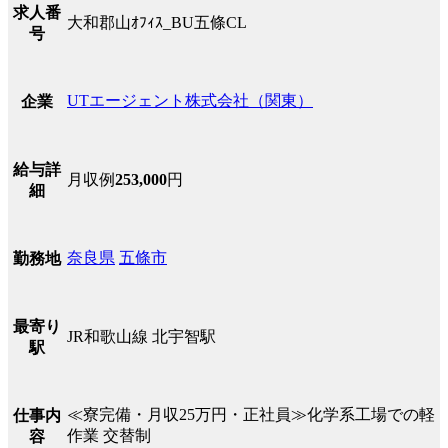
求人番
大和郡山ｵﾌｨｽ_BU五條CL
号
UTエージェント株式会社（関東）
企業
給与詳
月収例
253,000
円
細
奈良県
五條市
勤務地
最寄り
JR和歌山線 北宇智駅
駅
≪寮完備・月収25万円・正社員≫化学系工場での軽
仕事内
作業 交替制
容