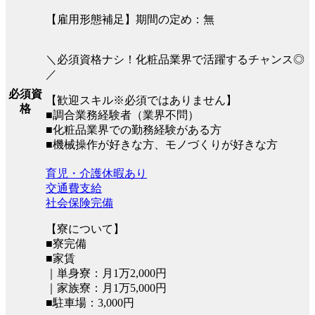
【雇用形態補足】期間の定め：無
＼必須資格ナシ！化粧品業界で活躍するチャンス◎
／
必須資
【歓迎スキル※必須ではありません】
格
■調合業務経験者（業界不問）
■化粧品業界での勤務経験がある方
■機械操作が好きな方、モノづくりが好きな方
育児・介護休暇あり
交通費支給
社会保険完備
【寮について】
■寮完備
■家賃
｜単身寮：月1万2,000円
｜家族寮：月1万5,000円
■駐車場：3,000円