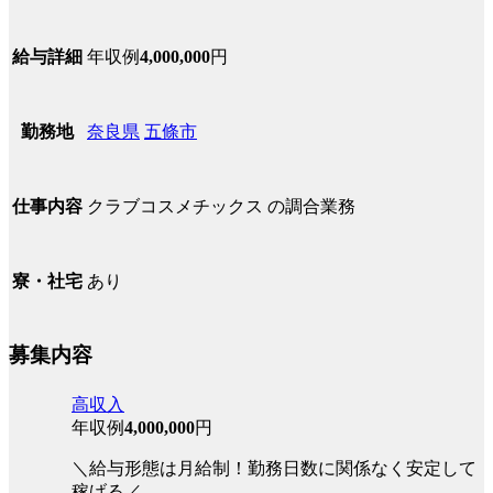
年収例
4,000,000
円
給与詳細
奈良県
五條市
勤務地
クラブコスメチックス の調合業務
仕事内容
あり
寮・社宅
募集内容
高収入
年収例
4,000,000
円
＼給与形態は月給制！勤務日数に関係なく安定して
稼げる／