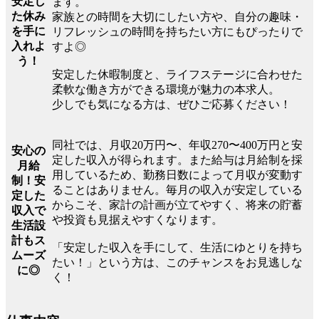
安定し
ます。
た休み
家族との時間を大切にしたい方や、自分の趣味・
を手に
リフレッシュの時間を持ちたい方にもぴったりで
入れよ
すよ◎
う！
安定した休暇制度と、ライフステージに合わせた
柔軟な働き方ができる環境が魅力の本求人。
少しでも気になる方は、ぜひご応募ください！
同社では、月収20万円〜、年収270〜400万円と安
安心の
定した収入が得られます。また給与は月給制を採
月給
用しているため、勤務日数によって月収が変動す
制！安
ることはありません。毎月の収入が安定している
定した
からこそ、家計の計画が立てやすく、将来の貯蓄
収入で
や投資も見据えやすくなります。
生活設
計もス
「安定した収入を手にして、生活にゆとりを持ち
ムーズ
たい！」という方は、このチャンスをお見逃しな
に◎
く！