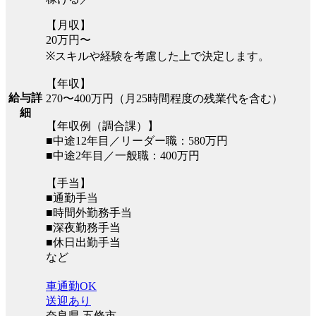
【月収】
20万円〜
※スキルや経験を考慮した上で決定します。
【年収】
給与詳
270〜400万円（月25時間程度の残業代を含む）
細
【年収例（調合課）】
■中途12年目／リーダー職：580万円
■中途2年目／一般職：400万円
【手当】
■通勤手当
■時間外勤務手当
■深夜勤務手当
■休日出勤手当
など
車通勤OK
送迎あり
奈良県 五條市