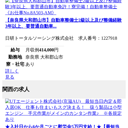
【奈良県大和郡山市】自動車整備士2級以上及び整備経験
3年以上、要普通自動車...
日研トータルソーシング株式会社 求人番号：1227918
給与
月収例
414,000
円
勤務地
奈良県 大和郡山市
寮・社宅
あり
詳しく
見る
関西の求人
★入社日から6か月ごとに慰労金5万円支給！★【最短当