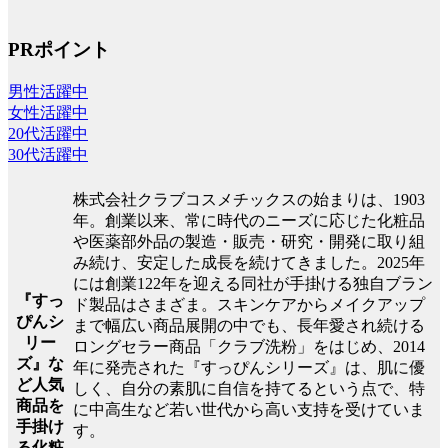
PRポイント
男性活躍中
女性活躍中
20代活躍中
30代活躍中
株式会社クラブコスメチックスの始まりは、1903
年。創業以来、常に時代のニーズに応じた化粧品
や医薬部外品の製造・販売・研究・開発に取り組
み続け、安定した成長を続けてきました。2025年
には創業122年を迎える同社が手掛ける独自ブラン
『すっ
ド製品はさまざま。スキンケアからメイクアップ
ぴんシ
まで幅広い商品展開の中でも、長年愛され続ける
リー
ロングセラー商品「クラブ洗粉」をはじめ、2014
ズ』な
年に発売された『すっぴんシリーズ』は、肌に優
ど人気
しく、自分の素肌に自信を持てるという点で、特
商品を
に中高生など若い世代から高い支持を受けていま
手掛け
す。
る化粧