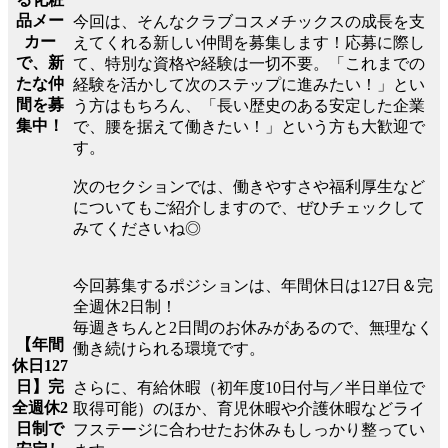
品メー
今回は、そんなクラブコスメチックスの成長を支
カー
えてくれる新しい仲間を募集します！応募に際し
で、新
て、特別な資格や経験は一切不要。「これまでの
たな仲
経験を活かして次のステップに進みたい！」とい
間を募
う方はもちろん、「長い歴史のある安定した企業
集中！
で、腰を据えて働きたい！」という方も大歓迎で
す。
次のセクションでは、働きやすさや福利厚生など
についてもご紹介しますので、ぜひチェックして
みてくださいね◎
今回募集するポジションは、年間休日は127日＆完
全週休2日制！
毎週きちんと2日間のお休みがあるので、無理なく
【年間
働き続けられる環境です。
休日127
日】完
さらに、有給休暇（初年度10日付与／半日単位で
全週休2
取得可能）のほか、育児休暇や介護休暇などライ
日制で
フステージに合わせたお休みもしっかり整ってい