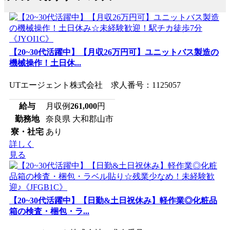
【20~30代活躍中】【月収26万円可】ユニットバス製造の
機械操作！土日休...
UTエージェント株式会社 求人番号：1125057
給与
月収例
261,000
円
勤務地
奈良県 大和郡山市
寮・社宅
あり
詳しく
見る
【20~30代活躍中】【日勤&土日祝休み】軽作業◎化粧品
箱の検査・梱包・ラ...