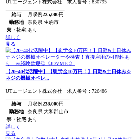
UTエージェント株式会社 求人番号：830795
給与
月収例
225,000
円
勤務地
奈良県 生駒市
寮・社宅
あり
詳しく
見る
【20~40代活躍中】【慰労金10万円！】日勤&土日休み☆
ネジの機械オペレ...
UTエージェント株式会社 求人番号：726486
給与
月収例
238,000
円
勤務地
奈良県 大和郡山市
寮・社宅
あり
詳しく
見る