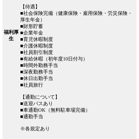
【待遇】
■社会保険完備（健康保険・雇用保険・労災保険・
厚生年金）
■財形貯蓄
福利厚
■企業年金
生
■育児休暇制度
■介護休暇制度
■社員割引制度
■有給休暇（初年度10日付与）
■時間外勤務手当
■深夜勤務手当
■休日出勤手当
■社員旅行
【通勤について】
■送迎バスあり
■車通勤OK（無料駐車場完備）
■通勤手当
※各規定あり