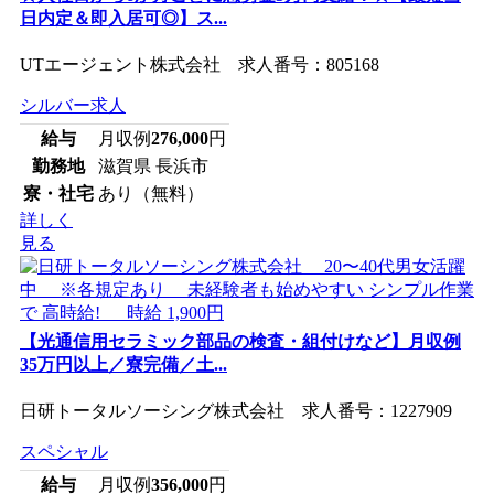
日内定＆即入居可◎】ス...
UTエージェント株式会社 求人番号：805168
シルバー求人
給与
月収例
276,000
円
勤務地
滋賀県 長浜市
寮・社宅
あり（無料）
詳しく
見る
【光通信用セラミック部品の検査・組付けなど】月収例
35万円以上／寮完備／土...
日研トータルソーシング株式会社 求人番号：1227909
スペシャル
給与
月収例
356,000
円