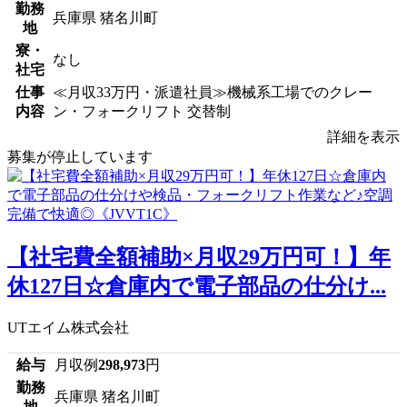
勤務
兵庫県 猪名川町
地
寮・
なし
社宅
仕事
≪月収33万円・派遣社員≫機械系工場でのクレー
内容
ン・フォークリフト 交替制
詳細を表示
募集が停止しています
【社宅費全額補助×月収29万円可！】年
休127日☆倉庫内で電子部品の仕分け...
UTエイム株式会社
給与
月収例
298,973
円
勤務
兵庫県 猪名川町
地