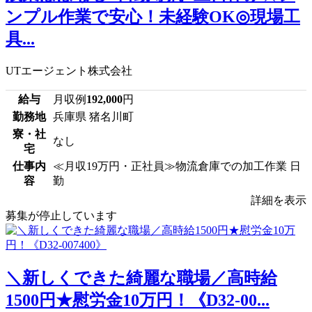
ンプル作業で安心！未経験OK◎現場工
具...
UTエージェント株式会社
給与
月収例
192,000
円
勤務地
兵庫県 猪名川町
寮・社
なし
宅
仕事内
≪月収19万円・正社員≫物流倉庫での加工作業 日
容
勤
詳細を表示
募集が停止しています
＼新しくできた綺麗な職場／高時給
1500円★慰労金10万円！《D32-00...