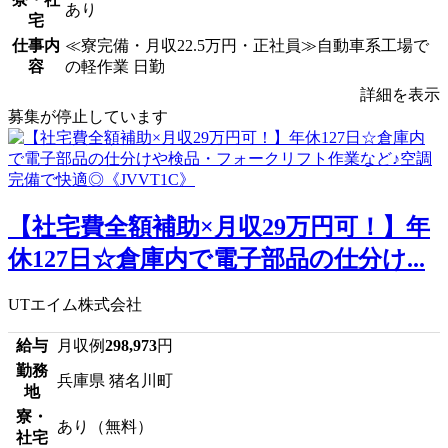
あり
宅
仕事内
≪寮完備・月収22.5万円・正社員≫自動車系工場で
容
の軽作業 日勤
詳細を表示
募集が停止しています
【社宅費全額補助×月収29万円可！】年
休127日☆倉庫内で電子部品の仕分け...
UTエイム株式会社
給与
月収例
298,973
円
勤務
兵庫県 猪名川町
地
寮・
あり（無料）
社宅