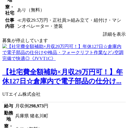
寮・
あり（無料）
社宅
仕事
≪月収29.5万円・正社員≫組み立て・組付け・マシ
内容
ンオペレーター・塗装
詳細を表示
募集が停止しています
【社宅費全額補助×月収29万円可！】年
休127日☆倉庫内で電子部品の仕分け...
UTエイム株式会社
給与
月収例
298,973
円
勤務
兵庫県 猪名川町
地
寮・