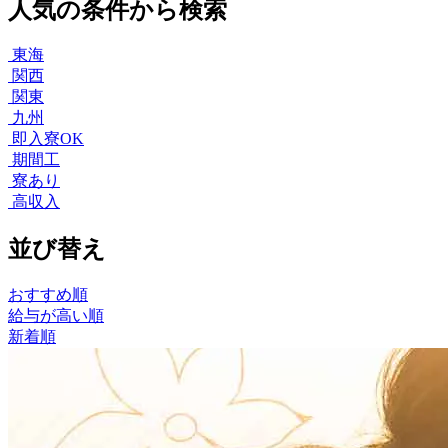
人気の条件から検索
東海
関西
関東
九州
即入寮OK
期間工
寮あり
高収入
並び替え
おすすめ順
給与が高い順
新着順