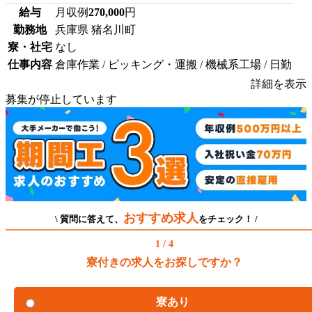
給与
月収例
270,000
円
勤務地
兵庫県 猪名川町
寮・社宅
なし
仕事内容
倉庫作業 / ピッキング・運搬 / 機械系工場 / 日勤
詳細を表示
募集が停止しています
おすすめ求人
\ 質問に答えて、
をチェック！ /
1 / 4
寮付きの求人をお探しですか？
寮あり