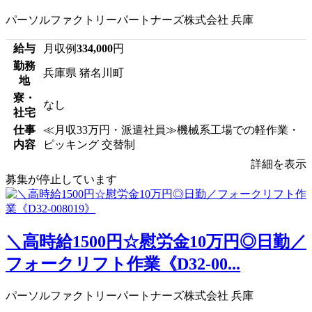
パーソルファクトリーパートナーズ株式会社 兵庫
給与
月収例
334,000
円
勤務
兵庫県 猪名川町
地
寮・
なし
社宅
仕事
≪月収33万円・派遣社員≫機械系工場での軽作業・
内容
ピッキング 交替制
詳細を表示
募集が停止しています
＼高時給1500円☆慰労金10万円◎日勤／
フォークリフト作業《D32-00...
パーソルファクトリーパートナーズ株式会社 兵庫