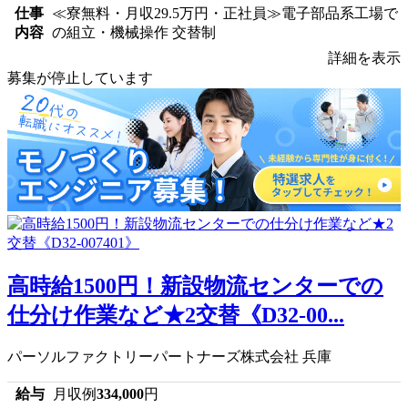
仕事
≪寮無料・月収29.5万円・正社員≫電子部品系工場で
内容
の組立・機械操作 交替制
詳細を表示
募集が停止しています
高時給1500円！新設物流センターでの
仕分け作業など★2交替《D32-00...
パーソルファクトリーパートナーズ株式会社 兵庫
給与
月収例
334,000
円