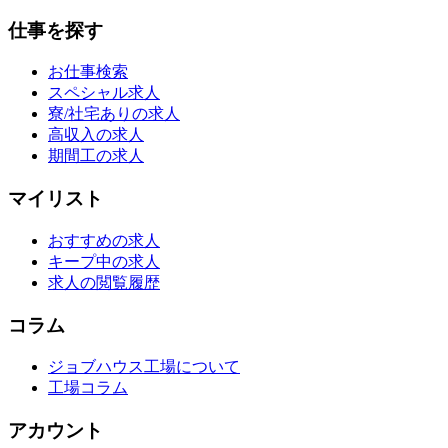
仕事を探す
お仕事検索
スペシャル求人
寮/社宅ありの求人
高収入の求人
期間工の求人
マイリスト
おすすめの求人
キープ中の求人
求人の閲覧履歴
コラム
ジョブハウス工場について
工場コラム
アカウント