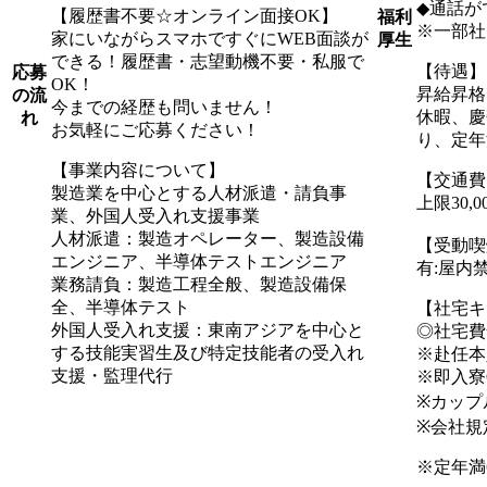
◆通話が
【履歴書不要☆オンライン面接OK】
福利
※一部社
家にいながらスマホですぐにWEB面談が
厚生
できる！履歴書・志望動機不要・私服で
【待遇】
応募
OK！
昇給昇格
の流
今までの経歴も問いません！
休暇、慶
れ
お気軽にご応募ください！
り、定年
【事業内容について】
【交通費
製造業を中心とする人材派遣・請負事
上限30,
業、外国人受入れ支援事業
人材派遣：製造オペレーター、製造設備
【受動喫
エンジニア、半導体テストエンジニア
有:屋内
業務請負：製造工程全般、製造設備保
全、半導体テスト
【社宅キ
外国人受入れ支援：東南アジアを中心と
◎社宅費
する技能実習生及び特定技能者の受入れ
※赴任本
支援・監理代行
※即入寮
※カップ
※会社規
※定年満