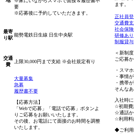
地
※家にいながらスマホで面接＆履歴書不
ます。
要
※応募後に予約していただきます。
正社員登
交通費支
社会保険
最寄
能勢電鉄日生線 日生中央駅
研修あり
り駅
制服貸与
＜新制度
交通
ご応募か
上限30,000円まで支給 ※会社規定有り
費
・スマホ
・事情が
大量募集
・携帯が
急募
そんなあ
履歴書不要
入社時に
【応募方法】
☆初期費
「Webで応募」「電話で応募」ボタンよ
☆通話か
りご応募をお願いいたします。
☆利用料
その後、お電話にて面接のお時間を調整
いたします。
◆ご利用