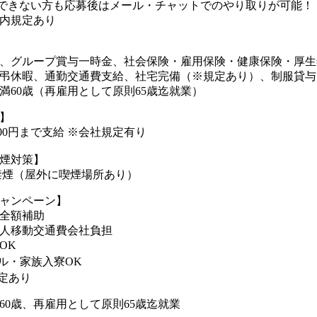
できない方も応募後はメール・チャットでのやり取りが可能！
内規定あり
、グループ賞与一時金、社会保険・雇用保険・健康保険・厚生
弔休暇、通勤交通費支給、社宅完備（※規定あり）、制服貸与
満60歳（再雇用として原則65歳迄就業）
】
000円まで支給 ※会社規定有り
煙対策】
禁煙（屋外に喫煙場所あり）
ャンペーン】
全額補助
人移動交通費会社負担
OK
ル・家族入寮OK
定あり
60歳、再雇用として原則65歳迄就業