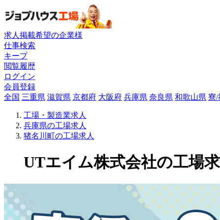
求人掲載希望の企業様
仕事検索
キープ
閲覧履歴
ログイン
会員登録
全国
三重県
滋賀県
京都府
大阪府
兵庫県
奈良県
和歌山県
寮
工場・製造業求人
兵庫県の工場求人
猪名川町の工場求人
UTエイム株式会社の工場求人(1