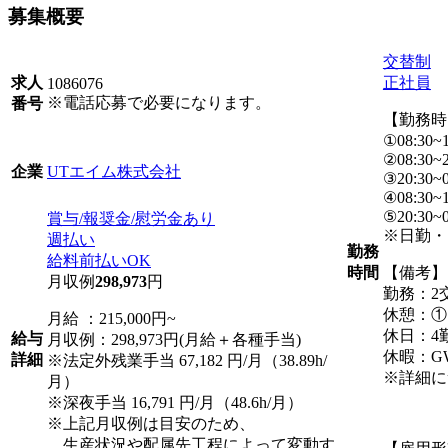
募集概要
交替制
正社員
求人
1086076
※電話応募で必要になります。
番号
【勤務時
①08:30~1
②08:30~2
UTエイム株式会社
企業
③20:30~0
④08:30~1
⑤20:30~0
賞与/報奨金/慰労金あり
※日勤・
週払い
勤務
給料前払いOK
【備考】
時間
月収例
298,973
円
勤務：2
休憩：①1
月給 ：215,000円~
休日：4
給与
月収例：298,973円(月給＋各種手当)
休暇：G
詳細
※法定外残業手当 67,182 円/月（38.89h/
※詳細に
月）
※深夜手当 16,791 円/月（48.6h/月）
※上記月収例は目安のため、
生産状況や配属先工程によって変動す