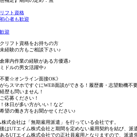
態補足】期間の定め：無
リフト資格
初心者も歓迎
歓迎
クリフト資格をお持ちの方
未経験の方もご相談下さい♪
倉庫内作業の経験がある方優遇♪
ミドルの男女活躍中♪
不要☆オンライン面接OK》
がらスマホですぐにWEB面談ができる！履歴書・志望動機不要
経歴も問いません！
ご応募ください！
！休日が多い方がいい！など
希望の働き方をお聞かせください♪
ム株式会社は「無期雇用派遣」を行っている会社です。
後はUTエイム株式会社と期間を定めない雇用契約を結び、派
あるUTエイム株式会社での正社員雇用となりますので、派遣