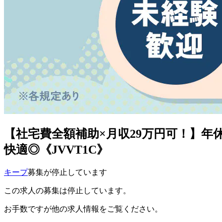
【社宅費全額補助×月収29万円可！】年
快適◎《JVVT1C》
キープ
募集が停止しています
この求人の募集は停止しています。
お手数ですが他の求人情報をご覧ください。