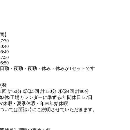
間】
7:30
0:40
8:40
7:50
5:50
日勤・夜勤・夜勤・休み・休みが1セットです
交替
回 計60分 ②③5回 計130分 ④⑤4回 計80分
勤2休/工場カレンダーに準ずる/年間休日127日
W休暇・夏季休暇・年末年始休暇
ついては面談時にご説明させていただきます。