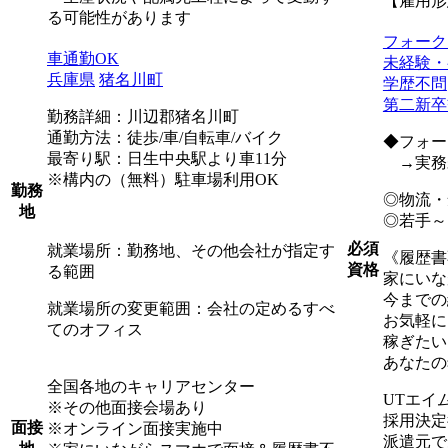
【雇用形
る可能性があります
フォーク
車通勤OK
未経験・
兵庫県
猪名川町
学歴不問
第二新卒
勤務詳細：川辺郡猪名川町
通勤方法：徒歩/車/自転車/バイク
◆フォー
最寄り駅：日生中央駅より車11分
→実務
※構内の（無料）駐車場利用OK
勤務
◎物流・
地
◎若手～
必須
就業場所：勤務地、その他会社が指定す
《履歴書
資格
る範囲
家にいな
今までの
就業場所の変更範囲：会社の定めるすべ
お気軽に
てのオフィス
稼ぎたい
あなたの
全国各地のキャリアセンター
UTエイ
※その他面接会場あり
採用決定
面接
※オンライン面接実施中
派遣元で