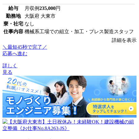
給与
月収例
235,000
円
勤務地
大阪府 大東市
寮・社宅
なし
仕事内容
機械系工場での組立・加工・プレス製造スタッフ
詳細を表示
＼最短45秒で完了／
応募へ進む
詳しく
見る