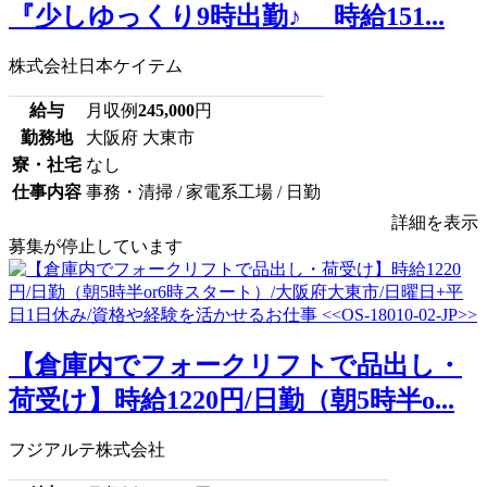
『少しゆっくり9時出勤♪ 時給151...
株式会社日本ケイテム
給与
月収例
245,000
円
勤務地
大阪府 大東市
寮・社宅
なし
仕事内容
事務・清掃 / 家電系工場 / 日勤
詳細を表示
募集が停止しています
【倉庫内でフォークリフトで品出し・
荷受け】時給1220円/日勤（朝5時半o...
フジアルテ株式会社