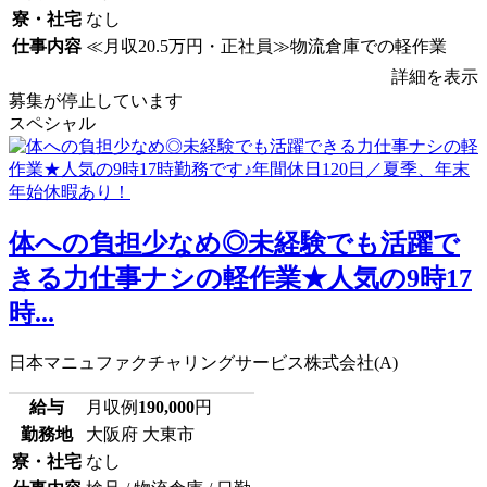
寮・社宅
なし
仕事内容
≪月収20.5万円・正社員≫物流倉庫での軽作業
詳細を表示
募集が停止しています
スペシャル
体への負担少なめ◎未経験でも活躍で
きる力仕事ナシの軽作業★人気の9時17
時...
日本マニュファクチャリングサービス株式会社(A)
給与
月収例
190,000
円
勤務地
大阪府 大東市
寮・社宅
なし