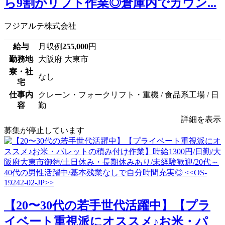
ら9割がリフト作業◎倉庫内でカウン...
フジアルテ株式会社
給与
月収例
255,000
円
勤務地
大阪府 大東市
寮・社
なし
宅
仕事内
クレーン・フォークリフト・重機 / 食品系工場 / 日
容
勤
詳細を表示
募集が停止しています
【20〜30代の若手世代活躍中】【プラ
イベート重視派にオススメ♪お米・パ