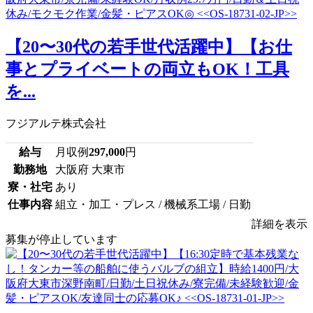
【20〜30代の若手世代活躍中】【お仕
事とプライベートの両立もOK！工具
を...
フジアルテ株式会社
給与
月収例
297,000
円
勤務地
大阪府 大東市
寮・社宅
あり
仕事内容
組立・加工・プレス / 機械系工場 / 日勤
詳細を表示
募集が停止しています