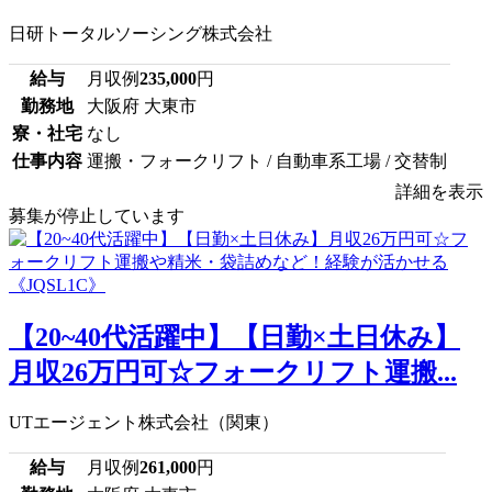
日研トータルソーシング株式会社
給与
月収例
235,000
円
勤務地
大阪府 大東市
寮・社宅
なし
仕事内容
運搬・フォークリフト / 自動車系工場 / 交替制
詳細を表示
募集が停止しています
【20~40代活躍中】【日勤×土日休み】
月収26万円可☆フォークリフト運搬...
UTエージェント株式会社（関東）
給与
月収例
261,000
円