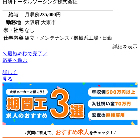
日研トータルソーシング株式会社
給与
月収例
235,000
円
勤務地
大阪府 大東市
寮・社宅
なし
仕事内容
組立・メンテナンス / 機械系工場 / 日勤
詳細を表示
＼最短45秒で完了／
応募へ進む
詳しく
見る
おすすめ求人
\ 質問に答えて、
をチェック！ /