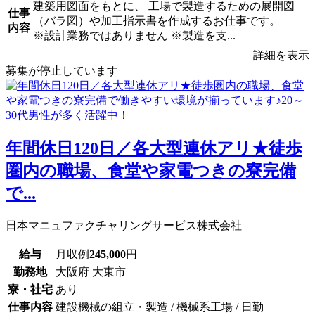
建築用図面をもとに、 工場で製造するための展開図
仕事
（バラ図）や加工指示書を作成するお仕事です。
内容
※設計業務ではありません ※製造を支...
詳細を表示
募集が停止しています
年間休日120日／各大型連休アリ★徒歩
圏内の職場、食堂や家電つきの寮完備
で...
日本マニュファクチャリングサービス株式会社
給与
月収例
245,000
円
勤務地
大阪府 大東市
寮・社宅
あり
仕事内容
建設機械の組立・製造 / 機械系工場 / 日勤