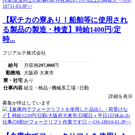
【駅チカの寮あり！船舶等に使用され
る製品の製造・検査】時給1400円/定
時...
フジアルテ株式会社
給与
月収例
297,000
円
勤務地
大阪府 大東市
寮・社宅
あり
仕事内容
組立・検品 / 機械系工場 / 日勤
詳細を表示
募集が停止しています