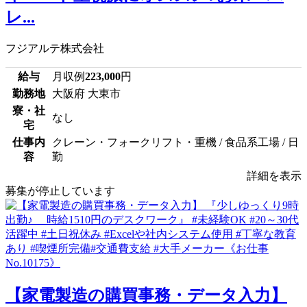
レ...
フジアルテ株式会社
給与
月収例
223,000
円
勤務地
大阪府 大東市
寮・社
なし
宅
仕事内
クレーン・フォークリフト・重機 / 食品系工場 / 日
容
勤
詳細を表示
募集が停止しています
【家電製造の購買事務・データ入力】