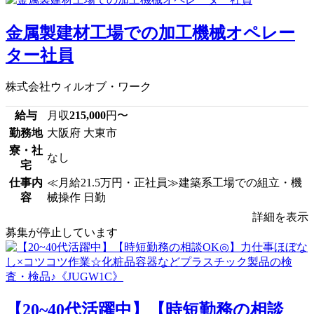
金属製建材工場での加工機械オペレー
ター社員
株式会社ウィルオブ・ワーク
給与
月収
215,000
円〜
勤務地
大阪府 大東市
寮・社
なし
宅
仕事内
≪月給21.5万円・正社員≫建築系工場での組立・機
容
械操作 日勤
詳細を表示
募集が停止しています
【20~40代活躍中】【時短勤務の相談