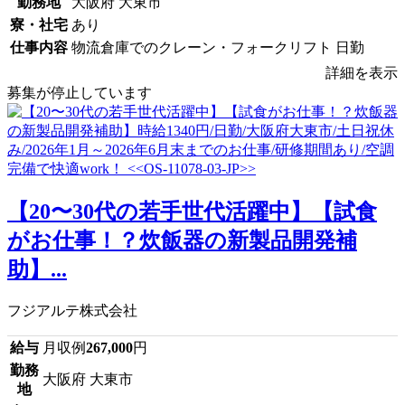
勤務地
大阪府 大東市
寮・社宅
あり
仕事内容
物流倉庫でのクレーン・フォークリフト 日勤
詳細を表示
募集が停止しています
【20〜30代の若手世代活躍中】【試食
がお仕事！？炊飯器の新製品開発補
助】...
フジアルテ株式会社
給与
月収例
267,000
円
勤務
大阪府 大東市
地