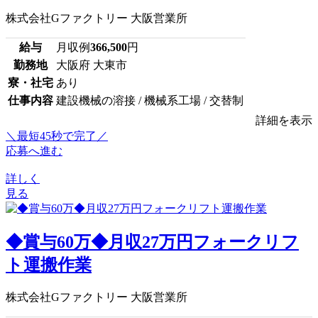
株式会社Gファクトリー 大阪営業所
給与
月収例
366,500
円
勤務地
大阪府 大東市
寮・社宅
あり
仕事内容
建設機械の溶接 / 機械系工場 / 交替制
詳細を表示
＼最短45秒で完了／
応募へ進む
詳しく
見る
◆賞与60万◆月収27万円フォークリフ
ト運搬作業
株式会社Gファクトリー 大阪営業所