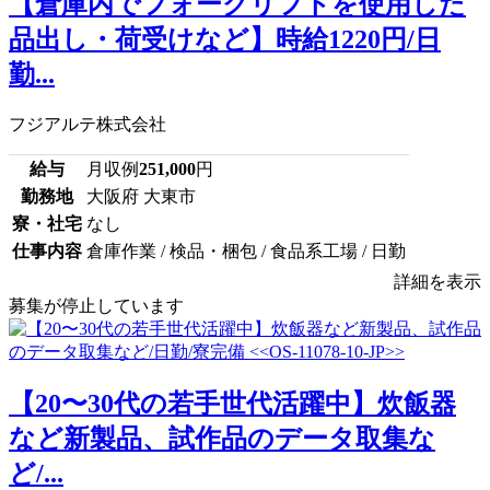
【倉庫内でフォークリフトを使用した
品出し・荷受けなど】時給1220円/日
勤...
フジアルテ株式会社
給与
月収例
251,000
円
勤務地
大阪府 大東市
寮・社宅
なし
仕事内容
倉庫作業 / 検品・梱包 / 食品系工場 / 日勤
詳細を表示
募集が停止しています
【20〜30代の若手世代活躍中】炊飯器
など新製品、試作品のデータ取集な
ど/...