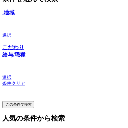
地域
選択
こだわり
給与/職種
選択
条件クリア
この条件で検索
人気の条件から検索