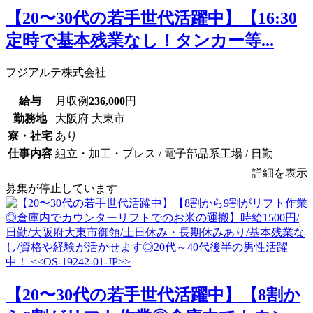
【20〜30代の若手世代活躍中】【16:30
定時で基本残業なし！タンカー等...
フジアルテ株式会社
給与
月収例
236,000
円
勤務地
大阪府 大東市
寮・社宅
あり
仕事内容
組立・加工・プレス / 電子部品系工場 / 日勤
詳細を表示
募集が停止しています
【20〜30代の若手世代活躍中】【8割か