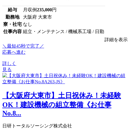
給与
月収例
235,000
円
勤務地
大阪府 大東市
寮・社宅
なし
仕事内容
組立・メンテナンス / 機械系工場 / 日勤
詳細を表示
＼最短45秒で完了／
応募へ進む
詳しく
見る
【大阪府大東市】土日祝休み！未経験
OK！建設機械の組立整備《お仕事
No.8...
日研トータルソーシング株式会社