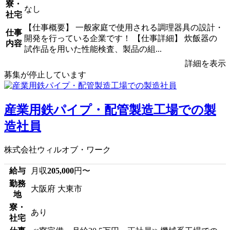
寮・
なし
社宅
【仕事概要】 一般家庭で使用される調理器具の設計・
仕事
開発を行っている企業です！ 【仕事詳細】 炊飯器の
内容
試作品を用いた性能検査、製品の組...
詳細を表示
募集が停止しています
産業用鉄パイプ・配管製造工場での製
造社員
株式会社ウィルオブ・ワーク
給与
月収
205,000
円〜
勤務
大阪府 大東市
地
寮・
あり
社宅