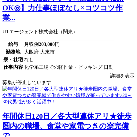
OK◎】力仕事ほぼなし×コツコツ作
業...
UTエージェント株式会社（関東）
給与
月収例
203,000
円
勤務地
大阪府 大東市
寮・社宅
なし
仕事内容
化学系工場での軽作業・ピッキング 日勤
詳細を表示
募集が停止しています
年間休日120日／各大型連休アリ★徒歩
圏内の職場、食堂や家電つきの寮完備
で...