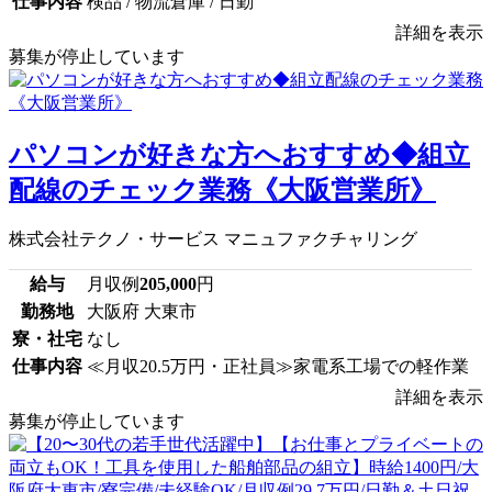
仕事内容
検品 / 物流倉庫 / 日勤
詳細を表示
募集が停止しています
パソコンが好きな方へおすすめ◆組立
配線のチェック業務《大阪営業所》
株式会社テクノ・サービス マニュファクチャリング
給与
月収例
205,000
円
勤務地
大阪府 大東市
寮・社宅
なし
仕事内容
≪月収20.5万円・正社員≫家電系工場での軽作業
詳細を表示
募集が停止しています