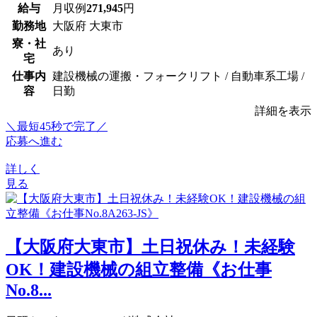
給与
月収例
271,945
円
勤務地
大阪府 大東市
寮・社
あり
宅
仕事内
建設機械の運搬・フォークリフト / 自動車系工場 /
容
日勤
詳細を表示
＼最短45秒で完了／
応募へ進む
詳しく
見る
【大阪府大東市】土日祝休み！未経験
OK！建設機械の組立整備《お仕事
No.8...