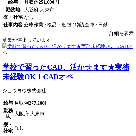
給与
月収例
251,000
円
勤務地
大阪府 大東市
寮・社宅
なし
仕事内容
倉庫作業 / 検品・梱包 / 物流倉庫 / 日勤
詳細を表示
募集が停止しています
学校で習ったCAD、活かせます★実務
未経験OK！CADオペ
ショウヨウ株式会社
給与
月収例
277,200
円
勤務
大阪府 大東市
地
寮・
なし
社宅