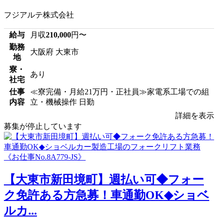
フジアルテ株式会社
給与
月収
210,000
円〜
勤務
大阪府 大東市
地
寮・
あり
社宅
仕事
≪寮完備・月給21万円・正社員≫家電系工場での組
内容
立・機械操作 日勤
詳細を表示
募集が停止しています
【大東市新田境町】週払い可◆フォー
ク免許ある方急募！車通勤OK◆ショベ
ルカ...