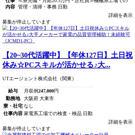
仕事
≪寮完備・月給20.5万円・正社員≫機械系工場での
内容
管理・清掃・事務 日勤
詳細を表示
募集が停止しています
【20~30代活躍中】【年休127日】土日祝
休み☆PCスキルが活かせる♪大...
UTエージェント株式会社（関東）
給与
月収例
247,000
円
勤務地
大阪府 大東市
寮・社宅
なし
仕事内容
家電系工場での検査・検品 日勤
詳細を表示
募集が停止しています