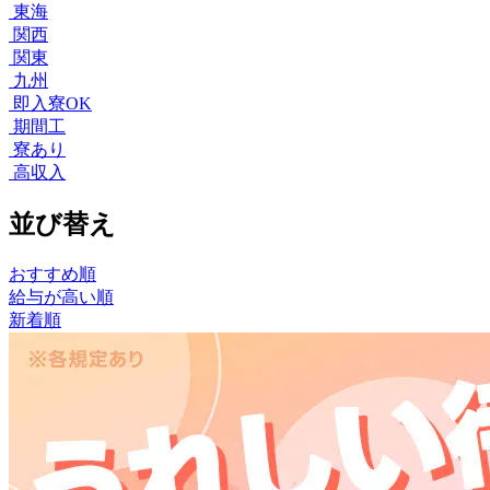
東海
関西
関東
九州
即入寮OK
期間工
寮あり
高収入
並び替え
おすすめ順
給与が高い順
新着順