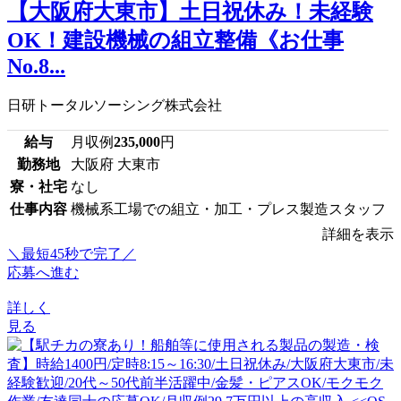
【大阪府大東市】土日祝休み！未経験
OK！建設機械の組立整備《お仕事
No.8...
日研トータルソーシング株式会社
給与
月収例
235,000
円
勤務地
大阪府 大東市
寮・社宅
なし
仕事内容
機械系工場での組立・加工・プレス製造スタッフ
詳細を表示
＼最短45秒で完了／
応募へ進む
詳しく
見る