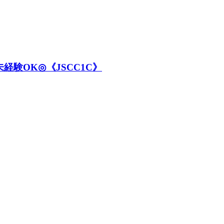
験OK◎《JSCC1C》