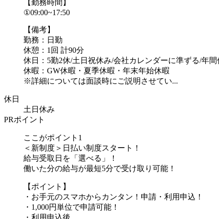
【勤務時間】
①09:00~17:50
【備考】
勤務：日勤
休憩：1回 計90分
休日：5勤2休/土日祝休み/会社カレンダーに準ずる/年間休
休暇：GW休暇・夏季休暇・年末年始休暇
※詳細については面談時にご説明させてい...
休日
土日休み
PRポイント
ここがポイント1
＜新制度＞日払い制度スタート！
給与受取日を「選べる」！
働いた分の給与が最短5分で受け取り可能！
【ポイント】
・お手元のスマホからカンタン！申請・利用申込！
・1,000円単位で申請可能！
・利用申込後、...