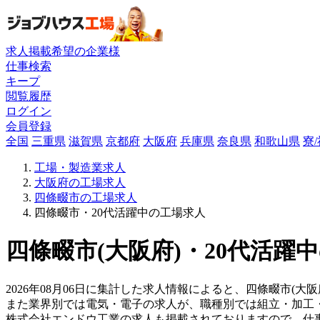
求人掲載希望の企業様
仕事検索
キープ
閲覧履歴
ログイン
会員登録
全国
三重県
滋賀県
京都府
大阪府
兵庫県
奈良県
和歌山県
寮
工場・製造業求人
大阪府の工場求人
四條畷市の工場求人
四條畷市・20代活躍中の工場求人
四條畷市(大阪府)・20代活躍
2026年08月06日に集計した求人情報によると、四條畷市(大
また業界別では電気・電子の求人が、職種別では組立・加工
株式会社エンドウ工業の求人も掲載されておりますので、仕