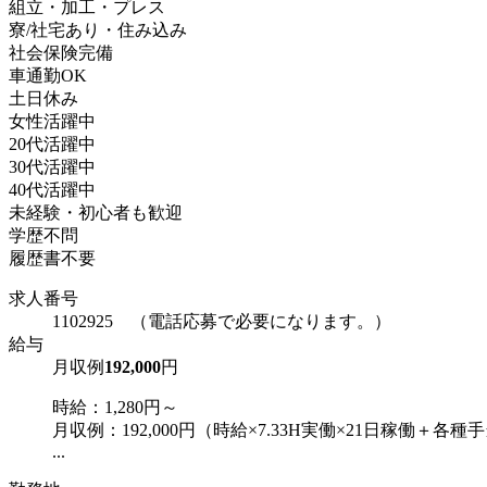
組立・加工・プレス
寮/社宅あり・住み込み
社会保険完備
車通勤OK
土日休み
女性活躍中
20代活躍中
30代活躍中
40代活躍中
未経験・初心者も歓迎
学歴不問
履歴書不要
求人番号
1102925 （電話応募で必要になります。）
給与
月収例
192,000
円
時給：1,280円～
月収例：192,000円（時給×7.33H実働×21日稼働＋各種
...