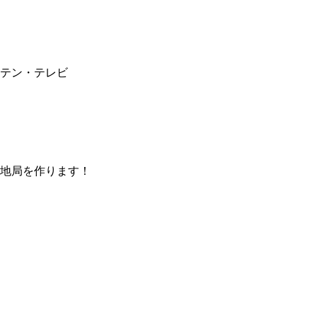
テン・テレビ
地局を作ります！