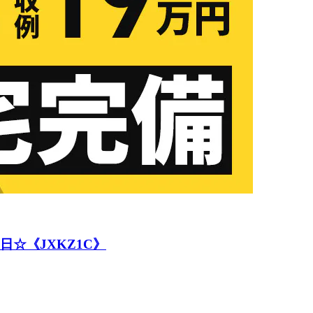
☆《JXKZ1C》