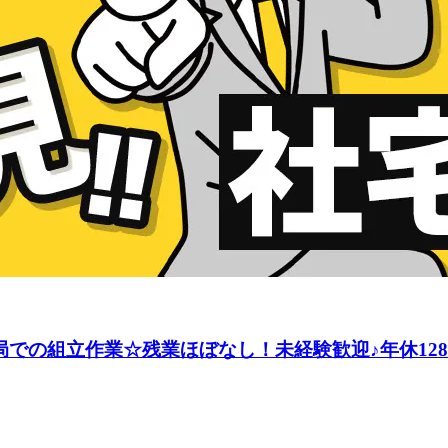
局での組立作業☆残業ほぼなし！未経験歓迎♪年休128日