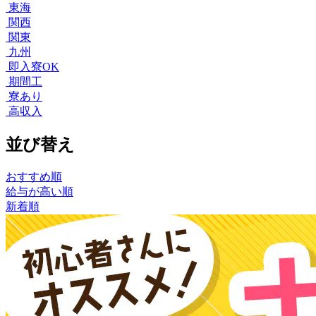
東海
関西
関東
九州
即入寮OK
期間工
寮あり
高収入
並び替え
おすすめ順
給与が高い順
新着順