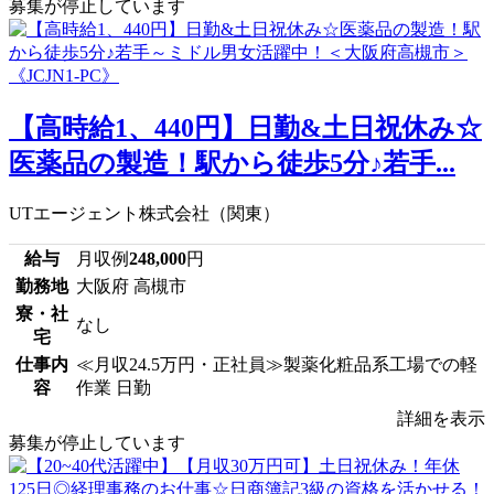
募集が停止しています
【高時給1、440円】日勤&土日祝休み☆
医薬品の製造！駅から徒歩5分♪若手...
UTエージェント株式会社（関東）
給与
月収例
248,000
円
勤務地
大阪府 高槻市
寮・社
なし
宅
仕事内
≪月収24.5万円・正社員≫製薬化粧品系工場での軽
容
作業 日勤
詳細を表示
募集が停止しています