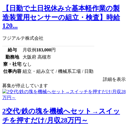
【日勤で土日祝休み☆基本軽作業の製
造装置用センサーの組立・検査】時給
120...
フジアルテ株式会社
給与
月収例
183,000
円
勤務地
大阪府 高槻市
寮・社宅
なし
仕事内容
組立・組み立て / 機械系工場 / 日勤
詳細を表示
募集が停止しています
2交代/鉄の塊を機械へセット→スイッ
チを押すだけ/月収28万円～