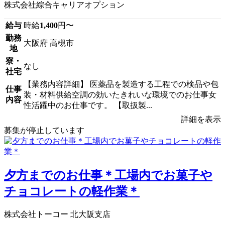
株式会社綜合キャリアオプション
給与
時給
1,400
円〜
勤務
大阪府 高槻市
地
寮・
なし
社宅
【業務内容詳細】 医薬品を製造する工程での検品や包
仕事
装・材料供給空調の効いたきれいな環境でのお仕事女
内容
性活躍中のお仕事です。 【取扱製...
詳細を表示
募集が停止しています
夕方までのお仕事＊工場内でお菓子や
チョコレートの軽作業＊
株式会社トーコー 北大阪支店