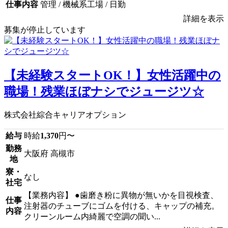
仕事内容
管理 / 機械系工場 / 日勤
詳細を表示
募集が停止しています
【未経験スタートOK！】女性活躍中の
職場！残業ほぼナシでジュージツ☆
株式会社綜合キャリアオプション
給与
時給
1,370
円〜
勤務
大阪府 高槻市
地
寮・
なし
社宅
【業務内容】 ●歯磨き粉に異物が無いかを目視検査、
仕事
注射器のチューブにゴムを付ける、キャップの補充。
内容
クリーンルーム内綺麗で空調の聞い...