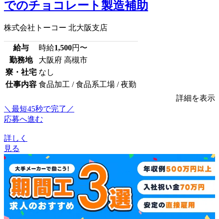
でのチョコレート製造補助
株式会社トーコー 北大阪支店
給与
時給
1,500
円〜
勤務地
大阪府 高槻市
寮・社宅
なし
仕事内容
食品加工 / 食品系工場 / 夜勤
詳細を表示
＼最短45秒で完了／
応募へ進む
詳しく
見る