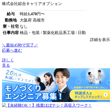
株式会社綜合キャリアオプション
給与
時給
1,470
円〜
勤務地
大阪府 高槻市
寮・社宅
なし
仕事内容
検品・包装 / 製薬化粧品系工場 / 日勤
詳細を表示
＼最短45秒で完了／
応募へ進む
詳しく
見る