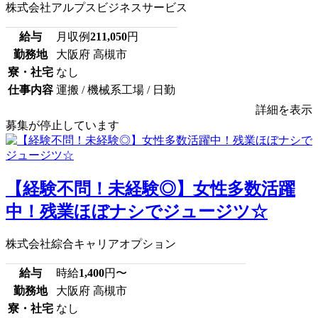
株式会社アルプスビジネスサービス
給与
月収例
211,050
円
勤務地
大阪府 高槻市
寮・社宅
なし
仕事内容
運搬 / 機械系工場 / 日勤
詳細を表示
募集が停止しています
【経験不問！未経験◎】女性多数活躍
中！残業ほぼナシでジュージツ☆
株式会社綜合キャリアオプション
給与
時給
1,400
円〜
勤務地
大阪府 高槻市
寮・社宅
なし