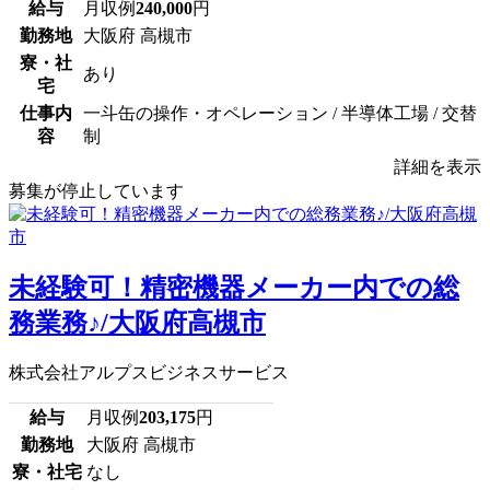
給与
月収例
240,000
円
勤務地
大阪府 高槻市
寮・社
あり
宅
仕事内
一斗缶の操作・オペレーション / 半導体工場 / 交替
容
制
詳細を表示
募集が停止しています
未経験可！精密機器メーカー内での総
務業務♪/大阪府高槻市
株式会社アルプスビジネスサービス
給与
月収例
203,175
円
勤務地
大阪府 高槻市
寮・社宅
なし