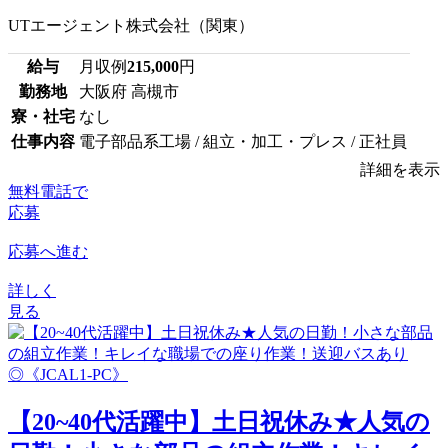
UTエージェント株式会社（関東）
給与
月収例
215,000
円
勤務地
大阪府 高槻市
寮・社宅
なし
仕事内容
電子部品系工場 / 組立・加工・プレス / 正社員
詳細を表示
無料電話で
応募
応募へ進む
詳しく
見る
【20~40代活躍中】土日祝休み★人気の