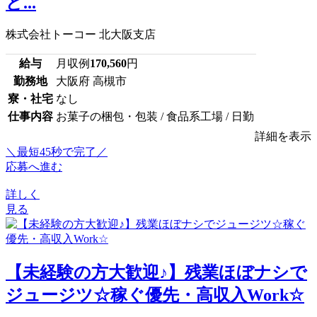
ど...
株式会社トーコー 北大阪支店
給与
月収例
170,560
円
勤務地
大阪府 高槻市
寮・社宅
なし
仕事内容
お菓子の梱包・包装 / 食品系工場 / 日勤
詳細を表示
＼最短45秒で完了／
応募へ進む
詳しく
見る
【未経験の方大歓迎♪】残業ほぼナシで
ジュージツ☆稼ぐ優先・高収入Work☆