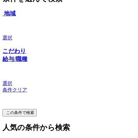
地域
選択
こだわり
給与/職種
選択
条件クリア
この条件で検索
人気の条件から検索