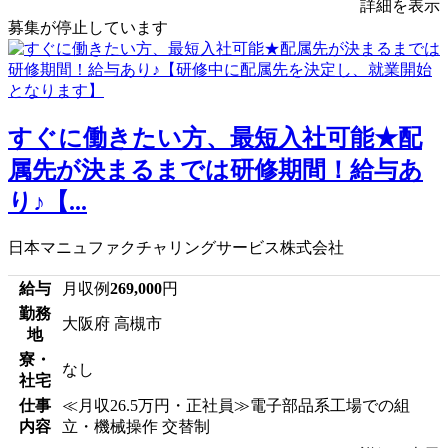
詳細を表示
募集が停止しています
すぐに働きたい方、最短入社可能★配
属先が決まるまでは研修期間！給与あ
り♪【...
日本マニュファクチャリングサービス株式会社
給与
月収例
269,000
円
勤務
大阪府 高槻市
地
寮・
なし
社宅
仕事
≪月収26.5万円・正社員≫電子部品系工場での組
内容
立・機械操作 交替制