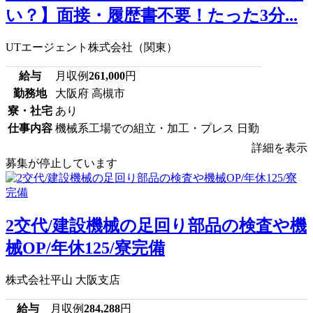
い？】面接・履歴書不要！たった3分...
UTエージェント株式会社（関東）
給与
月収例
261,000
円
勤務地
大阪府 高槻市
寮・社宅
あり
仕事内容
機械系工場での組立・加工・プレス 日勤
詳細を表示
募集が停止しています
2交代/建設機械の足回り部品の検査や機
械OP/年休125/寮完備
株式会社平山 大阪支店
給与
月収例
284,288
円