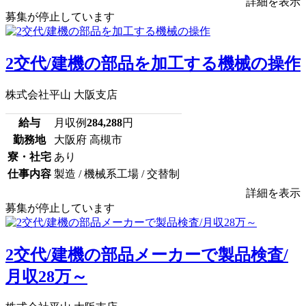
詳細を表示
募集が停止しています
2交代/建機の部品を加工する機械の操作
株式会社平山 大阪支店
給与
月収例
284,288
円
勤務地
大阪府 高槻市
寮・社宅
あり
仕事内容
製造 / 機械系工場 / 交替制
詳細を表示
募集が停止しています
2交代/建機の部品メーカーで製品検査/
月収28万～