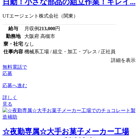
日勤！小さな部品の組立作業！キレイ...
UTエージェント株式会社（関東）
給与
月収例
213,000
円
勤務地
大阪府 高槻市
寮・社宅
なし
仕事内容
機械系工場 / 組立・加工・プレス / 正社員
詳細を表示
無料電話で
応募
応募へ進む
詳しく
見る
☆夜勤専属☆大手お菓子メーカー工場