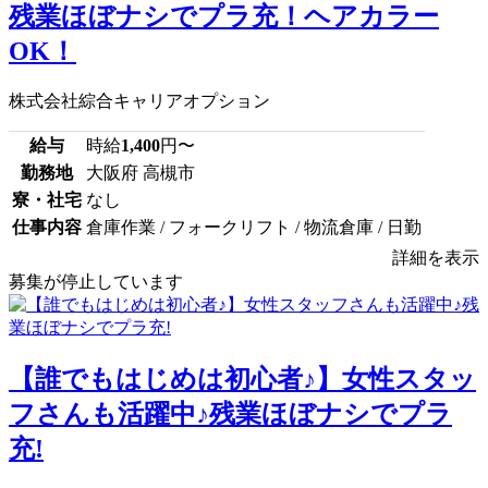
残業ほぼナシでプラ充！ヘアカラー
OK！
株式会社綜合キャリアオプション
給与
時給
1,400
円〜
勤務地
大阪府 高槻市
寮・社宅
なし
仕事内容
倉庫作業 / フォークリフト / 物流倉庫 / 日勤
詳細を表示
募集が停止しています
【誰でもはじめは初心者♪】女性スタッ
フさんも活躍中♪残業ほぼナシでプラ
充!