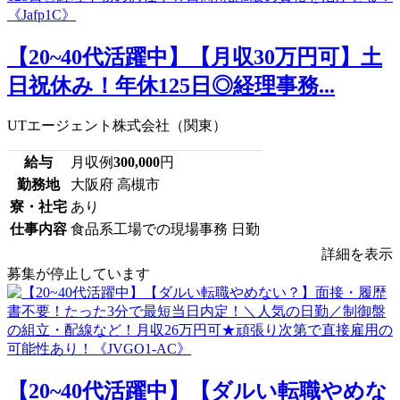
【20~40代活躍中】【月収30万円可】土
日祝休み！年休125日◎経理事務...
UTエージェント株式会社（関東）
給与
月収例
300,000
円
勤務地
大阪府 高槻市
寮・社宅
あり
仕事内容
食品系工場での現場事務 日勤
詳細を表示
募集が停止しています
【20~40代活躍中】【ダルい転職やめな