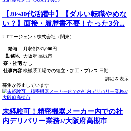
【20~40代活躍中】【ダルい転職やめな
い？】面接・履歴書不要！たった3分...
UTエージェント株式会社（関東）
給与
月収例
231,000
円
勤務地
大阪府 高槻市
寮・社宅
なし
仕事内容
機械系工場での組立・加工・プレス 日勤
詳細を表示
募集が停止しています
未経験可！精密機器メーカー内での社
内デリバリー業務♪/大阪府高槻市