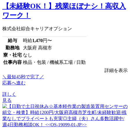
【未経験OK！】残業ほぼナシ！高収入
ワーク！
株式会社綜合キャリアオプション
給与
時給
1,470
円〜
勤務地
大阪府 高槻市
寮・社宅
なし
仕事内容
検品・包装 / 機械系工場 / 日勤
詳細を表示
＼最短45秒で完了／
応募へ進む
詳しく
見る