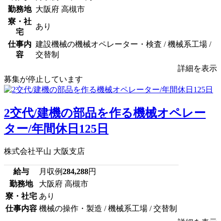
勤務地
大阪府 高槻市
寮・社
あり
宅
仕事内
建設機械の機械オペレーター・検査 / 機械系工場 /
容
交替制
詳細を表示
募集が停止しています
2交代/建機の部品を作る機械オペレー
ター/年間休日125日
株式会社平山 大阪支店
給与
月収例
284,288
円
勤務地
大阪府 高槻市
寮・社宅
あり
仕事内容
機械の操作・製造 / 機械系工場 / 交替制