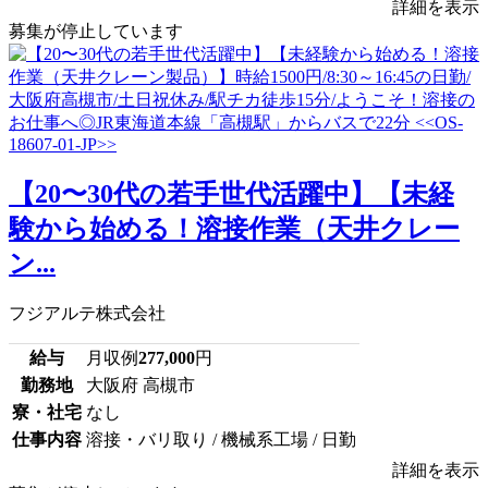
詳細を表示
募集が停止しています
【20〜30代の若手世代活躍中】【未経
験から始める！溶接作業（天井クレー
ン...
フジアルテ株式会社
給与
月収例
277,000
円
勤務地
大阪府 高槻市
寮・社宅
なし
仕事内容
溶接・バリ取り / 機械系工場 / 日勤
詳細を表示