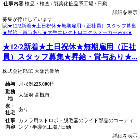
仕事内容
検品・検査 / 製薬化粧品系工場 / 日勤
詳細を表示
募集が停止しています
★12/2新着★土日祝休★無期雇用（正社
員）スタッフ募集★昇給・賞与あり★...
株式会社FMC 大阪営業所
給与
月収例
225,000
円
勤務
大阪府 高槻市
地
寮・
あり
社宅
仕事
カメラ用ストロボ・脱毛器のライト部品のコーティ
内容
ング / 半導体工場 / 日勤
詳細を表示