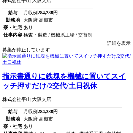
株式会社平山 大阪支店
給与
月収例
284,288
円
勤務地
大阪府 高槻市
寮・社宅
あり
仕事内容
検査・製造 / 機械系工場 / 交替制
詳細を表示
募集が停止しています
指示書通りに鉄塊を機械に置いてスイ
ッチ押すだけ/2交代/土日祝休
株式会社平山 大阪支店
給与
月収例
284,288
円
勤務地
大阪府 高槻市
寮・社宅
あり