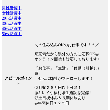
男性活躍中
女性活躍中
20代活躍中
30代活躍中
40代活躍中
50代活躍中
＼＊住み込みOKのお仕事です！＊／
寮完備だから県外の方のご応募OK◎
オンライン面接も対応しております♪
「お仕事」「生活」「移動（引越し）
費」
アピールポイン
ぜんぶ弊社がフォローします！
ト
◎月収２８万円以上可能！
◎キレイな福利厚生施設を完備！
◎土日祝休み＆長期休暇あり
◎年間休日１２５日