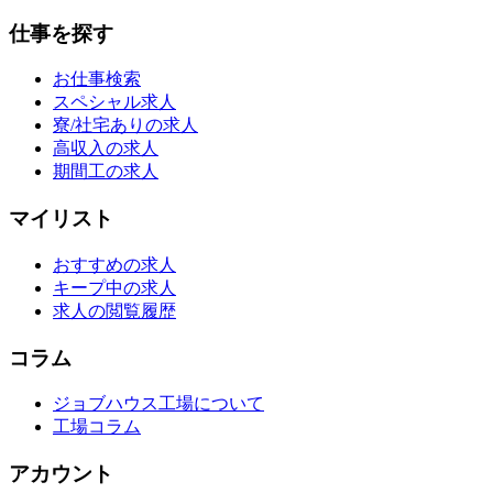
仕事を探す
お仕事検索
スペシャル求人
寮/社宅ありの求人
高収入の求人
期間工の求人
マイリスト
おすすめの求人
キープ中の求人
求人の閲覧履歴
コラム
ジョブハウス工場について
工場コラム
アカウント