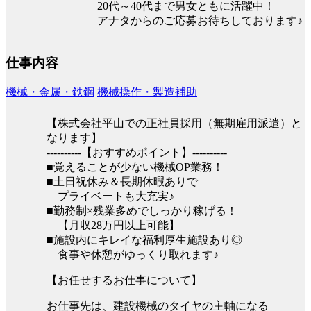
20代～40代まで男女ともに活躍中！
アナタからのご応募お待ちしております♪
仕事内容
機械・金属・鉄鋼
機械操作・製造補助
【株式会社平山での正社員採用（無期雇用派遣）と
なります】
----------【おすすめポイント】----------
■覚えることが少ない機械OP業務！
■土日祝休み＆長期休暇ありで
プライベートも大充実♪
■勤務制×残業多めでしっかり稼げる！
【月収28万円以上可能】
■施設内にキレイな福利厚生施設あり◎
食事や休憩がゆっくり取れます♪
【お任せするお仕事について】
お仕事先は、建設機械のタイヤの主軸になる