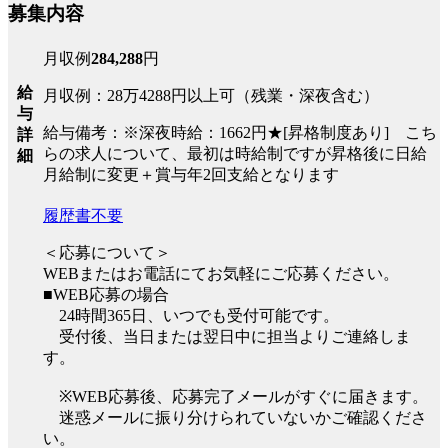
募集内容
月収例
284,288
円
給
月収例：28万4288円以上可（残業・深夜含む）
与
給与備考：※深夜時給：1662円★[昇格制度あり] こち
詳
らの求人について、最初は時給制ですが昇格後に日給
細
月給制に変更＋賞与年2回支給となります
履歴書不要
＜応募について＞
WEBまたはお電話にてお気軽にご応募ください。
■WEB応募の場合
24時間365日、いつでも受付可能です。
受付後、当日または翌日中に担当よりご連絡しま
す。
※WEB応募後、応募完了メールがすぐに届きます。
迷惑メールに振り分けられていないかご確認くださ
い。