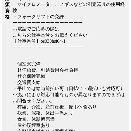
・マイクロメーター、ノギスなどの測定器具の使用経
須
験
資
・フォークリフトの免許
格
ーーーーーーーーーーーーーーー
お電話でご応募の際は
こちらの仕事番号をお伝えください。
【仕事番号】os038hsi04-1
ーーーーーーーーーーーーーーー
・個室寮完備
・赴任旅費、引越費用会社負担
・社会保険完備
・交通費支給
・平山では給与前払い可（日払い・週払いも対応可）
※拠点により対応可能なものが異なりますのでまずは
お問合せください。
・有給、介護、産前産後、慶弔休暇あり
・残業、深夜、休出手当あり
・食堂、休憩所完備
・屋外喫煙室あり