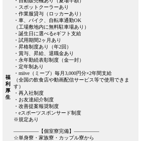
・自動販売機あり（夏場半額）
・スポットクーラーあり
・作業服貸与（ロッカーあり）
・車、バイク、自転車通勤OK
（工場敷地内に無料駐車場あり）
・誕生日に選べるeギフト支給
・試用期間2ヶ月あり
・昇格制度あり（年2回）
・賞与、昇給、退職金あり
・永年勤続表彰制度（金一封）
・定年制あり
・miive（ミーブ）毎月3,000円分×2年間支給
福
（全国の飲食店や動画配信サービス等で使用できま
利
す）
厚
・再入社制度
生
・お友達紹介制度
・改善提案報奨制度
・eスポーツスポンサード制度
※規定あり
―――――【個室寮完備】―――――
☆単身寮・家族寮・カップル寮から