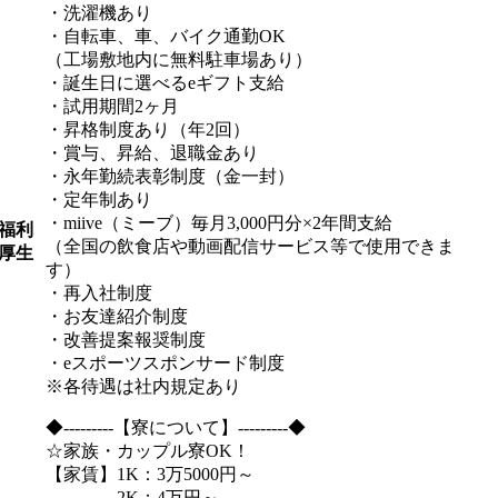
・洗濯機あり
・自転車、車、バイク通勤OK
（工場敷地内に無料駐車場あり）
・誕生日に選べるeギフト支給
・試用期間2ヶ月
・昇格制度あり（年2回）
・賞与、昇給、退職金あり
・永年勤続表彰制度（金一封）
・定年制あり
・miive（ミーブ）毎月3,000円分×2年間支給
福利
（全国の飲食店や動画配信サービス等で使用できま
厚生
す）
・再入社制度
・お友達紹介制度
・改善提案報奨制度
・eスポーツスポンサード制度
※各待遇は社内規定あり
◆---------【寮について】---------◆
☆家族・カップル寮OK！
【家賃】1K：3万5000円～
2K：4万円～