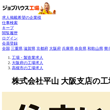
求人掲載希望の企業様
仕事検索
キープ
閲覧履歴
ログイン
会員登録
全国
三重県
滋賀県
京都府
大阪府
兵庫県
奈良県
和歌山県
寮
工場・製造業求人
大阪府の工場求人
高槻市の工場求人
株式会社平山 大阪支店の工場求人