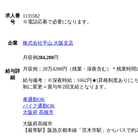
求人番
1135582
※電話応募で必要になります。
号
株式会社平山 大阪支店
企業
月収例
284,288
円
月収例：28万4288円（残業・深夜含む）＊残業時
給与詳
細
給与備考：※深夜時給：1662円★[昇格制度あり
制に変更＋賞与年2回支給となります。
車通勤OK
バイク通勤OK
大阪府
高槻市
大阪府高槻市
【最寄駅】阪急京都本線「茨木市駅」からバスで約