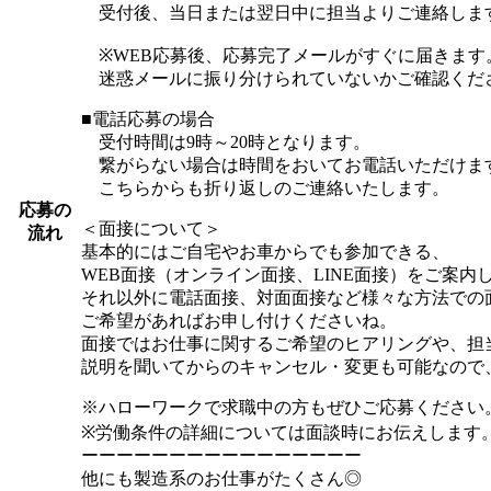
受付後、当日または翌日中に担当よりご連絡しま
※WEB応募後、応募完了メールがすぐに届きます
迷惑メールに振り分けられていないかご確認くだ
■電話応募の場合
受付時間は9時～20時となります。
繋がらない場合は時間をおいてお電話いただけま
こちらからも折り返しのご連絡いたします。
応募の
＜面接について＞
流れ
基本的にはご自宅やお車からでも参加できる、
WEB面接（オンライン面接、LINE面接）をご案内
それ以外に電話面接、対面面接など様々な方法での
ご希望があればお申し付けくださいね。
面接ではお仕事に関するご希望のヒアリングや、担
説明を聞いてからのキャンセル・変更も可能なので
※ハローワークで求職中の方もぜひご応募ください
※労働条件の詳細については面談時にお伝えします
ーーーーーーーーーーーーーーーー
他にも製造系のお仕事がたくさん◎