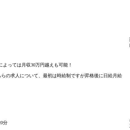
間によっては月収30万円越えも可能！
]こちらの求人について、最初は時給制ですが昇格後に日給月給
20分