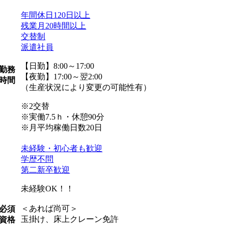
年間休日120日以上
残業月20時間以上
交替制
派遣社員
【日勤】8:00～17:00
勤務
【夜勤】17:00～翌2:00
時間
（生産状況により変更の可能性有）
※2交替
※実働7.5ｈ・休憩90分
※月平均稼働日数20日
未経験・初心者も歓迎
学歴不問
第二新卒歓迎
未経験OK！！
＜あれば尚可＞
必須
玉掛け、床上クレーン免許
資格