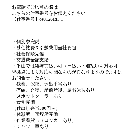
ーーーーーーーーーーーーーーー
お電話でご応募の際は
こちらの仕事番号をお伝えください。
【仕事番号】os0126ad1-1
ーーーーーーーーーーーーーーー
・個別寮完備
・赴任旅費＆引越費用当社負担
・社会保険完備
・交通費全額支給
・平山では給与前払い可（日払い・週払いも対応可）
※拠点により対応可能なものが異なりますのでまずは
お問合せください。
・残業、深夜、休出手当あり
・有給、介護、産前産後、慶弔休暇あり
・スポットクーラーあり
・食堂完備
（仕出し弁当380円～）
・休憩所、喫煙所完備
・作業着貸与（ロッカーあり）
・シャワー室あり