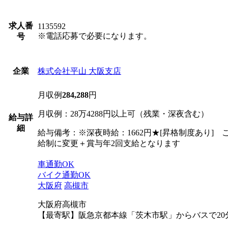
求人番
1135592
※電話応募で必要になります。
号
株式会社平山 大阪支店
企業
月収例
284,288
円
月収例：28万4288円以上可（残業・深夜含む）
給与詳
細
給与備考：※深夜時給：1662円★[昇格制度あり
給制に変更＋賞与年2回支給となります
車通勤OK
バイク通勤OK
大阪府
高槻市
大阪府高槻市
【最寄駅】阪急京都本線「茨木市駅」からバスで20