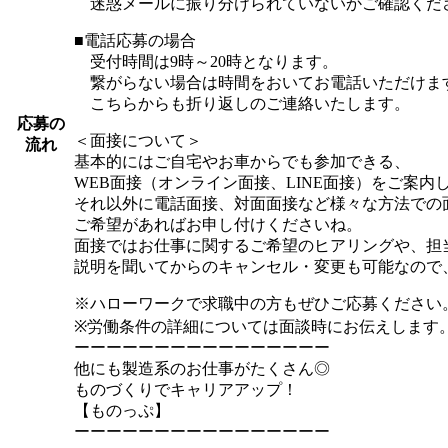
迷惑メールに振り分けられていないかご確認くだ
■電話応募の場合
受付時間は9時～20時となります。
繋がらない場合は時間をおいてお電話いただけま
こちらからも折り返しのご連絡いたします。
応募の
＜面接について＞
流れ
基本的にはご自宅やお車からでも参加できる、
WEB面接（オンライン面接、LINE面接）をご案内
それ以外に電話面接、対面面接など様々な方法での
ご希望があればお申し付けくださいね。
面接ではお仕事に関するご希望のヒアリングや、担
説明を聞いてからのキャンセル・変更も可能なので
※ハローワークで求職中の方もぜひご応募ください
※労働条件の詳細については面談時にお伝えします
ーーーーーーーーーーーーーーーー
他にも製造系のお仕事がたくさん◎
ものづくりでキャリアアップ！
【ものっぷ】
ーーーーーーーーーーーーーーーー