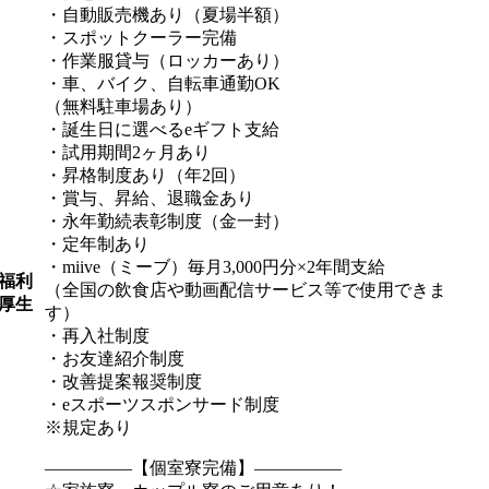
・自動販売機あり（夏場半額）
・スポットクーラー完備
・作業服貸与（ロッカーあり）
・車、バイク、自転車通勤OK
（無料駐車場あり）
・誕生日に選べるeギフト支給
・試用期間2ヶ月あり
・昇格制度あり（年2回）
・賞与、昇給、退職金あり
・永年勤続表彰制度（金一封）
・定年制あり
・miive（ミーブ）毎月3,000円分×2年間支給
福利
（全国の飲食店や動画配信サービス等で使用できま
厚生
す）
・再入社制度
・お友達紹介制度
・改善提案報奨制度
・eスポーツスポンサード制度
※規定あり
―――――【個室寮完備】―――――