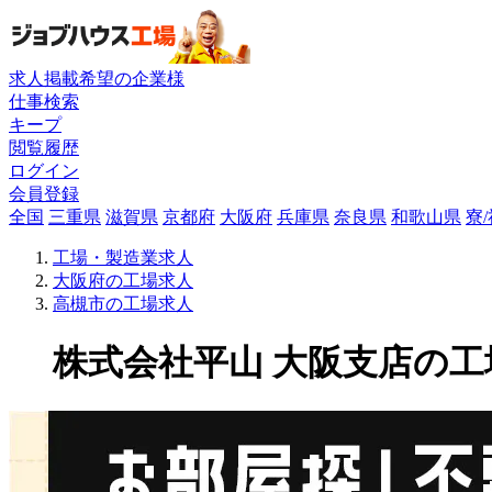
求人掲載希望の企業様
仕事検索
キープ
閲覧履歴
ログイン
会員登録
全国
三重県
滋賀県
京都府
大阪府
兵庫県
奈良県
和歌山県
寮
工場・製造業求人
大阪府の工場求人
高槻市の工場求人
株式会社平山 大阪支店の工場求人