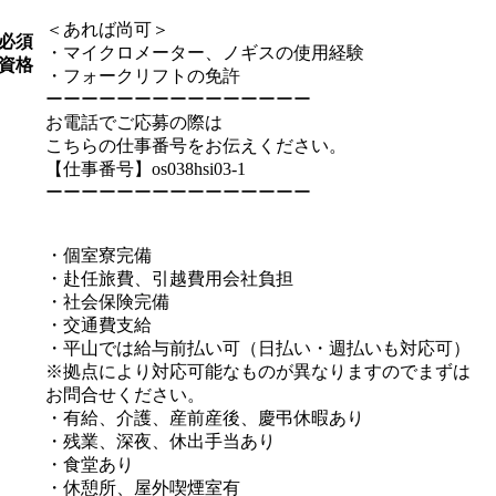
＜あれば尚可＞
必須
・マイクロメーター、ノギスの使用経験
資格
・フォークリフトの免許
ーーーーーーーーーーーーーーー
お電話でご応募の際は
こちらの仕事番号をお伝えください。
【仕事番号】os038hsi03-1
ーーーーーーーーーーーーーーー
・個室寮完備
・赴任旅費、引越費用会社負担
・社会保険完備
・交通費支給
・平山では給与前払い可（日払い・週払いも対応可）
※拠点により対応可能なものが異なりますのでまずは
お問合せください。
・有給、介護、産前産後、慶弔休暇あり
・残業、深夜、休出手当あり
・食堂あり
・休憩所、屋外喫煙室有