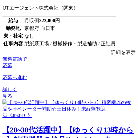
UTエージェント株式会社（関東）
給与
月収例
223,000
円
勤務地
京都府 向日市
寮・社宅
なし
仕事内容
製紙系工場 / 機械操作・製造補助 / 正社員
詳細を表示
無料電話で
応募
応募へ進む
詳しく
見る
【20~30代活躍中】【ゆっくり13時から