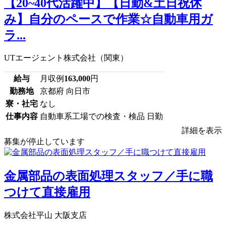
【20~40代活躍中】【日勤&土日祝休
み】自分のペースで作業☆自動車用ガ
ラ...
UTエージェント株式会社（関東）
給与
月収例
163,000
円
勤務地
京都府 向日市
寮・社宅
なし
仕事内容
自動車系工場での検査・検品 日勤
詳細を表示
募集が停止しています
金属部品の表面処理スタッフ／手に職
つけて直接雇用
株式会社平山 大阪支店