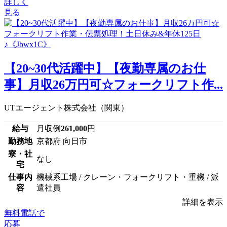
詳しく
見る
【20~30代活躍中】【夜勤専属のお仕
事】月収26万円可☆フォークリフト作...
UTエージェント株式会社（関東）
給与
月収例
261,000
円
勤務地
京都府 向日市
寮・社
なし
宅
仕事内
機械系工場 / クレーン・フォークリフト・重機 / 派
容
遣社員
詳細を表示
無料電話で
応募