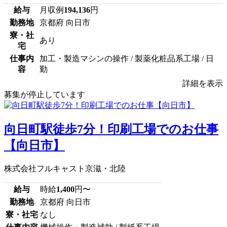
給与
月収例
194,136
円
勤務地
京都府 向日市
寮・社
あり
宅
仕事内
加工・製造マシンの操作 / 製薬化粧品系工場 / 日
容
勤
詳細を表示
募集が停止しています
向日町駅徒歩7分！印刷工場でのお仕事
【向日市】
株式会社フルキャスト京滋・北陸
給与
時給
1,400
円〜
勤務地
京都府 向日市
寮・社宅
なし