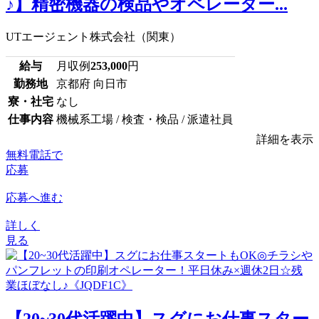
♪】精密機器の検品やオペレーター...
UTエージェント株式会社（関東）
給与
月収例
253,000
円
勤務地
京都府 向日市
寮・社宅
なし
仕事内容
機械系工場 / 検査・検品 / 派遣社員
詳細を表示
無料電話で
応募
応募へ進む
詳しく
見る
【20~30代活躍中】スグにお仕事スター