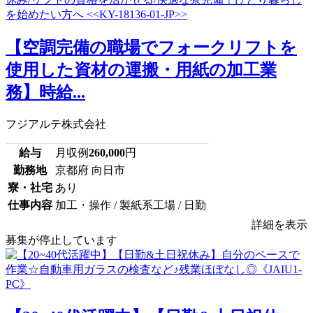
【空調完備の職場でフォークリフトを
使用した資材の運搬・用紙の加工業
務】時給...
フジアルテ株式会社
給与
月収例
260,000
円
勤務地
京都府 向日市
寮・社宅
あり
仕事内容
加工・操作 / 製紙系工場 / 日勤
詳細を表示
募集が停止しています