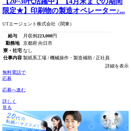
【20~30代活躍中】【4月末までの期間
限定★】印刷物の製造オペレーター♪...
UTエージェント株式会社（関東）
給与
月収例
223,000
円
勤務地
京都府 向日市
寮・社宅
なし
仕事内容
製紙系工場 / 機械操作・製造補助 / 正社員
詳細を表示
無料電話で
応募
応募へ進む
詳しく
見る