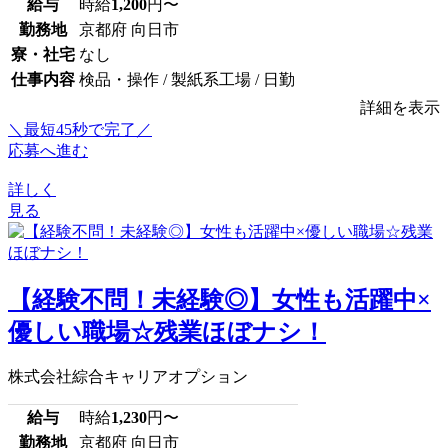
給与
時給
1,200
円〜
勤務地
京都府 向日市
寮・社宅
なし
仕事内容
検品・操作 / 製紙系工場 / 日勤
詳細を表示
＼最短45秒で完了／
応募へ進む
詳しく
見る
【経験不問！未経験◎】女性も活躍中×
優しい職場☆残業ほぼナシ！
株式会社綜合キャリアオプション
給与
時給
1,230
円〜
勤務地
京都府 向日市