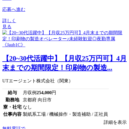
応募へ進む
詳しく
見る
【20~30代活躍中】【月収25万円可】4月
末までの期間限定！印刷物の製造...
UTエージェント株式会社（関東）
給与
月収例
254,000
円
勤務地
京都府 向日市
寮・社宅
なし
仕事内容
製紙系工場 / 機械操作・製造補助 / 正社員
詳細を表示
無料電話で