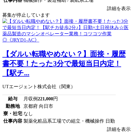
仕事内容
機械操作・製造補助 / 製紙系工場
詳細を表示
募集が停止しています
【ダルい転職やめない？】面接・履歴
書不要！たった3分で最短当日内定！
【駅チ...
UTエージェント株式会社（関東）
給与
月収例
221,000
円
勤務地
京都府 向日市
寮・社宅
なし
仕事内容
製薬化粧品系工場での組立・機械操作 日勤
詳細を表示