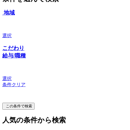
地域
選択
こだわり
給与/職種
選択
条件クリア
この条件で検索
人気の条件から検索