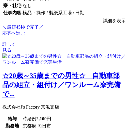
寮・社宅
なし
仕事内容
検品・操作 / 製紙系工場 / 日勤
詳細を表示
＼最短45秒で完了／
応募へ進む
詳しく
見る
☆20歳～35歳までの男性☆ 自動車部
品の組立・組付け／ワンルーム寮完備
で...
株式会社J's Factory 京滋支店
給与
時給例
2,100
円
勤務地
京都府 向日市