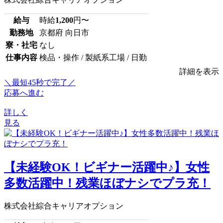
給与
時給
1,200
円〜
勤務地
京都府 向日市
寮・社宅
なし
仕事内容
検品・操作 / 製紙系工場 / 日勤
詳細を表示
＼最短45秒で完了／
応募へ進む
詳しく
見る
【未経験OK！ビギナー活躍中♪】女性
多数活躍中！残業ほぼナシでプラ充！
株式会社綜合キャリアオプション