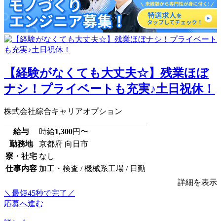
【経験がなくても大丈夫☆】残業ほぼ
ナシ！プライベートも充実♪土日祝休！
株式会社綜合キャリアオプション
給与
時給
1,300
円〜
勤務地
京都府 向日市
寮・社宅
なし
仕事内容
加工・検査 / 機械系工場 / 日勤
詳細を表示
＼最短45秒で完了／
応募へ進む