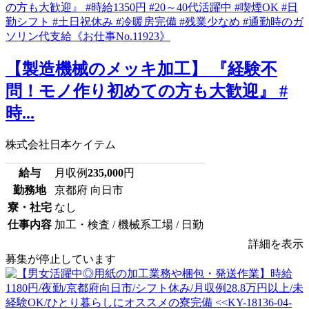
【製造機械のメッキ加工】 『経験不
問！モノ作り初めての方も大歓迎』 #
時...
株式会社日本ケイテム
給与
月収例
235,000
円
勤務地
京都府 向日市
寮・社宅
なし
仕事内容
加工・検査 / 機械系工場 / 日勤
詳細を表示
募集が停止しています