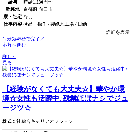
給与
時給
1,230
円〜
勤務地
京都府 向日市
寮・社宅
なし
仕事内容
検品・操作 / 製紙系工場 / 日勤
詳細を表示
＼最短45秒で完了／
応募へ進む
詳しく
見る
【経験がなくても大丈夫☆】華やか環
境☆女性も活躍中♪残業ほぼナシでジュ
ージツ☆
株式会社綜合キャリアオプション