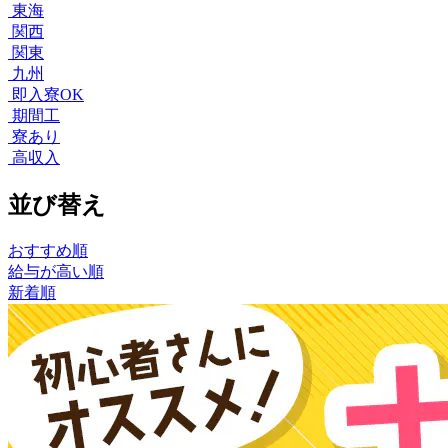
東海
関西
関東
九州
即入寮OK
期間工
寮あり
高収入
並び替え
おすすめ順
給与が高い順
新着順