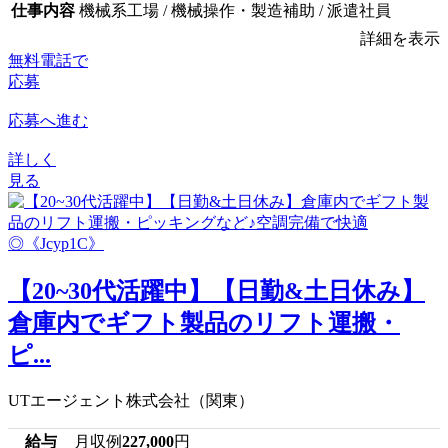
仕事内容
機械系工場 / 機械操作・製造補助 / 派遣社員
詳細を表示
無料電話で
応募
応募へ進む
詳しく
見る
【20~30代活躍中】【日勤&土日休み】
倉庫内でギフト製品のリフト運搬・
ピ...
UTエージェント株式会社（関東）
給与
月収例
227,000
円