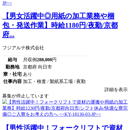
【男女活躍中◎用紙の加工業務や梱
包・発送作業】時給1180円/夜勤/京都
府...
フジアルテ株式会社
給与
月収例
288,000
円
勤務地
京都府 向日市
寮・社宅
あり
仕事内容
加工・検査 / 製紙系工場 / 夜勤
詳細を表示
募集が停止しています
【男性活躍中！フォークリフトで資材