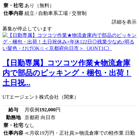
寮・社宅
あり（無料）
仕事内容
組立 / 自動車系工場 / 交替制
詳細を表示
募集が停止しています
【日勤専属】コツコツ作業★物流倉庫
内で部品のピッキング・梱包・出荷！
土日祝...
UTエージェント株式会社（関東）
給与
月収例
192,000
円
勤務地
京都府 向日市
寮・社宅
なし
仕事内容
≪月収19万円・正社員≫物流倉庫での軽作業 日勤