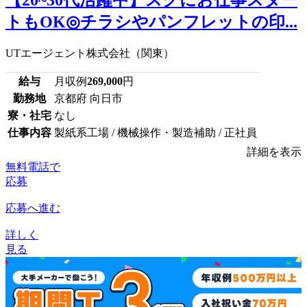
トもOK◎チラシやパンフレットの印...
UTエージェント株式会社（関東）
給与
月収例
269,000
円
勤務地
京都府 向日市
寮・社宅
なし
仕事内容
製紙系工場 / 機械操作・製造補助 / 正社員
詳細を表示
無料電話で
応募
応募へ進む
詳しく
見る