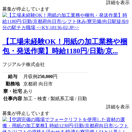
詳細を表示
募集が停止しています
【工場未経験OK！用紙の加工業務や梱
包・発送作業】時給1180円/日勤/京...
フジアルテ株式会社
給与
月収例
250,000
円
勤務地
京都府 向日市
寮・社宅
あり
仕事内容
加工・検査 / 製紙系工場 / 日勤
詳細を表示
募集が停止しています