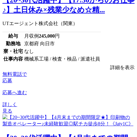
♪】土日休み×残業少なめ☆精...
UTエージェント株式会社（関東）
給与
月収例
245,000
円
勤務地
京都府 向日市
寮・社宅
なし
仕事内容
機械系工場 / 検査・検品 / 派遣社員
詳細を表示
無料電話で
応募
応募へ進む
詳しく
見る