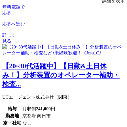
詳細を表示
無料電話で
応募
応募へ進む
詳しく
見る
【20~30代活躍中】【日勤&土日休
み！】分析装置のオペレーター補助・
検査...
UTエージェント株式会社（関東）
給与
月収例
241,000
円
勤務地
京都府 向日市
寮・社宅
なし