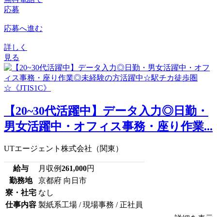
応募
応募へ進む
詳しく
見る
【20~30代活躍中】データ入力◎日勤・
男女活躍中・オフィス事務・座り作業...
UTエージェント株式会社（関東）
給与
月収例
261,000
円
勤務地
京都府 向日市
寮・社宅
なし
仕事内容
製紙系工場 / 現場事務 / 正社員