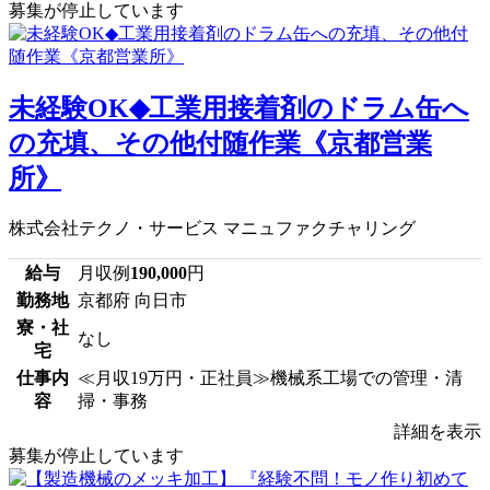
募集が停止しています
未経験OK◆工業用接着剤のドラム缶へ
の充填、その他付随作業《京都営業
所》
株式会社テクノ・サービス マニュファクチャリング
給与
月収例
190,000
円
勤務地
京都府 向日市
寮・社
なし
宅
仕事内
≪月収19万円・正社員≫機械系工場での管理・清
容
掃・事務
詳細を表示
募集が停止しています