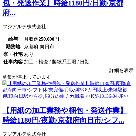
包・発送作業】時給1180円/日勤/京都
府...
フジアルテ株式会社
給与
月収例
250,000
円
勤務地
京都府 向日市
寮・社宅
あり
仕事内容
加工・検査 / 製紙系工場 / 日勤
詳細を表示
募集が停止しています
【用紙の加工業務や梱包・発送作業】
時給1180円/夜勤/京都府向日市/シフ...
フジアルテ株式会社