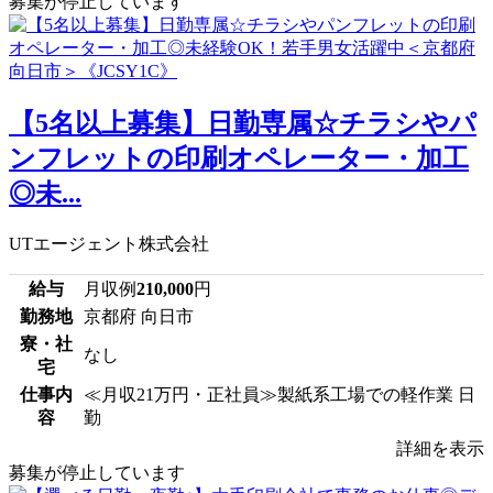
募集が停止しています
【5名以上募集】日勤専属☆チラシやパ
ンフレットの印刷オペレーター・加工
◎未...
UTエージェント株式会社
給与
月収例
210,000
円
勤務地
京都府 向日市
寮・社
なし
宅
仕事内
≪月収21万円・正社員≫製紙系工場での軽作業 日
容
勤
詳細を表示
募集が停止しています