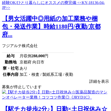
【男女活躍中◎用紙の加工業務や梱
包・発送作業】時給1180円/夜勤/京都
府...
フジアルテ株式会社
給与
月収例
288,000
円
勤務地
京都府 向日市
寮・社宅
あり
仕事内容
加工・検査 / 製紙系工場 / 夜勤
詳細を表示
募集が停止しています
【駅チカ徒歩2分♪】日勤×土日祝休み☆