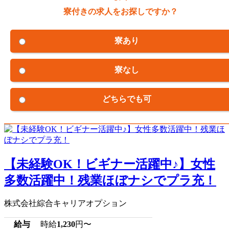
寮付きの求人をお探しですか？
寮あり
寮なし
どちらでも可
【未経験OK！ビギナー活躍中♪】女性
多数活躍中！残業ほぼナシでプラ充！
株式会社綜合キャリアオプション
給与
時給
1,230
円〜