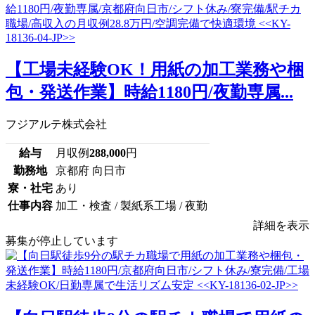
【工場未経験OK！用紙の加工業務や梱
包・発送作業】時給1180円/夜勤専属...
フジアルテ株式会社
給与
月収例
288,000
円
勤務地
京都府 向日市
寮・社宅
あり
仕事内容
加工・検査 / 製紙系工場 / 夜勤
詳細を表示
募集が停止しています