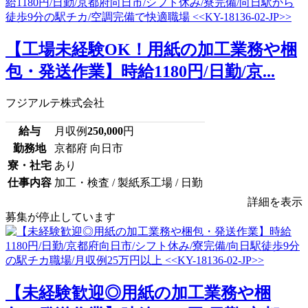
【工場未経験OK！用紙の加工業務や梱
包・発送作業】時給1180円/日勤/京...
フジアルテ株式会社
給与
月収例
250,000
円
勤務地
京都府 向日市
寮・社宅
あり
仕事内容
加工・検査 / 製紙系工場 / 日勤
詳細を表示
募集が停止しています
【未経験歓迎◎用紙の加工業務や梱