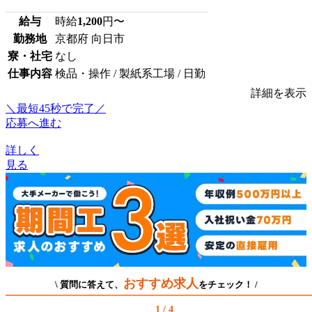
給与
時給
1,200
円〜
勤務地
京都府 向日市
寮・社宅
なし
仕事内容
検品・操作 / 製紙系工場 / 日勤
詳細を表示
＼最短45秒で完了／
応募へ進む
詳しく
見る
おすすめ求人
\ 質問に答えて、
をチェック！ /
1 / 4