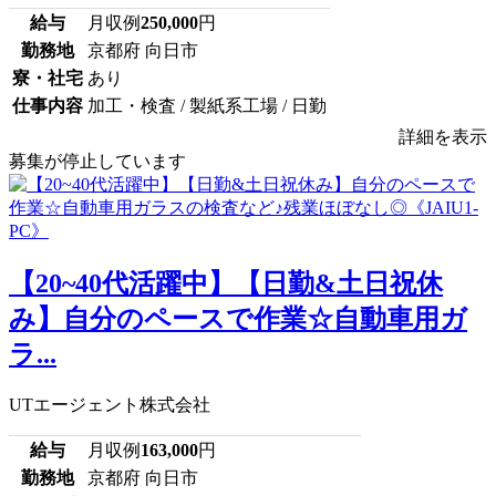
給与
月収例
250,000
円
勤務地
京都府 向日市
寮・社宅
あり
仕事内容
加工・検査 / 製紙系工場 / 日勤
詳細を表示
募集が停止しています
【20~40代活躍中】【日勤&土日祝休
み】自分のペースで作業☆自動車用ガ
ラ...
UTエージェント株式会社
給与
月収例
163,000
円
勤務地
京都府 向日市