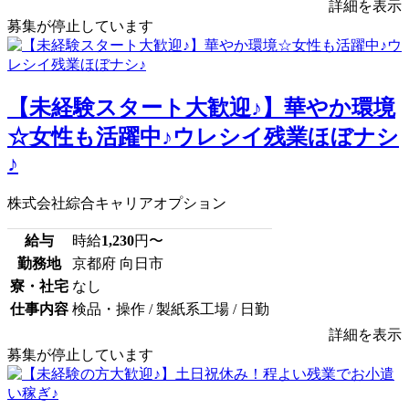
詳細を表示
募集が停止しています
【未経験スタート大歓迎♪】華やか環境
☆女性も活躍中♪ウレシイ残業ほぼナシ
♪
株式会社綜合キャリアオプション
給与
時給
1,230
円〜
勤務地
京都府 向日市
寮・社宅
なし
仕事内容
検品・操作 / 製紙系工場 / 日勤
詳細を表示
募集が停止しています