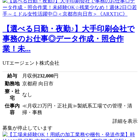
【選べる日勤・夜勤♪】大手印刷会社で
事務のお仕事◎データ作成・照合作
業！未...
UTエージェント株式会社
給与
月収例
232,000
円
勤務地
京都府 向日市
寮・社
なし
宅
仕事内
≪月収23万円・正社員≫製紙系工場での管理・清
容
掃・事務
詳細を表示
募集が停止しています