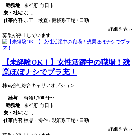
勤務地
京都府 向日市
寮・社宅
なし
仕事内容
加工・検査 / 機械系工場 / 日勤
詳細を表示
募集が停止しています
【未経験OK！】女性活躍中の職場！残
業ほぼナシでプラ充！
株式会社綜合キャリアオプション
給与
時給
1,200
円〜
勤務地
京都府 向日市
寮・社宅
なし
仕事内容
検品・操作 / 製紙系工場 / 日勤
詳細を表示