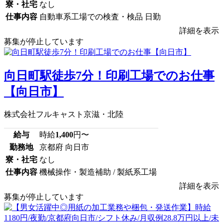
寮・社宅
なし
仕事内容
自動車系工場での検査・検品 日勤
詳細を表示
募集が停止しています
向日町駅徒歩7分！印刷工場でのお仕事
【向日市】
株式会社フルキャスト京滋・北陸
給与
時給
1,400
円〜
勤務地
京都府 向日市
寮・社宅
なし
仕事内容
機械操作・製造補助 / 製紙系工場
詳細を表示
募集が停止しています