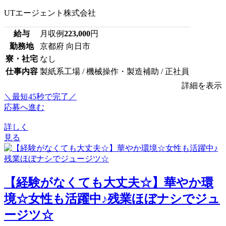
UTエージェント株式会社
給与
月収例
223,000
円
勤務地
京都府 向日市
寮・社宅
なし
仕事内容
製紙系工場 / 機械操作・製造補助 / 正社員
詳細を表示
＼最短45秒で完了／
応募へ進む
詳しく
見る
【経験がなくても大丈夫☆】華やか環
境☆女性も活躍中♪残業ほぼナシでジュ
ージツ☆