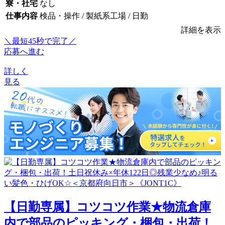
寮・社宅
なし
仕事内容
検品・操作 / 製紙系工場 / 日勤
詳細を表示
＼最短45秒で完了／
応募へ進む
詳しく
見る
【日勤専属】コツコツ作業★物流倉庫
内で部品のピッキング・梱包・出荷！