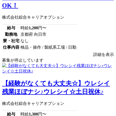
OK！
株式会社綜合キャリアオプション
給与
時給
1,200
円〜
勤務地
京都府 向日市
寮・社宅
なし
仕事内容
検品・操作 / 製紙系工場 / 日勤
詳細を表示
募集が停止しています
【経験がなくても大丈夫☆】ウレシイ
残業ほぼナシ♪ウレシイ☆土日祝休♪
株式会社綜合キャリアオプション
給与
時給
1,300
円〜