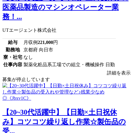
医薬品製造のマシンオペレーター業
務！...
UTエージェント株式会社
給与
月収例
221,000
円
勤務地
京都府 向日市
寮・社宅
なし
仕事内容
製薬化粧品系工場での組立・機械操作 日勤
詳細を表示
募集が停止しています
【20~30代活躍中】【日勤×土日祝休
み】コツコツ繰り返し作業☆製缶品の
受...