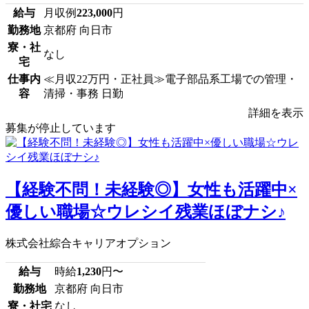
給与
月収例
223,000
円
勤務地
京都府 向日市
寮・社
なし
宅
仕事内
≪月収22万円・正社員≫電子部品系工場での管理・
容
清掃・事務 日勤
詳細を表示
募集が停止しています
【経験不問！未経験◎】女性も活躍中×
優しい職場☆ウレシイ残業ほぼナシ♪
株式会社綜合キャリアオプション
給与
時給
1,230
円〜
勤務地
京都府 向日市
寮・社宅
なし