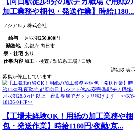
【向日駅徒歩9分の駅チカ職場で用紙の
加工業務や梱包・発送作業】時給1180...
フジアルテ株式会社
給与
月収例
250,000
円
勤務地
京都府 向日市
寮・社宅
あり
仕事内容
加工・検査 / 製紙系工場 / 日勤
詳細を表示
募集が停止しています
【工場未経験OK！用紙の加工業務や梱
包・発送作業】時給1180円/夜勤/京...