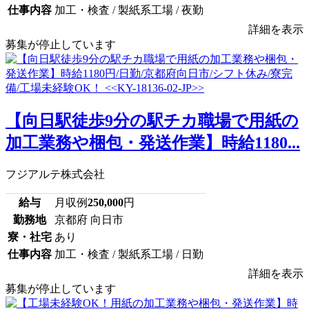
仕事内容
加工・検査 / 製紙系工場 / 夜勤
詳細を表示
募集が停止しています
【向日駅徒歩9分の駅チカ職場で用紙の
加工業務や梱包・発送作業】時給1180...
フジアルテ株式会社
給与
月収例
250,000
円
勤務地
京都府 向日市
寮・社宅
あり
仕事内容
加工・検査 / 製紙系工場 / 日勤
詳細を表示
募集が停止しています