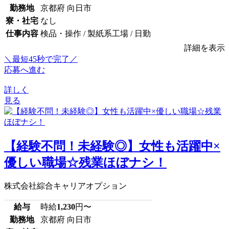
勤務地
京都府 向日市
寮・社宅
なし
仕事内容
検品・操作 / 製紙系工場 / 日勤
詳細を表示
＼最短45秒で完了／
応募へ進む
詳しく
見る
【経験不問！未経験◎】女性も活躍中×
優しい職場☆残業ほぼナシ！
株式会社綜合キャリアオプション
給与
時給
1,230
円〜
勤務地
京都府 向日市