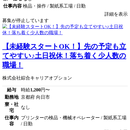
仕事内容
検品・操作 / 製紙系工場 / 日勤
詳細を表示
募集が停止しています
【未経験スタートOK！】先の予定も立
てやすい♪土日祝休！落ち着く少人数の
職場！
株式会社綜合キャリアオプション
給与
時給
1,200
円〜
勤務地
京都府 向日市
寮・社
なし
宅
仕事内
プリンターの検品・機械オペレーター / 製紙系工場
容
/ 日勤