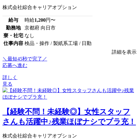
株式会社綜合キャリアオプション
給与
時給
1,200
円〜
勤務地
京都府 向日市
寮・社宅
なし
仕事内容
検品・操作 / 製紙系工場 / 日勤
詳細を表示
＼最短45秒で完了／
応募へ進む
詳しく
見る
【経験不問！未経験◎】女性スタッフ
さんも活躍中♪残業ほぼナシでプラ充！
株式会社綜合キャリアオプション