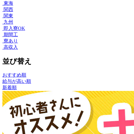
東海
関西
関東
九州
即入寮OK
期間工
寮あり
高収入
並び替え
おすすめ順
給与が高い順
新着順