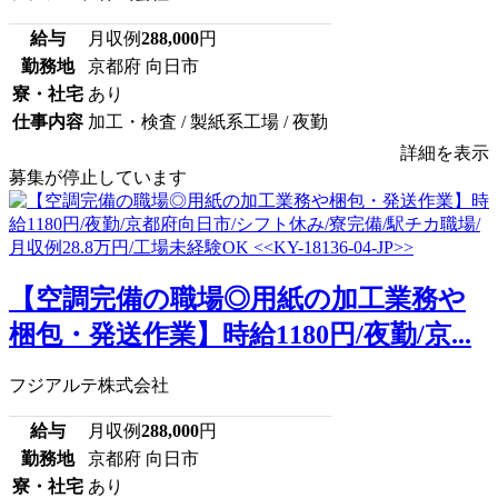
給与
月収例
288,000
円
勤務地
京都府 向日市
寮・社宅
あり
仕事内容
加工・検査 / 製紙系工場 / 夜勤
詳細を表示
募集が停止しています
【空調完備の職場◎用紙の加工業務や
梱包・発送作業】時給1180円/夜勤/京...
フジアルテ株式会社
給与
月収例
288,000
円
勤務地
京都府 向日市
寮・社宅
あり