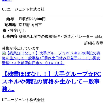
UTエージェント株式会社
給与
月収例
225,000
円
勤務地
京都府 向日市
寮・社宅
なし
仕事内容
機械系工場での機械操作・製造オペレーター 日勤
詳細を表示
募集が停止しています
【残業ほぼなし！】大手グループ☆PC
スキルや簿記の資格を生かして一般事
務♪...
UTエージェント株式会社