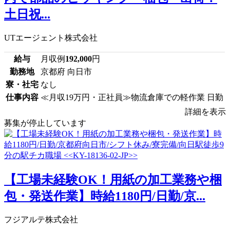
土日祝...
UTエージェント株式会社
給与
月収例
192,000
円
勤務地
京都府 向日市
寮・社宅
なし
仕事内容
≪月収19万円・正社員≫物流倉庫での軽作業 日勤
詳細を表示
募集が停止しています
【工場未経験OK！用紙の加工業務や梱
包・発送作業】時給1180円/日勤/京...
フジアルテ株式会社