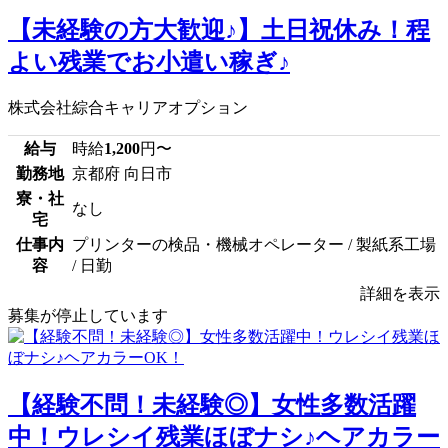
【未経験の方大歓迎♪】土日祝休み！程
よい残業でお小遣い稼ぎ♪
株式会社綜合キャリアオプション
給与
時給
1,200
円〜
勤務地
京都府 向日市
寮・社
なし
宅
仕事内
プリンターの検品・機械オペレーター / 製紙系工場
容
/ 日勤
詳細を表示
募集が停止しています
【経験不問！未経験◎】女性多数活躍
中！ウレシイ残業ほぼナシ♪ヘアカラー