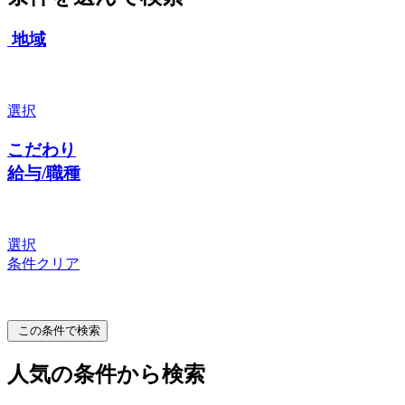
地域
選択
こだわり
給与/職種
選択
条件クリア
この条件で検索
人気の条件から検索